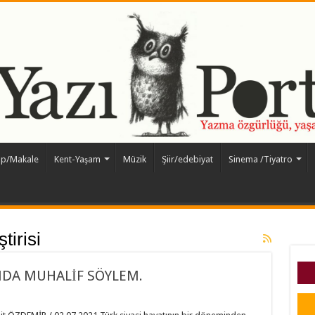
ap/Makale
Kent-Yaşam
Müzik
Şiir/edebiyat
Sinema /Tiyatro
tirisi
INDA MUHALİF SÖYLEM.