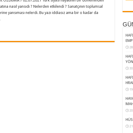
Ümit ÖZDEMİR / 02.07.2021 Türk siyasi hayatının bir döneminden
natına nasıl yansıdı ? Nelerden etkilendi ? Sanatçının toplumsal
erine yansıması nelerdi. Bu yazı iddiasız ama bir o kadar da
…
GÜ
HAFI
EMP
28
HAFI
YÖN
30
HAFI
HRA
19
HAY
MAH
20
HÜS
21