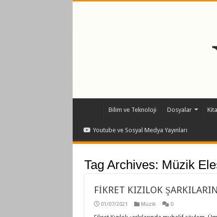
Bilim ve Teknoloji
Dosyalar
Kit
Youtube ve Sosyal Medya Yayınları
Tag Archives:
Müzik Eleş
FİKRET KIZILOK ŞARKILAR
01/07/2021
Müzik
0