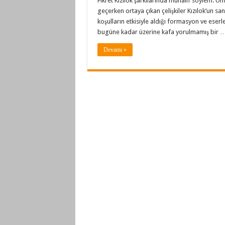
Fikret Kızılok şarkılarında muhalif söylem. 
geçerken ortaya çıkan çelişkiler Kızılok’un sa
koşulların etkisiyle aldığı formasyon ve eserl
bugüne kadar üzerine kafa yorulmamış bir 
Devamı »