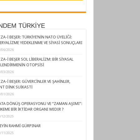
NDEM TÜRKİYE
ZA-İ BEŞER: TÜRKİYE’NİN NATO ÜYELİĞİ:
ERYALİZME YEDEKLENME VE SİYASİ SONUÇLARI
/06/2026
ZA-İ BEŞER SOL LİBERALİZM: BİR SİYASAL
LENDİRMENİN OTOPSİSİ
/03/2026
ZA-İ BEŞER: GÜVERCİNLER VE ŞAHİNLER,
NT DİNK SUİKASTİ
/01/2026
ATA DÖNÜŞ OPERASYONU VE “ZAMAN AŞIMI”:
KEME BİR İKTİDAR ORGANI MIDIR ?
/12/2025
EYİN RAHMİ GÜRPINAR
/11/2025