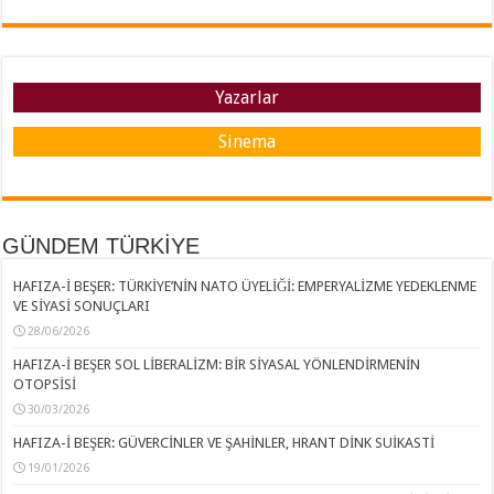
Yazarlar
Sinema
GÜNDEM TÜRKİYE
HAFIZA-İ BEŞER: TÜRKİYE’NİN NATO ÜYELİĞİ: EMPERYALİZME YEDEKLENME
VE SİYASİ SONUÇLARI
28/06/2026
HAFIZA-İ BEŞER SOL LİBERALİZM: BİR SİYASAL YÖNLENDİRMENİN
OTOPSİSİ
30/03/2026
HAFIZA-İ BEŞER: GÜVERCİNLER VE ŞAHİNLER, HRANT DİNK SUİKASTİ
19/01/2026