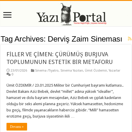
Tag Archives:
Derviş Zaim Sineması
FİLLER VE ÇİMEN: ÇÜRÜMÜŞ BURJUVA
TOPLUMUNUN ESTETİK BİR METAFORU
23/01/2026
Sinema /Tiyatro
,
Sinema Yazıları
,
Ümit Özdemir
,
Yazarlar
0
Ümit ÖZDEMİR / 23.01.2025 Militer bir Cumhuriyet bayramı kutlaması..
Devlet Bakanı Aziz Bebek, devlet “millet” adına yüksek “idealler”,
hamaset ve dolu bayram mesajından, Aziz Bebek ve çıplak kadınların
olduğu bir seks alemi planına geçeriz. Yüksek hamasetten, hedonizme
bu geçiş, filmde yaşanacakların habercisi gibidir. “Milli” hamasetten
erotizme geçiş, burjuva siyasetinin ikili …
Devamı »