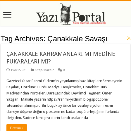
Tag Archives:
Çanakkale Savaşı
ÇANAKKALE KAHRAMANLARI MI MEDİNE
FUKARALARI MI?
19/03/2021
Kitap/Makale
0
Gazeteci Yazar Rahmi Yıldırım’ın yayınlanmış bazı kitapları: Sermayenin
Paşaları, Dördüncü Ordu Medya, Devşirmeler, Dönekler: Türk
Medyasından Portreler, Darağacındaki Devrimci Teğmen: Ömer
Yazgan. Makale yazarın https://rahmi-yildirim.blogspot.com/
sitesinden alınmıştır. Bir buçuk ay önce bir vesileyle yolum resmi
daireye düşene değin o posterin ne kadar popülerleştiğinin farkında
değildim. Sadece kimi çevrelerin kendi aralarında …
Devamı »