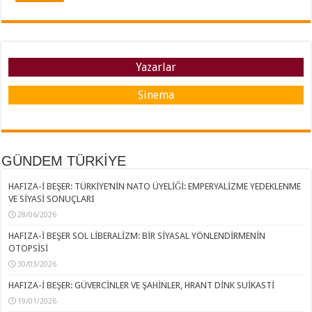
Yazarlar
Sinema
GÜNDEM TÜRKİYE
HAFIZA-İ BEŞER: TÜRKİYE’NİN NATO ÜYELİĞİ: EMPERYALİZME YEDEKLENME
VE SİYASİ SONUÇLARI
28/06/2026
HAFIZA-İ BEŞER SOL LİBERALİZM: BİR SİYASAL YÖNLENDİRMENİN
OTOPSİSİ
30/03/2026
HAFIZA-İ BEŞER: GÜVERCİNLER VE ŞAHİNLER, HRANT DİNK SUİKASTİ
19/01/2026