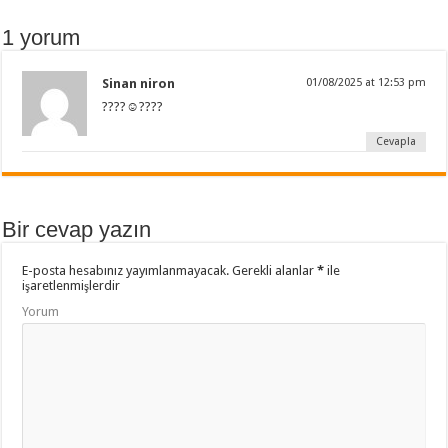
k
1 yorum
Sinan niron
01/08/2025 at 12:53 pm
????☺????
Cevapla
Bir cevap yazın
E-posta hesabınız yayımlanmayacak.
Gerekli alanlar
*
ile
işaretlenmişlerdir
Yorum