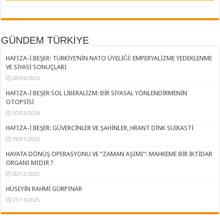
GÜNDEM TÜRKİYE
HAFIZA-İ BEŞER: TÜRKİYE’NİN NATO ÜYELİĞİ: EMPERYALİZME YEDEKLENME
VE SİYASİ SONUÇLARI
28/06/2026
HAFIZA-İ BEŞER SOL LİBERALİZM: BİR SİYASAL YÖNLENDİRMENİN
OTOPSİSİ
30/03/2026
HAFIZA-İ BEŞER: GÜVERCİNLER VE ŞAHİNLER, HRANT DİNK SUİKASTİ
19/01/2026
HAYATA DÖNÜŞ OPERASYONU VE “ZAMAN AŞIMI”: MAHKEME BİR İKTİDAR
ORGANI MIDIR ?
20/12/2025
HÜSEYİN RAHMİ GÜRPINAR
21/11/2025