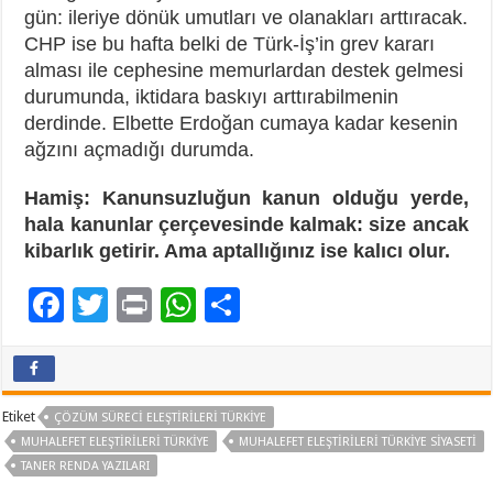
gün: ileriye dönük umutları ve olanakları arttıracak.
CHP ise bu hafta belki de Türk-İş’in grev kararı
alması ile cephesine memurlardan destek gelmesi
durumunda, iktidara baskıyı arttırabilmenin
derdinde. Elbette Erdoğan cumaya kadar kesenin
ağzını açmadığı durumda.
Hamiş: Kanunsuzluğun kanun olduğu yerde,
hala kanunlar çerçevesinde kalmak: size ancak
kibarlık getirir. Ama aptallığınız ise kalıcı olur.
F
T
Pr
W
P
ac
wi
in
h
a
e
tt
t
at
yl
b
er
sA
aş
Etiket
ÇÖZÜM SÜRECI ELEŞTIRILERI TÜRKIYE
o
p
MUHALEFET ELEŞTIRILERI TÜRKIYE
MUHALEFET ELEŞTIRILERI TÜRKIYE SIYASETI
TANER RENDA YAZILARI
o
p