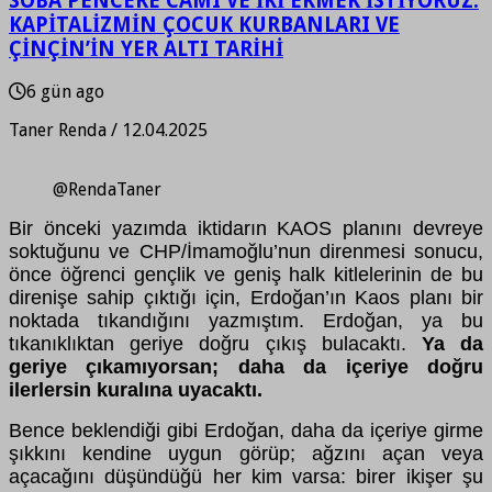
SOBA PENCERE CAMI VE İKİ EKMEK İSTİYORUZ:
KAPİTALİZMİN ÇOCUK KURBANLARI VE
ÇİNÇİN’İN YER ALTI TARİHİ
6 gün ago
Taner Renda / 12.04.2025
@RendaTaner
Bir önceki yazımda iktidarın KAOS planını devreye
soktuğunu ve CHP/İmamoğlu’nun direnmesi sonucu,
önce öğrenci gençlik ve geniş halk kitlelerinin de bu
direnişe sahip çıktığı için, Erdoğan’ın Kaos planı bir
noktada tıkandığını yazmıştım. Erdoğan, ya bu
tıkanıklıktan geriye doğru çıkış bulacaktı.
Ya da
geriye çıkamıyorsan; daha da içeriye doğru
ilerlersin kuralına uyacaktı.
Bence beklendiği gibi Erdoğan, daha da içeriye girme
şıkkını kendine uygun görüp; ağzını açan veya
açacağını düşündüğü her kim varsa: birer ikişer şu