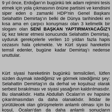
9 yıl önce, Erdoğan’ın bugünkü tek adam rejimini tesis
etmek için yola çıkmasının önüne partisini ve kendisini
siper eden o zamanki HDP’nin Genel Başkanı
Selahattin Demirtaş’ın belki de Dünya tarihindeki en
kısa ama en çarpıcı konuşması olan 3 kelimelik bir
sloganı olan
SENİ BAŞKAN YAPTIRMAYACAĞIZ’I
üç kez tekrar etmesi sonucunda Selahattin Demirtaş,
uyduruk gerekçelerle verilen 10 yıldan fazla hapis
cezasını hala çekmekte. Ve Kürt siyasi hareketini
temsil edenler, bugüne kadar Demirtaş’ı nedense
unuttular.
Kürt siyasi hareketinin bugünkü temsilcileri, lütfen
sizden duymak istediğimiz ve görmek istediğimiz şey:
Selahattin Demirtaş’ın da derhal ve koşulsuz olarak
serbest bırakılması ve siyasi yasağının kaldırılmasıdır.
Bu olanaklıdır. Hatta Abdullah Öcalan’ın ev hapsine
çıkarılmasından da daha olanaklıdır. İktidar ile
yürütülecek olan görüşmelerin anlamlı olması için bu
koşul, Öcalan’dan da daha anlamlı sonuçların