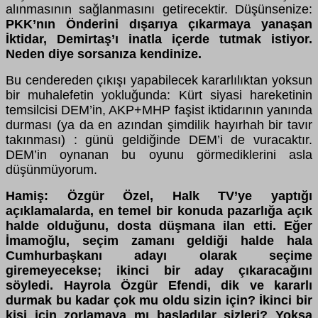
alınmasının sağlanmasını getirecektir. Düşünsenize:
PKK’nın Önderini dışarıya çıkarmaya yanaşan
İktidar, Demirtaş’ı inatla içerde tutmak istiyor.
Neden diye sorsanıza kendinize.
Bu cendereden çıkışı yapabilecek kararlılıktan yoksun
bir muhalefetin yokluğunda: Kürt siyasi hareketinin
temsilcisi DEM’in, AKP+MHP faşist iktidarının yanında
durması (ya da en azından şimdilik hayırhah bir tavır
takınması) : günü geldiğinde DEM’i de vuracaktır.
DEM’in oynanan bu oyunu görmediklerini asla
düşünmüyorum.
Hamiş: Özgür Özel, Halk TV’ye yaptığı
açıklamalarda, en temel bir konuda pazarlığa açık
halde olduğunu, dosta düşmana ilan etti. Eğer
İmamoğlu, seçim zamanı geldiği halde hala
Cumhurbaşkanı adayı olarak seçime
giremeyecekse; ikinci bir aday çıkaracağını
söyledi. Hayrola Özgür Efendi, dik ve kararlı
durmak bu kadar çok mu oldu sizin için? İkinci bir
kişi için zorlamaya mı başladılar sizleri? Yoksa