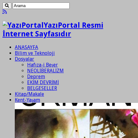
YazıPortal Resmi
İnternet Sayfasıdır
ANASAYFA
Bilim ve Teknoloji
Dosyalar
Hafıza-i Beşer
NEOLİBERALİZM
Deprem
EKİM DEVRİMİ
BELGESELLER
Kitap/Makale
Kent-Yaşam