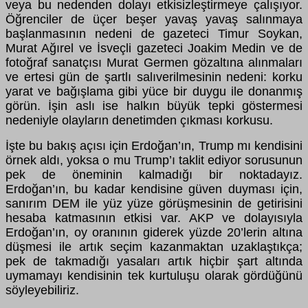
veya bu nedenden dolayı etkisizleştirmeye çalışıyor.
Öğrenciler de üçer beşer yavaş yavaş salınmaya
başlanmasının nedeni de gazeteci Timur Soykan,
Murat Ağırel ve İsveçli gazeteci Joakim Medin ve de
fotoğraf sanatçısı Murat Germen gözaltına alınmaları
ve ertesi gün de şartlı salıverilmesinin nedeni: korku
yarat ve bağışlama gibi yüce bir duygu ile donanmış
görün. İşin aslı ise halkın büyük tepki göstermesi
nedeniyle olayların denetimden çıkması korkusu.
İşte bu bakış açısı için Erdoğan’ın, Trump mı kendisini
örnek aldı, yoksa o mu Trump’ı taklit ediyor sorusunun
pek de öneminin kalmadığı bir noktadayız.
Erdoğan’ın, bu kadar kendisine güven duyması için,
sanırım DEM ile yüz yüze görüşmesinin de getirisini
hesaba katmasının etkisi var. AKP ve dolayısıyla
Erdoğan’ın, oy oranının giderek yüzde 20’lerin altına
düşmesi ile artık seçim kazanmaktan uzaklaştıkça;
pek de takmadığı yasaları artık hiçbir şart altında
uymamayı kendisinin tek kurtuluşu olarak gördüğünü
söyleyebiliriz.