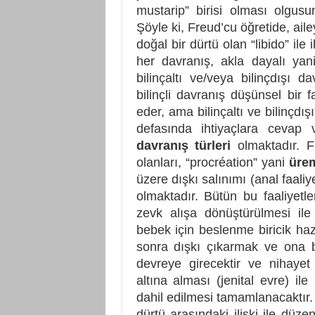
mustarip” birisi olması olgus
Şöyle ki, Freud’cu öğretide, aileye
doğal bir dürtü olan “libido” ile 
her davranış, akla dayalı yan
bilinçaltı ve/veya bilinçdışı da
bilinçli davranış düşünsel bir f
eder, ama bilinçaltı ve bilinçdı
defasında ihtiyaçlara cevap 
davranış türleri
olmaktadır. Fr
olanları, “procréation” yani
üre
üzere dışkı salınımı (anal faaliy
olmaktadır. Bütün bu faaliyetl
zevk alışa dönüştürülmesi ile
bebek için beslenme biricik haz
sonra dışkı çıkarmak ve ona b
devreye girecektir ve nihayet “
altına alması (jenital evre) il
dahil edilmesi tamamlanacaktır. 
dürtü arasındaki ilişki ile düz