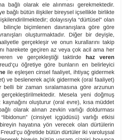
una bağlı olarak ele alınması gerekmektedir.
 bağlı bütün ilişkiler bireysel içsellikle birlikte
ilişkilendirilmektedir; dolayısıyla “dürtüsel” olan
i bilinçle biçimlenen davranışlara göre göre
vranışları oluşturmaktadır. Diğer bir deyişle,
aaliyetle gerçekleşir ve onun kurallarını takip
şını harekete geçiren az veya çok acil ama her
veren ve gerçekleştiği taktirde
haz veren
eud’çu öğretiye göre bunların en belirleyici
me
ile eşleşen cinsel faaliyet, ihtiyaç gidermek
et) ve beslenerek açlık gidermek (oral faaliyet)
er belli bir zaman sıralamasına göre arzunun
 gerçekleştirilmektedir. Mesela yeni doğmuş
 kaynağını oluşturur (oral evre), kısa müddet
ağlı olarak alınan zevkin varlığı doldurması
libidonun” (cinsiyet içgüdüsü) varlığı etkisi
e bireyin hayatına yön verecek olan dürtülerin
Freud’çu öğretide bütün dürtüler iki varoluşsal
enlenerek bireyin bütün yaşam çizgisi boyunca