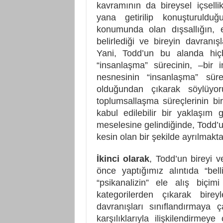
kavramının da bireysel içselli
yana getirilip konuşturuldu
konumunda olan dışsallığın, 
belirlediği ve bireyin davranışl
Yani, Todd’un bu alanda hiçbi
“insanlaşma” sürecinin, –bir 
nesnesinin “insanlaşma” sür
olduğundan çıkarak söylüyo
toplumsallaşma süreçlerinin bi
kabul edilebilir bir yaklaşım 
meselesine gelindiğinde, Todd’un
kesin olan bir şekilde ayrılmakta
İkinci olarak
, Todd’un bireyi v
önce yaptığımız alıntıda “belli
“psikanalizin” ele alış biçimi 
kategorilerden çıkarak bireyle
davranışları sınıflandırmaya 
karşılıklarıyla ilişkilendirm