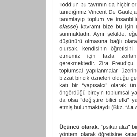
Todd’un bu tavrının da hiçbir or
tanıdığımız Vincent De Gaulejac
tanımlayıp toplum ve insanbili
classe
) kavramı bize bu işin
sunmaktadır. Aynı şekilde, eğ
düşünürü olmasına bağlı olara
olursak, kendisinin öğretisini
etmemiz için fazla zorlan
gerekmektedir. Zira Freud’çu “b
toplumsal yapılanmalar üzerin
bizzat biricik özneleri olduğu g
katı bir “yapısalcı” olarak 
öngördüğü bireyin toplumsal yap
da olsa “değiştire bilici etki”
etmiş bulunmaktaydı (Bkz. “
La 
Üçüncü olarak
, “psikanalizi” 
yöntemi olarak öğretisine kata