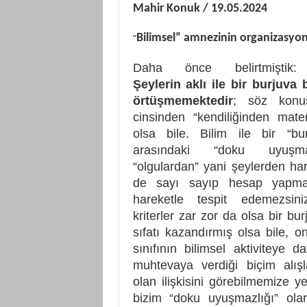
Mahir Konuk / 19.05.2024
Bilimsel” amnezinin organizasyo
“
Daha önce belirtmiştik:
Şeylerin aklı ile bir burjuva 
örtüşmemektedir
; söz konu
cinsinden “kendiliğinden mater
olsa bile. Bilim ile bir “bu
arasındaki “doku uyuşma
“olgulardan” yani şeylerden ha
de sayı sayıp hesap yapmak 
hareketle tespit edemezsin
kriterler zar zor da olsa bir bur
sıfatı kazandırmış olsa bile, o
sınıfının bilimsel aktiviteye da
muhtevaya verdiği biçim alışla
olan ilişkisini görebilmemize y
bizim “doku uyuşmazlığı” olara