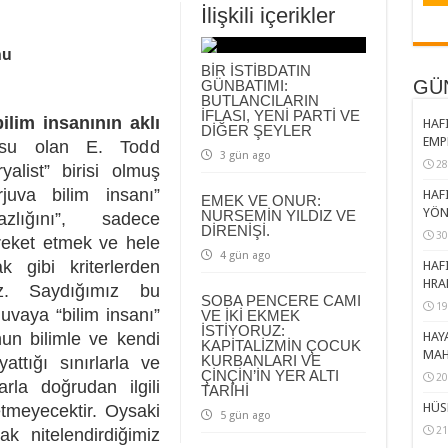
İlişkili içerikler
nu
BİR İSTİBDATIN
GÜ
GÜNBATIMI:
BUTLANCILARIN
İFLASI, YENİ PARTİ VE
bilim insanının aklı
HAFI
DİĞER ŞEYLER
EMP
su olan E. Todd
3 gün ago
28
yalist” birisi olmuş
rjuva bilim insanı”
HAFI
EMEK VE ONUR:
YÖN
NURSEMİN YILDIZ VE
zlığını”, sadece
DİRENİŞİ.
30
reket etmek ve hele
4 gün ago
gibi kriterlerden
HAFI
HRA
iz. Saydığımız bu
SOBA PENCERE CAMI
19
juvaya “bilim insanı”
VE İKİ EKMEK
İSTİYORUZ:
nun bilimle ve kendi
HAY
KAPİTALİZMİN ÇOCUK
MAH
KURBANLARI VE
yattığı sınırlarla ve
ÇİNÇİN’İN YER ALTI
20
rla doğrudan ilgili
TARİHİ
HÜS
etmeyecektir. Oysaki
5 gün ago
21
k nitelendirdiğimiz