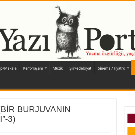
ap/Makale
Kent-Yaşam
Müzik
Şiir/edebiyat
Sinema /Tiyatro
(BİR BURJUVANIN
”-3)