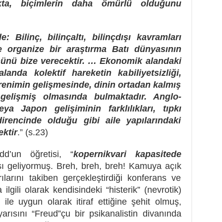
a, biçimlerin daha ömürlü olduğunu
: Bilinç, bilinçaltı, bilinçdışı kavramları
ve organize bir araştırma Batı dünyasının
münü bize verecektir. … Ekonomik alandaki
anda kolektif hareketin kabiliyetsizliği,
renimin gelişmesinde, dinin ortadan kalmış
 gelişmiş olmasında bulmaktadır. Anglo-
ya Japon gelişiminin farklılıkları, tıpkı
rencinde olduğu gibi aile yapılarındaki
ektir
.” (s.23)
d’un öğretisi, “
kopernikvari kapasitede
şı geliyormuş. Breh, breh, breh! Kamuya açık
rılarını takiben gerçekleştirdiği konferans ve
 ilgili olarak kendisindeki “histerik” (nevrotik)
li ile uygun olarak itiraf ettiğine şehit olmuş,
ısını “Freud”çu bir psikanalistin divanında