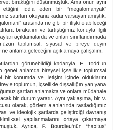
servet bıraktığını düşünmüştük. Ama onun aynı
t ettiğini iddia eden bir “megalomanyak”
ğımız satırları okuyana kadar varsayamamıştık.
galomani” arasında ne gibi bir ilişki olabileceği
lara bırakalım ve tartıştığımız konuyla ilgili
ayları açıklamalarda ve onları sınıflandırmada
nümüzün toplumsal, siyasal ve bireye deyin
e ne anlama geleceğini açıklamaya çalışalım.
ntılardan görünebildiği kadarıyla, E. Todd’un
 en genel anlamda bireysel içsellikle toplumsal
alel bir konumda ve iletişim içinde olduklarını
eyle toplumun, içsellikle dışsallığın yan yana
nduğumuz şartları anlamakta ve onlara müdahale
racak bir durum yaratır. Aynı yaklaşıma, bir V.
usu olarak, gözlem alanlarında rastladığımız
asi ve ideolojik şartlarda geliştirdiği davranış
kimliksel yapılanmalarını ortaya çıkarmaya
muştuk. Ayrıca, P. Bourdieu’nün “habitus”