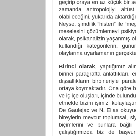
geçirip oraya en az küçük bir 
zamanda antropolojiyi altüs
olabileceğini, yukarıda aktardı
Neyse, şimdilik “histeri” ile “me
meselesini çözümlemeyi psikiyatr
olarak, psikanalizin yaşanmış ol
kullandığı kategorilerin, gü
olaylarına uyarlamanın gerçekt
Birinci olarak
, yaptığımız alı
birinci paragrafta anlattıkları,
dışsallıkların birbirleriyle par
ortaya koymaktadır. Ona göre bir
ve iç içe oluşları, içinde bulu
etmekte bizim işimizi kolaylaştı
De Gaulejac ve N. Elias okuyuc
bireylerin mevcut toplumsal, siy
biçimlerini ve bunlara bağlı 
çalıştığımızda biz de başvur