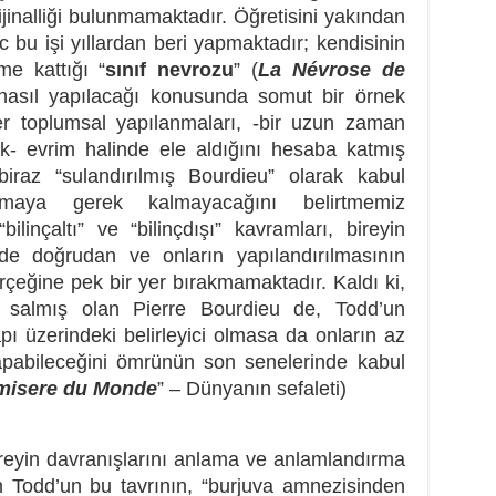
ijinalliği bulunmamaktadır. Öğretisini yakından
 bu işi yıllardan beri yapmaktadır; kendisinin
me kattığı “
sınıf nevrozu
” (
La Névrose de
 nasıl yapılacağı konusunda somut bir örnek
er toplumsal yapılanmaları, -bir uzun zaman
k- evrim halinde ele aldığını hesaba katmış
 biraz “sulandırılmış Bourdieu” olarak kabul
maya gerek kalmayacağını belirtmemiz
ilinçaltı” ve “bilinçdışı” kavramları, bireyin
de doğrudan ve onların yapılandırılmasının
erçeğine pek bir yer bırakmamaktadır. Kaldı ki,
ün salmış olan Pierre Bourdieu de, Todd’un
ı üzerindeki belirleyici olmasa da onların az
 yapabileceğini ömrünün son senelerinde kabul
misere du Monde
” – Dünyanın sefaleti)
bireyin davranışlarını anlama ve anlamlandırma
n Todd’un bu tavrının, “burjuva amnezisinden