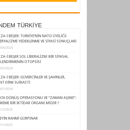
NDEM TÜRKİYE
ZA-İ BEŞER: TÜRKİYE’NİN NATO ÜYELİĞİ:
ERYALİZME YEDEKLENME VE SİYASİ SONUÇLARI
/06/2026
ZA-İ BEŞER SOL LİBERALİZM: BİR SİYASAL
LENDİRMENİN OTOPSİSİ
/03/2026
ZA-İ BEŞER: GÜVERCİNLER VE ŞAHİNLER,
NT DİNK SUİKASTİ
/01/2026
ATA DÖNÜŞ OPERASYONU VE “ZAMAN AŞIMI”:
KEME BİR İKTİDAR ORGANI MIDIR ?
/12/2025
EYİN RAHMİ GÜRPINAR
/11/2025