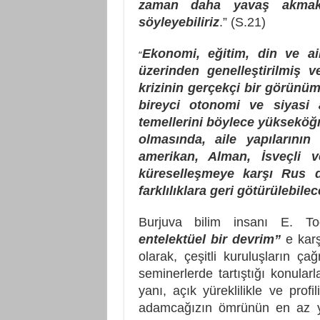
zaman daha yavaş akmakt
söyleyebiliriz
.” (S.21)
Ekonomi, eğitim, din ve aile
“
üzerinden genelleştirilmiş 
krizinin gerçekçi bir görünü
bireyci otonomi ve siyasi al
temellerini böylece yükseköğ
olmasında, aile yapılarının
amerikan, Alman, İsveçli ve
küreselleşmeye karşı Rus di
farklılıklara geri götürülebilec
Burjuva bilim insanı E. Tod
entelektüel bir devrim”
e kar
olarak, çeşitli kuruluşların çağ
seminerlerde tartıştığı konularla
yanı, açık yüreklilikle ve profi
adamcağızın ömrünün en az yar