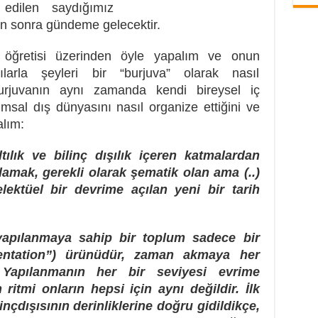
 edilen saydığımız
tan sonra gündeme gelecektir.
öğretisi üzerinden öyle yapalım ve onun
tılarla şeyleri bir “burjuva” olarak nasıl
burjuvanın aynı zamanda kendi bireysel iç
msal dış dünyasını nasıl organize ettiğini ve
alım:
ltılık ve bilinç dışılık içeren katmalardan
lamak, gerekli olarak şematik olan ama (..)
lektüel bir devrime açılan yeni bir tarih
yapılanmaya sahip bir toplum sadece bir
entation”) ürünüdür, zaman akmaya her
Yapılanmanın her bir seviyesi evrime
itmi onların hepsi için aynı değildir. İlk
inçdışısının derinliklerine doğru gidildikçe,