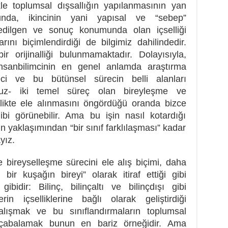
kle toplumsal dışsallığın yapılanmasının yan
ğunda, ikincinin yani yapısal ve “sebep”
edilgen ve sonuç konumunda olan içselliği
arını biçimlendirdiği de bilgimiz dahilindedir.
r orijinalliği bulunmamaktadır. Dolayısıyla,
insanbilimcinin en genel anlamda araştırma
eci ve bu bütünsel sürecin belli alanları
ruz- iki temel süreç olan bireyleşme ve
rlikte ele alınmasını öngördüğü oranda bizce
gibi görünebilir. Ama bu işin nasıl kotardığı
 yaklaşımından “bir sınıf farklılaşması” kadar
yız.
e bireyselleşme sürecini ele alış biçimi, daha
 bir kuşağın bireyi” olarak itiraf ettiği gibi
gibidir: Bilinç, bilinçaltı ve bilinçdışı gibi
rin içselliklerine bağlı olarak geliştirdiği
çalışmak ve bu sınıflandırmaların toplumsal
eye çabalamak bunun en bariz örneğidir. Ama