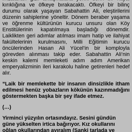
kırıklığına ve öfkeye bırakacaktı. Öfkeyi bir bilinç
durumu olarak yaşayan Sabahattin Ali, eleştirilerini
düzenin sahiplerine yöneltir. Dönem beraber yaşama
ve öğrenme kültürünün kurucu unsuru olan Köy
Enstitülerinin kapatılmaya başladığı dönemdir.
Laiklikten geri adımlar atılması imam hatip ve ilahiyat
fakültelerinin kurulmasını, Milli Eğitimin kurucu
öncülerinden Hasan Ali Yücel’in bir komployla
görevden alınması takip eder. Sabahattin Ali’nin
keskin kalemi memleketi adım adım Amerikan
emperyalizminin ileri karakolu haline getirenleri hedef
alır.
”Laik bir memlekette bir insanın dinsizlikle itham
edilmesi henüz yobazların kökünün kazınmadığını
göstermekten başka bir şey ifade etmez.
(…)
Yirminci yüzyılın ortasındayız. Sesini gündün
güne yükselten irtica bağırıyor. Kız okullarını
oğlan okullarından ayıralım (Sanki tarlada ve