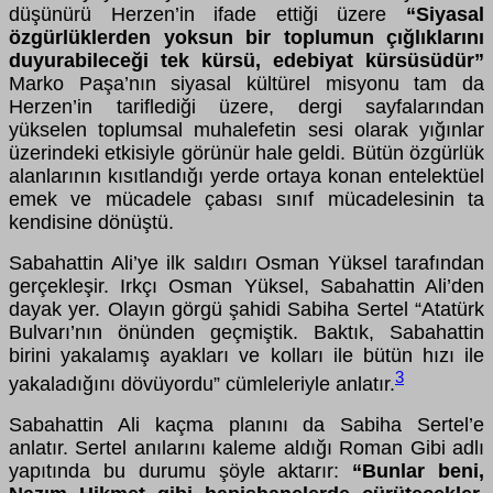
düşünürü Herzen’in ifade ettiği üzere
“Siyasal
özgürlüklerden yoksun bir toplumun çığlıklarını
duyurabileceği tek kürsü, edebiyat kürsüsüdür”
Marko Paşa’nın siyasal kültürel misyonu tam da
Herzen’in tariflediği üzere, dergi sayfalarından
yükselen toplumsal muhalefetin sesi olarak yığınlar
üzerindeki etkisiyle görünür hale geldi. Bütün özgürlük
alanlarının kısıtlandığı yerde ortaya konan entelektüel
emek ve mücadele çabası sınıf mücadelesinin ta
kendisine dönüştü.
Sabahattin Ali’ye ilk saldırı Osman Yüksel tarafından
gerçekleşir. Irkçı Osman Yüksel, Sabahattin Ali’den
dayak yer. Olayın görgü şahidi Sabiha Sertel “Atatürk
Bulvarı’nın önünden geçmiştik. Baktık, Sabahattin
birini yakalamış ayakları ve kolları ile bütün hızı ile
3
yakaladığını dövüyordu” cümleleriyle anlatır.
Sabahattin Ali kaçma planını da Sabiha Sertel’e
anlatır. Sertel anılarını kaleme aldığı Roman Gibi adlı
yapıtında bu durumu şöyle aktarır:
“Bunlar beni,