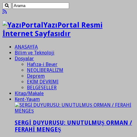
YazıPortal Resmi
İnternet Sayfasıdır
ANASAYFA
Bilim ve Teknoloji
Dosyalar
Hafıza-i Beşer
NEOLİBERALİZM
Deprem
EKİM DEVRİMİ
BELGESELLER
Kitap/Makale
Kent-Yaşam
SERGİ DUYURUSU: UNUTULMUŞ ORMAN /
FERAHİ MENGEŞ