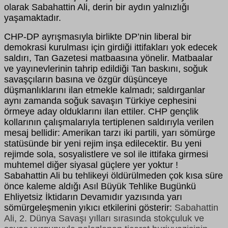
olarak Sabahattin Ali, derin bir aydın yalnızlığı
yaşamaktadır.
CHP-DP ayrışmasıyla birlikte DP’nin liberal bir
demokrasi kurulması için girdiği ittifakları yok edecek
saldırı, Tan Gazetesi matbaasına yönelir. Matbaalar
ve yayınevlerinin tahrip edildiği Tan baskını, soğuk
savaşçıların basına ve özgür düşünceye
düşmanlıklarını ilan etmekle kalmadı; saldırganlar
aynı zamanda soğuk savaşın Türkiye cephesini
örmeye aday olduklarını ilan ettiler. CHP gençlik
kollarının çalışmalarıyla tertiplenen saldırıyla verilen
mesaj bellidir: Amerikan tarzı iki partili, yarı sömürge
statüsünde bir yeni rejim inşa edilecektir. Bu yeni
rejimde sola, sosyalistlere ve sol ile ittifaka girmesi
muhtemel diğer siyasal güçlere yer yoktur !
Sabahattin Ali bu tehlikeyi öldürülmeden çok kısa süre
önce kaleme aldığı Asıl Büyük Tehlike Bugünkü
Ehliyetsiz İktidarın Devamıdır yazısında yarı
sömürgeleşmenin yıkıcı etkilerini gösterir:
Sabahattin
Ali, 2. Dünya Savaşı yılları sırasında stokçuluk ve