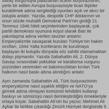
savaş vurgunuyla palazlanan ticaret burjuvazisinin,
yerle bir edilen Avrupa burjuvazisiyle ticari ilişkiler
kurabilmek adına sergilediği oyunları açık ve akıcı bir
üslupla anlatır. Yazıda, despotik CHP iktidarının ve
onun sözde muhalifi Demokrat Parti’nin girdiği 21
Temmuz 1946 hileli seçimlerinden başlayarak, çok
partili demokrasi oyununa koşut olarak Batı ile
yakınlaşma adına verilen tavizler anlatılır.
Emperyalizmle savaşarak kurulan Türkiye’nin hakim
sınıfları, 1944 Yalta Konferansı ile kurulmaya
başlayan iki kutuplu dünyada söz sahibi olamamaktan
dolayı pişmandır. Yazıda Sabahattin Ali, 2. Dünya
Savaşı sırasındaki yokluklar ve karaborsa vurgunu
yüzünden veremden ve bakımsızlıktan kırılan Türk
halkının nasıl baskı altına alındığını anlatır.
Aynı zamanda Sabahattin Ali, Türk burjuvazisinin
emperyalizme nasıl uşaklık ettiğini ve NATO’ya
girmek adına olmayan komünist tehdidini kullanıp
baskıyı ve sömürüyü nasıl derinleştirdiğini örnekleriyle
ortaya koyar. Sabahattin Ali’nin bu yazısı; Mehmet Ali
Aybar ile birlikte çıkardığı Zincirli Hürriyet dergisinde 5