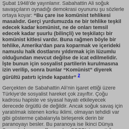
Şubat 1948’de yayınlanır. Sabahattin Ali soğuk
savaşçıların oynadığı demokrasi oyununu şu sözlerle
ortaya koyar:
“Bu çare ise komünist tehlikesi
masalıdır. Gerçi yurdumuzda ne bir tehlike teşkil
edecek kadar komünist, ne de onları temsil
edecek kadar şuurlu (bilinçli) ve teşkilatçı bir
komünist kitlesi vardır. Buna rağmen böyle bir
tehlike, Amerika’dan para koparmak ve içerideki
namuslu halk dostlarını yıldırmak için lüzumlu
olduğundan mevcut değilse de icat edilmelidir.
İşte bunun için sosyalist partilerin kurulmasına
izin verilip, sonra bunlar “Komünist” diyerek
2
gürültü patırtı içinde kapatılır”
Gerçekten de Sabahattin Ali’nin işaret ettiği üzere
Türkiye’de sosyalist hareket çok zayıftır. Çoğu
kadrosu hapiste ve siyasal hayatı etkileyecek
derecede örgütlü de değildir. Ancak soğuk savaş için
yaratılmak istenen korku iklimi, olmayan tehdidi var
gibi gösterme çabalarıyla birleşerek derin bir
paranoyayı besler. Bu paranoya ise İkinci Dünya