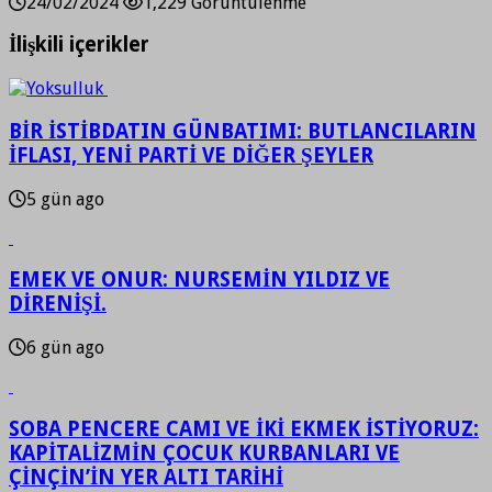
24/02/2024
1,229 Görüntülenme
İlişkili içerikler
BİR İSTİBDATIN GÜNBATIMI: BUTLANCILARIN
İFLASI, YENİ PARTİ VE DİĞER ŞEYLER
5 gün ago
EMEK VE ONUR: NURSEMİN YILDIZ VE
DİRENİŞİ.
6 gün ago
SOBA PENCERE CAMI VE İKİ EKMEK İSTİYORUZ:
KAPİTALİZMİN ÇOCUK KURBANLARI VE
ÇİNÇİN’İN YER ALTI TARİHİ