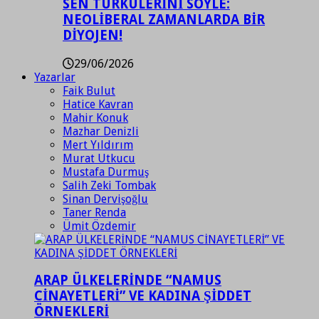
SEN TÜRKÜLERİNİ SÖYLE:
NEOLİBERAL ZAMANLARDA BİR
DİYOJEN!
29/06/2026
Yazarlar
Faik Bulut
Hatice Kavran
Mahir Konuk
Mazhar Denizli
Mert Yıldırım
Murat Utkucu
Mustafa Durmuş
Salih Zeki Tombak
Sinan Dervişoğlu
Taner Renda
Ümit Özdemir
ARAP ÜLKELERİNDE “NAMUS
CİNAYETLERİ” VE KADINA ŞİDDET
ÖRNEKLERİ