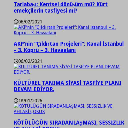
Tarlabaşı: Kentsel dönüşüm mü? Kürt
emekçilerin tasfiyesi mi?
06/02/2021
AKP’nin “Çıldırtan Projeleri”; Kanal İstanbul
– 3. Köprü – 3. Havaalanı
06/02/2021
KÜLTÜREL TANIMA SİYASİ TASFİYE PLANI
DEVAM EDİYOR.
18/01/2026
KÖTÜLÜĞÜN SIRADANLAŞMASI, SESSİZLİK