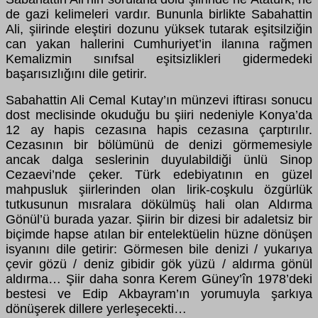
de gazi kelimeleri vardır. Bununla birlikte Sabahattin
Ali, şiirinde eleştiri dozunu yüksek tutarak eşitsilziğin
can yakan hallerini Cumhuriyet’in ilanına rağmen
Kemalizmin sınıfsal eşitsizlikleri gidermedeki
başarısızlığını dile getirir.
Sabahattin Ali Cemal Kutay’ın münzevi iftirası sonucu
dost meclisinde okuduğu bu şiiri nedeniyle Konya’da
12 ay hapis cezasına hapis cezasına çarptırılır.
Cezasının bir bölümünü de denizi görmemesiyle
ancak dalga seslerinin duyulabildiği ünlü Sinop
Cezaevi’nde çeker. Türk edebiyatının en güzel
mahpusluk şiirlerinden olan lirik-coşkulu özgürlük
tutkusunun mısralara dökülmüş hali olan Aldırma
Gönül’ü burada yazar. Şiirin bir dizesi bir adaletsiz bir
biçimde hapse atılan bir entelektüelin hüzne dönüşen
isyanını dile getirir: Görmesen bile denizi / yukarıya
çevir gözü / deniz gibidir gök yüzü / aldırma gönül
aldırma… Şiir daha sonra Kerem Güney’în 1978’deki
bestesi ve Edip Akbayram’ın yorumuyla şarkıya
dönüşerek dillere yerleşecekti…