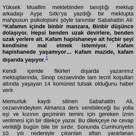
Yüksek Muallim mektebinden tanıştığı mektup
arkadaşı Ayşe Sıtkı’ya yazdığı bir mektupta
mahpusun psikolojisini şöyle tanımlar Sabahattin Ali:
“Kafamın içinde binbir manzara, Binbir düşünce
dolaşıyor. Hepsi benden uzak devirlere, benden
uzak yerlere ait. Kafam hapishaneye ait hiçbir şeyi
kendisine mal etmek istemiyor. Kafam
hapishanede yaşamıyor… Kafam mazide, kafam
1
dışarıda yaşıyor
.
Kendi içeride fikirleri dışarda yazarımız
mektuplarında, Sinop cezaevinde tam tecrit koşulları
altında yaşayan 14 komünist tutsak olduğunu haber
verir.
Memurluk kaydı silinen Sabahattin Ali,
cezaevindeyken Almanca ders verebileceği bu yolla
eşi ve kızının geçiminin temini için gereken iznin
verilmesi için bir dilekçe yazar. Bu dilekçeye ne cevap
verildiği bugün bile bir sırdır. Sonunda Cumhuriyetin
10. yılı nedeniyle çıkarılan aftan yararlanan