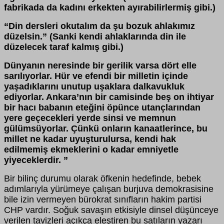
fabrikada da kadını erkekten ayırabilirlermiş gibi.)
“
Din dersleri okutalım da şu bozuk ahlakımız
düzelsin.” (Sanki kendi ahlaklarında din ile
düzelecek taraf kalmış gibi.)
Dünyanın neresinde bir gerilik varsa dört elle
sarılıyorlar. Hür ve efendi bir milletin içinde
yaşadıklarını unutup uşaklara dalkavukluk
ediyorlar. Ankara’nın bir camisinde beş on ihtiyar
bir hacı babanın eteğini öpünce utançlarından
yere geçecekleri yerde sinsi ve memnun
gülümsüyorlar. Çünkü onların kanaatlerince, bu
millet ne kadar uyuşturulursa, kendi hak
edilmemiş ekmeklerini o kadar emniyetle
yiyeceklerdir. ”
Bir bilinç durumu olarak öfkenin hedefinde, bebek
adımlarıyla yürümeye çalışan burjuva demokrasisine
bile izin vermeyen bürokrat sınıfların hakim partisi
CHP vardır. Soğuk savaşın etkisiyle dinsel düşünceye
verilen tavizleri açıkça eleştiren bu satıların yazarı