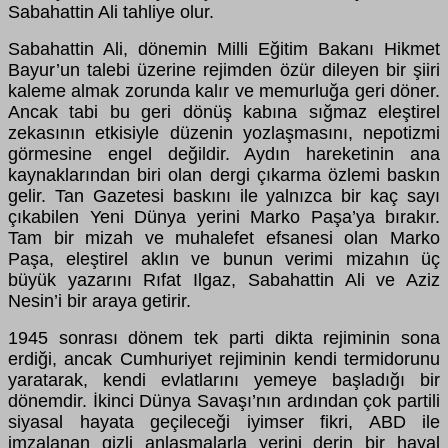
Sabahattin Ali tahliye olur.
Sabahattin Ali, dönemin Milli Eğitim Bakanı Hikmet
Bayur’un talebi üzerine rejimden özür dileyen bir şiiri
kaleme almak zorunda kalır ve memurluğa geri döner.
Ancak tabi bu geri dönüş kabına sığmaz eleştirel
zekasının etkisiyle düzenin yozlaşmasını, nepotizmi
görmesine engel değildir. Aydın hareketinin ana
kaynaklarından biri olan dergi çıkarma özlemi baskın
gelir. Tan Gazetesi baskını ile yalnızca bir kaç sayı
çıkabilen Yeni Dünya yerini Marko Paşa’ya bırakır.
Tam bir mizah ve muhalefet efsanesi olan Marko
Paşa, eleştirel aklın ve bunun verimi mizahın üç
büyük yazarını Rıfat Ilgaz, Sabahattin Ali ve Aziz
Nesin’i bir araya getirir.
1945 sonrası dönem tek parti dikta rejiminin sona
erdiği, ancak Cumhuriyet rejiminin kendi termidorunu
yaratarak, kendi evlatlarını yemeye başladığı bir
dönemdir. İkinci Dünya Savaşı’nın ardından çok partili
siyasal hayata geçileceği iyimser fikri, ABD ile
imzalanan gizli anlaşmalarla yerini derin bir hayal