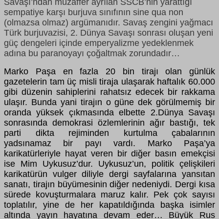
Savaşı’ndan muzaffer ayrılan SSCB’nin yarattığı
sempatiye karşı burjuva sınıfının sine qua non
(olmazsa olmaz) argümanıdır. Savaş zengini yağmacı
Türk burjuvazisi, 2. Dünya Savaşı sonrası oluşan yeni
güç dengeleri içinde emperyalizme yedeklenmek
adına bu paranoyayı çoğaltmak zorundadır…
Marko Paşa en fazla 20 bin tirajı olan günlük
gazetelerin tam üç misli tiraja ulaşarak haftalık 60.000
gibi düzenin sahiplerini rahatsız edecek bir rakkama
ulaşır. Bunda yani tirajın o güne dek görülmemiş bir
oranda yüksek çıkmasında elbette 2.Dünya Savaşı
sonrasında demokrasi özlemlerinin ağır bastığı, tek
parti dikta rejiminden kurtulma çabalarının
yadsınamaz bir payı vardı. Marko Paşa’ya
karikatürleriyle hayat veren bir diğer basın emekçisi
ise Mim Uykusuz’dur. Uykusuz’un, politik çelişkileri
karikatürün vulger diliyle dergi sayfalarına yansıtan
sanatı, tirajın büyümesinin diğer nedeniydi. Dergi kısa
sürede kovuşturmalara maruz kalır. Pek çok sayısı
toplatılır, yine de her kapatıldığında başka isimler
altında yayın hayatına devam eder… Büyük Rus