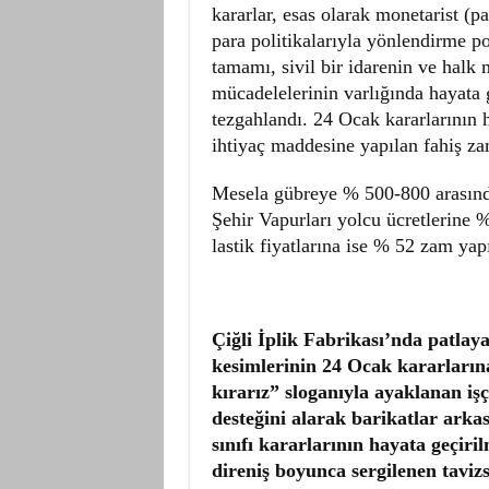
kararlar, esas olarak monetarist (pa
para politikalarıyla yönlendirme po
tamamı, sivil bir idarenin ve halk 
mücadelelerinin varlığında hayata 
tezgahlandı. 24 Ocak kararlarının h
ihtiyaç maddesine yapılan fahiş zam
Mesela gübreye % 500-800 arasında
Şehir Vapurları yolcu ücretlerine 
lastik fiyatlarına ise % 52 zam yapı
Çiğli İplik Fabrikası’nda patlayan
kesimlerinin 24 Ocak kararlarına
kırarız” sloganıyla ayaklanan işçi
desteğini alarak barikatlar arka
sınıfı kararlarının hayata geçiri
direniş boyunca sergilenen tavizs