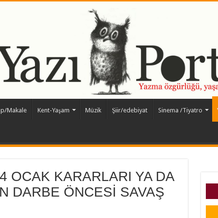
ap/Makale
Kent-Yaşam
Müzik
Şiir/edebiyat
Sinema /Tiyatro
24 OCAK KARARLARI YA DA
IN DARBE ÖNCESİ SAVAŞ