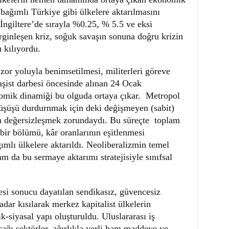
ağımlı Türkiye gibi ülkelere aktarılmasını
İngiltere’de sırayla %0.25, % 5.5 ve eksi
ginleşen kriz, soğuk savaşın sonuna doğru krizin
u kılıyordu.
 zor yoluyla benimsetilmesi, militerleri göreve
faşist darbesi öncesinde alınan 24 Ocak
nomik dinamiği bu olguda ortaya çıkar. Metropol
 düşüşü durdurnmak için deki değişmeyen (sabit)
ın değersizleşmek zorundaydı. Bu süreçte toplam
bir bölümü, kâr oranlarının eşitlenmesi
ımlı ülkelere aktarıldı. Neoliberalizmin temel
m da bu sermaye aktarımı stratejisiyle sınıfsal
besi sonucu dayatılan sendikasız, güvencesiz
adar kısılarak merkez kapitalist ülkelerin
k-siyasal yapı oluşturuldu. Uluslararası iş
ğı sektörler, ağırlıkla yerli ham maddeye ve