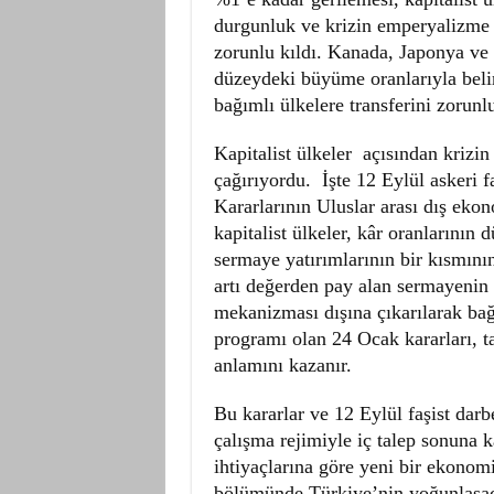
durgunluk ve krizin emperyalizme b
zorunlu kıldı. Kanada, Japonya ve 
düzeydeki büyüme oranlarıyla belir
bağımlı ülkelere transferini zorunl
Kapitalist ülkeler açısından krizin
çağırıyordu. İşte 12 Eylül askeri 
Kararlarının Uluslar arası dış eko
kapitalist ülkeler, kâr oranlarının
sermaye yatırımlarının bir kısmın
artı değerden pay alan sermayenin 
mekanizması dışına çıkarılarak bağ
programı olan 24 Ocak kararları, ta
anlamını kazanır.
Bu kararlar ve 12 Eylül faşist dar
çalışma rejimiyle iç talep sonuna k
ihtiyaçlarına göre yeni bir ekonomi
bölümünde Türkiye’nin yoğunlaşaca