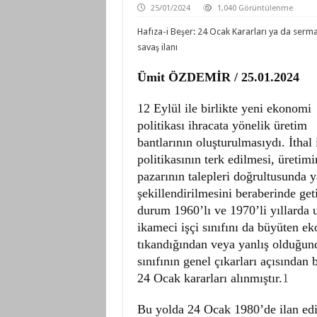
25/01/2024
1,040 Görüntülenme
Hafıza-i Beşer: 24 Ocak Kararları ya da serma
savaş ilanı
Ümit ÖZDEMİR / 25.01.2024
12 Eylül ile birlikte yeni ekonomi
politikası ihracata yönelik üretim
bantlarının oluşturulmasıydı. İtha
politikasının terk edilmesi, üretimi
pazarının talepleri doğrultusunda
şekillendirilmesini beraberinde get
durum 1960’lı ve 1970’li yıllarda 
ikameci işçi sınıfını da büyüten ek
tıkandığından veya yanlış olduğun
sınıfının genel çıkarları açısından b
24 Ocak kararları alınmıştır.
1
Bu yolda 24 Ocak 1980’de ilan edi