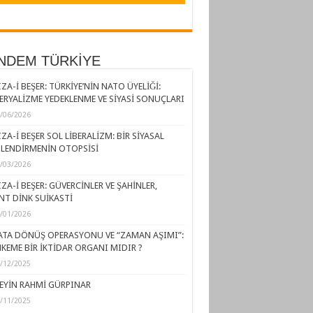
NDEM TÜRKİYE
ZA-İ BEŞER: TÜRKİYE’NİN NATO ÜYELİĞİ:
ERYALİZME YEDEKLENME VE SİYASİ SONUÇLARI
/06/2026
ZA-İ BEŞER SOL LİBERALİZM: BİR SİYASAL
LENDİRMENİN OTOPSİSİ
/03/2026
ZA-İ BEŞER: GÜVERCİNLER VE ŞAHİNLER,
NT DİNK SUİKASTİ
/01/2026
ATA DÖNÜŞ OPERASYONU VE “ZAMAN AŞIMI”:
KEME BİR İKTİDAR ORGANI MIDIR ?
/12/2025
EYİN RAHMİ GÜRPINAR
/11/2025