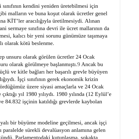
 sınıfının kendini yeniden üretebilmesi için
bi malların ve buna koşut olarak ücretler genel
na KİT’ler aracılığıyla üretilmesiydi. Alınan
ani sermaye sınıfına devri ile ücret mallarının da
ilmesi, kalıcı bir yeni sorunu günümüze taşımaya
lı olarak kötü beslenme.
lep unsuru olarak görülen ücretler 24 Ocak
unsuru olarak görülmeye başlanmıştı.
9
Ancak bu
çlü ve kitle bağları her başarılı grevle büyüyen
lığıydı. İşçi sınıfının gerek ekonomik krizin
 gördüğümüz üzere siyasi amaçlarla ve 24 Ocak
e çıktığı yıl 1980 yılıydı. 1980 yılında (12 Eylül’e
ve 84.832 işçinin katıldığı grevlerde kaybolan
yalı bir büyüme modeline geçilmesi, ancak işçi
ı paralelde sürekli devalüasyon anlamına gelen
kündü. Parlamentodaki kutuplaşma, sokakta