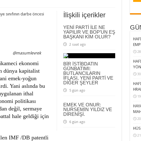
İlişkili içerikler
ye sınıfının darbe öncesi
GÜ
YENİ PARTİ İLE NE
YAPILIR VE BOP’UN EŞ
BAŞKANI KİM OLUR?
HAFI
EMP
2 saat ago
28
@masumlevrek
HAFI
l ikameci ekonomi
BİR İSTİBDATIN
YÖN
GÜNBATIMI:
n dünya kapitalist
BUTLANCILARIN
30
 yani emek-yoğun
İFLASI, YENİ PARTİ VE
DİĞER ŞEYLER
HAFI
irdi. Yani aslında bu
HRA
5 gün ago
uygulanan ithal
19
onomi politikası
EMEK VE ONUR:
HAY
dan değil, sermaye
NURSEMİN YILDIZ VE
MAH
DİRENİŞİ.
attal hale geldiği için
20
6 gün ago
HÜS
21
len IMF /DB patentli