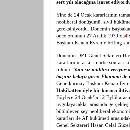
sert yılı olacağına işaret ediyord
Yine de 24 Ocak kararlarının tam
neoliberal dönüşümü, sivil hükümet
gereksiniyordu. Dönemin Başbakan
önce ordunun 27 Aralık 1979’da
4
v
Başkanı Kenan Evren’e brifing sunm
Dönemin DPT Genel Sekreteri Hasa
kararlarının askeri darbe sonrası 
rolünü “
Yani siz muhtıra veriyors
başınız belaya girer. Ekonomi de e
Genelkurmay Başkanı Kenan Evren, 
Hakikatten öyle bir karara ihtiy
Böylece 24 Ocak’la 12 Eylül arasın
uygulayacaklar arasında gerçekleşir
bütünleyen şey neoliberal ekonomi 
kararları ile AP hükümeti arasında
Genel Sektereri Hasan Celal Güzel 