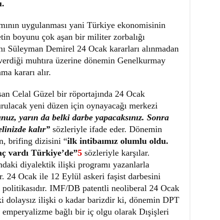
u.
amının uygulanması yani Türkiye ekonomisinin
in boyunu çok aşan bir militer zorbalığı
ı Süleyman Demirel 24 Ocak kararları alınmadan
erdiği muhtıra üzerine dönemin Genelkurmay
a kararı alır.
n Celal Güzel bir röportajında 24 Ocak
kurulacak yeni düzen için oynayacağı merkezi
unuz, yarın da belki darbe yapacaksınız. Sonra
linizde kalır”
sözleriyle ifade eder. Dönemin
brifing dizisini “
ilk intibaımız olumlu oldu.
aç vardı Türkiye’de”
5
sözleriyle karşılar.
daki diyalektik ilişki programı yazanlarla
. 24 Ocak ile 12 Eylül askeri faşist darbesini
politikasıdır. IMF/DB patentli neoliberal 24 Ocak
ki dolaysız ilişki o kadar barizdir ki, dönemin DPT
emperyalizme bağlı bir iç olgu olarak Dışişleri