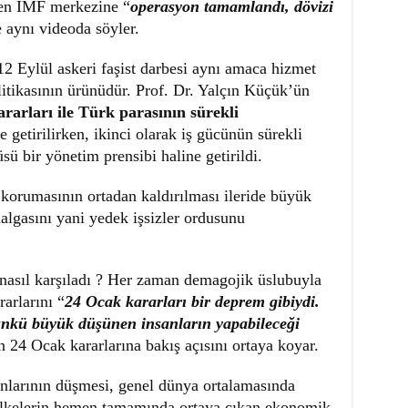
den IMF merkezine “
operasyon tamamlandı, dövizi
e aynı videoda söyler.
 12 Eylül askeri faşist darbesi aynı amaca hizmet
tikasının ürünüdür. Prof. Dr. Yalçın Küçük’ün
rarları ile Türk parasının sürekli
e getirilirken, ikinci olarak iş gücünün sürekli
ü bir yönetim prensibi haline getirildi.
korumasının ortadan kaldırılması ileride büyük
algasını yani yedek işsizler ordusunu
 nasıl karşıladı ? Her zaman demagojik üslubuyla
arlarını “
24 Ocak kararları bir deprem gibiydi.
 Çünkü büyük düşünen insanların yapabileceği
n 24 Ocak kararlarına bakış açısını ortaya koyar.
anlarının düşmesi, genel dünya ortalamasında
 ülkelerin hemen tamamında ortaya çıkan ekonomik