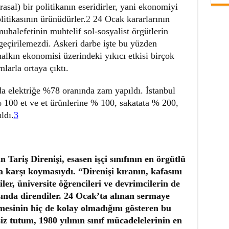
rasal) bir politikanın eseridirler, yani ekonomiyi
litikasının ürünüdürler.
2
24 Ocak kararlarının
muhalefetinin muhtelif sol-sosyalist örgütlerin
geçirilemezdi. Askeri darbe işte bu yüzden
alkın ekonomisi üzerindeki yıkıcı etkisi birçok
larla ortaya çıktı.
 elektriğe %78 oranında zam yapıldı. İstanbul
% 100 et ve et ürünlerine % 100, sakatata % 200,
ldı.
3
 Tariş Direnişi, esasen işçi sınıfının en örgütlü
 karşı koymasıydı. “Direnişi kıranın, kafasını
ler, üniversite öğrencileri ve devrimcilerin de
sında direndiler. 24 Ocak’ta alınan sermaye
lmesinin hiç de kolay olmadığını gösteren bu
iz tutum, 1980 yılının sınıf mücadelelerinin en