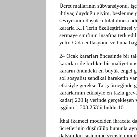
Ücret mallarının sübvansiyonu, işçi
ihtiyaç duyduğu giyim, beslenme gi
seviyesinin düşük tutulabilmesi adı
kararla KİT’lerin özelleştirilmesi y
sermaye sınıfının insafına terk ed
yetti: Gıda enflasyonu ve buna bağ
24 Ocak kararları öncesinde bir ta
kararları ile birlikte bir maliyet 
kararın önündeki en büyük engel gü
sol sosyalist sendikal hareketin var
etkisiyle gerekse Tariş örneğinde
kararlarının etkisiyle en fazla grev
kadar) 220 iş yerinde gerçekleşen 
işgünü 1.303.253’ü buldu.
10
İthal ikameci modelden ihracata da
ücretlerinin düşürülüp bununla ayn
dalgalı kur sistemine geçişle müm