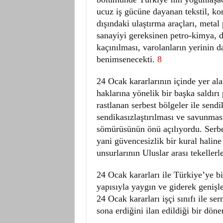
ucuz iş gücüne dayanan tekstil, ko
dışındaki ulaştırma araçları, metal 
sanayiyi gereksinen petro-kimya, d
kaçınılması, varolanların yerinin d
benimsenecekti.
8
24 Ocak kararlarının içinde yer al
haklarına yönelik bir başka saldır
rastlanan serbest bölgeler ile send
sendikasızlaştırılması ve savunması
sömürüsünün önü açılıyordu. Serbes
yani güvencesizlik bir kural haline
unsurlarının Uluslar arası tekellerl
24 Ocak kararları ile Türkiye’ye b
yapısıyla yaygın ve giderek genişle
24 Ocak kararları işçi sınıfı ile se
sona erdiğini ilan edildiği bir döne