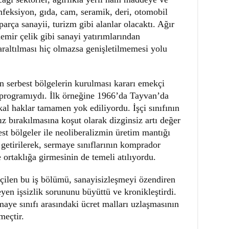
nfeksiyon, gıda, cam, seramik, deri, otomobil
parça sanayii, turizm gibi alanlar olacaktı. Ağır
emir çelik gibi sanayi yatırımlarından
araltılması hiç olmazsa genişletilmemesi yolu
an serbest bölgelerin kurulması kararı emekçi
ı programıydı. İlk örneğine 1966’da Tayvan’da
ikal haklar tamamen yok ediliyordu. İşçi sınıfının
z bırakılmasına koşut olarak dizginsiz artı değer
t bölgeler ile neoliberalizmin üretim mantığı
 getirilerek, sermaye sınıflarının komprador
e ortaklığa girmesinin de temeli atılıyordu.
içilen bu iş bölümü, sanayisizleşmeyi özendiren
yen işsizlik sorununu büyüttü ve kronikleştirdi.
rmaye sınıfı arasındaki ücret malları uzlaşmasının
meçtir.