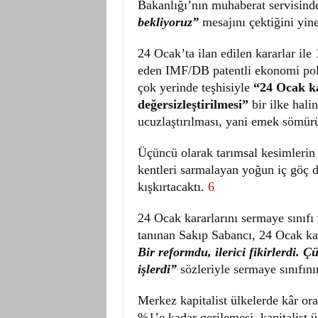
Bakanlığı’nın muhaberat servisin
bekliyoruz”
mesajını çektiğini yin
24 Ocak’ta ilan edilen kararlar ile
eden IMF/DB patentli ekonomi poli
çok yerinde teşhisiyle
“24 Ocak ka
değersizleştirilmesi”
bir ilke halin
ucuzlaştırılması, yani emek sömürüs
Üçüncü olarak tarımsal kesimlerin 
kentleri sarmalayan yoğun iç göç d
kışkırtacaktı.
6
24 Ocak kararlarını sermaye sınıfı
tanınan Sakıp Sabancı, 24 Ocak kar
Bir reformdu, ilerici fikirlerdi.
işlerdi”
sözleriyle sermaye sınıfını
Merkez kapitalist ülkelerde kâr or
%1’e kadar gerilemesi, kapitalist