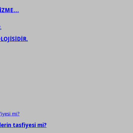
ŞİZME…
LOJİSİDİR.
erin tasfiyesi mi?