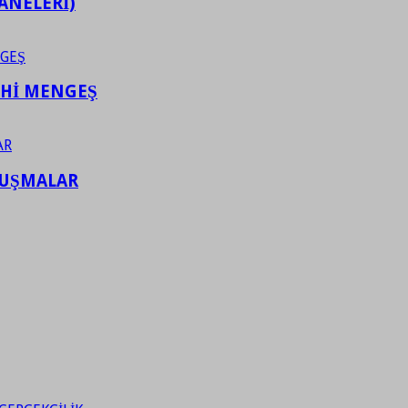
ANELERİ)
AHİ MENGEŞ
LUŞMALAR