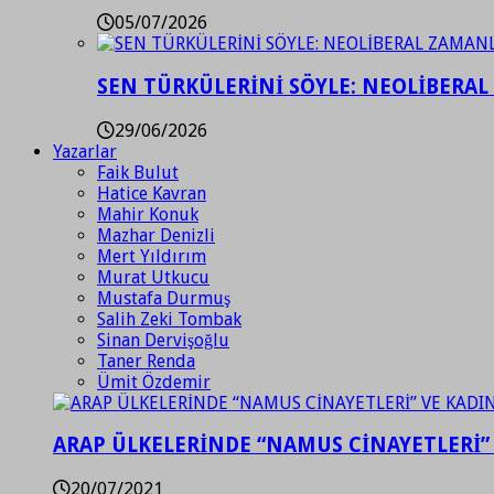
05/07/2026
SEN TÜRKÜLERİNİ SÖYLE: NEOLİBERAL
29/06/2026
Yazarlar
Faik Bulut
Hatice Kavran
Mahir Konuk
Mazhar Denizli
Mert Yıldırım
Murat Utkucu
Mustafa Durmuş
Salih Zeki Tombak
Sinan Dervişoğlu
Taner Renda
Ümit Özdemir
ARAP ÜLKELERİNDE “NAMUS CİNAYETLERİ”
20/07/2021