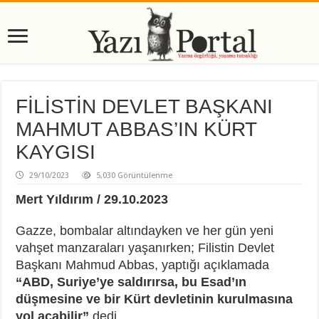
FİLİSTİN DEVLET BAŞKANI
MAHMUT ABBAS’IN KÜRT
KAYGISI
29/10/2023
5,030 Görüntülenme
Mert Yıldırım / 29.10.2023
Gazze, bombalar altındayken ve her gün yeni
vahşet manzaraları yaşanırken; Filistin Devlet
Başkanı Mahmud Abbas, yaptığı açıklamada
“ABD, Suriye’ye saldırırsa, bu Esad’ın
düşmesine ve bir Kürt devletinin kurulmasına
yol açabilir”
dedi.