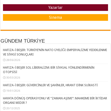
Yazarlar
Sinema
GÜNDEM TÜRKİYE
HAFIZA-İ BEŞER: TÜRKİYE’NİN NATO ÜYELİĞİ: EMPERYALİZME YEDEKLENME
VE SİYASİ SONUÇLARI
28/06/2026
HAFIZA-İ BEŞER SOL LİBERALİZM: BİR SİYASAL YÖNLENDİRMENİN
OTOPSİSİ
30/03/2026
HAFIZA-İ BEŞER: GÜVERCİNLER VE ŞAHİNLER, HRANT DİNK SUİKASTİ
19/01/2026
HAYATA DÖNÜŞ OPERASYONU VE “ZAMAN AŞIMI”: MAHKEME BİR İKTİDAR
ORGANI MIDIR ?
20/12/2025