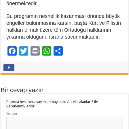
önermektedir.
Bu programın nesnellik kazanması önünde büyük
engeller bulunmasına karşın, başta Kürt ve Filistin
halkları olmak üzere tüm Ortadoğu halklarının
çıkarına olduğunu ısrarla savunmaktadır.
F
T
Pr
W
P
ac
wi
in
h
a
e
tt
t
at
yl
b
er
sA
aş
o
p
Bir cevap yazın
o
p
E-posta hesabınız yayımlanmayacak.
Gerekli alanlar
*
ile
k
işaretlenmişlerdir
Yorum