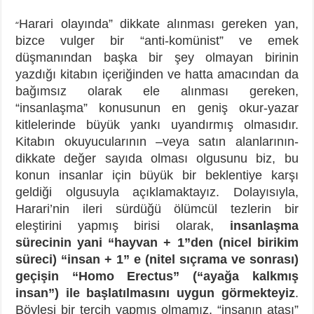
Harari olayında” dikkate alınması gereken yan,
“
bizce vulger bir “anti-komünist” ve emek
düşmanından başka bir şey olmayan birinin
yazdığı kitabın içeriğinden ve hatta amacından da
bağımsız olarak ele alınması gereken,
“insanlaşma” konusunun en geniş okur-yazar
kitlelerinde büyük yankı uyandırmış olmasıdır.
Kitabın okuyucularının –veya satın alanlarının-
dikkate değer sayıda olması olgusunu biz, bu
konun insanlar için büyük bir beklentiye karşı
geldiği olgusuyla açıklamaktayız. Dolayısıyla,
Harari’nin ileri sürdüğü ölümcül tezlerin bir
eleştirini yapmış birisi olarak,
insanlaşma
sürecinin yani “hayvan + 1”den (nicel birikim
süreci) “insan + 1” e (nitel sıçrama ve sonrası)
geçişin “Homo Erectus” (“ayağa kalkmış
insan”) ile başlatılmasını uygun görmekteyiz
.
Böylesi bir tercih yapmış olmamız, “insanın atası”