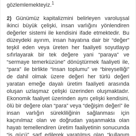
1
gözlemlemekteyiz.
2)
Günümüz kapitalizmini belirleyen varoluşsal
ikinci büyük çelişki, insan varlığını yönlendiren
değerler sistemi ile kendisini ifade etmektedir. Bu
düzeydeki ayırım, insan hayatına dair bir “değer”
teşkil eden veya üreten her faaliyeti soyutlayıp
sıfırlayarak bir tek değere yani “paraya” ve
“sermaye temerküzüne” dönüştürmek faaliyeti ile,
“para” ile birlikte “insan toplumu” ve “bireyselliği”
de dahil olmak üzere değeri her türlü değeri
yaratan emeğe dayalı üretim faaliyeti arasında
oluşan uzlaşmaz çelişki üzerinden oluşmaktadır.
Ekonomik faaliyet üzerinden aynı çelişki kendisini,
ölü bir değere olan “para” veya “değişim değeri” ile
insan varlığın sürekliliğinin sağlanması için
kaçınılmaz olan ve doğrudan yaşanmakta olan
hayatı temellendiren üretim faaliyetinin sonucunda
“iş gücü” sarf edilerek yaratılmış olan “kullanım