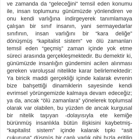
ve zamanda da “geleceğini” temsil eden konumu
ile, insan toplumunu günümüzde yönlendiren ve
onu kendi varlığına indirgeyerek tanımlamaya
çalışan bir sınıf insanın, yani sermayedarlar
sınıfının, insan varlığını bir “kara deliğe”
dönüşmüş “kapitalist sistem” ve ölü zamanları
temsil eden “geçmiş” zaman içinde yok etme
süreci arasında gerçekleşmektedir. Bu demektir ki,
günümüzde insanlığın gündemini acilen alınması
gereken varoluşsal nitelikte karar belirlemektedir:
Ya biricik maddi gerçekliği içinde kalarak evrenin
bize bahşettiği dinamiklerin sayesinde kendi
evrimsel yörüngemizde kalmaya devam edeceğiz;
ya da, ancak “ölü zamanlara” yönelerek toplumsal
olarak var olabilen, bu yüzden de ancak kurgusal
bir nitelik taşıyan -dolayısıyla ete kemiğe
bürünmüş insanlıkla bütün ilişkisini kaybetmiş-
“kapitalist sistem” içinde kalarak tıpkı “asit
çukuruna” düşmüş bir canlı varlık gibi hızla eritilip