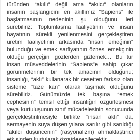
türünden “akıllı” değil ama “akılcı” olanların
insanın başlangıcını en akıllımız “Sapiens” ile
başlatmasının nedeninin şu olduğunu ileri
sürebiliriz: Toplumlaşma faaliyetinin ve insan
hayatının sürekli yenilenmesini gerçekleştiren
üretim faaliyetinin arkasında “insan emeğinin”
bulunduğu ve emek sarfiyatının öznesi emekçinin
olduğu gerçeğini gözlerden gizlemek… Bu tür
insan müsveddelerinin “Sapiens”e sahip çıkar
görünmelerinin bir tek amacının olduğunu;
insanlığı, “aklı” kullanarak bir cesetten farksız olan
sisteme “taze kan” olarak taşımak olduğunu
sürebiliriz. Günümüzde tek başına “emek
cephesinin” temsil ettiği insanlığın özgürleşmesi
veya kurtuluşunun sınıf mücadelesinin sonucunda
gerçekleştirilmesiyle birlikte “insan aklı” da,
sermayenin suya düşen yılana sarılır gibi sarıldığı
“akılcı düşüncenin” (rasyonalizm) ahmaklaştırıcı
etkisinden kurtularak özgürleşebilecektir.