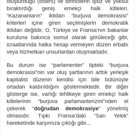
oluşturduğu (losers) ve birincilerin işsiz ve yoksul
bıraktırdığı geniş emekçi halk kitleleri.
“Kazananların” iktidarı “burjuva demokrasisi”
kriterleri içine giren seçilmişlerin demokratik
iktidarı değildir. O, Türkiye ve Fransa’nın bakanlar
kuruluna bakınca somut olarak görüleceği gibi,
icraatlarında halka hesap vermeyen düzen erbabı
veya hizmetkarı unsurlardan oluşmaktadır.
Bu durum ise “parlamenter” tipteki “burjuva
demokrasisi”nin var oluş şartlarının arttık yerleşik
kapitalist düzenin kendisi için bile bütünüyle
ortadan kaldırıldığını göstermektedir. Bir diğer
gösterge ise, varlığı tehlikeye giren emekçi halk
kitlelerinin “burjuva parlamanterizmi”nden el
çekerek “
doğrudan demokrasiye
” yönelmiş
olmasıdır. Tıpkı Fransa’daki “Sarı Yelek”
hareketinde karşımıza çıktığı gibi…