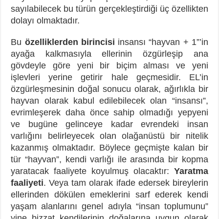
sayılabilecek bu türün gerçekleştirdiği üç özellikten
dolayı olmaktadır.
Bu
özelliklerden birincisi
insansı “hayvan + 1”’in
ayağa kalkmasıyla ellerinin özgürleşip ana
gövdeyle göre yeni bir biçim alması ve yeni
işlevleri yerine getirir hale geçmesidir. EL’in
özgürleşmesinin doğal sonucu olarak, ağırlıkla bir
hayvan olarak kabul edilebilecek olan “insansı”,
evrimleşerek daha önce sahip olmadığı yepyeni
ve bugüne gelinceye kadar evrendeki insan
varlığını belirleyecek olan olağanüstü bir nitelik
kazanmış olmaktadır. Böylece geçmişte kalan bir
tür “hayvan”, kendi varlığı ile arasında bir kopma
yaratacak faaliyete koyulmuş olacaktır:
Yaratma
faaliyeti
. Veya tam olarak ifade edersek bireylerin
ellerinden dökülen emeklerini sarf ederek kendi
yaşam alanlarını genel adıyla “insan toplumunu”
yine bizzat kendilerinin doğalarına uygun olarak