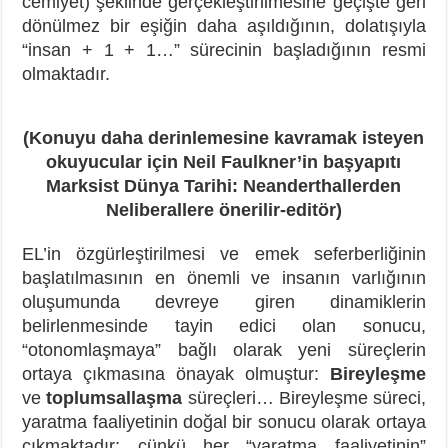
cemiyet) şeklinde gerçekleştirilmesine geçişte geri
dönülmez bir eşiğin daha aşıldığının, dolatışıyla
“insan + 1 + 1…” sürecinin başladığının resmi
olmaktadır.
(Konuyu daha derinlemesine kavramak isteyen
okuyucular için Neil Faulkner’in başyapıtı
Marksist Dünya Tarihi: Neanderthallerden
Neliberallere önerilir-editör)
EL’in özgürleştirilmesi ve emek seferberliğinin
başlatılmasının en önemli ve insanın varlığının
oluşumunda devreye giren dinamiklerin
belirlenmesinde tayin edici olan sonucu,
“otonomlaşmaya” bağlı olarak yeni süreçlerin
ortaya çıkmasına önayak olmuştur:
Bireyleşme
ve
toplumsallaşma
süreçleri… Bireyleşme süreci,
yaratma faaliyetinin doğal bir sonucu olarak ortaya
çıkmaktadır; çünkü her “yaratma faaliyetinin”