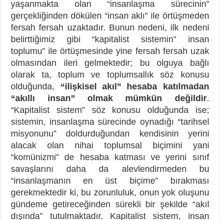
yaşanmakta olan “insanlaşma sürecinin”
gerçekliğinden dökülen “insan aklı” ile örtüşmeden
fersah fersah uzaktadır. Bunun nedeni, ilk nedeni
belirttiğimiz gibi “kapitalist sistemin” insan
toplumu” ile örtüşmesinde yine fersah fersah uzak
olmasından ileri gelmektedir; bu olguya bağlı
olarak ta, toplum ve toplumsallık söz konusu
olduğunda,
“ilişkisel akıl” hesaba katılmadan
“akıllı insan” olmak mümkün değildir
.
“Kapitalist sistem” söz konusu olduğunda ise;
sistemin, insanlaşma sürecinde oynadığı “tarihsel
misyonunu” doldurduğundan kendisinin yerini
alacak olan nihai toplumsal biçimini yani
“komünizmi” de hesaba katması ve yerini sınıf
savaşlarını daha da alevlendirmeden bu
“insanlaşmanın en üst biçime” bırakması
gerekmektedir ki, bu zorunluluk, onun yok oluşunu
gündeme getireceğinden sürekli bir şekilde “akıl
dışında” tutulmaktadır. Kapitalist sistem, insan