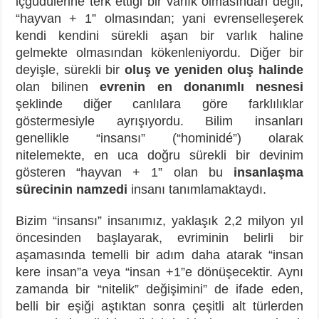
içgüdülerine terk ettiği bir varlık olmasından değil,
“hayvan + 1” olmasından; yani evrenselleşerek
kendi kendini sürekli aşan bir varlık haline
gelmekte olmasından kökenleniyordu. Diğer bir
deyişle, sürekli bir
oluş ve yeniden oluş halinde
olan bilinen
evrenin en donanımlı nesnesi
şeklinde diğer canlılara göre farklılıklar
göstermesiyle ayrışıyordu. Bilim insanları
genellikle “insansı” (“hominidé”) olarak
nitelemekte, en uca doğru sürekli bir devinim
gösteren “hayvan + 1” olan bu
insanlaşma
sürecinin namzedi
insanı tanımlamaktaydı.
Bizim “insansı” insanımız, yaklaşık 2,2 milyon yıl
öncesinden başlayarak, evriminin belirli bir
aşamasında temelli bir adım daha atarak “insan
kere insan”a veya “insan +1”e dönüşecektir. Aynı
zamanda bir “nitelik” değişimini” de ifade eden,
belli bir eşiği aştıktan sonra çeşitli alt türlerden