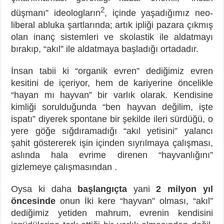
2
düşmanı” ideologların
, içinde yaşadığımız neo-
liberal abluka şartlarında; artık ipliği pazara çıkmış
olan inanç sistemleri ve skolastik ile aldatmayı
bırakıp, “akıl” ile aldatmaya başladığı ortadadır.
İnsan tabii ki “organik evren” dediğimiz evren
kesitini de içeriyor, hem de kariyerine öncelikle
“hayan mı hayvan” bir varlık olarak. Kendisine
kimliği sorulduğunda “ben hayvan değilim, işte
ispatı” diyerek spontane bir şekilde ileri sürdüğü, o
yere göğe sığdıramadığı “akıl yetisini” yalancı
şahit göstererek işin içinden sıyrılmaya çalışması,
aslında hala evrime direnen “hayvanlığını”
gizlemeye çalışmasından .
Oysa ki daha
başlangıçta
yani
2 milyon yıl
öncesinde
onun İki kere “hayvan” olması, “akıl”
dediğimiz yetiden mahrum, evrenin kendisini