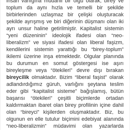
insan varlığına müdahil bir olgu olarak, birey ve
toplum da aynı hızla ve temelli bir şekilde
birbirlerinden uzlaşmaz bir çelişki oluşturacak
şekilde ayrışmış ve biri diğerinin düşmanı olan iki
ayrı unsur haline getirilmiştir. Kapitalist sistemin
“yeni düzeninin” ideolojik ifadesi olan “neo-
liberalizm” ve siyasi ifadesi olan liberal faşizm,
kendilerini sistemin yarattığı bu “birey-toplum”
ikilemi üzerine inşa etmektedir. Olgular planında
bu durumun en somut göstergesi ise aşırı
bireyleşme veya “ötekileri” devre dışı bırakan
bireycilik
olmaktadır. Bizim “liberal faşist” olarak
adlandırdığımız güruh, varlığını şeytana teslim
eder gibi “kapitalist sisteme” bağışlamış, bütün
başarısı “ötekileri” çeşitli biçimlerde ortadan
kaldırmaktan ibaret olan birey profilinin içine dahil
olan “bireyci” kişilerden oluşmaktadır. Biz, bu
olgunun en elle tutulur biçimini edebiyat alanında
“neo-liberalizmin” müdavimi olan yazarlarda