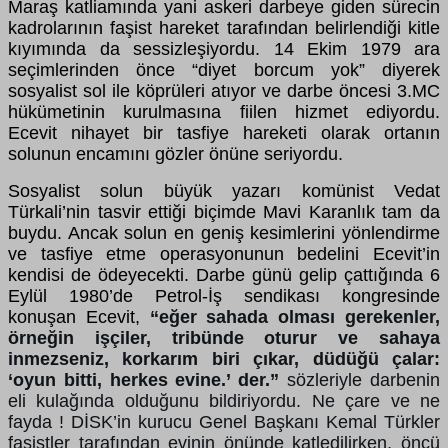
Maraş katliamında yani askeri darbeye giden sürecin
kadrolarının faşist hareket tarafından belirlendiği kitle
kıyımında da sessizleşiyordu. 14 Ekim 1979 ara
seçimlerinden önce “diyet borcum yok” diyerek
sosyalist sol ile köprüleri atıyor ve darbe öncesi 3.MC
hükümetinin kurulmasına fiilen hizmet ediyordu.
Ecevit nihayet bir tasfiye hareketi olarak ortanın
solunun encamını gözler önüne seriyordu.
Sosyalist solun büyük yazarı komünist Vedat
Türkali’nin tasvir ettiği biçimde Mavi Karanlık tam da
buydu. Ancak solun en geniş kesimlerini yönlendirme
ve tasfiye etme operasyonunun bedelini Ecevit’in
kendisi de ödeyecekti. Darbe günü gelip çattığında 6
Eylül 1980’de Petrol-İş sendikası kongresinde
konuşan Ecevit,
“eğer sahada olması gerekenler,
örneğin işçiler, tribünde oturur ve sahaya
inmezseniz, korkarım biri çıkar, düdüğü çalar:
‘oyun bitti, herkes evine.’ der.”
sözleriyle darbenin
eli kulağında olduğunu bildiriyordu. Ne çare ve ne
fayda ! DİSK’in kurucu Genel Başkanı Kemal Türkler
faşistler tarafından evinin önünde katledilirken, öncü