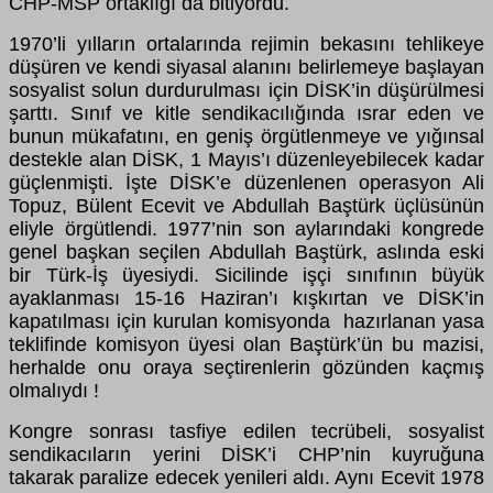
CHP-MSP ortaklığı da bitiyordu.
1970’li yılların ortalarında rejimin bekasını tehlikeye
düşüren ve kendi siyasal alanını belirlemeye başlayan
sosyalist solun durdurulması için DİSK’in düşürülmesi
şarttı. Sınıf ve kitle sendikacılığında ısrar eden ve
bunun mükafatını, en geniş örgütlenmeye ve yığınsal
destekle alan DİSK, 1 Mayıs’ı düzenleyebilecek kadar
güçlenmişti. İşte DİSK’e düzenlenen operasyon Ali
Topuz, Bülent Ecevit ve Abdullah Baştürk üçlüsünün
eliyle örgütlendi. 1977’nin son aylarındaki kongrede
genel başkan seçilen Abdullah Baştürk, aslında eski
bir Türk-İş üyesiydi. Sicilinde işçi sınıfının büyük
ayaklanması 15-16 Haziran’ı kışkırtan ve DİSK’in
kapatılması için kurulan komisyonda hazırlanan yasa
teklifinde komisyon üyesi olan Baştürk’ün bu mazisi,
herhalde onu oraya seçtirenlerin gözünden kaçmış
olmalıydı !
Kongre sonrası tasfiye edilen tecrübeli, sosyalist
sendikacıların yerini DİSK’i CHP’nin kuyruğuna
takarak paralize edecek yenileri aldı. Aynı Ecevit 1978