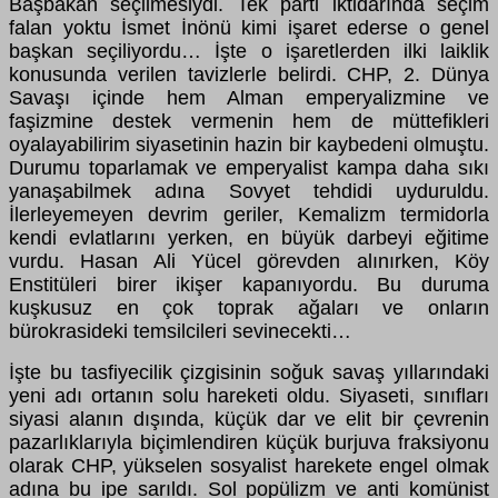
Başbakan seçilmesiydi. Tek parti iktidarında seçim
falan yoktu İsmet İnönü kimi işaret ederse o genel
başkan seçiliyordu… İşte o işaretlerden ilki laiklik
konusunda verilen tavizlerle belirdi. CHP, 2. Dünya
Savaşı içinde hem Alman emperyalizmine ve
faşizmine destek vermenin hem de müttefikleri
oyalayabilirim siyasetinin hazin bir kaybedeni olmuştu.
Durumu toparlamak ve emperyalist kampa daha sıkı
yanaşabilmek adına Sovyet tehdidi uyduruldu.
İlerleyemeyen devrim geriler, Kemalizm termidorla
kendi evlatlarını yerken, en büyük darbeyi eğitime
vurdu. Hasan Ali Yücel görevden alınırken, Köy
Enstitüleri birer ikişer kapanıyordu. Bu duruma
kuşkusuz en çok toprak ağaları ve onların
bürokrasideki temsilcileri sevinecekti…
İşte bu tasfiyecilik çizgisinin soğuk savaş yıllarındaki
yeni adı ortanın solu hareketi oldu. Siyaseti, sınıfları
siyasi alanın dışında, küçük dar ve elit bir çevrenin
pazarlıklarıyla biçimlendiren küçük burjuva fraksiyonu
olarak CHP, yükselen sosyalist harekete engel olmak
adına bu ipe sarıldı. Sol popülizm ve anti komünist