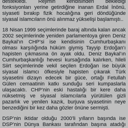
destekledi. Rejimin kendisinden beklediği
fonksiyonları yerine getirdiğine inanan Erdal İnönü,
siyaseti bırakıp fizik hocalığına geri döndüğünde
siyasal islamcıların önü alınmaz yükselişi başlamıştı..
18 Nisan 1999 seçimlerinde baraj altında kalan ancak
2002 seçimlerinde yeniden parlamentoya giren Deniz
Baykal’ın CHP’si ise kendisinin Cumhurbaşkanı
olması karşılığında hüküm giymiş Tayyip Erdoğan’ı
hapisten çıkmasına ön ayak oldu. Deniz Baykal’ın
Cumhurbaşkanlığı hevesi kursağında kalırken, hileli
Siirt seçimlerinde vekil seçilen Erdoğan ise büyük
siyasal islamcı öfkesiyle hapisten çıkarak Türk
siyasetini dizayn edecek bir güce, ortağı Fetullah
Gülen cemaatinin katkı sunduğu seri kumpaslarla
ulaşacaktı. CHP’nin eski hastalığı bir kere daha
nüksetmiş ve siyasal islamcılarla yürütülen gizli
pazarlık ve yenilen kazık, burjuva siyasetinin neye
benzediğini bir kez daha gözler önüne sermişti.
DSP’nin iktidar olduğu 2000’li yılların başında ise
DSP’nin Dünya Bankası tarafından başına atadığı