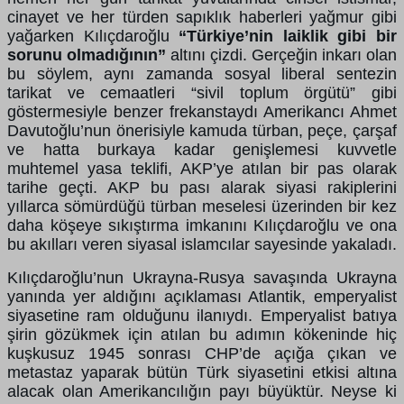
cinayet ve her türden sapıklık haberleri yağmur gibi
yağarken Kılıçdaroğlu
“Türkiye’nin laiklik gibi bir
sorunu olmadığının”
altını çizdi. Gerçeğin inkarı olan
bu söylem, aynı zamanda sosyal liberal sentezin
tarikat ve cemaatleri “sivil toplum örgütü” gibi
göstermesiyle benzer frekanstaydı Amerikancı Ahmet
Davutoğlu’nun önerisiyle kamuda türban, peçe, çarşaf
ve hatta burkaya kadar genişlemesi kuvvetle
muhtemel yasa teklifi, AKP’ye atılan bir pas olarak
tarihe geçti. AKP bu pası alarak siyasi rakiplerini
yıllarca sömürdüğü türban meselesi üzerinden bir kez
daha köşeye sıkıştırma imkanını Kılıçdaroğlu ve ona
bu akılları veren siyasal islamcılar sayesinde yakaladı.
Kılıçdaroğlu’nun Ukrayna-Rusya savaşında Ukrayna
yanında yer aldığını açıklaması Atlantik, emperyalist
siyasetine ram olduğunu ilanıydı. Emperyalist batıya
şirin gözükmek için atılan bu adımın kökeninde hiç
kuşkusuz 1945 sonrası CHP’de açığa çıkan ve
metastaz yaparak bütün Türk siyasetini etkisi altına
alacak olan Amerikancılığın payı büyüktür. Neyse ki