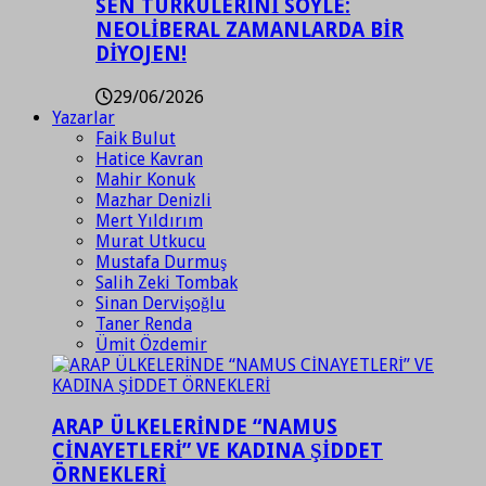
SEN TÜRKÜLERİNİ SÖYLE:
NEOLİBERAL ZAMANLARDA BİR
DİYOJEN!
29/06/2026
Yazarlar
Faik Bulut
Hatice Kavran
Mahir Konuk
Mazhar Denizli
Mert Yıldırım
Murat Utkucu
Mustafa Durmuş
Salih Zeki Tombak
Sinan Dervişoğlu
Taner Renda
Ümit Özdemir
ARAP ÜLKELERİNDE “NAMUS
CİNAYETLERİ” VE KADINA ŞİDDET
ÖRNEKLERİ