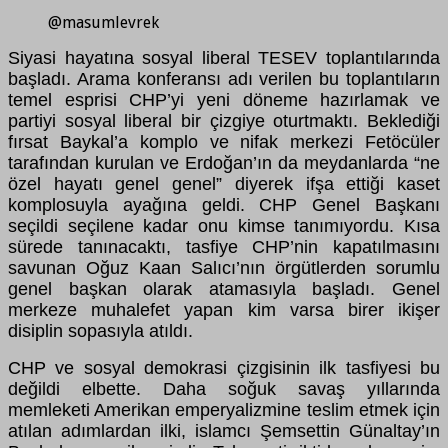
@masumlevrek
Siyasi hayatına sosyal liberal TESEV toplantılarında
başladı. Arama konferansı adı verilen bu toplantıların
temel esprisi CHP’yi yeni döneme hazırlamak ve
partiyi sosyal liberal bir çizgiye oturtmaktı. Beklediği
fırsat Baykal’a komplo ve nifak merkezi Fetöcüler
tarafından kurulan ve Erdoğan’ın da meydanlarda “ne
özel hayatı genel genel” diyerek ifşa ettiği kaset
komplosuyla ayağına geldi. CHP Genel Başkanı
seçildi seçilene kadar onu kimse tanımıyordu. Kısa
sürede tanınacaktı, tasfiye CHP’nin kapatılmasını
savunan Oğuz Kaan Salıcı’nın örgütlerden sorumlu
genel başkan olarak atamasıyla başladı. Genel
merkeze muhalefet yapan kim varsa birer ikişer
disiplin sopasıyla atıldı.
CHP ve sosyal demokrasi çizgisinin ilk tasfiyesi bu
değildi elbette. Daha soğuk savaş yıllarında
memleketi Amerikan emperyalizmine teslim etmek için
atılan adımlardan ilki, islamcı Şemsettin Günaltay’ın