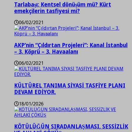
Tarlabaşı: Kentsel dönüşüm mü? Kürt
emekçilerin tasfiyesi mi?
06/02/2021
AKP’nin “Çıldırtan Projeleri”; Kanal İstanbul
– 3. Köprü – 3. Havaalanı
06/02/2021
KÜLTÜREL TANIMA SİYASİ TASFİYE PLANI
DEVAM EDİYOR.
18/01/2026
KÖTÜLÜĞÜN SIRADANLAŞMASI, SESSİZLİK