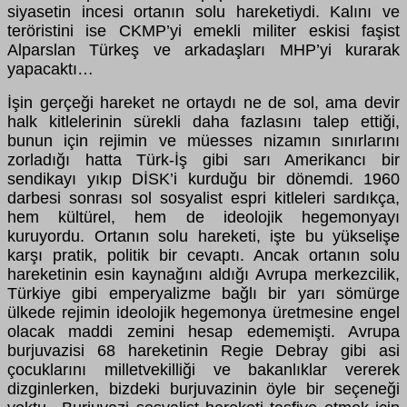
siyasetin incesi ortanın solu hareketiydi. Kalını ve
teröristini ise CKMP’yi emekli militer eskisi faşist
Alparslan Türkeş ve arkadaşları MHP’yi kurarak
yapacaktı…
İşin gerçeği hareket ne ortaydı ne de sol, ama devir
halk kitlelerinin sürekli daha fazlasını talep ettiği,
bunun için rejimin ve müesses nizamın sınırlarını
zorladığı hatta Türk-İş gibi sarı Amerikancı bir
sendikayı yıkıp DİSK’i kurduğu bir dönemdi. 1960
darbesi sonrası sol sosyalist espri kitleleri sardıkça,
hem kültürel, hem de ideolojik hegemonyayı
kuruyordu. Ortanın solu hareketi, işte bu yükselişe
karşı pratik, politik bir cevaptı. Ancak ortanın solu
hareketinin esin kaynağını aldığı Avrupa merkezcilik,
Türkiye gibi emperyalizme bağlı bir yarı sömürge
ülkede rejimin ideolojik hegemonya üretmesine engel
olacak maddi zemini hesap edememişti. Avrupa
burjuvazisi 68 hareketinin Regie Debray gibi asi
çocuklarını milletvekilliği ve bakanlıklar vererek
dizginlerken, bizdeki burjuvazinin öyle bir seçeneği