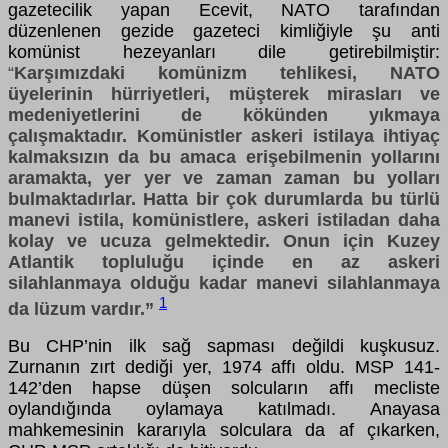
gazetecilik yapan Ecevit, NATO tarafından
düzenlenen gezide gazeteci kimliğiyle şu anti
komünist hezeyanları dile getirebilmiştir:
“
Karşımızdaki komünizm tehlikesi, NATO
üyelerinin hürriyetleri, müşterek mirasları ve
medeniyetlerini de kökünden yıkmaya
çalışmaktadır. Komünistler askeri istilaya ihtiyaç
kalmaksızın da bu amaca erişebilmenin yollarını
aramakta, yer yer ve zaman zaman bu yolları
bulmaktadırlar. Hatta bir çok durumlarda bu türlü
manevi istila, komünistlere, askeri istiladan daha
kolay ve ucuza gelmektedir. Onun için Kuzey
Atlantik topluluğu içinde en az askeri
silahlanmaya olduğu kadar manevi silahlanmaya
1
da lüzum vardır.”
Bu CHP’nin ilk sağ sapması değildi kuşkusuz.
Zurnanın zırt dediği yer, 1974 affı oldu. MSP 141-
142’den hapse düşen solcuların affı mecliste
oylandığında oylamaya katılmadı. Anayasa
mahkemesinin kararıyla solculara da af çıkarken,