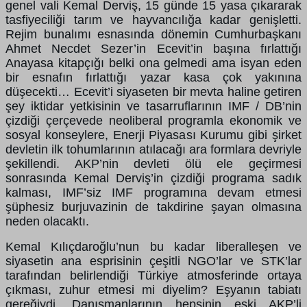
genel vali Kemal Derviş, 15 günde 15 yasa çıkararak
tasfiyeciliği tarım ve hayvancılığa kadar genişletti.
Rejim bunalımı esnasında dönemin Cumhurbaşkanı
Ahmet Necdet Sezer’in Ecevit’in başına fırlattığı
Anayasa kitapçığı belki ona gelmedi ama isyan eden
bir esnafın fırlattığı yazar kasa çok yakınına
düşecekti… Ecevit’i siyaseten bir mevta haline getiren
şey iktidar yetkisinin ve tasarruflarının IMF / DB’nin
çizdiği çerçevede neoliberal programla ekonomik ve
sosyal konseylere, Enerji Piyasası Kurumu gibi şirket
devletin ilk tohumlarının atılacağı ara formlara devriyle
şekillendi. AKP’nin devleti ölü ele geçirmesi
sonrasında Kemal Derviş’in çizdiği programa sadık
kalması, IMF’siz IMF programına devam etmesi
şüphesiz burjuvazinin de takdirine şayan olmasına
neden olacaktı.
Kemal Kılıçdaroğlu’nun bu kadar liberalleşen ve
siyasetin ana esprisinin çeşitli NGO’lar ve STK’lar
tarafından belirlendiği Türkiye atmosferinde ortaya
çıkması, zuhur etmesi mi diyelim? Eşyanın tabiatı
gereğiydi. Danışmanlarının hepsinin eski AKP’li