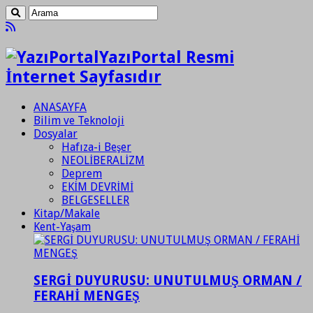
YazıPortal Resmi
İnternet Sayfasıdır
ANASAYFA
Bilim ve Teknoloji
Dosyalar
Hafıza-i Beşer
NEOLİBERALİZM
Deprem
EKİM DEVRİMİ
BELGESELLER
Kitap/Makale
Kent-Yaşam
SERGİ DUYURUSU: UNUTULMUŞ ORMAN /
FERAHİ MENGEŞ