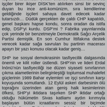
işçiler birer ikişer DİSK’ten atılırken sinsi bir sevinç
duyan bu ince anti-komünizm, sıra kendilerine
geldiğinde işçileri sahaya davet edecek kadar
tutarsızdı… Düdük gerçekten de çaldı CHP kapatıldı,
genel başkanı hapse kondu, sonra oradan da istifa
edip, DSP’yi kurdu. DSP’mi ? Fabrika yayınlarında
çok yerinde bir benzetmeyle Demokratik Sağcı Arçelik
Partisi demiştik. En son Cumhur İttifakına destek
verecek kadar sağa savrulan bu partinin macerası
apayrı bir yazı konusu olacak kadar geniş…
SHP ise sosyal demokrasinin tasfiyecilik dalgasında
önemli ve kilit roller üstlendi. SHP’nin ve lideri Erdal
İnönü’nün tasfiyeciliği ise düzen siyaseti sınırlarının
çıkma alametlerinin belirginleştiği toplumsal muhalefet
güçlerinin 1989 Bahar eylemleri ve işçi sınıfının karşı
koyuşunda somutlandı. 12 Eylül askeri darbesinin ölü
toprağını üzerinden atan geniş halk kesimlerinin
öfkesi, SHP’yi iktidara taşırken SHP iktidar ortağı
olduğu hükümetin Sivas katliamı aydın kırımıyla
başlayan bütün icraatlarını sessiz bir biçimde