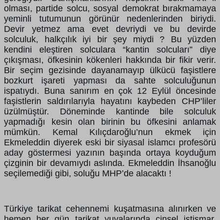
olması, partide solcu, sosyal demokrat bırakmamaya
yeminli tutumunun görünür nedenlerinden biriydi.
Devir yetmez ama evet devriydi ve bu devirde
solculuk, halkçılık iyi bir şey miydi ? Bu yüzden
kendini eleştiren solculara “kantin solcuları” diye
çıkışması, öfkesinin kökenleri hakkında bir fikir verir.
Bir seçim gezisinde dayanamayıp ülkücü faşistlere
bozkurt işareti yapması da sahte solculuğunun
ispatıydı. Buna sanırım en çok 12 Eylül öncesinde
faşistlerin saldırılarıyla hayatını kaybeden CHP’liler
üzülmüştür. Döneminde kantinde bile solculuk
yapmadığı kesin olan birinin bu öfkesini anlamak
mümkün. Kemal Kılıçdaroğlu’nun ekmek için
Ekmeleddin diyerek eski bir siyasal islamcı profesörü
aday göstermesi yazının başında ortaya koyduğum
çizginin bir devamıydı aslında. Ekmeleddin İhsanoğlu
seçilemediği gibi, soluğu MHP’de alacaktı !
Türkiye tarikat cehennemi kuşatmasına alınırken ve
hemen her gün tarikat yuvalarında cinsel istismar,