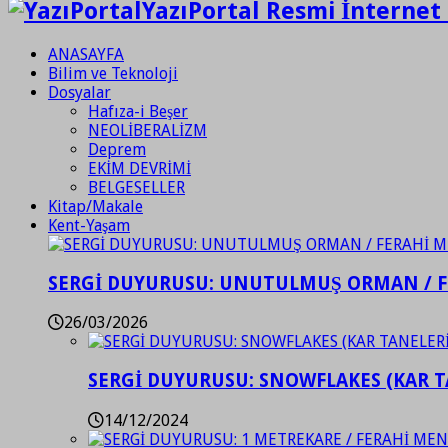
YazıPortal Resmi İnternet 
ANASAYFA
Bilim ve Teknoloji
Dosyalar
Hafıza-i Beşer
NEOLİBERALİZM
Deprem
EKİM DEVRİMİ
BELGESELLER
Kitap/Makale
Kent-Yaşam
SERGİ DUYURUSU: UNUTULMUŞ ORMAN / 
26/03/2026
SERGİ DUYURUSU: SNOWFLAKES (KAR T
14/12/2024