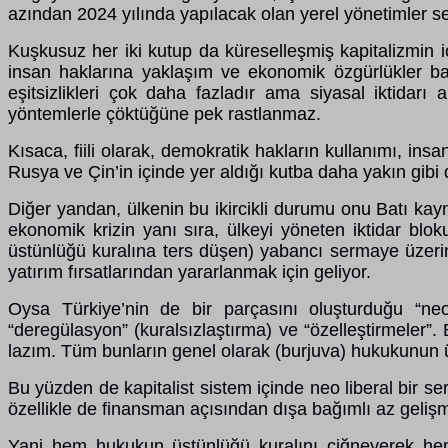
azından 2024 yılında yapılacak olan yerel yönetimler se
Kuşkusuz her iki kutup da küreselleşmiş kapitalizmin içi
insan haklarına yaklaşım ve ekonomik özgürlükler ba
eşitsizlikleri çok daha fazladır ama siyasal iktidar
yöntemlerle çöktüğüne pek rastlanmaz.
Kısaca, fiili olarak, demokratik hakların kullanımı, in
Rusya ve Çin’in içinde yer aldığı kutba daha yakın gibi 
Diğer yandan, ülkenin bu ikircikli durumu onu Batı k
ekonomik krizin yanı sıra, ülkeyi yöneten iktidar blo
üstünlüğü kuralına ters düşen) yabancı sermaye üzerinde
yatırım fırsatlarından yararlanmak için geliyor.
Oysa Türkiye’nin de bir parçasını oluşturduğu “neo
“deregülasyon” (kuralsızlaştırma) ve “özelleştirmeler”.
lazım. Tüm bunların genel olarak (burjuva) hukukunun ü
Bu yüzden de kapitalist sistem içinde neo liberal bir se
özellikle de finansman açısından dışa bağımlı az gelişm
Yani hem hukukun üstünlüğü kuralını çiğneyerek he