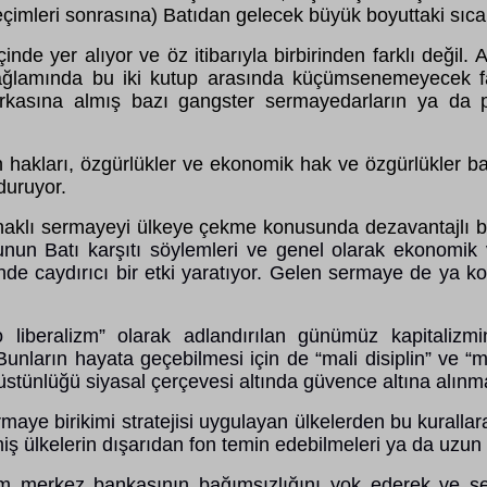
çimleri sonrasına) Batıdan gelecek büyük boyuttaki sıcak
nde yer alıyor ve öz itibarıyla birbirinden farklı değil.
ğlamında bu iki kutup arasında küçümsenemeyecek farkl
ı arkasına almış bazı gangster sermayedarların ya da p
san hakları, özgürlükler ve ekonomik hak ve özgürlükler 
duruyor.
aynaklı sermayeyi ülkeye çekme konusunda dezavantajlı 
kunun Batı karşıtı söylemleri ve genel olarak ekonomik 
 caydırıcı bir etki yaratıyor. Gelen sermaye de ya konut
 liberalizm” olarak adlandırılan günümüz kapitalizm
 Bunların hayata geçebilmesi için de “mali disiplin” ve 
stünlüğü siyasal çerçevesi altında güvence altına alınma
rmaye birikimi stratejisi uygulayan ülkelerden bu kuralla
iş ülkelerin dışarıdan fon temin edebilmeleri ya da uzun 
m merkez bankasının bağımsızlığını yok ederek ve se