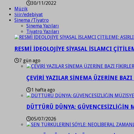
30/11/2022
Müzik
Şiir/edebiyat
Sinema /Tiyatro
Sinema Yazıları
Tiyatro Yazıları
RESMİ İDEOLOJİYE SİYASAL İSLAMCI ÇİTİLE
7 gün ago
ÇEVİRİ YAZILAR SİNEMA ÜZERİNE BAZI 
1 hafta ago
DÜTTÜRÜ DÜNYA: GÜVENCESİZLİĞİN M
05/07/2026