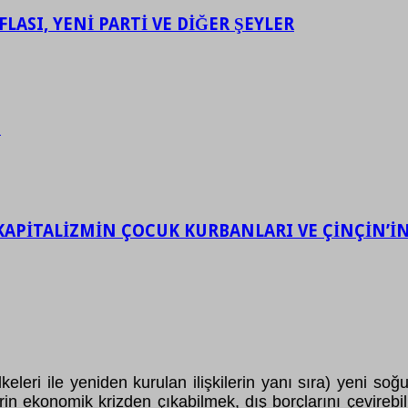
LASI, YENİ PARTİ VE DİĞER ŞEYLER
.
KAPİTALİZMİN ÇOCUK KURBANLARI VE ÇİNÇİN’İN 
lkeleri ile yeniden kurulan ilişkilerin yanı sıra) yen
 ekonomik krizden çıkabilmek, dış borçlarını çevirebilm