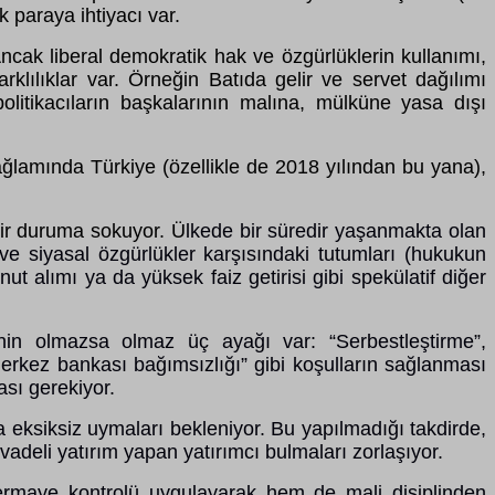
 paraya ihtiyacı var.
 Ancak liberal demokratik hak ve özgürlüklerin kullanımı,
ılıklar var. Örneğin Batıda gelir ve servet dağılımı
olitikacıların başkalarının malına, mülküne yasa dışı
bağlamında Türkiye (özellikle de 2018 yılından bu yana),
bir duruma sokuyor. Ü
lkede bir süredir yaşanmakta olan
ve siyasal özgürlükler karşısındaki tutumları (hukukun
 alımı ya da yüksek faiz getirisi gibi spekülatif diğer
inin olmazsa olmaz üç ayağı var: “Serbestleştirme”,
“merkez bankası bağımsızlığı” gibi koşulların sağlanması
sı gerekiyor.
ra eksiksiz uymaları bekleniyor. Bu yapılmadığı takdirde,
vadeli yatırım yapan yatırımcı bulmaları zorlaşıyor.
rmaye kontrolü uygulayarak hem de mali disiplinden