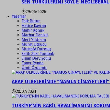
SEN TÜRKÜLERİNİ SÖYLE: NEOLİBERAL
29/06/2026
Yazarlar
Faik Bulut
Hatice Kavran
Mahir Konuk
Mazhar Denizli
Mert Yıldırım
Murat Utkucu
Mustafa Durmuş
Salih Zeki Tombak
Sinan Dervişoğlu
Taner Renda
Ümit Özdemir
ARAP ÜLKELERİNDE “NAMUS CİNAYETLERİ”
20/07/2021
TÜRKİYE’NİN KABİL HAVALİMANINI KORUMA