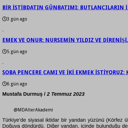
BİR İSTİBDATIN GÜNBATIMI: BUTLANCILARIN İF
3 gün ago
EMEK VE ONUR: NURSEMİN YILDIZ VE DİRENİŞİ
5 gün ago
SOBA PENCERE CAMI VE İKİ EKMEK İSTİYORUZ: 
6 gün ago
Mustafa Durmuş /
2 Temmuz 2023
@MDAlterAkademi
Türkiye’de siyasal iktidar bir yandan yüzünü (Körfez ü
Doğuya döndürdü. Diğer yandan, içinde bulunduğu derin