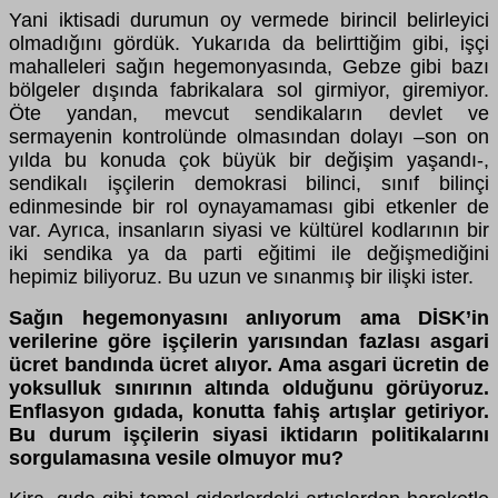
Yani iktisadi durumun oy vermede birincil belirleyici
olmadığını gördük. Yukarıda da belirttiğim gibi, işçi
mahalleleri sağın hegemonyasında, Gebze gibi bazı
bölgeler dışında fabrikalara sol girmiyor, giremiyor.
Öte yandan, mevcut sendikaların devlet ve
sermayenin kontrolünde olmasından dolayı –son on
yılda bu konuda çok büyük bir değişim yaşandı-,
sendikalı işçilerin demokrasi bilinci, sınıf bilinçi
edinmesinde bir rol oynayamaması gibi etkenler de
var. Ayrıca, insanların siyasi ve kültürel kodlarının bir
iki sendika ya da parti eğitimi ile değişmediğini
hepimiz biliyoruz. Bu uzun ve sınanmış bir ilişki ister.
Sağın hegemonyasını anlıyorum ama DİSK’in
verilerine göre işçilerin yarısından fazlası asgari
ücret bandında ücret alıyor. Ama asgari ücretin de
yoksulluk sınırının altında olduğunu görüyoruz.
Enflasyon gıdada, konutta fahiş artışlar getiriyor.
Bu durum işçilerin siyasi iktidarın politikalarını
sorgulamasına vesile olmuyor mu?