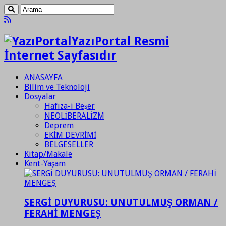
YazıPortal Resmi
İnternet Sayfasıdır
ANASAYFA
Bilim ve Teknoloji
Dosyalar
Hafıza-i Beşer
NEOLİBERALİZM
Deprem
EKİM DEVRİMİ
BELGESELLER
Kitap/Makale
Kent-Yaşam
SERGİ DUYURUSU: UNUTULMUŞ ORMAN /
FERAHİ MENGEŞ