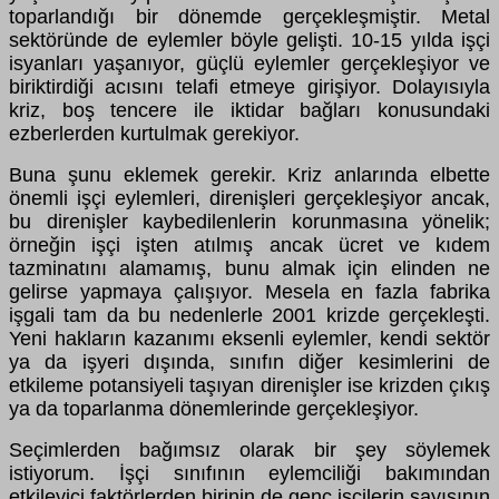
toparlandığı bir dönemde gerçekleşmiştir. Metal
sektöründe de eylemler böyle gelişti. 10-15 yılda işçi
isyanları yaşanıyor, güçlü eylemler gerçekleşiyor ve
biriktirdiği acısını telafi etmeye girişiyor. Dolayısıyla
kriz, boş tencere ile iktidar bağları konusundaki
ezberlerden kurtulmak gerekiyor.
Buna şunu eklemek gerekir. Kriz anlarında elbette
önemli işçi eylemleri, direnişleri gerçekleşiyor ancak,
bu direnişler kaybedilenlerin korunmasına yönelik;
örneğin işçi işten atılmış ancak ücret ve kıdem
tazminatını alamamış, bunu almak için elinden ne
gelirse yapmaya çalışıyor. Mesela en fazla fabrika
işgali tam da bu nedenlerle 2001 krizde gerçekleşti.
Yeni hakların kazanımı eksenli eylemler, kendi sektör
ya da işyeri dışında, sınıfın diğer kesimlerini de
etkileme potansiyeli taşıyan direnişler ise krizden çıkış
ya da toparlanma dönemlerinde gerçekleşiyor.
Seçimlerden bağımsız olarak bir şey söylemek
istiyorum. İşçi sınıfının eylemciliği bakımından
etkileyici faktörlerden birinin de genç işçilerin sayısının