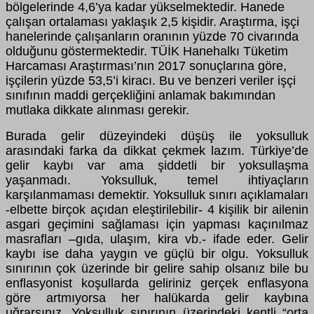
bölgelerinde 4,6’ya kadar yükselmektedir. Hanede
çalışan ortalaması yaklaşık 2,5 kişidir. Araştırma, işçi
hanelerinde çalışanların oranının yüzde 70 civarında
olduğunu göstermektedir. TÜİK Hanehalkı Tüketim
Harcaması Araştırması’nın 2017 sonuçlarına göre,
işçilerin yüzde 53,5’i kiracı. Bu ve benzeri veriler işçi
sınıfının maddi gerçekliğini anlamak bakımından
mutlaka dikkate alınması gerekir.
Burada gelir düzeyindeki düşüş ile yoksulluk
arasındaki farka da dikkat çekmek lazım. Türkiye’de
gelir kaybı var ama şiddetli bir yoksullaşma
yaşanmadı. Yoksulluk, temel ihtiyaçların
karşılanmaması demektir. Yoksulluk sınırı açıklamaları
-elbette birçok açıdan eleştirilebilir- 4 kişilik bir ailenin
asgari geçimini sağlaması için yapması kaçınılmaz
masrafları –gıda, ulaşım, kira vb.- ifade eder. Gelir
kaybı ise daha yaygın ve güçlü bir olgu. Yoksulluk
sınırının çok üzerinde bir gelire sahip olsanız bile bu
enflasyonist koşullarda geliriniz gerçek enflasyona
göre artmıyorsa her halükarda gelir kaybına
uğrarsınız. Yoksulluk sınırının üzerindeki kentli “orta