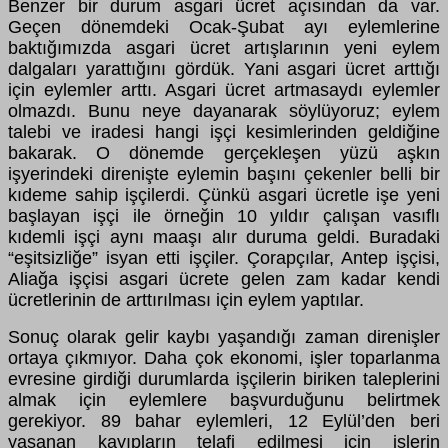
Benzer bir durum asgari ücret açısından da var.
Geçen dönemdeki Ocak-Şubat ayı eylemlerine
baktığımızda asgari ücret artışlarının yeni eylem
dalgaları yarattığını gördük. Yani asgari ücret arttığı
için eylemler arttı. Asgari ücret artmasaydı eylemler
olmazdı. Bunu neye dayanarak söylüyoruz; eylem
talebi ve iradesi hangi işçi kesimlerinden geldiğine
bakarak. O dönemde gerçekleşen yüzü aşkın
işyerindeki direnişte eylemin başını çekenler belli bir
kıdeme sahip işçilerdi. Çünkü asgari ücretle işe yeni
başlayan işçi ile örneğin 10 yıldır çalışan vasıflı
kıdemli işçi aynı maaşı alır duruma geldi. Buradaki
“eşitsizliğe” isyan etti işçiler. Çorapçılar, Antep işçisi,
Aliağa işçisi asgari ücrete gelen zam kadar kendi
ücretlerinin de arttırılması için eylem yaptılar.
Sonuç olarak gelir kaybı yaşandığı zaman direnişler
ortaya çıkmıyor. Daha çok ekonomi, işler toparlanma
evresine girdiği durumlarda işçilerin biriken taleplerini
almak için eylemlere başvurduğunu belirtmek
gerekiyor. 89 bahar eylemleri, 12 Eylül’den beri
yaşanan kayıpların telafi edilmesi için işlerin