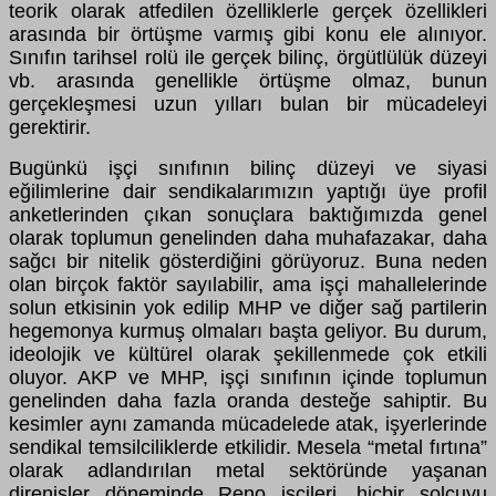
teorik olarak atfedilen özelliklerle gerçek özellikleri
arasında bir örtüşme varmış gibi konu ele alınıyor.
Sınıfın tarihsel rolü ile gerçek bilinç, örgütlülük düzeyi
vb. arasında genellikle örtüşme olmaz, bunun
gerçekleşmesi uzun yılları bulan bir mücadeleyi
gerektirir.
Bugünkü işçi sınıfının bilinç düzeyi ve siyasi
eğilimlerine dair sendikalarımızın yaptığı üye profil
anketlerinden çıkan sonuçlara baktığımızda genel
olarak toplumun genelinden daha muhafazakar, daha
sağcı bir nitelik gösterdiğini görüyoruz. Buna neden
olan birçok faktör sayılabilir, ama işçi mahallelerinde
solun etkisinin yok edilip MHP ve diğer sağ partilerin
hegemonya kurmuş olmaları başta geliyor. Bu durum,
ideolojik ve kültürel olarak şekillenmede çok etkili
oluyor. AKP ve MHP, işçi sınıfının içinde toplumun
genelinden daha fazla oranda desteğe sahiptir. Bu
kesimler aynı zamanda mücadelede atak, işyerlerinde
sendikal temsilciliklerde etkilidir. Mesela “metal fırtına”
olarak adlandırılan metal sektöründe yaşanan
direnişler döneminde Reno işçileri, hiçbir solcuyu