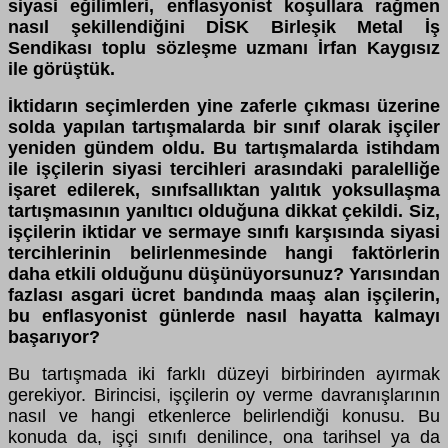
siyasi eğilimleri, enflasyonist koşullara rağmen
nasıl şekillendiğini DİSK Birleşik Metal İş
Sendikası toplu sözleşme uzmanı İrfan Kaygısız
ile görüştük.
İktidarın seçimlerden yine zaferle çıkması üzerine
solda yapılan tartışmalarda bir sınıf olarak işçiler
yeniden gündem oldu. Bu tartışmalarda istihdam
ile işçilerin siyasi tercihleri arasındaki paralelliğe
işaret edilerek, sınıfsallıktan yalıtık yoksullaşma
tartışmasının yanıltıcı olduğuna dikkat çekildi. Siz,
işçilerin iktidar ve sermaye sınıfı karşısında siyasi
tercihlerinin belirlenmesinde hangi faktörlerin
daha etkili olduğunu düşünüyorsunuz? Yarısından
fazlası asgari ücret bandında maaş alan işçilerin,
bu enflasyonist günlerde nasıl hayatta kalmayı
başarıyor?
Bu tartışmada iki farklı düzeyi birbirinden ayırmak
gerekiyor. Birincisi, işçilerin oy verme davranışlarının
nasıl ve hangi etkenlerce belirlendiği konusu. Bu
konuda da, işçi sınıfı denilince, ona tarihsel ya da