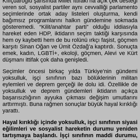
Kılıçdaroğlu şahsında Millet İttifakı’na açık çek desteği
veren sol, sosyalist partiler aynı cevvalliği parlamento
seçimlerinde ortak aday listeleri oluşturma, kendi
bağımsız programlarını halkın gündemine sokmada
gösteremedi. “Kilit/anahtar parti” olduğu iddiasıyla
hareket eden HDP, iktidarın seçim taktiği karşısında
hem oy kaybetti hem de bu rolünü ırkçı faşist, göçmen
karşıtı Sinan Oğan ve Ümit Özdağ’a kaptırdı. Sonuçta
emek, kadın, LGBTİ+, ekoloji, göçmen, Alevi ve Kürt
düşmanı ittifak çok daha genişledi.
Seçimler öncesi birkaç yılda Türkiye’nin gündemi
yoksulluk, işçi sınıfının bazı bölüklerinin militan
eylemleri ve deprem gerçeği ile dolu idi. Özellikle de
yoksulluk ve deprem gündemleri iktidarın açıkça
başarısızlığının ayyuka çıkması değişim umutlarını
arttırmıştı. Buna rağmen sonuçlar büyük hayal kırıklığı
yarattı.
Hayal kırıklığı içinde yoksulluk, işçi sınıfının siyasi
eğilimleri ve sosyalist hareketin durumu yeniden
tartışmaya başlandı. İşçi sınıfının maddi durumu,