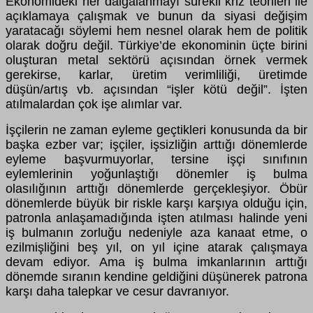
Ekonomideki her dalgalanmayı sürekli kriz teorileri ile
açıklamaya çalışmak ve bunun da siyasi değişim
yaratacağı söylemi hem nesnel olarak hem de politik
olarak doğru değil. Türkiye’de ekonominin üçte birini
oluşturan metal sektörü açısından örnek vermek
gerekirse, karlar, üretim verimliliği, üretimde
düşün/artış vb. açısından “işler kötü değil”. İşten
atılmalardan çok işe alımlar var.
İşçilerin ne zaman eyleme geçtikleri konusunda da bir
başka ezber var; işçiler, işsizliğin arttığı dönemlerde
eyleme başvurmuyorlar, tersine işçi sınıfının
eylemlerinin yoğunlaştığı dönemler iş bulma
olasılığının arttığı dönemlerde gerçekleşiyor. Öbür
dönemlerde büyük bir riskle karşı karşıya olduğu için,
patronla anlaşamadığında işten atılması halinde yeni
iş bulmanın zorluğu nedeniyle aza kanaat etme, o
ezilmişliğini beş yıl, on yıl içine atarak çalışmaya
devam ediyor. Ama iş bulma imkanlarının arttığı
dönemde sıranın kendine geldiğini düşünerek patrona
karşı daha talepkar ve cesur davranıyor.