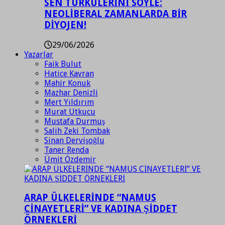
SEN TÜRKÜLERİNİ SÖYLE:
NEOLİBERAL ZAMANLARDA BİR
DİYOJEN!
29/06/2026
Yazarlar
Faik Bulut
Hatice Kavran
Mahir Konuk
Mazhar Denizli
Mert Yıldırım
Murat Utkucu
Mustafa Durmuş
Salih Zeki Tombak
Sinan Dervişoğlu
Taner Renda
Ümit Özdemir
ARAP ÜLKELERİNDE “NAMUS
CİNAYETLERİ” VE KADINA ŞİDDET
ÖRNEKLERİ