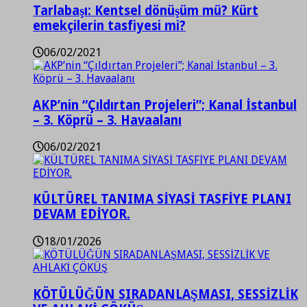
Tarlabaşı: Kentsel dönüşüm mü? Kürt
emekçilerin tasfiyesi mi?
06/02/2021
AKP’nin “Çıldırtan Projeleri”; Kanal İstanbul
– 3. Köprü – 3. Havaalanı
06/02/2021
KÜLTÜREL TANIMA SİYASİ TASFİYE PLANI
DEVAM EDİYOR.
18/01/2026
KÖTÜLÜĞÜN SIRADANLAŞMASI, SESSİZLİK