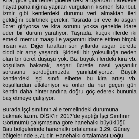
Kira, gıda gibi temel giderlerdeki artışlardan hareketle
hayat pahalılığına yapılan vurguların kısmen İstanbul,
İzmir gibi kentlerdeki durumu veri almaktan ileri
geldiğini belirtmek gerekir. Taşrada bir eve iki asgari
ücret giriyorsa ve kira sorunu yoksa genelde idare
eder bir durum yaratıyor. Taşrada, küçük illerde iki
emekli memur maaşı ile yaşamını idame ettiren birçok
insan var. Diğer taraftan son yıllarda asgari ücrette
ciddi bir artış yaşandı. Şiddetli bir yoksulluğa neden
olan bir ücret düşüşü yok. Biz büyük illerdeki kira vb.
koşullara bakarak, asgari ücretle nasıl yaşanılır
sorusunu sorduğumuzda yanılabiliyoruz. Büyük
kentlerdeki işçi sınıfı elbette bu kira artışı vb.
koşullardan etkileniyor ve onlar da her geçen gün
kentin daha hinterlandına doğru göç ederek bununla
baş etmeye çalışıyor.
Burada işçi sınıfının aile temelindeki durumuna
bakmak lazım. DİSK’in 2017’de yaptığı İşçi Sınıfının
Görünümü çalışmasına göre hanehalkı büyüklüğü
Batı bölgelerinde hanehalkı ortalaması 3,29, Güney
bölgelerinde 3,71’dir. Hanehalkı ortalaması Doğu