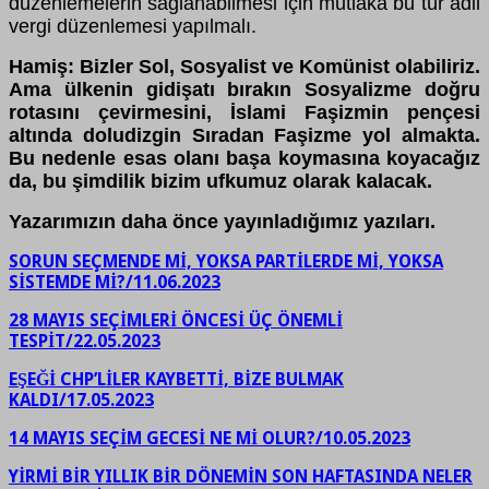
düzenlemelerin sağlanabilmesi için mutlaka bu tür adil
vergi düzenlemesi yapılmalı.
Hamiş: Bizler Sol, Sosyalist ve Komünist olabiliriz.
Ama ülkenin gidişatı bırakın Sosyalizme doğru
rotasını çevirmesini, İslami Faşizmin pençesi
altında doludizgin Sıradan Faşizme yol almakta.
Bu nedenle esas olanı başa koymasına koyacağız
da, bu şimdilik bizim ufkumuz olarak kalacak.
Yazarımızın daha önce yayınladığımız yazıları.
SORUN SEÇMENDE Mİ, YOKSA PARTİLERDE Mİ, YOKSA
SİSTEMDE Mİ?/11.06.2023
28 MAYIS SEÇİMLERİ ÖNCESİ ÜÇ ÖNEMLİ
TESPİT/22.05.2023
EŞEĞİ CHP’LİLER KAYBETTİ, BİZE BULMAK
KALDI/17.05.2023
14 MAYIS SEÇİM GECESİ NE Mİ OLUR?/10.05.2023
YİRMİ BİR YILLIK BİR DÖNEMİN SON HAFTASINDA NELER