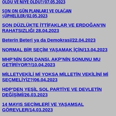
OLDU VE NİYE OLDU?/07.05.2023
SON ON GÜN PLANLARI VE OLAĞAN
ŞÜPHELİLER/02.05.2023
SON DÜZLÜKTE İTTİFAKLAR VE ERDOĞAN’IN
RAHATSIZLIĞI 28.04.2023
Beterin Beteri ya da Demokrasi/22.04.2023
NORMAL BİR SEÇİM YAŞAMAK İÇİN/13.04.2023
MHP’NİN SON DANSI, AKP’NİN SONUNU MU
GETİRİYOR?/10.04.2023
MİLLETVEKİLİ Mİ YOKSA MİLLETİN VEKİLİNİ Mİ
SEÇMELİYİZ?/06.04.2023
HDP’DEN YEŞİL SOL PARTİYE VE DEVLETİN
DEĞİŞİMİ/26.03.2023
14 MAYIS SEÇİMLERİ VE YAŞAMSAL
GÖREVLER/14.03.2023