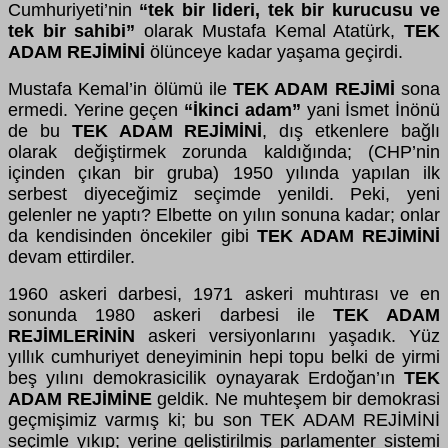
Cumhuriyeti’nin
“tek bir lideri, tek bir kurucusu ve
tek bir sahibi”
olarak Mustafa Kemal Atatürk,
TEK
ADAM REJİMİNİ
ölünceye kadar yaşama geçirdi.
Mustafa Kemal’in ölümü ile
TEK ADAM REJİMİ
sona
ermedi. Yerine geçen
“İkinci adam”
yani İsmet İnönü
de bu
TEK ADAM REJİMİNİ
, dış etkenlere bağlı
olarak değiştirmek zorunda kaldığında; (CHP’nin
içinden çıkan bir gruba) 1950 yılında yapılan ilk
serbest diyeceğimiz seçimde yenildi. Peki, yeni
gelenler ne yaptı? Elbette on yılın sonuna kadar; onlar
da kendisinden öncekiler gibi
TEK ADAM REJİMİNİ
devam ettirdiler.
1960 askeri darbesi, 1971 askeri muhtırası ve en
sonunda 1980 askeri darbesi ile
TEK ADAM
REJİMLERİNİN
askeri versiyonlarını yaşadık. Yüz
yıllık cumhuriyet deneyiminin hepi topu belki de yirmi
beş yılını demokrasicilik oynayarak Erdoğan’ın
TEK
ADAM REJİMİNE
geldik. Ne muhteşem bir demokrasi
geçmişimiz varmış ki; bu son TEK ADAM REJİMİNİ
seçimle yıkıp; yerine geliştirilmiş parlamenter sistemi