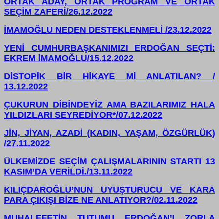
ORTAK ADAY, ORTAK PROGRAM VE ORTAK
SEÇİM ZAFERİ/26.12.2022
İMAMOĞLU NEDEN DESTEKLENMELİ /23.12.2022
YENİ CUMHURBAŞKANIMIZI ERDOĞAN SEÇTİ:
EKREM İMAMOĞLU/15.12.2022
DİSTOPİK BİR HİKAYE Mİ ANLATILAN? /
13.12.2022
ÇUKURUN DİBİNDEYİZ AMA BAZILARIMIZ HALA
YILDIZLARI SEYREDİYOR*/07.12.2022
JİN, JİYAN, AZADİ (KADIN, YAŞAM, ÖZGÜRLÜK)
/27.11.2022
ÜLKEMİZDE SEÇİM ÇALIŞMALARININ STARTI 13
KASIM’DA VERİLDİ./13.11.2022
KILIÇDAROĞLU’NUN UYUŞTURUCU VE KARA
PARA ÇIKIŞI BİZE NE
ANLATIYOR?/02.11.2022
MUHALEFETİN TUTUMU ERDOĞAN’I ZORLA