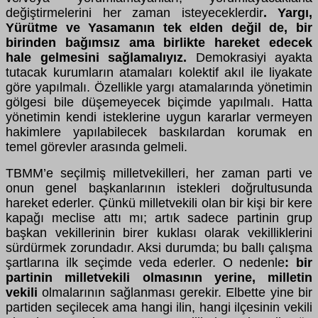
değiştirmelerini her zaman isteyeceklerdir
. Yargı,
Yürütme ve Yasamanın tek elden değil de, bir
birinden bağımsız ama birlikte hareket edecek
hale gelmesini sağlamalıyız.
Demokrasiyi ayakta
tutacak kurumların atamaları kolektif akıl ile liyakate
göre yapılmalı. Özellikle yargı atamalarında yönetimin
gölgesi bile düşemeyecek biçimde yapılmalı. Hatta
yönetimin kendi isteklerine uygun kararlar vermeyen
hakimlere yapılabilecek baskılardan korumak en
temel görevler arasında gelmeli.
TBMM’e seçilmiş milletvekilleri, her zaman parti ve
onun genel başkanlarının istekleri doğrultusunda
hareket ederler. Çünkü milletvekili olan bir kişi bir kere
kapağı meclise attı mı; artık sadece partinin grup
başkan vekillerinin birer kuklası olarak vekilliklerini
sürdürmek zorundadır. Aksi durumda; bu ballı çalışma
şartlarına ilk seçimde veda ederler. O nedenle
: bir
partinin milletvekili olmasının yerine, milletin
vekili
olmalarının sağlanması gerekir. Elbette yine bir
partiden seçilecek ama hangi ilin, hangi ilçesinin vekili