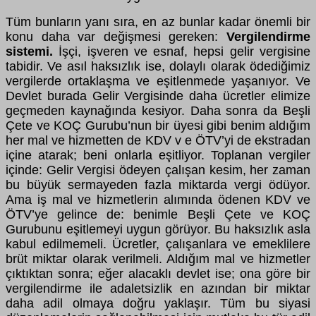
Tüm bunların yanı sıra, en az bunlar kadar önemli bir
konu daha var değişmesi gereken:
Vergilendirme
sistemi.
İşçi, işveren ve esnaf, hepsi gelir vergisine
tabidir. Ve asıl haksızlık ise, dolaylı olarak ödediğimiz
vergilerde ortaklaşma ve eşitlenmede yaşanıyor. Ve
Devlet burada Gelir Vergisinde daha ücretler elimize
geçmeden kaynağında kesiyor. Daha sonra da Beşli
Çete ve KOÇ Gurubu’nun bir üyesi gibi benim aldığım
her mal ve hizmetten de KDV v e ÖTV’yi de ekstradan
içine atarak; beni onlarla eşitliyor. Toplanan vergiler
içinde: Gelir Vergisi ödeyen çalışan kesim, her zaman
bu büyük sermayeden fazla miktarda vergi ödüyor.
Ama iş mal ve hizmetlerin alımında ödenen KDV ve
ÖTV’ye gelince de: benimle Beşli Çete ve KOÇ
Gurubunu eşitlemeyi uygun görüyor. Bu haksızlık asla
kabul edilmemeli. Ücretler, çalışanlara ve emeklilere
brüt miktar olarak verilmeli. Aldığım mal ve hizmetler
çıktıktan sonra; eğer alacaklı devlet ise; ona göre bir
vergilendirme ile adaletsizlik en azından bir miktar
daha adil olmaya doğru yaklaşır. Tüm bu siyasi