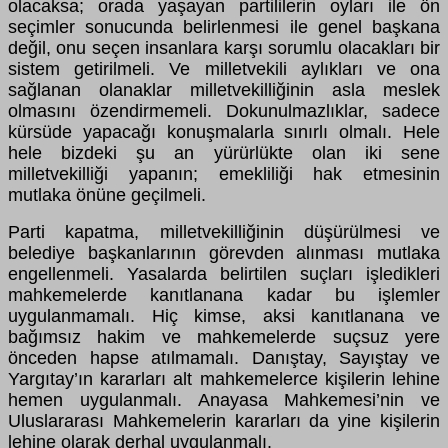
olacaksa; orada yaşayan partililerin oyları ile ön
seçimler sonucunda belirlenmesi ile genel başkana
değil, onu seçen insanlara karşı sorumlu olacakları bir
sistem getirilmeli. Ve milletvekili aylıkları ve ona
sağlanan olanaklar milletvekilliğinin asla meslek
olmasını özendirmemeli. Dokunulmazlıklar, sadece
kürsüde yapacağı konuşmalarla sınırlı olmalı. Hele
hele bizdeki şu an yürürlükte olan iki sene
milletvekilliği yapanın; emekliliği hak etmesinin
mutlaka önüne geçilmeli.
Parti kapatma, milletvekilliğinin düşürülmesi ve
belediye başkanlarının görevden alınması mutlaka
engellenmeli. Yasalarda belirtilen suçları işledikleri
mahkemelerde kanıtlanana kadar bu işlemler
uygulanmamalı. Hiç kimse, aksi kanıtlanana ve
bağımsız hakim ve mahkemelerde suçsuz yere
önceden hapse atılmamalı. Danıştay, Sayıştay ve
Yargıtay’ın kararları alt mahkemelerce kişilerin lehine
hemen uygulanmalı. Anayasa Mahkemesi’nin ve
Uluslararası Mahkemelerin kararları da yine kişilerin
lehine olarak derhal uygulanmalı.