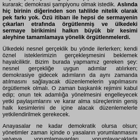
kurarak; demokrasi şampiyonu olmak istedik.
Aslında
hiç birinin diğerinden son tahlilde nitelik olarak
pek farkı yok. Özü itibarı ile hepsi de sermayenin
çıkarları etrafında örgütlenmiş ve ülkedeki
sermaye birikimini halkın büyük bir kesimi
aleyhine tamamlamaya yönelik örgütlenmelerdi.
Ülkedeki nesnel gerçeklik bu yönde ilerlerken; kendi
öznel isteklerimizin gerçekleşmesini beklemek
hayalciliktir. Bizim burada yapmamız gereken şey:
nesnel gerçekliğe uygun adımlar atılırken;
demokrasiye gidecek adımların da aynı zamanda
atılmasını sağlayacak düzenlemelerin yapılmasını
örgütlemek olmalı. O zaman başkanlık rejimini kabul
edip; onun tek adamlığa yönelmesini engelleyecek
yetki paylaşımlarını ve karar alma süreçlerinin geniş
halk kesimlerini de içine alacak düzenlemelerle
yetkilendirilmek gerekecek.
Anayasalar ne kadar demokratik olursa olsun;
yönetimler zaman içinde o yasaların yorumlanmasını
ve/veya yorumlamayanları, yorumlayacaklarla