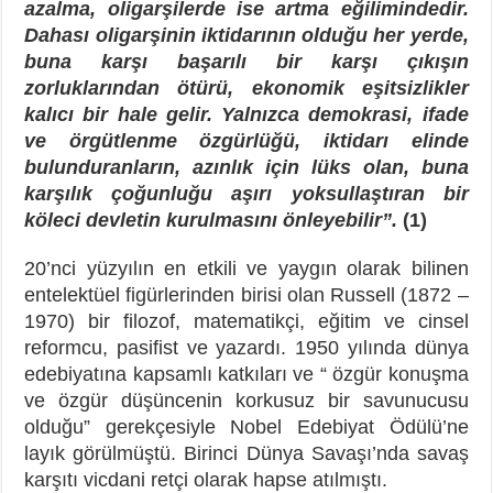
azalma, oligarşilerde ise artma eğilimindedir.
Dahası oligarşinin iktidarının olduğu her yerde,
buna karşı başarılı bir karşı çıkışın
zorluklarından ötürü, ekonomik eşitsizlikler
kalıcı bir hale gelir. Yalnızca demokrasi, ifade
ve örgütlenme özgürlüğü, iktidarı elinde
bulunduranların, azınlık için lüks olan, buna
karşılık çoğunluğu aşırı yoksullaştıran bir
köleci devletin kurulmasını önleyebilir”.
(1)
20’nci yüzyılın en etkili ve yaygın olarak bilinen
entelektüel figürlerinden birisi olan Russell (1872 –
1970) bir filozof, matematikçi, eğitim ve cinsel
reformcu, pasifist ve yazardı. 1950 yılında dünya
edebiyatına kapsamlı katkıları ve “ özgür konuşma
ve özgür düşüncenin korkusuz bir savunucusu
olduğu” gerekçesiyle Nobel Edebiyat Ödülü’ne
layık görülmüştü. Birinci Dünya Savaşı’nda savaş
karşıtı vicdani retçi olarak hapse atılmıştı.