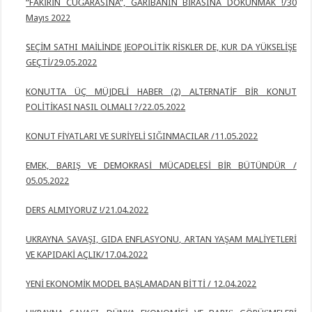
“FAKİRİN CUĞARASINA”, GARİBANIN BİRASINA DOKUNMAK !/30
Mayıs 2022
S
EÇİM SATHI MAİLİNDE JEOPOLİTİK RİSKLER DE, KUR DA YÜKSELİŞE
GEÇTİ/29.05.2022
KONUTTA ÜÇ MÜJDELİ HABER (2) ALTERNATİF BİR KONUT
POLİTİKASI NASIL OLMALI ?/22.05.2022
KONUT FİYATLARI VE SURİYELİ SIĞINMACILAR /11.05.2022
EMEK, BARIŞ VE DEMOKRASİ MÜCADELESİ BİR BÜTÜNDÜR /
05.05.2022
DERS ALMIYORUZ !/21.04.2022
UKRAYNA SAVAŞI, GIDA ENFLASYONU, ARTAN YAŞAM MALİYETLERİ
VE
KAPIDAKİ AÇLIK/17.04.2022
YENİ EKONOMİK MODEL BAŞLAMADAN BİTTİ / 12.04.2022