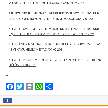
VERGİSİNİN FELSEFİ VE POLİTİK ARKA PLANI/03.02.2021
SERVETİ NEDEN VE NASIL VERGİLENDİRMELİYİZ? (4. BÖLÜM) –
MADALYONUN
İKİ
YÜZÜ: ZENGİNLİK VE YOKSULLUK/17.01.2021
SERVETİ NASIL VE NEDEN VERGİLENDİRMELİYİZ ? (3.BÖLÜM) –
EŞİTSİZLİKLER
ARTIYOR VE
MÜDAHALE GEREKİYOR/03.02.2021
SERVETİ NEDEN VE NASIL VERGİLENDİRMELİYİZ? (2.BÖLÜM): COVİD
19 VE
KAMU
GELİRİ İHTİYACI/01.02.2021
SERVETİ NASIL VE NEDEN VERGİLENDİRMELİYİZ ? BİRİNCİ
BÖLÜM/03.01.2021
F
T
Pr
W
P
ac
wi
in
h
a
e
tt
t
at
yl