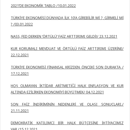
2021’DE EKONOMİK TABLO /10.01.2022
TÜRKİYE EKONOMİSİ DÜNYADA İLK 10’A GİREBİLİR Mİ ?, GİRMELİ Mİ
? /03.01.2022
NASS, FED DERKEN ‘ÖRTÜLÜ’ FAİZ ARTTIRIMI GELDİ!/ 23.12.2021
KUR KORUMALI MEVDUAT VE ÖRTÜLÜ FAİZ ARTTIRIMI ÜZERİNE/
22.12.2021
TÜRKİYE EKONOMİSİ FİNANSAL KRİZDEN ÖNCEKİ SON DURAKTA /
17.12.2021
HOŞ OLMAYAN İKTİDAR ARİTMETİĞİ HALK ENFLASYON VE KUR
ALTINDA
EZİLİRKEN
EKONOMİYİ BÜYÜTMEK/ 04.12.2021
SON FAİZ İNDİRİMİNİN NEDENLERİ VE OLASI SONUÇLARI./
21.11.2021
DEMOKRATİK KATILIMCI BİR HALK BÜTÇESİNE İHTİYACIMIZ
VAR./15.12.2021