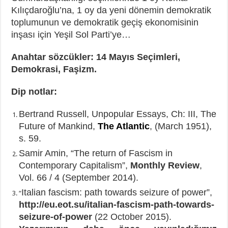
Kılıçdaroğlu’na, 1 oy da yeni dönemin demokratik
toplumunun ve demokratik geçiş ekonomisinin
inşası için Yeşil Sol Parti’ye…
Anahtar sözcükler: 14 Mayıs Seçimleri,
Demokrasi, Faşizm.
Dip notlar:
Bertrand Russell, Unpopular Essays, Ch: III, The
Future of Mankind,
The Atlantic
, (March 1951),
s. 59.
Samir Amin, “The return of Fascism in
Contemporary Capitalism”,
Monthly Review
,
Vol. 66 / 4 (September 2014).
Italian fascism: path towards seizure of power”,
“
http://eu.eot.su/italian-fascism-path-towards-
seizure-of-power
(22 October 2015).