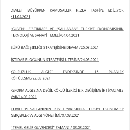
DEVLET BÜYÜRKEN KAMUSALLIK HIZLA TASFİYE EDİLİYOR
/11.04.2021
“GÜVEN”, “İSTİKRAR” VE “ŞAHLANAN” TÜRKİYE EKONOMİSİNİN
TEKNOLOJİ VE SANAYİ TEMELİ/04.04.2021
SÜRÜ BAĞIŞIKLIĞI STRATEJİSİNE DEVAM /25.03.2021
İKTİDAR BLOĞUNUN STRATEJİSİ ÜZERİNE/24.03.2021
YOLSUZLUK ALGISI ENDEKSİNDE 15 PUANLIK
KÖTÜLEŞME/22.03.2021
REFORM ALGISINA DEĞİL KÖKLÜ İLERİCİ BİR DEĞİŞİME İHTİYACIMIZ
VAR/14.03.2021
COVİD 19 SALGINININ İKİNCİ YARISINDA TÜRKİYE EKONOMİSİ:
GERÇEKLER VE ALGI YÖNETİMİ/07.03.2021
“TEMEL GELİR GÜVENCESİ” ZAMANI / 03.03.2021