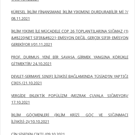
KÜRESEL İKLİM FİNANSMANI İKLİM YIKIMINI DURDURABİLİR Mİ ?/
08.11.2021
İKLİM YIKIMI İLE MÜCADELE COP 26 TOPLANTILARINA SIĞMAZ (1)
&#8220;NET SIFIR&#8221; EMİSYON
DEĞİL, GERÇEK SIFIR; EMİSYON
GEREKİYOR !/01.11.2021
PROF. DURMUŞ YENİ BİR SAVAŞA GİRMEK YANGINA KÖRÜKLE
GİTMEKTİR/ 24.10.2021
DEVLET-SERMAYE SINIFI İLİŞKİSİ BAĞLAMINDA TÜSİAD’IN YAPTIĞI
ÇIKIŞ /
21.10.2021
VERGİDE EKLEKTİK POPÜLİZM (MIZRAK ÇUVALA SIĞMIYOR)/
17.10.2021
İKLİM GÖÇMENLERİ (İKLİM KRİZİ, GÖÇ VE SIĞINMACI
İLİŞKİSİ-2)/10.10.2021
CİN ŞİŞEDEN ÇIKTI /09.10.2021