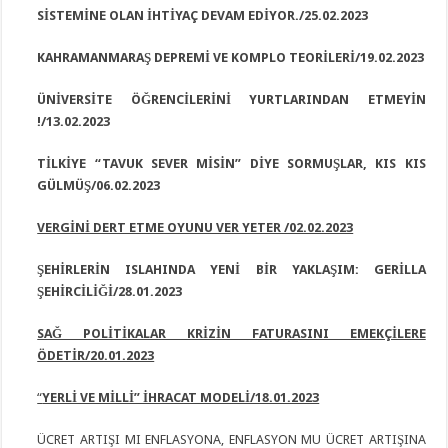
SİSTEMİNE OLAN İHTİYAÇ DEVAM EDİYOR./25.02.2023
KAHRAMANMARAŞ DEPREMİ VE KOMPLO TEORİLERİ/19.02.2023
ÜNİVERSİTE ÖĞRENCİLERİNİ YURTLARINDAN ETMEYİN
!/13.02.2023
TİLKİYE “TAVUK SEVER MİSİN” DİYE SORMUŞLAR, KIS KIS
GÜLMÜŞ/06.02.2023
VERGİNİ DERT ETME OYUNU VER YETER /02.02.2023
ŞEHİRLERİN ISLAHINDA YENİ BİR YAKLAŞIM: GERİLLA
ŞEHİRCİLİĞİ/28.01.2023
SAĞ POLİTİKALAR KRİZİN FATURASINI EMEKÇİLERE
ÖDETİR/20.01.2023
“
YERLİ VE MİLLİ” İHRACAT MODELİ/18.01.2023
ÜCRET ARTIŞI MI ENFLASYONA, ENFLASYON MU ÜCRET ARTIŞINA