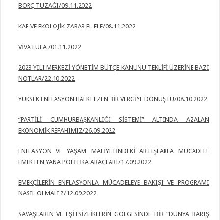
BORÇ TUZAĞI/09.11.2022
KAR VE EKOLOJİK ZARAR EL ELE/08.11.2022
VİVA LULA /01.11.2022
2023 YILI MERKEZİ YÖNETİM BÜTÇE KANUNU TEKLİFİ ÜZERİNE BAZI
NOTLAR/22.10.2022
YÜKSEK ENFLASYON HALKI EZEN BİR VERGİYE DÖNÜŞTÜ/08.10.2022
“PARTİLİ CUMHURBAŞKANLIĞI SİSTEMİ” ALTINDA AZALAN
EKONOMİK REFAHIMIZ/26.09.2022
ENFLASYON VE YAŞAM MALİYETİNDEKİ ARTIŞLARLA MÜCADELE
EMEKTEN
YANA POLİTİKA ARAÇLARI/17.09.2022
EMEKÇİLERİN ENFLASYONLA MÜCADELEYE BAKIŞI VE PROGRAMI
NASIL OLMALI
?/12.09.2022
SAVAŞLARIN VE EŞİTSİZLİKLERİN GÖLGESİNDE BİR “DÜNYA BARIŞ