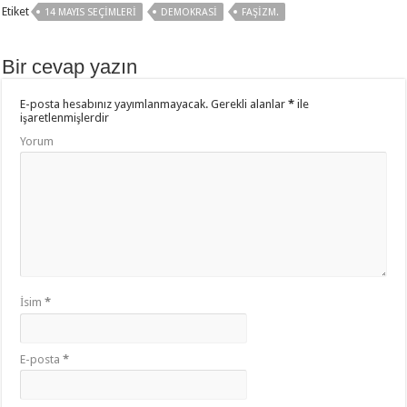
b
er
sA
aş
Etiket
14 MAYIS SEÇIMLERI
DEMOKRASI
FAŞIZM.
o
p
o
p
Bir cevap yazın
k
E-posta hesabınız yayımlanmayacak.
Gerekli alanlar
*
ile
işaretlenmişlerdir
Yorum
İsim
*
E-posta
*