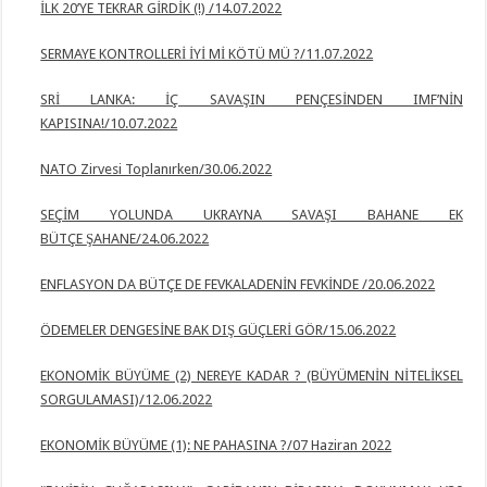
İLK 20’YE TEKRAR GİRDİK (!) /14.07.2022
SERMAYE KONTROLLERİ İYİ Mİ KÖTÜ MÜ ?/11.07.2022
SRİ LANKA: İÇ SAVAŞIN PENÇESİNDEN IMF’NİN
KAPISINA!/10.07.2022
NATO Zirvesi Toplanırken/30.06.2022
SEÇİM YOLUNDA UKRAYNA SAVAŞI BAHANE EK
BÜTÇE
ŞAHANE/24.06.2022
ENFLASYON DA BÜTÇE DE FEVKALADENİN FEVKİNDE /20.06.2022
ÖDEMELER DENGESİNE BAK DIŞ GÜÇLERİ GÖR/15.06.2022
EKONOMİK BÜYÜME (2) NEREYE KADAR ? (BÜYÜMENİN NİTELİKSEL
SORGULAMASI)/12.06.2022
EKONOMİK BÜYÜME (1): NE PAHASINA ?/07 Haziran 2022