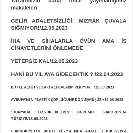
Yazarımızın daha önce yayınladığımız
makaleleri
GELİR ADALETSİZLİĞİ: MIZRAK ÇUVALA
SIĞMIYOR!/12.05.2023
İHA VE SİHALARLA ÖVÜN AMA İŞ
CİNAYETLERİNİ ÖNLEMEDE
YETERSİZ KAL/12.05.2023
HANİ BU YIL AYA GİDECEKTİK ? /22.04.2023
BÜTÇE AÇIĞI VE CARİ AÇIK ALARM VERİYOR ! /25.03.2023
AVRUPA’NIN PLASTİK ÇÖPLÜĞÜNE DÖNÜŞMÜŞÜZ!/19.03.2023
“
DÜNYADA ÖZGÜRLÜKLERİN DURUMU” RAPORUNDA
TÜRKİYE/13.03.2023
CUMHURİYETİN İKİNCİ YÜZYILINDA ADALETLİ BİR VERGİ