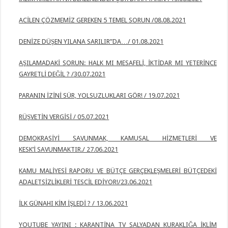
ACİLEN ÇÖZMEMİZ GEREKEN 5 TEMEL SORUN /08.08.2021
DENİZE DÜŞEN YILANA SARILIR”DA…/ 01.08.2021
AŞILAMADAKİ SORUN: HALK MI MESAFELİ, İKTİDAR MI YETERİNCE
GAYRETLİ DEĞİL ? /
30.07.2021
PARANIN İZİNİ SÜR, YOLSUZLUKLARI GÖR! / 19.07.2021
RÜŞVETİN VERGİSİ / 05.07.2021
DEMOKRASİYİ SAVUNMAK, KAMUSAL HİZMETLERİ VE
KESK’İ
SAVUNMAKTIR./ 27.06.2021
KAMU MALİYESİ RAPORU VE BÜTÇE GERÇEKLEŞMELERİ BÜTÇEDEKİ
ADALETSİZLİKLERİ TESCİL EDİYOR!/23.06.2021
İLK GÜNAHI KİM İŞLEDİ ? / 13.06.2021
YOUTUBE YAYINI : KARANTİNA TV SALYADAN KURAKLIĞA İKLİM