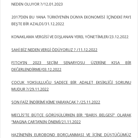
NEDEN OLUYOR ?/12.01.2023
2017’DEN BU YANA TÜRKİYE’NİN DÜNYA EKONOMİSİ İÇİNDEKİ PAYI
BEŞTE BİR AZALDI/31.12.2022
KONAKLAMA VERGİSİ VE DIŞLANAN YEREL YÖNETİMLER/23.12.2022
SAHİ BİZ NEDEN VERGİ ÖDÜYORUZ ? /11.12.2022
FITCH’IN 2023 SEÇİM SENARYOSU ÜZERİNE KISA BİR
DEĞERLENDİRME/03.12.2022
ÇOCUK YOKSULLUĞU SADECE BİR ADALET EKSİKLİĞİ SORUNU
MUDUR ?/29.11.2022
SON FAİZ İNDİRİMİ KİME YARAYACAK ? /25.11.2022
MECLİS’TE BÜTÇE GÖRÜŞÜLÜRKEN BİR “BARIŞ BELGESİ” OLARAK
“MAGNA CARTA’NIN ÖNEMİ/21.11.2022
HAZİNE’NİN EUROBOND BORÇLANMASI VE İÇİNE DÜŞTÜĞÜMÜZ