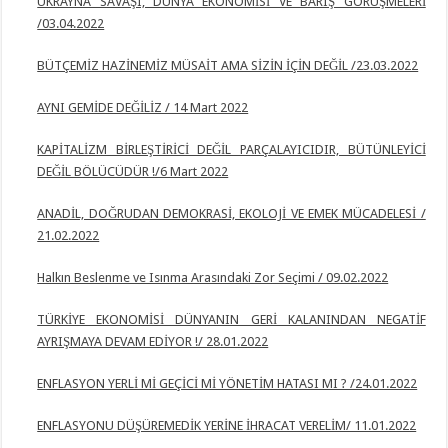
UKRAYNA SAVAŞI, DÜNYA EKONOMİSİ VE BARIŞ GÖRÜŞMELERİ
/03.04.2022
BÜTÇEMİZ HAZİNEMİZ MÜSAİT AMA SİZİN İÇİN DEĞİL /23.03.2022
AYNI GEMİDE DEĞİLİZ / 14 Mart 2022
KAPİTALİZM BİRLEŞTİRİCİ DEĞİL PARÇALAYICIDIR, BÜTÜNLEYİCİ
DEĞİL BÖLÜCÜDÜR !/6 Mart 2022
ANADİL, DOĞRUDAN DEMOKRASİ, EKOLOJİ VE EMEK MÜCADELESİ /
21.02.2022
Halkın Beslenme ve Isınma Arasındaki Zor Seçimi / 09.02.2022
TÜRKİYE EKONOMİSİ DÜNYANIN GERİ KALANINDAN NEGATİF
AYRIŞMAYA DEVAM EDİYOR !/ 28.01.2022
ENFLASYON YERLİ Mİ GEÇİCİ Mİ YÖNETİM HATASI MI ? /24.01.2022
ENFLASYONU DÜŞÜREMEDİK YERİNE İHRACAT VERELİM/ 11.01.2022