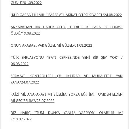
GÜNÜ”/01.09.2022
“KUR GARANTİLİ MİLLİ PARA” VE HAKİKAT ÖTESİ SİYASET/24.08.2022
ANKARA’DAN BİR HABER GELDİ, DEDİLER Kİ PARA POLİTİKASI
ÖLDÜ/19.08.2022
ONUN ARABASI VAR GÜZEL Mİ GÜZEL/01.08.2022
TÜİK ENFLASYONU “BATI CEPHESİNDE YENİ BİR ŞEY YOK” /
06.08.2022
SERMAYE KONTROLLERİ (3): İKTİDAR VE MUHALEFET YAN
YANA/24.07.2022
FAİZİ Mİ, ANAPARAYI MI SİLELİM, YOKSA EĞİTİMİ TÜMDEN ELDEN
Mİ
GEÇİRELİM?/23.07.2022
BİZ HARİÇ “TÜM DÜNYA YANLIŞ YAPIYOR” OLABİLİR Mİ
?/19.07.2022