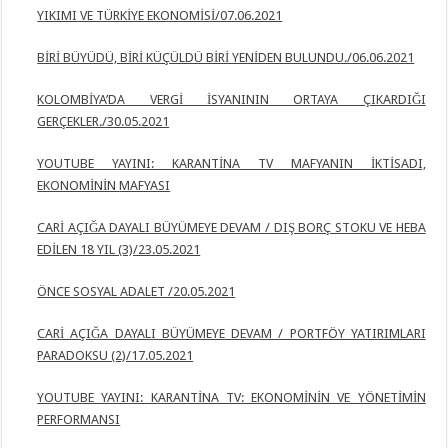
YIKIMI VE TÜRKİYE EKONOMİSİ/07.06.2021
BİRİ BÜYÜDÜ, BİRİ KÜÇÜLDÜ BİRİ YENİDEN BULUNDU./06.06.2021
KOLOMBİYA’DA VERGİ İSYANININ ORTAYA ÇIKARDIĞI
GERÇEKLER./30.05.2021
YOUTUBE YAYINI: KARANTİNA TV MAFYANIN İKTİSADI,
EKONOMİNİN
MAFYASI
CARİ AÇIĞA DAYALI BÜYÜMEYE DEVAM / DIŞ BORÇ STOKU VE HEBA
EDİLEN 18 YIL (3)/23.05.2021
ÖNCE SOSYAL ADALET /20.05.2021
CARİ AÇIĞA DAYALI BÜYÜMEYE DEVAM / PORTFÖY YATIRIMLARI
PARADOKSU (2)/17.05.2021
YOUTUBE YAYINI: KARANTİNA TV: EKONOMİNİN VE YÖNETİMİN
PERFORMANSI