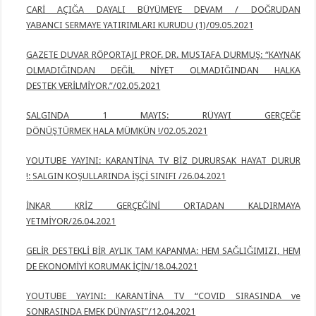
CARİ AÇIĞA DAYALI BÜYÜMEYE DEVAM / DOĞRUDAN
YABANCI
SERMAYE
YATIRIMLARI KURUDU (1)/09.05.2021
GAZETE DUVAR RÖPORTAJI PROF. DR. MUSTAFA DURMUŞ: “KAYNAK
OLMADIĞINDAN DEĞİL NİYET OLMADIĞINDAN HALKA
DESTEK
VERİLMİYOR.”/02.05.2021
SALGINDA 1 MAYIS: RÜYAYI GERÇEĞE
DÖNÜŞTÜRMEK
HALA
MÜMKÜN !/02.05.2021
YOUTUBE YAYINI: KARANTİNA TV BİZ DURURSAK HAYAT DURUR
!:
SALGIN
KOŞULLARINDA İŞÇİ SINIFI /26.04.2021
İNKAR KRİZ GERÇEĞİNİ ORTADAN KALDIRMAYA
YETMİYOR/26.04.2021
GELİR DESTEKLİ BİR AYLIK TAM KAPANMA: HEM SAĞLIĞIMIZI, HEM
DE EKONOMİYİ KORUMAK İÇİN/18.04.2021
YOUTUBE YAYINI: KARANTİNA TV “COVID SIRASINDA ve
SONRASINDA EMEK DÜNYASI”/12.04.2021