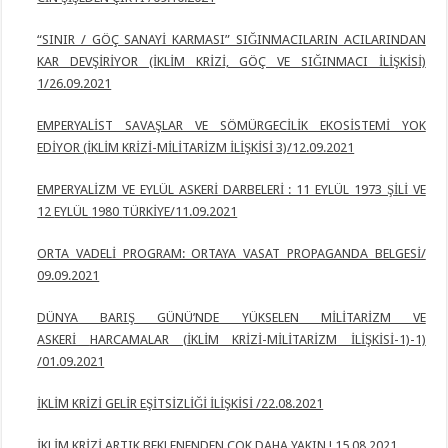
“SINIR / GÖÇ SANAYİ KARMASI” SIĞINMACILARIN ACILARINDAN
KAR
DEVŞİRİYOR (İKLİM KRİZİ, GÖÇ VE SIĞINMACI İLİŞKİSİ)
1/26.09.2021
EMPERYALİST SAVAŞLAR VE SÖMÜRGECİLİK EKOSİSTEMİ YOK
EDİYOR (İKLİM KRİZİ-MİLİTARİZM İLİŞKİSİ 3)/12.09.2021
EMPERYALİZM VE EYLÜL ASKERİ DARBELERİ : 11 EYLÜL 1973 ŞİLİ VE
12
EYLÜL
1980
TÜRKİYE/11.09.2021
ORTA VADELİ PROGRAM: ORTAYA VASAT PROPAGANDA BELGESİ/
09.09.2021
DÜNYA BARIŞ GÜNÜ’NDE YÜKSELEN MİLİTARİZM VE
ASKERİ
HARCAMALAR (İKLİM KRİZİ-MİLİTARİZM İLİŞKİSİ-1)-1)
/01.09.2021
İKLİM KRİZİ GELİR EŞİTSİZLİĞİ İLİŞKİSİ /22.08.2021
İKLİM KRİZİ ARTIK BEKLENENDEN ÇOK DAHA YAKIN ! 15.08.2021