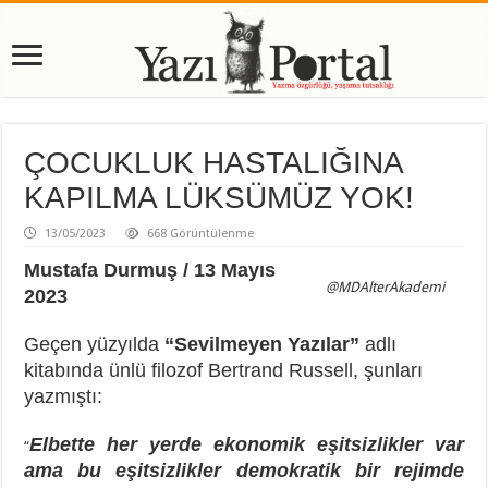
ÇOCUKLUK HASTALIĞINA
KAPILMA LÜKSÜMÜZ YOK!
13/05/2023
668 Görüntülenme
Mustafa Durmuş / 13 Mayıs
@MDAlterAkademi
2023
Geçen yüzyılda
“Sevilmeyen Yazılar”
adlı
kitabında ünlü filozof Bertrand Russell, şunları
yazmıştı:
Elbette her yerde ekonomik eşitsizlikler var
“
ama bu eşitsizlikler demokratik bir rejimde