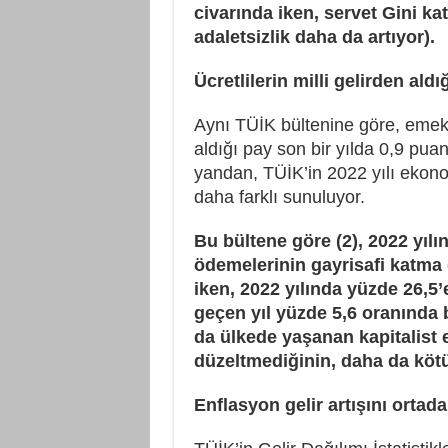
civarında iken, servet Gini ka
adaletsizlik daha da artıyor).
Ücretlilerin milli gelirden aldı
Aynı TÜİK bültenine göre, emekçil
aldığı pay son bir yılda 0,9 pua
yandan, TÜİK’in 2022 yılı ekon
daha farklı sunuluyor.
Bu bültene göre (2), 2022 yıl
ödemelerinin gayrisafi katma 
iken, 2022 yılında yüzde 26,5’e
geçen yıl yüzde 5,6 oranında
da ülkede yaşanan kapitalist
düzeltmediğinin, daha da kötül
Enflasyon gelir artışını ortada