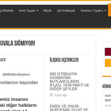
ap/Makale
Kent-Yaşam
Müzik
Şiir/edebiyat
Sinema /Tiyatro
ÇUVALA SIĞMIYOR!
023
İlişkili içerikler
BİR İSTİBDATIN
@MDAlterAkademi
GÜNBATIMI:
BUTLANCILARIN
runlarının başından
İFLASI, YENİ PARTİ VE
GÜND
DİĞER ŞEYLER
5 gün ago
HAFI
kemiz insanını
EMP
ki diğer halkların
EMEK VE ONUR:
28
NURSEMİN YILDIZ VE