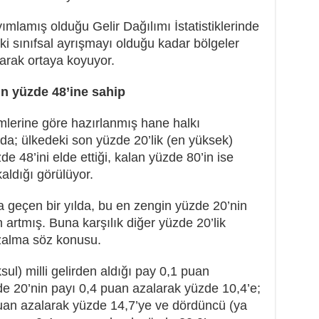
ımlamış olduğu Gelir Dağılımı İstatistiklerinde
eki sınıfsal ayrışmayı olduğu kadar bölgeler
olarak ortaya koyuyor.
in yüzde 48’ine sahip
imlerine göre hazırlanmış hane halkı
ında; ülkedeki son yüzde 20’lik (en yüksek)
de 48’ini elde ettiği, kalan yüzde 80’in ise
aldığı görülüyor.
a geçen bir yılda, bu en zengin yüzde 20’nin
n artmış. Buna karşılık diğer yüzde 20’lik
azalma söz konusu.
sul) milli gelirden aldığı pay 0,1 puan
de 20’nin payı 0,4 puan azalarak yüzde 10,4’e;
uan azalarak yüzde 14,7’ye ve dördüncü (ya