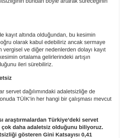
şitsizliğinin bundan böyle artarak süreceğinin
e kayıt altında olduğundan, bu kesimin
 doğru olarak kabul edebiliriz ancak sermaye
ın vergisel ve diğer nedenlerden dolayı kayıt
esimin ortalama gelirlerindeki artışın
ğunu ileri sürebiliriz.
etsiz
r servet dağılımındaki adaletsizliğe de
konuda TÜİK’in her hangi bir çalışması mevcut
sı araştırmalardan Türkiye’deki servet
n çok daha adaletsiz olduğunu biliyoruz.
tsizliği gösteren Gini Katsayısı 0,41