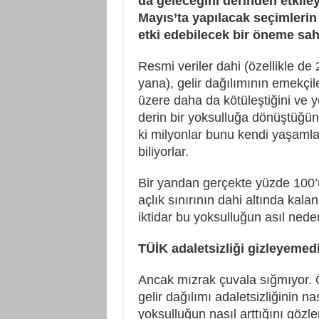
da geleceğini derinden etkile
Mayıs’ta yapılacak seçimlerin
etki edebilecek bir öneme sah
Resmi veriler dahi (özellikle de
yana), gelir dağılımının emekçil
üzere daha da kötüleştiğini ve y
derin bir yoksulluğa dönüştüğün
ki milyonlar bunu kendi yaşamla
biliyorlar.
Bir yandan gerçekte yüzde 100’
açlık sınırının dahi altında kal
iktidar bu yoksulluğun asıl neden
TÜİK adaletsizliği gizleyemed
Ancak mızrak çuvala sığmıyor. Ö
gelir dağılımı adaletsizliğinin 
yoksulluğun nasıl arttığını gözle