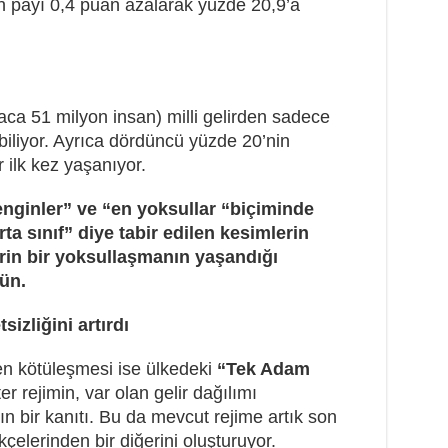
in payı 0,4 puan azalarak yüzde 20,9’a
ca 51 milyon insan) milli gelirden sadece
biliyor. Ayrıca dördüncü yüzde 20’nin
 ilk kez yaşanıyor.
zenginler” ve “en yoksullar “biçiminde
ta sınıf” diye tabir edilen kesimlerin
erin bir yoksullaşmanın yaşandığı
ün.
izliğini artırdı
ren kötüleşmesi ise ülkedeki
“Tek Adam
er rejimin, var olan gelir dağılımı
nın bir kanıtı. Bu da mevcut rejime artık son
kçelerinden bir diğerini oluşturuyor.