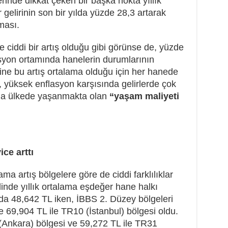
lerinde dikkat çeken bir başka nokta yıllık
r gelirinin son bir yılda yüzde 28,3 artarak
ması.
 ciddi bir artış olduğu gibi görünse de, yüzde
lasyon ortamında hanelerin durumlarının
sine bu artış ortalama olduğu için her hanede
, yüksek enflasyon karşısında gelirlerde çok
u da ülkede yaşanmakta olan
“yaşam maliyeti
ice arttı
ama artış bölgelere göre de ciddi farklılıklar
linde yıllık ortalama eşdeğer hane halkı
ılında 48,642 TL iken, İBBS 2. Düzey bölgeleri
e 69,904 TL ile TR10 (İstanbul) bölgesi oldu.
(Ankara) bölgesi ve 59,272 TL ile TR31