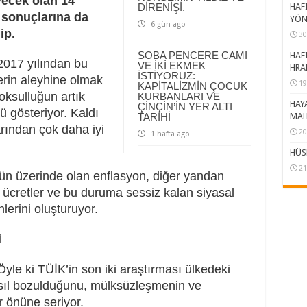
yecek olan 14
DİRENİŞİ.
HAFI
 sonuçlarına da
YÖN
6 gün ago
ip.
30
SOBA PENCERE CAMI
HAFI
 2017 yılından bu
VE İKİ EKMEK
HRA
İSTİYORUZ:
erin aleyhine olmak
19
KAPİTALİZMİN ÇOCUK
oksulluğun artık
KURBANLARI VE
HAY
ÇİNÇİN’İN YER ALTI
ü gösteriyor. Kaldı
TARİHİ
MAH
rından çok daha iyi
20
1 hafta ago
HÜS
21
ün üzerinde olan enflasyon, diğer yandan
an ücretler ve bu duruma sessiz kalan siyasal
lerini oluşturuyor.
i
yle ki TÜİK’in son iki araştırması ülkedeki
nasıl bozulduğunu, mülksüzleşmenin ve
r önüne seriyor.