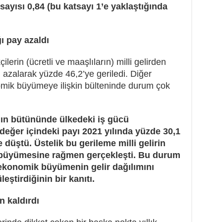
tsayısı 0,84 (bu katsayı 1’e yaklaştığında
ğı pay azaldı
erin (ücretli ve maaşlıların) milli gelirden
n azalarak yüzde 46,2’ye geriledi. Diğer
omik büyümeye ilişkin bülteninde durum çok
ının bütününde ülkedeki iş gücü
değer içindeki payı 2021 yılında yüzde 30,1
 düştü. Üstelik bu gerileme milli gelirin
 büyümesine rağmen gerçekleşti. Bu durum
 ekonomik büyümenin gelir dağılımını
eştirdiğinin bir kanıtı.
n kaldırdı