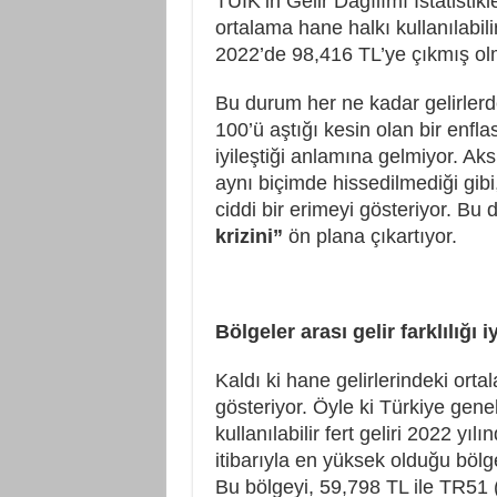
TÜİK’in Gelir Dağılımı İstatistik
ortalama hane halkı kullanılabili
2022’de 98,416 TL’ye çıkmış ol
Bu durum her ne kadar gelirlerde
100’ü aştığı kesin olan bir enf
iyileştiği anlamına gelmiyor. Ak
aynı biçimde hissedilmediği gibi
ciddi bir erimeyi gösteriyor. B
krizini”
ön plana çıkartıyor.
Bölgeler arası gelir farklılığı iy
Kaldı ki hane gelirlerindeki ortal
gösteriyor. Öyle ki Türkiye gene
kullanılabilir fert geliri 2022 y
itibarıyla en yüksek olduğu bölg
Bu bölgeyi, 59,798 TL ile TR51 