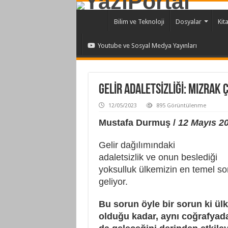
Bilim ve Teknoloji
Dosyalar
Kit
Youtube ve Sosyal Medya Yayınları
GELİR ADALETSİZLİĞİ: MIZRAK 
12/05/2023
895 Görüntülenme
Mustafa Durmuş /
12 Mayıs 2
Gelir dağılımındaki
adaletsizlik ve onun beslediği
yoksulluk ülkemizin en temel so
geliyor.
Bu sorun öyle bir sorun ki ül
olduğu kadar, aynı coğrafyada