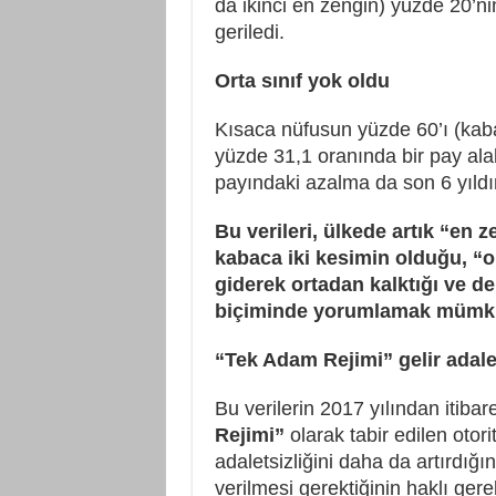
da ikinci en zengin) yüzde 20’n
geriledi.
Orta sınıf yok oldu
Kısaca nüfusun yüzde 60’ı (kaba
yüzde 31,1 oranında bir pay ala
payındaki azalma da son 6 yıldır
Bu verileri, ülkede artık “en 
kabaca iki kesimin olduğu, “or
giderek ortadan kalktığı ve d
biçiminde yorumlamak mümk
“Tek Adam Rejimi” gelir adalets
Bu verilerin 2017 yılından itiba
Rejimi”
olarak tabir edilen otorit
adaletsizliğini daha da artırdığı
verilmesi gerektiğinin haklı gere