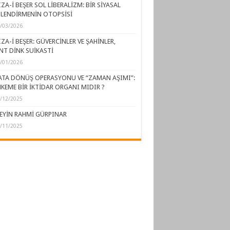
ZA-İ BEŞER SOL LİBERALİZM: BİR SİYASAL
LENDİRMENİN OTOPSİSİ
/03/2026
ZA-İ BEŞER: GÜVERCİNLER VE ŞAHİNLER,
NT DİNK SUİKASTİ
/01/2026
ATA DÖNÜŞ OPERASYONU VE “ZAMAN AŞIMI”:
KEME BİR İKTİDAR ORGANI MIDIR ?
/12/2025
EYİN RAHMİ GÜRPINAR
/11/2025