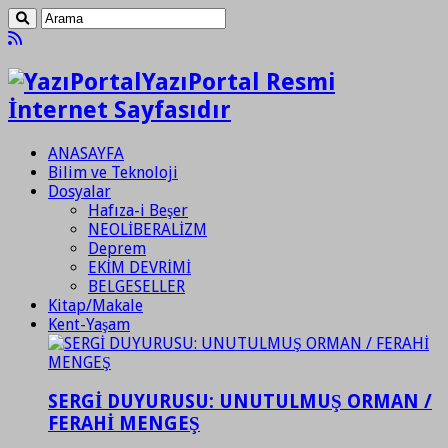
YazıPortal Resmi
İnternet Sayfasıdır
ANASAYFA
Bilim ve Teknoloji
Dosyalar
Hafıza-i Beşer
NEOLİBERALİZM
Deprem
EKİM DEVRİMİ
BELGESELLER
Kitap/Makale
Kent-Yaşam
SERGİ DUYURUSU: UNUTULMUŞ ORMAN /
FERAHİ MENGEŞ