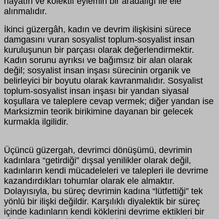
hayatın ve kolektif eylemin bir aradalığı ile ele
alınmalıdır.
İkinci güzergâh, kadın ve devrim ilişkisini sürece
damgasını vuran sosyalist toplum-sosyalist insan
kuruluşunun bir parçası olarak değerlendirmektir.
Kadın sorunu ayrıksı ve bağımsız bir alan olarak
değil; sosyalist insan inşası sürecinin organik ve
belirleyici bir boyutu olarak kavranmalıdır. Sosyalist
toplum-sosyalist insan inşası bir yandan siyasal
koşullara ve taleplere cevap vermek; diğer yandan ise
Marksizmin teorik birikimine dayanan bir gelecek
kurmakla ilgilidir.
Üçüncü güzergah, devrimci dönüşümü, devrimin
kadınlara “getirdiği” dışsal yenilikler olarak değil,
kadınların kendi mücadeleleri ve talepleri ile devrime
kazandırdıkları tohumlar olarak ele almaktır.
Dolayısıyla, bu süreç devrimin kadına “lütfettiği” tek
yönlü bir ilişki değildir. Karşılıklı diyalektik bir süreç
içinde kadınların kendi köklerini devrime ektikleri bir