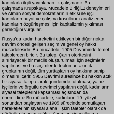
kadınlarla ilgili yayınlanan ilk çalışmadır. Bu
çalışmada Krupskaya, Mücadele Birliği
deneyimleri
12
ve Alman sosyal demokratlarının etkisi ile işçi
kadınların hayat ve çalışma koşullarını analiz eder,
kadınların özgürleşmesi için kapitalizmin yıkılması
gerektiğini vurgular.
Rusya’da kadın hareketini etkileyen bir diğer nokta,
devrim öncesi gelişen seçim ve genel oy hakkı
mücadelesidir. Bu mücadele, 1905 Devriminde temel
taleplerden biridir. Bu talep, Çarın otoritesini
sınırlayacak bir meclis oluşturulması için seçimlerin
yapılması ve bu seçimlerde toplumun azınlık
gruplarının değil, tüm yurttaşların oy hakkına sahip
olmasını içerir. 1905 Devrimi süresince bu hakkın açık
bir siyasal talep olarak gündemde tutulması, yalnız
işçilerin ve örgütlü devrimci yapıların değil, kadınların
siyasal taleplerini kapsaması açısından da
önemlidir.
Bu mücadele, kadınların 19. yüzyıl
13
sonundan başlayan ve 1905 sürecinde somutlaşan
hareketlerinin siyasal alana ilişkin talepler olarak da
görünür olmasını sağlar. Kadınlar, siyasallaşma