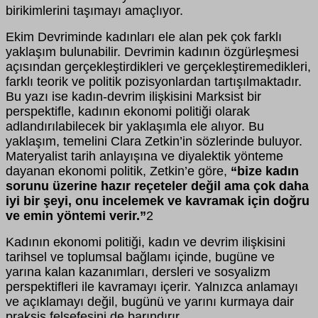
birikimlerini taşımayı amaçlıyor.
Ekim Devriminde kadınları ele alan pek çok farklı
yaklaşım bulunabilir. Devrimin kadının özgürleşmesi
açısından gerçekleştirdikleri ve gerçekleştiremedikleri,
farklı teorik ve politik pozisyonlardan tartışılmaktadır.
Bu yazı ise kadın-devrim ilişkisini Marksist bir
perspektifle, kadının ekonomi politiği olarak
adlandırılabilecek bir yaklaşımla ele alıyor. Bu
yaklaşım, temelini Clara Zetkin’in sözlerinde buluyor.
Materyalist tarih anlayışına ve diyalektik yönteme
dayanan ekonomi politik, Zetkin’e göre,
“bize kadın
sorunu üzerine hazır reçeteler değil ama çok daha
iyi bir şeyi, onu incelemek ve kavramak için doğru
ve emin yöntemi verir.”
2
Kadının ekonomi politiği, kadın ve devrim ilişkisini
tarihsel ve toplumsal bağlamı içinde, bugüne ve
yarına kalan kazanımları, dersleri ve sosyalizm
perspektifleri ile kavramayı içerir. Yalnızca anlamayı
ve açıklamayı değil, bugünü ve yarını kurmaya dair
praksis felsefesini de barındırır.