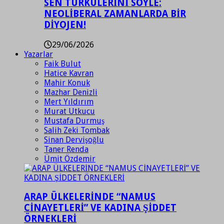
SEN TÜRKÜLERİNİ SÖYLE:
NEOLİBERAL ZAMANLARDA BİR
DİYOJEN!
29/06/2026
Yazarlar
Faik Bulut
Hatice Kavran
Mahir Konuk
Mazhar Denizli
Mert Yıldırım
Murat Utkucu
Mustafa Durmuş
Salih Zeki Tombak
Sinan Dervişoğlu
Taner Renda
Ümit Özdemir
ARAP ÜLKELERİNDE “NAMUS
CİNAYETLERİ” VE KADINA ŞİDDET
ÖRNEKLERİ