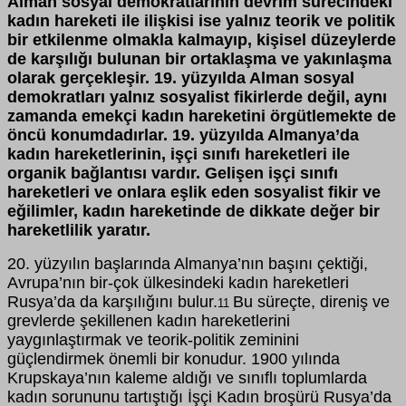
Alman sosyal demokratlarının devrim sürecindeki
kadın hareketi ile ilişkisi ise yalnız teorik ve politik
bir etkilenme olmakla kalmayıp, kişisel düzeylerde
de karşılığı bulunan bir ortaklaşma ve yakınlaşma
olarak gerçekleşir. 19. yüzyılda Alman sosyal
demokratları yalnız sosyalist fikirlerde değil, aynı
zamanda emekçi kadın hareketini örgütlemekte de
öncü konumdadırlar. 19. yüzyılda Almanya’da
kadın hareketlerinin, işçi sınıfı hareketleri ile
organik bağlantısı vardır. Gelişen işçi sınıfı
hareketleri ve onlara eşlik eden sosyalist fikir ve
eğilimler, kadın hareketinde de dikkate değer bir
hareketlilik yaratır.
20. yüzyılın başlarında Almanya’nın başını çektiği,
Avrupa’nın bir-çok ülkesindeki kadın hareketleri
Rusya’da da karşılığını bulur.
Bu süreçte, direniş ve
11
grevlerde şekillenen kadın hareketlerini
yaygınlaştırmak ve teorik-politik zeminini
güçlendirmek önemli bir konudur. 1900 yılında
Krupskaya’nın kaleme aldığı ve sınıflı toplumlarda
kadın sorununu tartıştığı İşçi Kadın broşürü Rusya’da