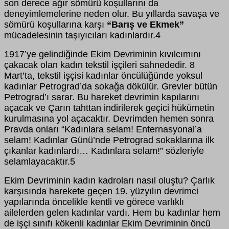
son derece ağır sömürü koşullarını da
deneyimlemelerine neden olur. Bu yıllarda savaşa ve
sömürü koşullarına karşı
“Barış ve Ekmek”
mücadelesinin taşıyıcıları kadınlardır.4
1917’ye gelindiğinde Ekim Devriminin kıvılcımını
çakacak olan kadın tekstil işçileri sahnededir. 8
Mart’ta, tekstil işçisi kadınlar öncülüğünde yoksul
kadınlar Petrograd’da sokağa dökülür. Grevler bütün
Petrograd’ı sarar. Bu hareket devrimin kapılarını
açacak ve Çarın tahttan indirilerek geçici hükümetin
kurulmasına yol açacaktır. Devrimden hemen sonra
Pravda onları “Kadınlara selam! Enternasyonal’a
selam! Kadınlar Günü’nde Petrograd sokaklarına ilk
çıkanlar kadınlardı… Kadınlara selam!” sözleriyle
selamlayacaktır.5
Ekim Devriminin kadın kadroları nasıl oluştu? Çarlık
karşısında harekete geçen 19. yüzyılın devrimci
yapılarında öncelikle kentli ve görece varlıklı
ailelerden gelen kadınlar vardı. Hem bu kadınlar hem
de işçi sınıfı kökenli kadınlar Ekim Devriminin öncü