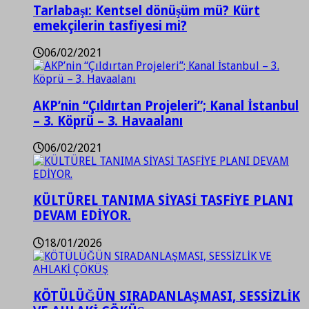
Tarlabaşı: Kentsel dönüşüm mü? Kürt
emekçilerin tasfiyesi mi?
06/02/2021
AKP’nin “Çıldırtan Projeleri”; Kanal İstanbul
– 3. Köprü – 3. Havaalanı
06/02/2021
KÜLTÜREL TANIMA SİYASİ TASFİYE PLANI
DEVAM EDİYOR.
18/01/2026
KÖTÜLÜĞÜN SIRADANLAŞMASI, SESSİZLİK