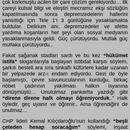
çok korkmuştu acilen bir çare çözüm gerekiyordu… İlk
çareyi kutsal bilgi ve eleştiri mecramız ekşi sözlüğün
kapatılmasında sonra depremzedelerin hallerini
yansıttığı için Tele 1’i 3 günlüğüne yasaklamakta
buldular. Delirium anı, depremzedeler ve afette
yardıma koşanların her şeyi olan sosyal medyanın
yasaklanmasıyla geldi. Güç çürütüyordu. Mutlak güç
mutlaka çürütüyordu..
Fakat sağanak stadları sardı ve bu kez
“hükümet
istifa”
sloganlarıyla başlayan istibdat karşıtı söylem,
şarkılı besteli ara sıra sinkaflı küfürlere kadar uzanan
bir yelpazede arz-ı endam ediyordu. Gezi de öyle
başlamıştı, çevre savunucularının kurduğu, birkaç
nöbet çadırının yakılması halkın isyanına
dönüşmüştü… Unutulmaz pankartta yazdığı gibi
“direne direne halk olmayı öğreniyorduk
..” Halk
öyledir, geç uyanır ve öğrenir.. Ama öğrendiğini de
unutmaz…
CHP lideri Kemal Kılıçdaroğlu’nun kullandığı
“beşli
çeteden hesap soracağım”
söylemi, inşaat