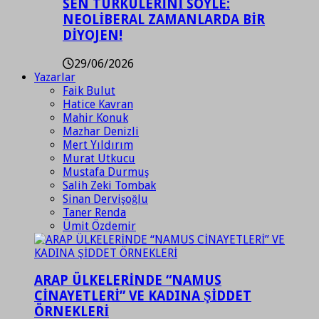
SEN TÜRKÜLERİNİ SÖYLE:
NEOLİBERAL ZAMANLARDA BİR
DİYOJEN!
29/06/2026
Yazarlar
Faik Bulut
Hatice Kavran
Mahir Konuk
Mazhar Denizli
Mert Yıldırım
Murat Utkucu
Mustafa Durmuş
Salih Zeki Tombak
Sinan Dervişoğlu
Taner Renda
Ümit Özdemir
ARAP ÜLKELERİNDE “NAMUS
CİNAYETLERİ” VE KADINA ŞİDDET
ÖRNEKLERİ