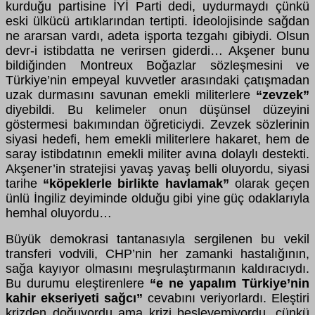
kurduğu partisine İYİ Parti dedi, uydurmaydı çünkü
eski ülkücü artıklarından tertipti. İdeolojisinde sağdan
ne ararsan vardı, adeta işporta tezgahı gibiydi. Olsun
devr-i istibdatta ne verirsen giderdi… Akşener bunu
bildiğinden Montreux Boğazlar sözleşmesini ve
Türkiye’nin empeyal kuvvetler arasındaki çatışmadan
uzak durmasını savunan emekli militerlere
“zevzek”
diyebildi. Bu kelimeler onun düşünsel düzeyini
göstermesi bakımından öğreticiydi. Zevzek sözlerinin
siyasi hedefi, hem emekli militerlere hakaret, hem de
saray istibdatının emekli militer avına dolaylı destekti.
Akşener’in stratejisi yavaş yavaş belli oluyordu, siyasi
tarihe
“köpeklerle birlikte havlamak”
olarak geçen
ünlü İngiliz deyiminde olduğu gibi yine güç odaklarıyla
hemhal oluyordu…
Büyük demokrasi tantanasıyla sergilenen bu vekil
transferi vodvili, CHP’nin her zamanki hastalığının,
sağa kayıyor olmasını meşrulaştırmanın kaldıracıydı.
Bu durumu eleştirenlere
“e ne yapalım Türkiye’nin
kahir ekseriyeti sağcı”
cevabını veriyorlardı. Eleştiri
krizden doğuyordu ama krizi besleyemiyordu, çünkü