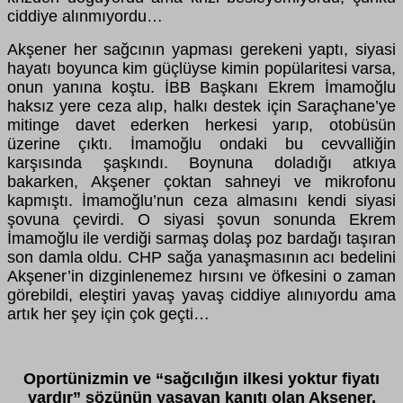
ciddiye alınmıyordu…
Akşener her sağcının yapması gerekeni yaptı, siyasi
hayatı boyunca kim güçlüyse kimin popülaritesi varsa,
onun yanına koştu. İBB Başkanı Ekrem İmamoğlu
haksız yere ceza alıp, halkı destek için Saraçhane’ye
mitinge davet ederken herkesi yarıp, otobüsün
üzerine çıktı. İmamoğlu ondaki bu cevvalliğin
karşısında şaşkındı. Boynuna doladığı atkıya
bakarken, Akşener çoktan sahneyi ve mikrofonu
kapmıştı. İmamoğlu’nun ceza almasını kendi siyasi
şovuna çevirdi. O siyasi şovun sonunda Ekrem
İmamoğlu ile verdiği sarmaş dolaş poz bardağı taşıran
son damla oldu. CHP sağa yanaşmasının acı bedelini
Akşener’in dizginlenemez hırsını ve öfkesini o zaman
görebildi, eleştiri yavaş yavaş ciddiye alınıyordu ama
artık her şey için çok geçti…
Oportünizmin ve “sağcılığın ilkesi yoktur fiyatı
vardır” sözünün yaşayan kanıtı olan Akşener,