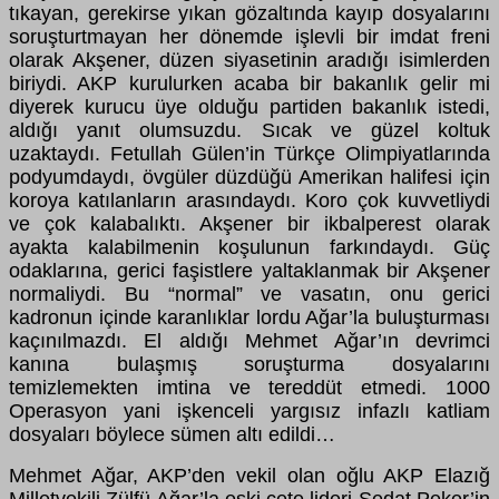
tıkayan, gerekirse yıkan gözaltında kayıp dosyalarını
soruşturtmayan her dönemde işlevli bir imdat freni
olarak Akşener, düzen siyasetinin aradığı isimlerden
biriydi. AKP kurulurken acaba bir bakanlık gelir mi
diyerek kurucu üye olduğu partiden bakanlık istedi,
aldığı yanıt olumsuzdu. Sıcak ve güzel koltuk
uzaktaydı. Fetullah Gülen’in Türkçe Olimpiyatlarında
podyumdaydı, övgüler düzdüğü Amerikan halifesi için
koroya katılanların arasındaydı. Koro çok kuvvetliydi
ve çok kalabalıktı. Akşener bir ikbalperest olarak
ayakta kalabilmenin koşulunun farkındaydı. Güç
odaklarına, gerici faşistlere yaltaklanmak bir Akşener
normaliydi. Bu “normal” ve vasatın, onu gerici
kadronun içinde karanlıklar lordu Ağar’la buluşturması
kaçınılmazdı. El aldığı Mehmet Ağar’ın devrimci
kanına bulaşmış soruşturma dosyalarını
temizlemekten imtina ve tereddüt etmedi. 1000
Operasyon yani işkenceli yargısız infazlı katliam
dosyaları böylece sümen altı edildi…
Mehmet Ağar, AKP’den vekil olan oğlu AKP Elazığ