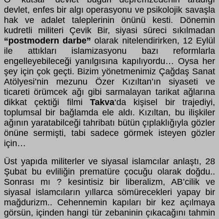
devlet, enfes bir algı operasyonu ve psikolojik savaşla
hak ve adalet taleplerinin önünü kesti. Dönemin
kudretli militeri Çevik Bir, siyasi süreci sıkılmadan
“postmodern darbe”
olarak nitelendirirken, 12 Eylül
ile attıkları islamizasyonu bazı reformlarla
engelleyebileceği yanılgısına kapılıyordu… Oysa her
şey için çok geçti. Bizim yönetmenimiz Çağdaş Sanat
Atölyesi’nin mezunu Özer Kızıltan’ın siyaseti ve
ticareti örümcek ağı gibi sarmalayan tarikat ağlarına
dikkat çektiği filmi
Takva
‘da kişisel bir trajediyi,
toplumsal bir bağlamda ele aldı. Kızıltan, bu ilişkiler
ağının yaratabilceği tahribatı bütün çıplaklığıyla gözler
önüne sermişti, tabi sadece görmek isteyen gözler
için…
Üst yapıda militerler ve siyasal islamcılar anlaştı, 28
Şubat bu evliliğin prematüre çocuğu olarak doğdu..
Sonrası mı ? kesintisiz bir liberalizm, AB’cilik ve
siyasal islamcıların yıllarca sömürecekleri yapay bir
mağdurizm.. Cehennemin kapıları bir kez açılmaya
görsün, içinden hangi tür zebaninin çıkacağını tahmin