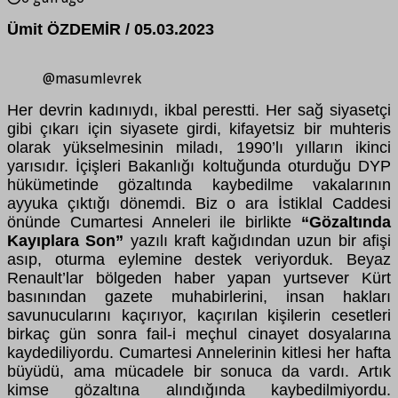
Ümit ÖZDEMİR / 05.03.2023
@masumlevrek
Her devrin kadınıydı, ikbal perestti. Her sağ siyasetçi
gibi çıkarı için siyasete girdi, kifayetsiz bir muhteris
olarak yükselmesinin miladı, 1990’lı yılların ikinci
yarısıdır. İçişleri Bakanlığı koltuğunda oturduğu DYP
hükümetinde gözaltında kaybedilme vakalarının
ayyuka çıktığı dönemdi. Biz o ara İstiklal Caddesi
önünde Cumartesi Anneleri ile birlikte
“Gözaltında
Kayıplara Son”
yazılı kraft kağıdından uzun bir afişi
asıp, oturma eylemine destek veriyorduk. Beyaz
Renault’lar bölgeden haber yapan yurtsever Kürt
basınından gazete muhabirlerini, insan hakları
savunucularını kaçırıyor, kaçırılan kişilerin cesetleri
birkaç gün sonra fail-i meçhul cinayet dosyalarına
kaydediliyordu. Cumartesi Annelerinin kitlesi her hafta
büyüdü, ama mücadele bir sonuca da vardı. Artık
kimse gözaltına alındığında kaybedilmiyordu.