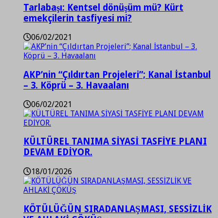
Tarlabaşı: Kentsel dönüşüm mü? Kürt
emekçilerin tasfiyesi mi?
06/02/2021
AKP’nin “Çıldırtan Projeleri”; Kanal İstanbul
– 3. Köprü – 3. Havaalanı
06/02/2021
KÜLTÜREL TANIMA SİYASİ TASFİYE PLANI
DEVAM EDİYOR.
18/01/2026
KÖTÜLÜĞÜN SIRADANLAŞMASI, SESSİZLİK