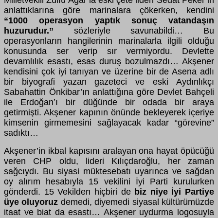
Milletvekili Zülfü Ağar’la eski çete lideri Sedat Peker’in
anlattıklarına göre marinalara çökerken, kendini
“1000 operasyon yaptık sonuç vatandaşın
huzurudur.”
sözleriyle savunabildi… Bu
operasyonların hangilerinin marinalarla ilgili olduğu
konusunda ser verip sır vermiyordu. Devlette
devamlılık esastı, esas duruş bozulmazdı… Akşener
kendisini çok iyi tanıyan ve üzerine bir de Asena adlı
bir biyografi yazan gazeteci ve eski Aydınlıkçı
Sabahattin Önkibar’ın anlattığına göre Devlet Bahçeli
ile Erdoğan’ı bir düğünde bir odada bir araya
getirmişti. Akşener kapının önünde bekleyerek içeriye
kimsenin girmemesini sağlayacak kadar “görevine”
sadıktı…
Akşener’in ikbal kapısını aralayan ona hayat öpücüğü
veren CHP oldu, lideri Kılıçdaroğlu, her zaman
sağcıydı. Bu siyasi müktesebatı uyarınca ve sağdan
oy alırım hesabıyla 15 vekilini İyi Parti kurulurken
gönderdi. 15 Vekilden hiçbiri de
biz niye İyi Partiye
üye oluyoruz
demedi, diyemedi siyasal kültürümüzde
itaat ve biat da esastı… Akşener uydurma logosuyla