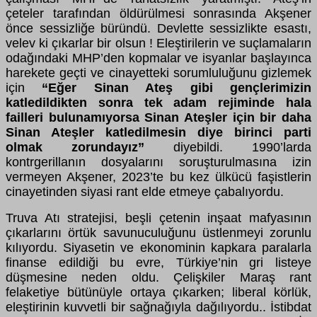
çeteler tarafından öldürülmesi sonrasında Akşener
önce sessizliğe büründü. Devlette sessizlikte esastı,
velev ki çıkarlar bir olsun ! Eleştirilerin ve suçlamaların
odağındaki MHP’den kopmalar ve isyanlar başlayınca
harekete geçti ve cinayetteki sorumluluğunu gizlemek
için
“Eğer Sinan Ateş gibi gençlerimizin
katledildikten sonra tek adam rejiminde hala
failleri bulunamıyorsa Sinan Ateşler için bir daha
Sinan Ateşler katledilmesin diye birinci parti
olmak zorundayız”
diyebildi. 1990’larda
kontrgerillanın dosyalarını soruşturulmasına izin
vermeyen Akşener, 2023’te bu kez ülkücü faşistlerin
cinayetinden siyasi rant elde etmeye çabalıyordu.
Truva Atı stratejisi, beşli çetenin inşaat mafyasının
çıkarlarını örtük savunuculuğunu üstlenmeyi zorunlu
kılıyordu. Siyasetin ve ekonominin kapkara paralarla
finanse edildiği bu evre, Türkiye’nin gri listeye
düşmesine neden oldu. Çelişkiler Maraş rant
felaketiye bütünüyle ortaya çıkarken; liberal körlük,
eleştirinin kuvvetli bir sağnağıyla dağılıyordu.. İstibdat