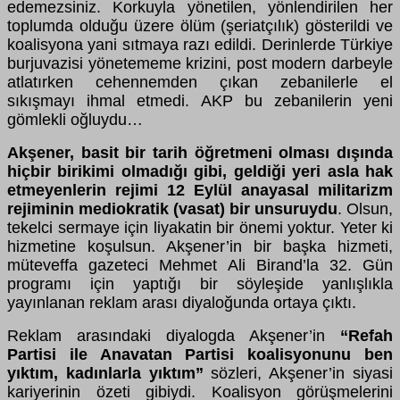
edemezsiniz. Korkuyla yönetilen, yönlendirilen her
toplumda olduğu üzere ölüm (şeriatçılık) gösterildi ve
koalisyona yani sıtmaya razı edildi. Derinlerde Türkiye
burjuvazisi yönetememe krizini, post modern darbeyle
atlatırken cehennemden çıkan zebanilerle el
sıkışmayı ihmal etmedi. AKP bu zebanilerin yeni
gömlekli oğluydu…
Akşener, basit bir tarih öğretmeni olması dışında
hiçbir birikimi olmadığı gibi, geldiği yeri asla hak
etmeyenlerin rejimi 12 Eylül anayasal militarizm
rejiminin mediokratik (vasat) bir unsuruydu
. Olsun,
tekelci sermaye için liyakatin bir önemi yoktur. Yeter ki
hizmetine koşulsun. Akşener’in bir başka hizmeti,
müteveffa gazeteci Mehmet Ali Birand’la 32. Gün
programı için yaptığı bir söyleşide yanlışlıkla
yayınlanan reklam arası diyaloğunda ortaya çıktı.
Reklam arasındaki diyalogda
Akşener’in
“Refah
Partisi ile Anavatan Partisi koalisyonunu ben
yıktım, kadınlarla yıktım”
sözleri, Akşener’in siyasi
kariyerinin özeti gibiydi. Koalisyon görüşmelerini