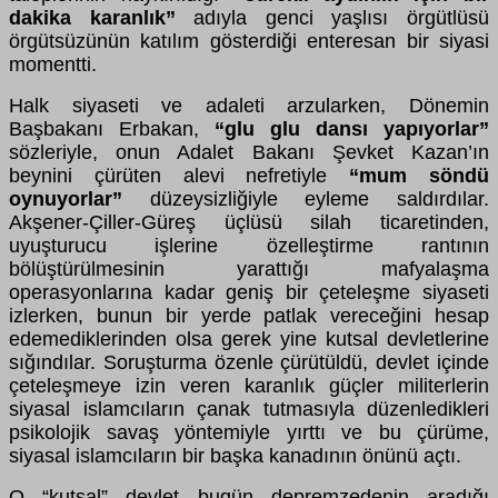
dakika karanlık”
adıyla genci yaşlısı örgütlüsü
örgütsüzünün katılım gösterdiği enteresan bir siyasi
momentti.
Halk siyaseti ve adaleti arzularken, Dönemin
Başbakanı Erbakan,
“glu glu dansı yapıyorlar”
sözleriyle, onun Adalet Bakanı Şevket Kazan’ın
beynini çürüten alevi nefretiyle
“mum söndü
oynuyorlar”
düzeysizliğiyle eyleme saldırdılar.
Akşener-Çiller-Güreş üçlüsü silah ticaretinden,
uyuşturucu işlerine özelleştirme rantının
bölüştürülmesinin yarattığı mafyalaşma
operasyonlarına kadar geniş bir çeteleşme siyaseti
izlerken, bunun bir yerde patlak vereceğini hesap
edemediklerinden olsa gerek yine kutsal devletlerine
sığındılar. Soruşturma özenle çürütüldü, devlet içinde
çeteleşmeye izin veren karanlık güçler militerlerin
siyasal islamcıların çanak tutmasıyla düzenledikleri
psikolojik savaş yöntemiyle yırttı ve bu çürüme,
siyasal islamcıların bir başka kanadının önünü açtı.
O “kutsal” devlet bugün depremzedenin aradığı