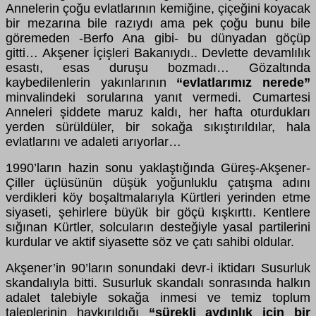
Annelerin çoğu evlatlarının kemiğine, çiçeğini koyacak
bir mezarına bile razıydı ama pek çoğu bunu bile
göremeden -Berfo Ana gibi- bu dünyadan göçüp
gitti… Akşener İçişleri Bakanıydı.. Devlette devamlılık
esastı, esas duruşu bozmadı… Gözaltında
kaybedilenlerin yakınlarının
“evlatlarımız nerede”
minvalindeki sorularına yanıt vermedi. Cumartesi
Anneleri şiddete maruz kaldı, her hafta oturdukları
yerden sürüldüler, bir sokağa sıkıştırıldılar, hala
evlatlarını ve adaleti arıyorlar…
1990’ların hazin sonu yaklaştığında Güreş-Akşener-
Çiller üçlüsünün düşük yoğunluklu çatışma adını
verdikleri köy boşaltmalarıyla Kürtleri yerinden etme
siyaseti, şehirlere büyük bir göçü kışkırttı. Kentlere
sığınan Kürtler, solcuların desteğiyle yasal partilerini
kurdular ve aktif siyasette söz ve çatı sahibi oldular.
Akşener’in 90’ların sonundaki devr-i iktidarı Susurluk
skandalıyla bitti. Susurluk skandalı sonrasında halkın
adalet talebiyle sokağa inmesi ve temiz toplum
taleplerinin haykırıldığı
“sürekli aydınlık için bir