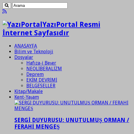
YazıPortal Resmi
İnternet Sayfasıdır
ANASAYFA
Bilim ve Teknoloji
Dosyalar
Hafıza-i Beşer
NEOLİBERALİZM
Deprem
EKİM DEVRİMİ
BELGESELLER
Kitap/Makale
Kent-Yaşam
SERGİ DUYURUSU: UNUTULMUŞ ORMAN /
FERAHİ MENGEŞ