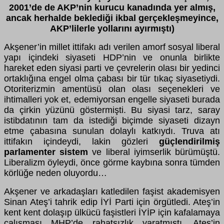
2001’de de AKP’nin kurucu kanadında yer almış,
ancak herhalde beklediği ikbal gerçekleşmeyince,
AKP’lilerle yollarını ayırmıştı)
Akşener’in millet ittifakı adı verilen amorf sosyal liberal
yapı içindeki siyaseti HDP’nin ve onunla birlikte
hareket eden siyasi parti ve çevrelerin olası bir yedinci
ortaklığına engel olma çabası bir tür tıkaç siyasetiydi.
Otoriterizmin amentüsü olan olası seçenekleri ve
ihtimalleri yok et, edemiyorsan engelle siyaseti burada
da çirkin yüzünü göstermişti. Bu siyasi tarz, saray
istibdatının tam da istediği biçimde siyaseti dizayn
etme çabasına sunulan dolaylı katkıydı. Truva atı
ittifakın içindeydi, lakin gözleri
güçlendirilmiş
parlamenter sistem
ve liberal iyimserlik bürümüştü.
Liberalizm öyleydi, önce görme kaybına sonra tümden
körlüğe neden oluyordu…
Akşener ve arkadaşları katledilen faşist akademisyen
Sinan Ateş’i tahrik edip İYİ Parti için örgütledi. Ateş’in
kent kent dolaşıp ülkücü faşistleri İYİP için kafalamaya
çalışması MHP’de rahatsızlık yaratmıştı. Ateş’in