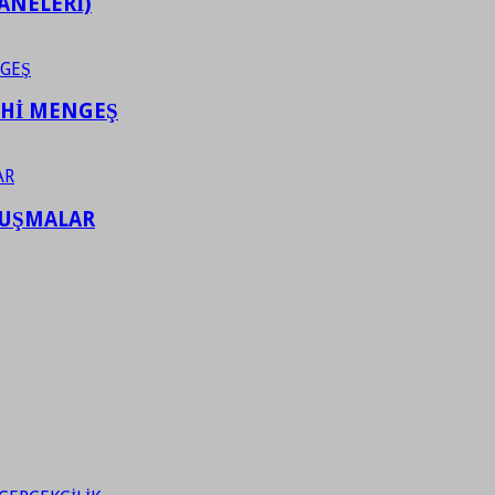
ANELERİ)
AHİ MENGEŞ
LUŞMALAR