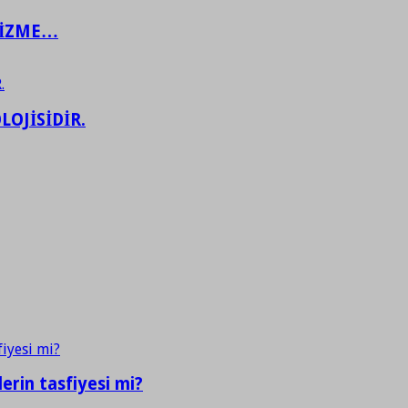
ŞİZME…
LOJİSİDİR.
erin tasfiyesi mi?