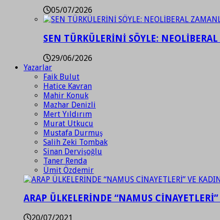
05/07/2026
SEN TÜRKÜLERİNİ SÖYLE: NEOLİBERAL
29/06/2026
Yazarlar
Faik Bulut
Hatice Kavran
Mahir Konuk
Mazhar Denizli
Mert Yıldırım
Murat Utkucu
Mustafa Durmuş
Salih Zeki Tombak
Sinan Dervişoğlu
Taner Renda
Ümit Özdemir
ARAP ÜLKELERİNDE “NAMUS CİNAYETLERİ”
20/07/2021