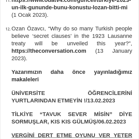
un-ilk-gununde-bunu-konustu-lozan-bitti-mi
(1 Ocak 2023).
Ozan Özavcı, “Why do so many Turkish people
believe ‘secret clauses’ in the 1923 Lausanne
treaty will be unveiled this year?”,
https://theconversation.com
(13 January
2023).
Yazarımızın daha önce yayınladığımız
makaleleri
ÜNİVERSİTE ÖĞRENCİLERİNİ
YURTLARINDAN ETMEYİN !/13.02.2023
TİLKİYE “TAVUK SEVER MİSİN” DİYE
SORMUŞLAR, KIS KIS GÜLMÜŞ/06.02.2023
VERGİNİ DERT ETME OYUNU VER YETER