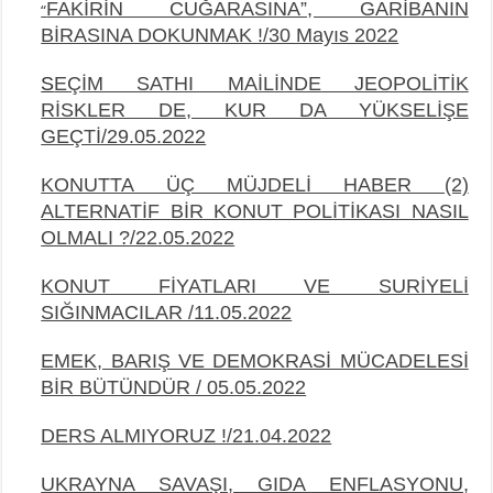
FAKİRİN CUĞARASINA”, GARİBANIN
“
BİRASINA DOKUNMAK !/30 Mayıs 2022
S
EÇİM SATHI MAİLİNDE JEOPOLİTİK
RİSKLER DE, KUR DA YÜKSELİŞE
GEÇTİ/29.05.2022
KONUTTA ÜÇ MÜJDELİ HABER (2)
ALTERNATİF BİR KONUT POLİTİKASI NASIL
OLMALI ?/22.05.2022
KONUT FİYATLARI VE SURİYELİ
SIĞINMACILAR /11.05.2022
EMEK, BARIŞ VE DEMOKRASİ MÜCADELESİ
BİR BÜTÜNDÜR / 05.05.2022
DERS ALMIYORUZ !/21.04.2022
UKRAYNA SAVAŞI, GIDA ENFLASYONU,