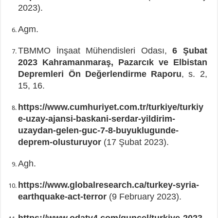
2023).
Agm.
TBMMO İnşaat Mühendisleri Odası,
6 Şubat
2023 Kahramanmaraş, Pazarcık ve Elbistan
Depremleri Ön Değerlendirme Raporu
, s. 2,
15, 16.
https://www.cumhuriyet.com.tr/turkiye/turkiy
e-uzay-ajansi-baskani-serdar-yildirim-
uzaydan-gelen-guc-7-8-buyuklugunde-
deprem-olusturuyor
(17 Şubat 2023).
Agh.
https://www.globalresearch.ca/turkey-syria-
earthquake-act-terror
(9 February 2023).
https://www.odatv4.com/guncel/turkiye-2023-