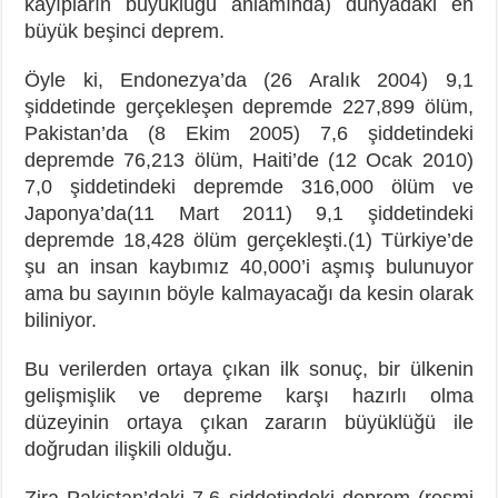
kayıpların büyüklüğü anlamında) dünyadaki en
büyük beşinci deprem.
Öyle ki, Endonezya’da (26 Aralık 2004) 9,1
şiddetinde gerçekleşen depremde 227,899 ölüm,
Pakistan’da (8 Ekim 2005) 7,6 şiddetindeki
depremde 76,213 ölüm, Haiti’de (12 Ocak 2010)
7,0 şiddetindeki depremde 316,000 ölüm ve
Japonya’da(11 Mart 2011) 9,1 şiddetindeki
depremde 18,428 ölüm gerçekleşti.(1) Türkiye’de
şu an insan kaybımız 40,000’i aşmış bulunuyor
ama bu sayının böyle kalmayacağı da kesin olarak
biliniyor.
Bu verilerden ortaya çıkan ilk sonuç, bir ülkenin
gelişmişlik ve depreme karşı hazırlı olma
düzeyinin ortaya çıkan zararın büyüklüğü ile
doğrudan ilişkili olduğu.
Zira Pakistan’daki 7,6 şiddetindeki deprem (resmi