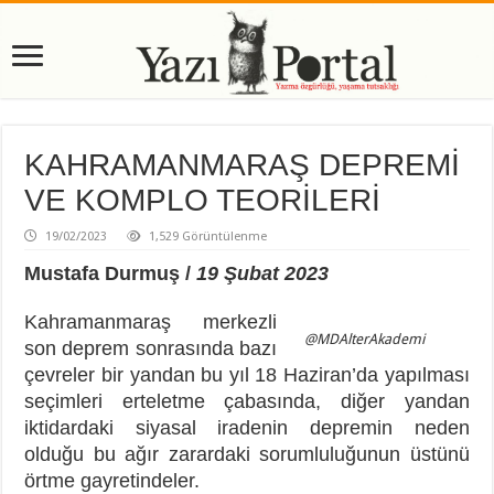
KAHRAMANMARAŞ DEPREMİ
VE KOMPLO TEORİLERİ
19/02/2023
1,529 Görüntülenme
Mustafa Durmuş /
19 Şubat 2023
Kahramanmaraş merkezli
@MDAlterAkademi
son deprem sonrasında bazı
çevreler bir yandan bu yıl 18 Haziran’da yapılması
seçimleri erteletme çabasında, diğer yandan
iktidardaki siyasal iradenin depremin neden
olduğu bu ağır zarardaki sorumluluğunun üstünü
örtme gayretindeler.