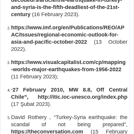
and-syria-is-the-fifth-deadliest-of-the-21st-
century
(16 February 2023).
https://www.imf.org/en/Publications/REO/AP
AC/Issues/regional-economic-outlook-for-
asia-and-pacific-october-2022
(13 October
2022).
https://www.visualcapitalist.com/cp/mapping
-worlds-major-earthquakes-from-1956-2022
(11 February 2023);
27 February 2010, MW 8.8, Off Central
“
Chile”, http://itic.ioc-unesco.org/index.php
(17 Şubat 2023).
David Rothery , “Turkey-Syria earthquake: the
scandal of not being prepared”,
https://theconversation.com
(15 February