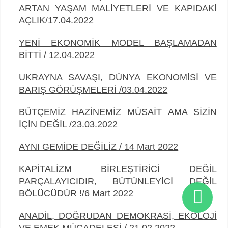
ARTAN YAŞAM MALİYETLERİ VE KAPIDAKİ
AÇLIK/17.04.2022
YENİ EKONOMİK MODEL BAŞLAMADAN
BİTTİ / 12.04.2022
UKRAYNA SAVAŞI, DÜNYA EKONOMİSİ VE
BARIŞ GÖRÜŞMELERİ /03.04.2022
BÜTÇEMİZ HAZİNEMİZ MÜSAİT AMA SİZİN
İÇİN DEĞİL /23.03.2022
AYNI GEMİDE DEĞİLİZ / 14 Mart 2022
KAPİTALİZM BİRLEŞTİRİCİ DEĞİL
PARÇALAYICIDIR, BÜTÜNLEYİCİ DEĞİL
BÖLÜCÜDÜR !/6 Mart 2022
ANADİL, DOĞRUDAN DEMOKRASİ, EKOLOJİ
VE EMEK MÜCADELESİ / 21.02.2022