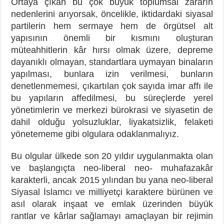
Ortaya çıkan bu çok büyük toplumsal zararın
nedenlerini arıyorsak, öncelikle, iktidardaki siyasal
partilerin hem sermaye hem de örgütsel alt
yapısının önemli bir kısmını oluşturan
müteahhitlerin kâr hırsı olmak üzere, depreme
dayanıklı olmayan, standartlara uymayan binaların
yapılması, bunlara izin verilmesi, bunların
denetlenmemesi, çıkartılan çok sayıda imar affı ile
bu yapıların affedilmesi, bu süreçlerde yerel
yönetimlerin ve merkezi bürokrasi ve siyasetin de
dahil olduğu yolsuzluklar, liyakatsizlik, felaketi
yönetememe gibi olgulara odaklanmalıyız.
Bu olgular ülkede son 20 yıldır uygulanmakta olan
ve başlangıçta neo-liberal neo- muhafazakâr
karakterli, ancak 2015 yılından bu yana neo-liberal
Siyasal İslamcı ve milliyetçi karaktere bürünen ve
asıl olarak inşaat ve emlak üzerinden büyük
rantlar ve kârlar sağlamayı amaçlayan bir rejimin