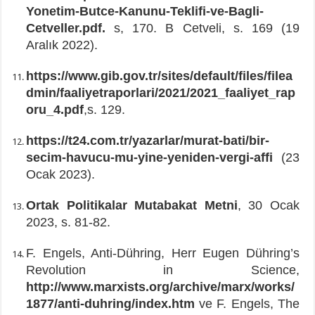
Yonetim-Butce-Kanunu-Teklifi-ve-Bagli-
Cetveller.pdf.
s, 170. B Cetveli, s. 169 (19
Aralık 2022).
https://www.gib.gov.tr/sites/default/files/filea
dmin/faaliyetraporlari/2021/2021_faaliyet_rap
oru_4.pdf
,s. 129.
https://t24.com.tr/yazarlar/murat-bati/bir-
secim-havucu-mu-yine-yeniden-vergi-affi
(23
Ocak 2023).
Ortak Politikalar Mutabakat Metni
, 30 Ocak
2023, s. 81-82.
F. Engels, Anti-Dühring, Herr Eugen Dühring’s
Revolution in Science,
http://www.marxists.org/archive/marx/works/
1877/anti-duhring/index.htm
ve F. Engels, The