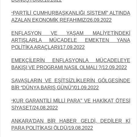
PARTİLİ CUMHURBAŞKANLIĞI SİSTEMİ” ALTINDA
“
AZALAN EKONOMİK REFAHIMIZ/26.09.2022
ENFLASYON VE YAŞAM MALİYETİNDEKİ
ARTIŞLARLA MÜCADELE EMEKTEN YANA
POLİTİKA ARAÇLARI/17.09.2022
EMEKÇİLERİN ENFLASYONLA MÜCADELEYE
BAKIŞI VE PROGRAMI NASIL OLMALI ?/12.09.2022
SAVAŞLARIN VE EŞİTSİZLİKLERİN GÖLGESİNDE
BİR “DÜNYA BARIŞ GÜNÜ”/01.09.2022
KUR GARANTİLİ MİLLİ PARA” VE HAKİKAT ÖTESİ
“
SİYASET/24.08.2022
ANKARA’DAN BİR HABER GELDİ, DEDİLER Kİ
PARA POLİTİKASI ÖLDÜ/19.08.2022