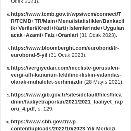
Ocak 2023).
https://www.tcmb.gov.tr/wps/wcm/connect/T
R/TCMB+TR/Main+Menu/Istatistikler/Bankacil
ik+Verileri/Kredi+Karti+Islemlerinde+Uygulan
acak+Azami+Faiz+Oranlari
(31 Ocak 2023).
https://www.bloomberght.com/eurobond/tr-
eurobond-5-yil
(31 Ocak 2023).
https://vergiyedair.com/mecliste-gorusulen-
vergi-affi-kanunun-teklifine-iliskin-vatandas-
olarak-muhalefet-serhimizdir
(28 Mayıs 2021).
https://www.gib.gov.tr/sites/default/files/filea
dmin/faaliyetraporlari/2021/2021_faaliyet_rap
oru_4.pdf,
s. 129.
https://www.sbb.gov.tr/wp-
content/uploads/2022/10/2023-Yili-Merkezi-