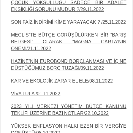
ÇOCUK YOKSULLUĞU SADECE BİR ADALET
EKSİKLİĞİ SORUNU MUDUR ?/29.11.2022
SON FAİZ İNDİRİMİ KİME YARAYACAK ? /25.11.2022
MECLİS’TE BÜTÇE GÖRÜŞÜLÜRKEN BİR “BARIŞ
BELGESİ” OLARAK “MAGNA CARTA’NIN
ÖNEMİ/21.11.2022
HAZİNE’NİN EUROBOND BORÇLANMASI VE İÇİNE
DÜŞTÜĞÜMÜZ BORÇ TUZAĞI/09.11.2022
KAR VE EKOLOJİK ZARAR EL ELE/08.11.2022
VİVA LULA /01.11.2022
2023 YILI MERKEZİ YÖNETİM BÜTÇE KANUNU
TEKLİFİ ÜZERİNE BAZI NOTLAR/22.10.2022
YÜKSEK ENFLASYON HALKI EZEN BİR VERGİYE
DÖNÜŞTÜ/08.10.2022