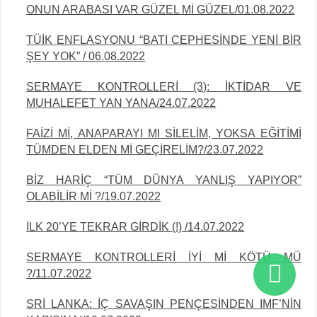
ONUN ARABASI VAR GÜZEL Mİ GÜZEL/01.08.2022
TÜİK ENFLASYONU “BATI CEPHESİNDE YENİ BİR
ŞEY YOK” / 06.08.2022
SERMAYE KONTROLLERİ (3): İKTİDAR VE
MUHALEFET YAN YANA/24.07.2022
FAİZİ Mİ, ANAPARAYI MI SİLELİM, YOKSA EĞİTİMİ
TÜMDEN ELDEN Mİ
GEÇİRELİM?/23.07.2022
BİZ HARİÇ “TÜM DÜNYA YANLIŞ YAPIYOR”
OLABİLİR Mİ ?/19.07.2022
İLK 20’YE TEKRAR GİRDİK (!) /14.07.2022
SERMAYE KONTROLLERİ İYİ Mİ KÖTÜ MÜ
?/11.07.2022
SRİ LANKA: İÇ SAVAŞIN PENÇESİNDEN IMF’NİN