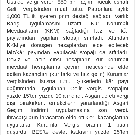
Usulde vergi veren 850 bini aşkın küçük esnafı
Gelir Vergisinden muaf tuttu. Patronlara aylık
1,000 TL’lik işveren prim desteği sağladı. Varlık
Barışı uygulamasını uzattı. Kur Korumalı
Mevduatların (KKM) sağladığı faiz ve kâr
paylarından yapılan stopajı sıfırladı. Altından
KKM’ye dönüşen hesaplardan elde edilecek
faiz/kâr payından yapılacak stopajı da sıfırladı.
Döviz ve altın cinsi hesapların kur korumalı
mevduat hesaplarına çevrimi neticesinde elde
edilen kazançları (kur farkı ve faiz geliri) Kurumlar
Vergisinden istisna tuttu. Şirketlerin kâr payı
dağıtımında uygulanan Gelir Vergisi stopajını
yüzde 15’ten yüzde 10’a indirdi. Asgari ücreti vergi
dışı bırakırken, emekçilerin yararlandığı Asgari
Geçim İndirimi uygulamasına son verdi.
İhracatçıların ihracattan elde ettikleri kazançlarına
uygulanan Kurumlar Vergisi oranını 1 puan
düşürdü. BES’te devlet katkısını yüzde 25’ten