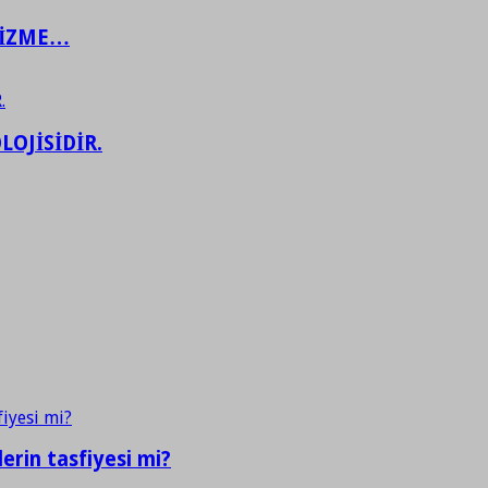
ŞİZME…
LOJİSİDİR.
erin tasfiyesi mi?