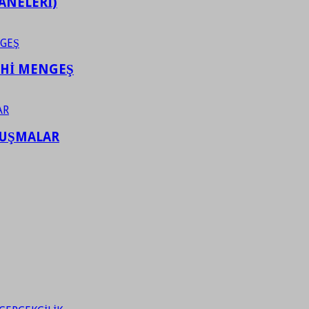
ANELERİ)
AHİ MENGEŞ
LUŞMALAR