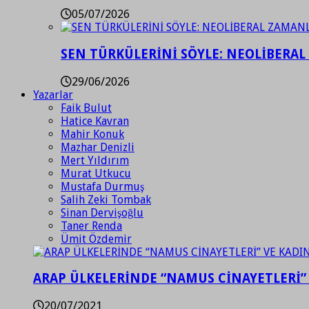
05/07/2026
SEN TÜRKÜLERİNİ SÖYLE: NEOLİBERAL
29/06/2026
Yazarlar
Faik Bulut
Hatice Kavran
Mahir Konuk
Mazhar Denizli
Mert Yıldırım
Murat Utkucu
Mustafa Durmuş
Salih Zeki Tombak
Sinan Dervişoğlu
Taner Renda
Ümit Özdemir
ARAP ÜLKELERİNDE “NAMUS CİNAYETLERİ”
20/07/2021