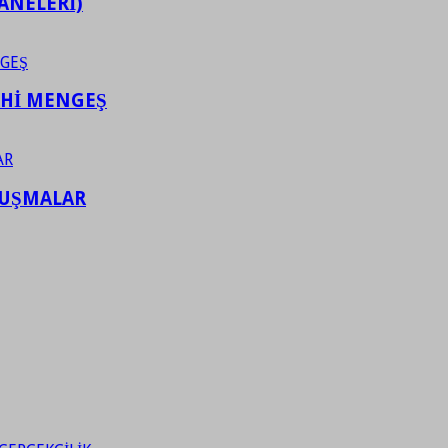
ANELERİ)
AHİ MENGEŞ
LUŞMALAR