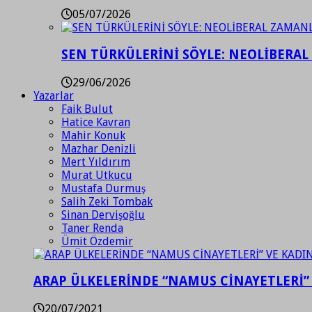
05/07/2026
SEN TÜRKÜLERİNİ SÖYLE: NEOLİBERAL
29/06/2026
Yazarlar
Faik Bulut
Hatice Kavran
Mahir Konuk
Mazhar Denizli
Mert Yıldırım
Murat Utkucu
Mustafa Durmuş
Salih Zeki Tombak
Sinan Dervişoğlu
Taner Renda
Ümit Özdemir
ARAP ÜLKELERİNDE “NAMUS CİNAYETLERİ”
20/07/2021