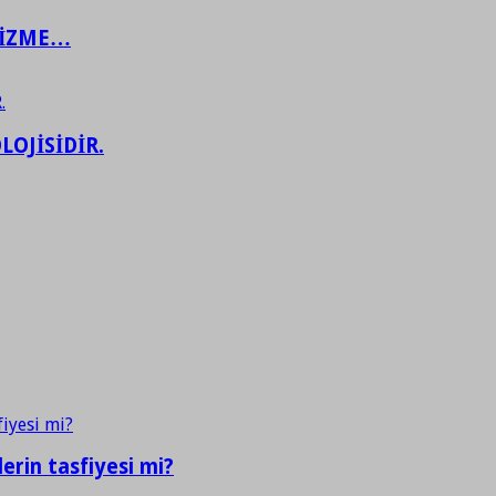
ŞİZME…
LOJİSİDİR.
erin tasfiyesi mi?