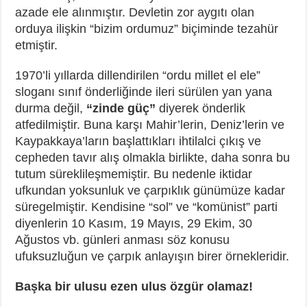
azade ele alınmıştır. Devletin zor aygıtı olan
orduya ilişkin “bizim ordumuz” biçiminde tezahür
etmiştir.
1970’li yıllarda dillendirilen “ordu millet el ele”
sloganı sınıf önderliğinde ileri sürülen yan yana
durma değil,
“zinde güç”
diyerek önderlik
atfedilmiştir. Buna karşı Mahir’lerin, Deniz’lerin ve
Kaypakkaya’ların başlattıkları ihtilalci çıkış ve
cepheden tavır alış olmakla birlikte, daha sonra bu
tutum süreklileşmemiştir. Bu nedenle iktidar
ufkundan yoksunluk ve çarpıklık günümüze kadar
süregelmiştir. Kendisine “sol” ve “komünist” parti
diyenlerin 10 Kasım, 19 Mayıs, 29 Ekim, 30
Ağustos vb. günleri anması söz konusu
ufuksuzluğun ve çarpık anlayışın birer örnekleridir.
Başka bir ulusu ezen ulus özgür olamaz!