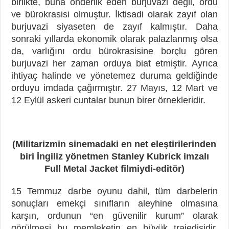
birlikte, buna önderlik eden burjuvazi değil, ordu
ve bürokrasisi olmuştur. İktisadi olarak zayıf olan
burjuvazi siyaseten de zayıf kalmıştır. Daha
sonraki yıllarda ekonomik olarak palazlanmış olsa
da, varlığını ordu bürokrasisine borçlu gören
burjuvazi her zaman orduya biat etmiştir. Ayrıca
ihtiyaç halinde ve yönetemez duruma geldiğinde
orduyu imdada çağırmıştır. 27 Mayıs, 12 Mart ve
12 Eylül askeri cuntalar bunun birer örnekleridir.
(Militarizmin sinemadaki en net eleştirilerinden
biri İngiliz yönetmen Stanley Kubrick imzalı
Full Metal Jacket filmiydi-editör)
15 Temmuz darbe oyunu dahil, tüm darbelerin
sonuçları emekçi sınıfların aleyhine olmasına
karşın, ordunun “en güvenilir kurum” olarak
görülmesi bu memleketin en büyük trajedisidir.