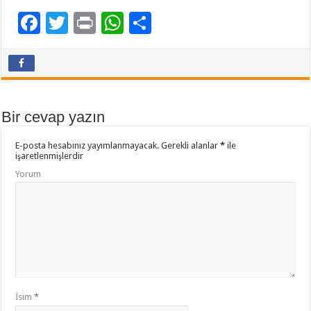
F
T
Pr
W
P
ac
wi
in
h
a
e
tt
t
at
yl
b
er
sA
aş
o
p
Bir cevap yazın
o
p
E-posta hesabınız yayımlanmayacak.
Gerekli alanlar
*
ile
k
işaretlenmişlerdir
Yorum
İsim
*