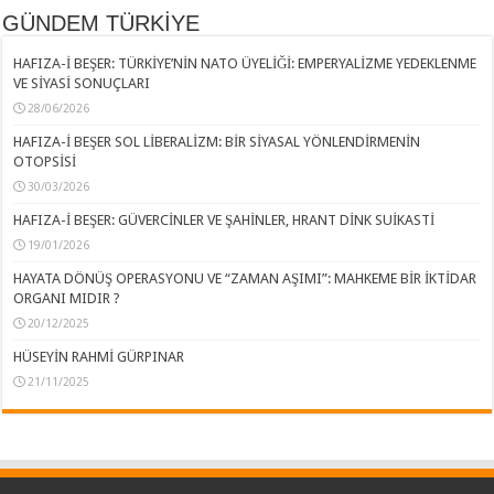
GÜNDEM TÜRKİYE
HAFIZA-İ BEŞER: TÜRKİYE’NİN NATO ÜYELİĞİ: EMPERYALİZME YEDEKLENME
VE SİYASİ SONUÇLARI
28/06/2026
HAFIZA-İ BEŞER SOL LİBERALİZM: BİR SİYASAL YÖNLENDİRMENİN
OTOPSİSİ
30/03/2026
HAFIZA-İ BEŞER: GÜVERCİNLER VE ŞAHİNLER, HRANT DİNK SUİKASTİ
19/01/2026
HAYATA DÖNÜŞ OPERASYONU VE “ZAMAN AŞIMI”: MAHKEME BİR İKTİDAR
ORGANI MIDIR ?
20/12/2025
HÜSEYİN RAHMİ GÜRPINAR
21/11/2025