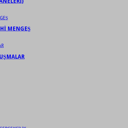
ANELERİ)
AHİ MENGEŞ
LUŞMALAR