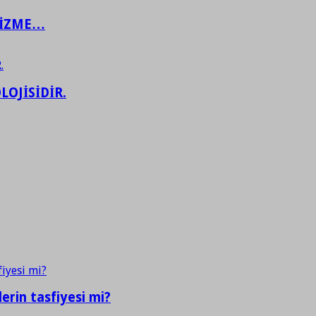
ŞİZME…
LOJİSİDİR.
erin tasfiyesi mi?