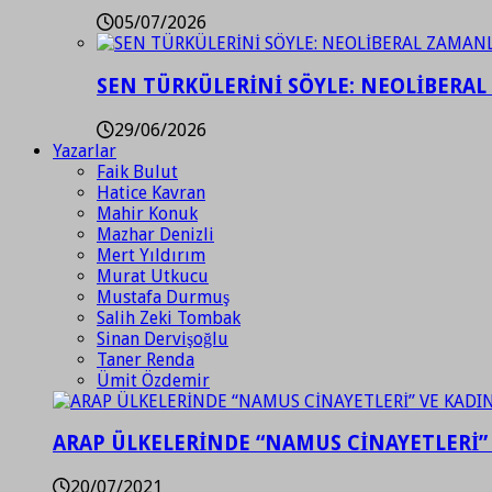
05/07/2026
SEN TÜRKÜLERİNİ SÖYLE: NEOLİBERAL
29/06/2026
Yazarlar
Faik Bulut
Hatice Kavran
Mahir Konuk
Mazhar Denizli
Mert Yıldırım
Murat Utkucu
Mustafa Durmuş
Salih Zeki Tombak
Sinan Dervişoğlu
Taner Renda
Ümit Özdemir
ARAP ÜLKELERİNDE “NAMUS CİNAYETLERİ”
20/07/2021