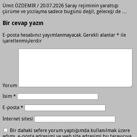
Ümit ÖZDEMİR / 20.07.2026 Saray rejiminin yarattığı
çürüme ve yozlaşma sadece bugünü değil, geleceği de …
Bir cevap yazın
E-posta hesabınız yayımlanmayacak.
Gerekli alanlar
*
ile
işaretlenmişlerdir
Yorum
İsim
*
E-posta
*
İnternet sitesi
Bir dahaki sefere yorum yaptığımda kullanılmak üzere
adımı, e-posta adresimi ve web site adresimi bu tarayıcıya