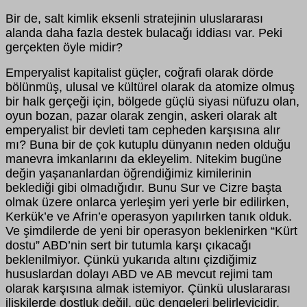
Bir de, salt kimlik eksenli stratejinin uluslararası
alanda daha fazla destek bulacağı iddiası var. Peki
gerçekten öyle midir?
Emperyalist kapitalist güçler, coğrafi olarak dörde
bölünmüş, ulusal ve kültürel olarak da atomize olmuş
bir halk gerçeği için, bölgede güçlü siyasi nüfuzu olan,
oyun bozan, pazar olarak zengin, askeri olarak alt
emperyalist bir devleti tam cepheden karşısına alır
mı? Buna bir de çok kutuplu dünyanın neden olduğu
manevra imkanlarını da ekleyelim. Nitekim bugüne
değin yaşananlardan öğrendiğimiz kimilerinin
beklediği gibi olmadığıdır. Bunu Sur ve Cizre başta
olmak üzere onlarca yerleşim yeri yerle bir edilirken,
Kerkük’e ve Afrin’e operasyon yapılırken tanık olduk.
Ve şimdilerde de yeni bir operasyon beklenirken “Kürt
dostu” ABD’nin sert bir tutumla karşı çıkacağı
beklenilmiyor. Çünkü yukarıda altını çizdiğimiz
hususlardan dolayı ABD ve AB mevcut rejimi tam
olarak karşısına almak istemiyor. Çünkü uluslararası
ilişkilerde dostluk değil, güç dengeleri belirleyicidir.