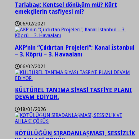
Tarlabaşı: Kentsel dönüşüm mü? Kürt
emekçilerin tasfiyesi mi?
06/02/2021
AKP’nin “Çıldırtan Projeleri”; Kanal İstanbul
– 3. Köprü – 3. Havaalanı
06/02/2021
KÜLTÜREL TANIMA SİYASİ TASFİYE PLANI
DEVAM EDİYOR.
18/01/2026
KÖTÜLÜĞÜN SIRADANLAŞMASI, SESSİZLİK