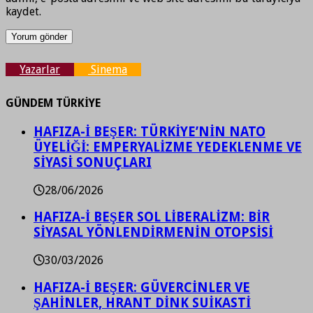
kaydet.
Yazarlar
Sinema
GÜNDEM TÜRKİYE
HAFIZA-İ BEŞER: TÜRKİYE’NİN NATO
ÜYELİĞİ: EMPERYALİZME YEDEKLENME VE
SİYASİ SONUÇLARI
28/06/2026
HAFIZA-İ BEŞER SOL LİBERALİZM: BİR
SİYASAL YÖNLENDİRMENİN OTOPSİSİ
30/03/2026
HAFIZA-İ BEŞER: GÜVERCİNLER VE
ŞAHİNLER, HRANT DİNK SUİKASTİ