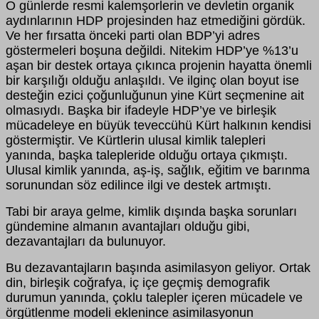
O günlerde resmi kalemşorlerin ve devletin organik
aydınlarının HDP projesinden haz etmediğini gördük.
Ve her fırsatta önceki parti olan BDP’yi adres
göstermeleri boşuna değildi. Nitekim HDP’ye %13’u
aşan bir destek ortaya çıkınca projenin hayatta önemli
bir karşılığı olduğu anlaşıldı. Ve ilginç olan boyut ise
desteğin ezici çoğunluğunun yine Kürt seçmenine ait
olmasıydı. Başka bir ifadeyle HDP’ye ve birleşik
mücadeleye en büyük teveccühü Kürt halkının kendisi
göstermiştir. Ve Kürtlerin ulusal kimlik talepleri
yanında, başka talepleride olduğu ortaya çıkmıştı.
Ulusal kimlik yanında, aş-iş, sağlık, eğitim ve barınma
sorunundan söz edilince ilgi ve destek artmıştı.
Tabi bir araya gelme, kimlik dışında başka sorunları
gündemine almanın avantajları olduğu gibi,
dezavantajları da bulunuyor.
Bu dezavantajların başında asimilasyon geliyor. Ortak
din, birleşik coğrafya, iç içe geçmiş demografik
durumun yanında, çoklu talepler içeren mücadele ve
örgütlenme modeli eklenince asimilasyonun