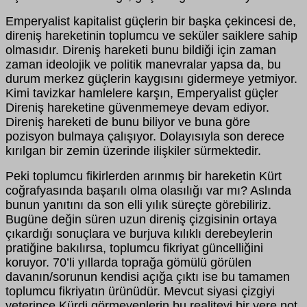
Emperyalist kapitalist güçlerin bir başka çekincesi de,
direniş hareketinin toplumcu ve seküler saiklere sahip
olmasıdır. Direniş hareketi bunu bildiği için zaman
zaman ideolojik ve politik manevralar yapsa da, bu
durum merkez güçlerin kaygısını gidermeye yetmiyor.
Kimi tavizkar hamlelere karşın, Emperyalist güçler
Direniş hareketine güvenmemeye devam ediyor.
Direniş hareketi de bunu biliyor ve buna göre
pozisyon bulmaya çalışıyor. Dolayısıyla son derece
kırılgan bir zemin üzerinde ilişkiler sürmektedir.
Peki toplumcu fikirlerden arınmış bir hareketin Kürt
coğrafyasında başarılı olma olasılığı var mı? Aslında
bunun yanıtını da son elli yılık süreçte görebiliriz.
Bugüne değin süren uzun direniş çizgisinin ortaya
çıkardığı sonuçlara ve burjuva kılıklı derebeylerin
pratiğine bakılırsa, toplumcu fikriyat güncelliğini
koruyor. 70’li yıllarda toprağa gömülü görülen
davanın/sorunun kendisi açığa çıktı ise bu tamamen
toplumcu fikriyatın ürünüdür. Mevcut siyasi çizgiyi
yeterince Kürdi görmeyenlerin bu realiteyi bir yere not