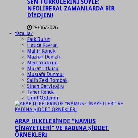
SEN TÜRKÜLERİNİ SÖYLE:
NEOLİBERAL ZAMANLARDA BİR
DİYOJEN!
29/06/2026
Yazarlar
Faik Bulut
Hatice Kavran
Mahir Konuk
Mazhar Denizli
Mert Yıldırım
Murat Utkucu
Mustafa Durmuş
Salih Zeki Tombak
Sinan Dervişoğlu
Taner Renda
Ümit Özdemir
ARAP ÜLKELERİNDE “NAMUS
CİNAYETLERİ” VE KADINA ŞİDDET
ÖRNEKLERİ