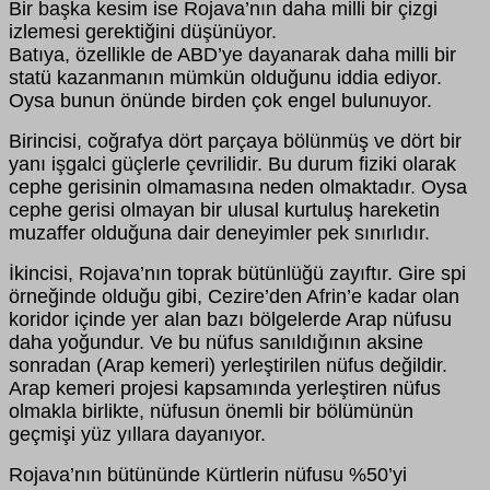
Bir başka kesim ise Rojava’nın daha milli bir çizgi
izlemesi gerektiğini düşünüyor.
Batıya, özellikle de ABD’ye dayanarak daha milli bir
statü kazanmanın mümkün olduğunu iddia ediyor.
Oysa bunun önünde birden çok engel bulunuyor.
Birincisi, coğrafya dört parçaya bölünmüş ve dört bir
yanı işgalci güçlerle çevrilidir. Bu durum fiziki olarak
cephe gerisinin olmamasına neden olmaktadır. Oysa
cephe gerisi olmayan bir ulusal kurtuluş hareketin
muzaffer olduğuna dair deneyimler pek sınırlıdır.
İkincisi, Rojava’nın toprak bütünlüğü zayıftır. Gire spi
örneğinde olduğu gibi, Cezire’den Afrin’e kadar olan
koridor içinde yer alan bazı bölgelerde Arap nüfusu
daha yoğundur. Ve bu nüfus sanıldığının aksine
sonradan (Arap kemeri) yerleştirilen nüfus değildir.
Arap kemeri projesi kapsamında yerleştiren nüfus
olmakla birlikte, nüfusun önemli bir bölümünün
geçmişi yüz yıllara dayanıyor.
Rojava’nın bütününde Kürtlerin nüfusu %50’yi