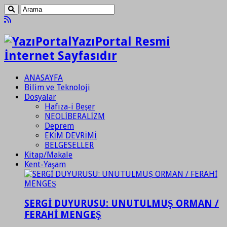
YazıPortal Resmi
İnternet Sayfasıdır
ANASAYFA
Bilim ve Teknoloji
Dosyalar
Hafıza-i Beşer
NEOLİBERALİZM
Deprem
EKİM DEVRİMİ
BELGESELLER
Kitap/Makale
Kent-Yaşam
SERGİ DUYURUSU: UNUTULMUŞ ORMAN /
FERAHİ MENGEŞ