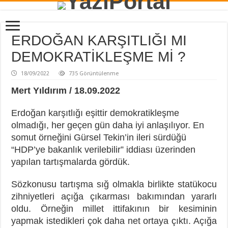
ERDOĞAN KARŞITLIĞI MI
DEMOKRATİKLEŞME Mİ ?
18/09/2022
735 Görüntülenme
Mert Yıldırım / 18.09.2022
Erdoğan karşıtlığı eşittir demokratikleşme
olmadığı, her geçen gün daha iyi anlaşılıyor. En
somut örneğini Gürsel Tekin’in ileri sürdüğü
“HDP’ye bakanlık verilebilir” iddiası üzerinden
yapılan tartışmalarda gördük.
Sözkonusu tartışma sığ olmakla birlikte statükocu
zihniyetleri açığa çıkarması bakımından yararlı
oldu. Örneğin millet ittifakının bir kesiminin
yapmak istedikleri çok daha net ortaya çıktı. Açığa