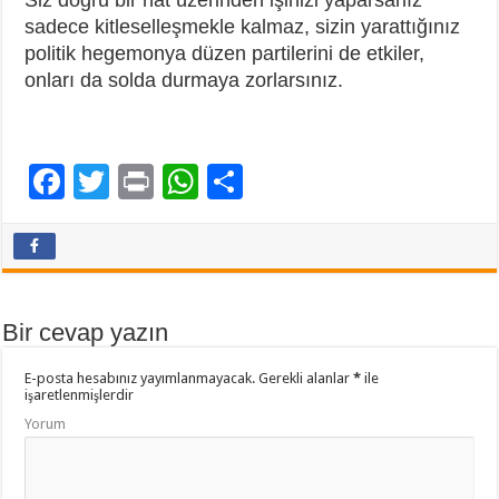
Siz doğru bir hat üzerinden işinizi yaparsanız
sadece kitleselleşmekle kalmaz, sizin yarattığınız
politik hegemonya düzen partilerini de etkiler,
onları da solda durmaya zorlarsınız.
F
T
Pr
W
P
ac
wi
in
h
a
e
tt
t
at
yl
b
er
sA
aş
o
p
Bir cevap yazın
o
p
E-posta hesabınız yayımlanmayacak.
Gerekli alanlar
*
ile
k
işaretlenmişlerdir
Yorum