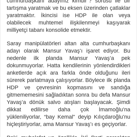
cumhurbaşkanı adayınız kimdir”? sorusu ile bir
tartışma yaratmak ve bu eksen üzerinden çatlaklar
yaratmaktır. İkincisi ise HDP ile olan veya
olabilecek muhtemel ilişkilenmeyi kaşıyarak
milliyetçi tabanı konsolide etmektir.
Saray manipülatörleri altan alta cumhurbaşkanı
adayı olarak Mansur Yavaş’ı işaret ediyor. Bu
nedenle ilk planda Mansur Yavaş’a pek
dokunmuyorlar. Hatta kendilerinin yönlendirdikleri
anketlerde açık ara farkla önde olduğunu ileri
sürerek parlatmaya çalışıyorlar. Böylece ilk planda
HDP ve çevresinin kopmasını ve sandığa
gitmememesini sağladıktan sonra bu defa Mansur
Yavaş’a dönük salvo atışları başlayacak. Şimdi
dikkat edilirse daha çok İmamoğlu’na
yükleniliyorlar, “bay Kemal” deyip Kılıçdaroğlu’nu
hiçleştiriyorlar, ama Mansur Yavaş’ı es geçiyorlar.