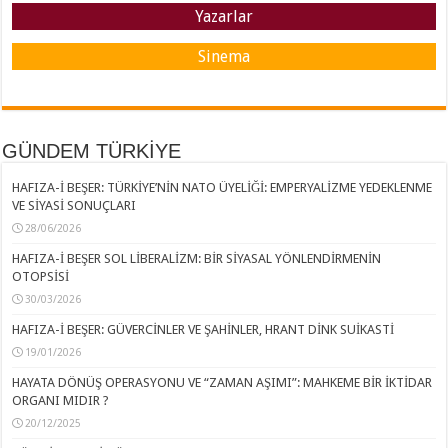
Yazarlar
Sinema
GÜNDEM TÜRKİYE
HAFIZA-İ BEŞER: TÜRKİYE’NİN NATO ÜYELİĞİ: EMPERYALİZME YEDEKLENME
VE SİYASİ SONUÇLARI
28/06/2026
HAFIZA-İ BEŞER SOL LİBERALİZM: BİR SİYASAL YÖNLENDİRMENİN
OTOPSİSİ
30/03/2026
HAFIZA-İ BEŞER: GÜVERCİNLER VE ŞAHİNLER, HRANT DİNK SUİKASTİ
19/01/2026
HAYATA DÖNÜŞ OPERASYONU VE “ZAMAN AŞIMI”: MAHKEME BİR İKTİDAR
ORGANI MIDIR ?
20/12/2025