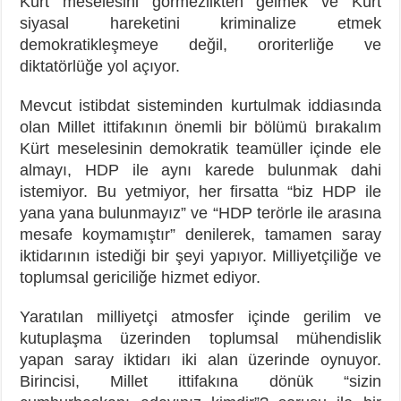
Kürt meselesini görmezlikten gelmek ve Kürt
siyasal hareketini kriminalize etmek
demokratikleşmeye değil, ororiterliğe ve
diktatörlüğe yol açıyor.
Mevcut istibdat sisteminden kurtulmak iddiasında
olan Millet ittifakının önemli bir bölümü bırakalım
Kürt meselesinin demokratik teamüller içinde ele
almayı, HDP ile aynı karede bulunmak dahi
istemiyor. Bu yetmiyor, her firsatta “biz HDP ile
yana yana bulunmayız” ve “HDP terörle ile arasına
mesafe koymamıştır” denilerek, tamamen saray
iktidarının istediği bir şeyi yapıyor. Milliyetçiliğe ve
toplumsal gericiliğe hizmet ediyor.
Yaratılan milliyetçi atmosfer içinde gerilim ve
kutuplaşma üzerinden toplumsal mühendislik
yapan saray iktidarı iki alan üzerinde oynuyor.
Birincisi, Millet ittifakına dönük “sizin