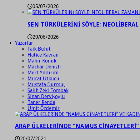
05/07/2026
SEN TÜRKÜLERİNİ SÖYLE: NEOLİBERAL
29/06/2026
Yazarlar
Faik Bulut
Hatice Kavran
Mahir Konuk
Mazhar Denizli
Mert Yıldırım
Murat Utkucu
Mustafa Durmuş
Salih Zeki Tombak
Sinan Dervişoğlu
Taner Renda
Ümit Özdemir
ARAP ÜLKELERİNDE “NAMUS CİNAYETLERİ”
20/07/2021