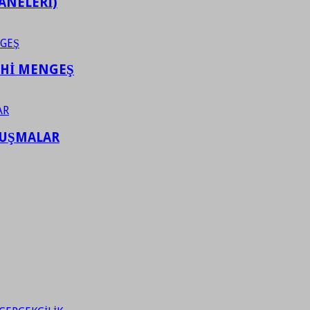
ANELERİ)
AHİ MENGEŞ
LUŞMALAR