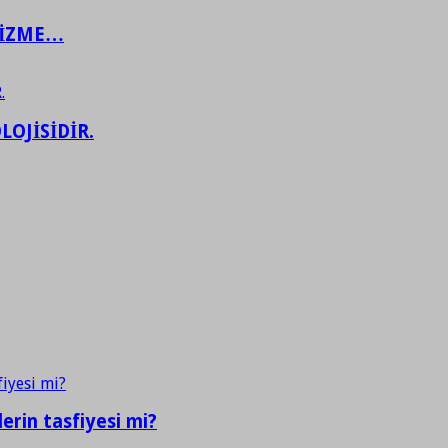
ŞİZME…
LOJİSİDİR.
erin tasfiyesi mi?