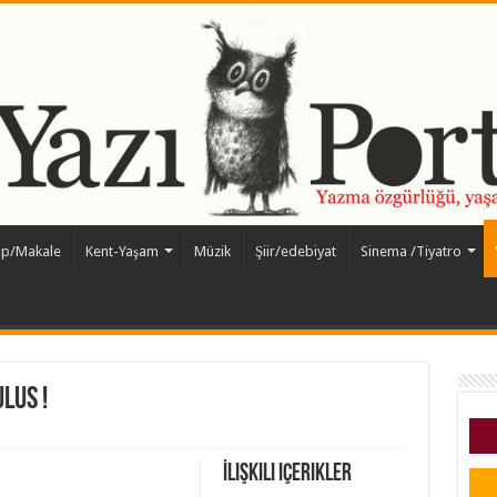
ap/Makale
Kent-Yaşam
Müzik
Şiir/edebiyat
Sinema /Tiyatro
LUS !
İlişkili içerikler