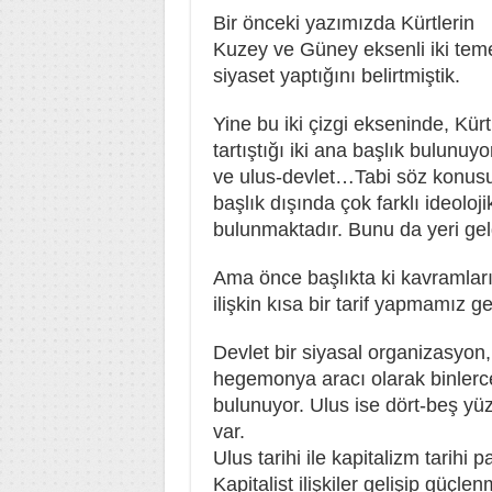
Bir önceki yazımızda Kürtlerin
Kuzey ve Güney eksenli iki teme
siyaset yaptığını belirtmiştik.
Yine bu iki çizgi ekseninde, Kü
tartıştığı iki ana başlık bulunuy
ve ulus-devlet…Tabi söz konusu ç
başlık dışında çok farklı ideolojik 
bulunmaktadır. Bunu da yeri gel
Ama önce başlıkta ki kavramların
ilişkin kısa bir tarif yapmamız ge
Devlet bir siyasal organizasyon,
hegemonya aracı olarak binlerce 
bulunuyor. Ulus ise dört-beş yüz 
var.
Ulus tarihi ile kapitalizm tarihi pa
Kapitalist ilişkiler gelişip güçle