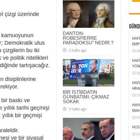
l çizgi üzerinde
GÜND
DANTON-
rt kamuoyunun
ROBESPİERRE
HAFI
or; Demokratik ulus
PARADOKSU” NEDİR ?
EMP
izgilerin bu iki
2 hafta ago
28
ve politik nitelikleri
HAFI
diğinde tartışacağız.
YÖN
30
 disiplinlerine
HAFI
rekiyor.
HRA
BİR İSTİBDATIN
19
GÜNBATIMI: ÇIKMAZ
 bir baskı ve
SOKAK
HAY
yıllık tarihi geçmişi
3 hafta ago
MAH
yıllık bir geçmişi
20
HÜS
raleldir.
21
nmesi ve bir siyasal