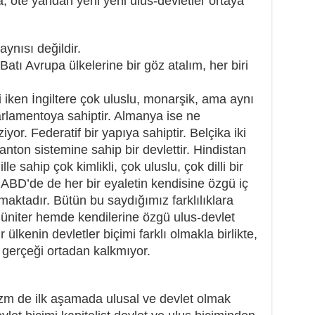
ta, öte yandan yeni yeni ulus-devletler ortaya
 aynısı değildir.
 Batı Avrupa ülkelerine bir göz atalım, her biri
 iken İngiltere çok uluslu, monarşik, ama aynı
rlamentoya sahiptir. Almanya ise ne
yor. Federatif bir yapıya sahiptir. Belçika iki
kanton sistemine sahip bir devlettir. Hindistan
le sahip çok kimlikli, çok uluslu, çok dilli bir
p ABD’de de her bir eyaletin kendisine özgü iç
maktadır. Bütün bu saydığımız farklılıklara
niter hemde kendilerine özgü ulus-devlet
 ülkenin devletler biçimi farklı olmakla birlikte,
 gerçeği ortadan kalkmıyor.
lizm de ilk aşamada ulusal ve devlet olmak