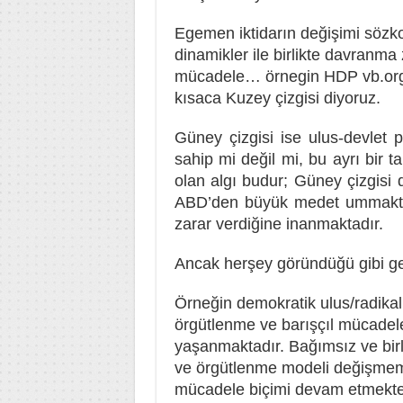
Egemen iktidarın değişimi sözk
dinamikler ile birlikte davranma
mücadele… örnegin HDP vb.orga
kısaca Kuzey çizgisi diyoruz.
Güney çizgisi ise ulus-devlet p
sahip mi değil mi, bu ayrı bir 
olan algı budur; Güney çizgisi da
ABD’den büyük medet ummakta v
zarar verdiğine inanmaktadır.
Ancak herşey göründüğü gibi ge
Örneğin demokratik ulus/radikal
örgütlenme ve barışçıl mücadele 
yaşanmaktadır. Bağımsız ve bir
ve örgütlenme modeli değişmemiş
mücadele biçimi devam etmektedi