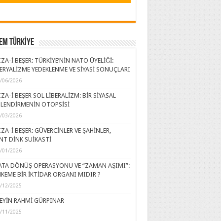
EM TÜRKİYE
ZA-İ BEŞER: TÜRKİYE’NİN NATO ÜYELİĞİ:
ERYALİZME YEDEKLENME VE SİYASİ SONUÇLARI
/06/2026
ZA-İ BEŞER SOL LİBERALİZM: BİR SİYASAL
LENDİRMENİN OTOPSİSİ
/03/2026
ZA-İ BEŞER: GÜVERCİNLER VE ŞAHİNLER,
NT DİNK SUİKASTİ
/01/2026
ATA DÖNÜŞ OPERASYONU VE “ZAMAN AŞIMI”:
KEME BİR İKTİDAR ORGANI MIDIR ?
/12/2025
EYİN RAHMİ GÜRPINAR
/11/2025