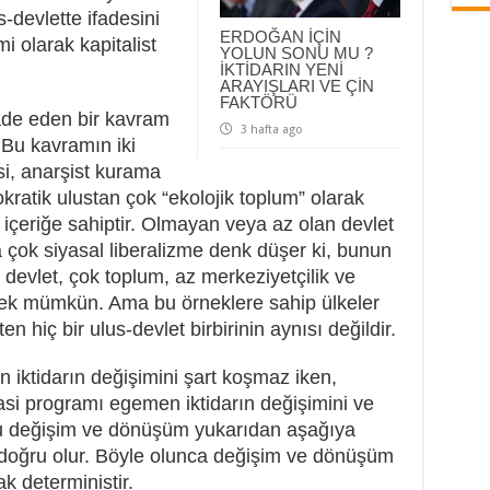
-devlette ifadesini
ERDOĞAN İÇİN
mi olarak kapitalist
YOLUN SONU MU ?
İKTİDARIN YENİ
ARAYIŞLARI VE ÇİN
FAKTÖRÜ
fade eden bir kavram
3 hafta ago
 Bu kavramın iki
si, anarşist kurama
ratik ulustan çok “ekolojik toplum” olarak
ı içeriğe sahiptir. Olmayan veya az olan devlet
 çok siyasal liberalizme denk düşer ki, bunun
devlet, çok toplum, az merkeziyetçilik ve
tmek mümkün. Ama bu örneklere sahip ülkeler
en hiç bir ulus-devlet birbirinin aynısı değildir.
iktidarın değişimini şart koşmaz iken,
si programı egemen iktidarın değişimini ve
 değişim ve dönüşüm yukarıdan aşağıya
 doğru olur. Böyle olunca değişim ve dönüşüm
k deterministir.