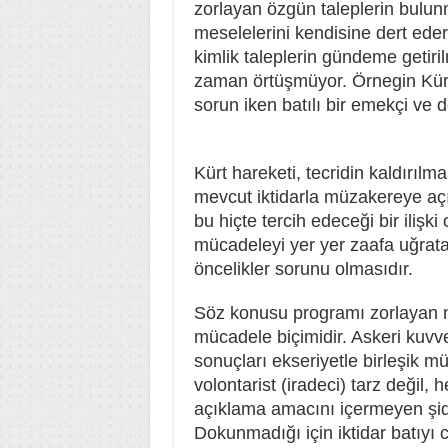
zorlayan özgün taleplerin bulu
meselelerini kendisine dert eder
kimlik taleplerin gündeme getiri
zaman örtüşmüyor. Örnegin Kürt ha
sorun iken batılı bir emekçi ve d
Kürt hareketi, tecridin kaldırılma
mevcut iktidarla müzakereye açı
bu hiçte tercih edeceği bir ilişki
mücadeleyi yer yer zaafa uğrata
öncelikler sorunu olmasıdır.
Söz konusu programı zorlayan n
mücadele biçimidir. Askeri kuvv
sonuçları ekseriyetle birleşik m
volontarist (iradeci) tarz değil, 
açıklama amacını içermeyen şidd
Dokunmadığı için iktidar batıyı 