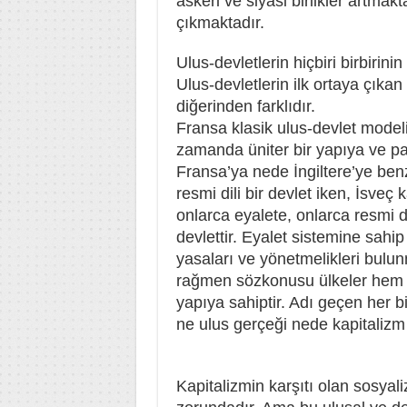
askeri ve siyasi birlikler artmak
çıkmaktadır.
Ulus-devletlerin hiçbiri birbirinin
Ulus-devletlerin ilk ortaya çıkan
diğerinden farklıdır.
Fransa klasik ulus-devlet modeli
zamanda üniter bir yapıya ve pa
Fransa’ya nede İngiltere’ye benzi
resmi dili bir devlet iken, İsveç 
onlarca eyalete, onlarca resmi dil
devlettir. Eyalet sistemine sahi
yasaları ve yönetmelikleri bulun
rağmen sözkonusu ülkeler hem ü
yapıya sahiptir. Adı geçen her bir
ne ulus gerçeği nede kapitalizm
Kapitalizmin karşıtı olan sosya