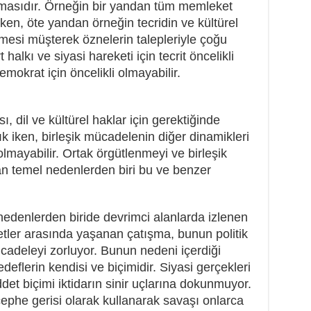
nmasıdır. Örneğin bir yandan tüm memleket
ken, öte yandan örneğin tecridin ve kültürel
lmesi müşterek öznelerin talepleriyle çoğu
lkı ve siyasi hareketi için tecrit öncelikli
emokrat için öncelikli olmayabilir.
sı, dil ve kültürel haklar için gerektiğinde
k iken, birleşik mücadelenin diğer dinamikleri
 olmayabilir. Ortak örgütlenmeyi ve birleşik
n temel nedenlerden biri bu ve benzer
edenlerden biride devrimci alanlarda izlenen
etler arasında yaşanan çatışma, bunun politik
ücadeleyi zorluyor. Bunun nedeni içerdiği
hedeflerin kendisi ve biçimidir. Siyasi gerçekleri
et biçimi iktidarın sinir uçlarına dokunmuyor.
cephe gerisi olarak kullanarak savaşı onlarca