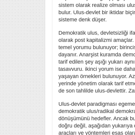
sistem olarak realize olması ulus
bulur. Ulus-devlet bir iktidar biçi
sisteme denk düşer.
Demokratik ulus, devletsizliği i
olarak post kapitalizmi amaçlar.
temel yorumu bulunuyor; birinci
dayanır. Anarşist kuramda demok
tarif edilen şey aşığı yukarı ayn
tasavvuru. ikinci yorum ise daha
yaşayan örnekleri bulunuyor. Az 
yerinde yönetim olarak tarif e
de son tahlilde ulus-devlettir. Zat
Ulus-devlet paradigması egemen 
demokratik ulus/radikal demokra
dönüşümünü hedefler. Ancak bu
doğru değil, aşağıdan yukarıya
araçları ve yöntemleri esas olara