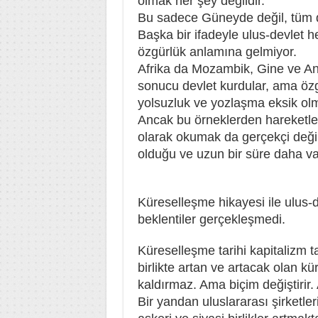
olmak her şey değildir.
Bu sadece Güneyde değil, tüm 
Başka bir ifadeyle ulus-devlet h
özgürlük anlamına gelmiyor.
Afrika da Mozambik, Gine ve An
sonucu devlet kurdular, ama özg
yolsuzluk ve yozlaşma eksik ol
Ancak bu örneklerden hareketle 
olarak okumak da gerçekçi değil
olduğu ve uzun bir süre daha va
Küreselleşme hikayesi ile ulus-de
beklentiler gerçekleşmedi.
Küreselleşme tarihi kapitalizm tar
birlikte artan ve artacak olan k
kaldırmaz. Ama biçim değiştirir.
Bir yandan uluslararası şirketler