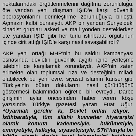
noktalarındaki örgütlenmelerini dağıtma zorunluluğu,
öte yandan yeni düşman IŞİD’e karşı güvenlik
operasyonlarını derinleştirme zorunluğuyla birleşti.
Açmazın kalbi burasıydı. AKP bir yandan Suriye’deki
cihadist grupları askeri ve mali yönden desteklerken
öte yandan IŞID gibi her türlü istihbarat örgütünün
içinde cirit attığı IŞID’e karşı nasıl savaşabilirdi ?
AKP yeni ortağı MHP’nin bu saldırı kampanyası
esnasında devletin güvenlik aygıtı içine yerleşme
talebini de karşılamak zorundaydı. AKP’nin zaten
erimekte olan toplumsal rıza ve desteğinin miladı
olabilecek bu yeni evre, siyasal islamın kanser gibi
Türkiye’nin bütün dokularını nasıl çürüttüğünü
göstermesi bakımından öğretici bir evreydi. Darbe
girişimini aylar öncesinden haber veren köşe
yazısında Türkiye gazetesi yazarı Fuat Uğur,
“
Uyarmak gerekir ki, Devlet onları izliyor.
İstihbaratıyla, tüm silahlı kuvvetler hiyerarşisi
olarak komuta kademesiyle, hükümetiyle,
emniyetiyle, halkıyla, siyasetçisiyle, STK’larıyla bir