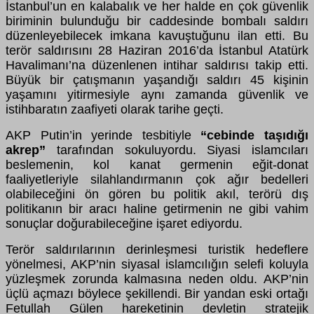
İstanbul’un en kalabalık ve her halde en çok güvenlik
biriminin bulunduğu bir caddesinde bombalı saldırı
düzenleyebilecek imkana kavuştuğunu ilan etti. Bu
terör saldırısını 28 Haziran 2016’da İstanbul Atatürk
Havalimanı’na düzenlenen intihar saldırısı takip etti.
Büyük bir çatışmanın yaşandığı saldırı 45 kişinin
yaşamını yitirmesiyle aynı zamanda güvenlik ve
istihbaratın zaafiyeti olarak tarihe geçti.
AKP Putin’in yerinde tesbitiyle
“cebinde taşıdığı
akrep”
tarafından sokuluyordu. Siyasi islamcıları
beslemenin, kol kanat germenin eğit-donat
faaliyetleriyle silahlandırmanın çok ağır bedelleri
olabileceğini ön gören bu politik akıl, terörü dış
politikanın bir aracı haline getirmenin ne gibi vahim
sonuçlar doğurabileceğine işaret ediyordu.
Terör saldırılarının derinleşmesi turistik hedeflere
yönelmesi, AKP’nin siyasal islamcılığın selefi koluyla
yüzleşmek zorunda kalmasına neden oldu. AKP’nin
üçlü açmazı böylece şekillendi. Bir yandan eski ortağı
Fetullah Gülen hareketinin devletin stratejik