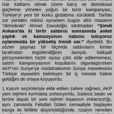
Gar katliamı olmak üzere barış ve demokrasi
güçlerine yönelen yoğun bir terör kampanyası,
Türkiye’yi yeni bir korku girdabına sürükledi. Tarihte
zor yeniden rolünü oynarken bugün altılı masanın
“demokratı” Ahmet Davutoğlu sıkılmadan
“Şimdi
Ankara’da ki terör saldırısı sonrasında anket
yaptık ve kamuoyunun nabzını tutuyoruz
oylarımızda bir yükseliş trendi var.”
diyebildi. Bu
sözler şaşmaz bir biçimde saldırıların kimler
tarafından örgütlendiğinin ilanıydı. İstikşafi
görüşmelerden hiçbir siyasi çıktı elde edilememesi,
saldırı kampanyasının koşullarını olgunlaştırırken
AKP’nin Suriye’ye müdahalesinin Suriye meselesinin
Türkiye siyasetini belirleyen bir iç mesele haline
geldiğini de ortaya koyuyordu.
1 Kasım seçimleriyle elde edilen zafere rağmen, AKP
yeni rejimini kurmakta zorlanıyordu. Sadece baskı ve
teröre dayalı bir yeni rejimin inşasının imkansızlığı,
aynı zamanda Fetullah Gülen cemaatiyle başlayan
kavga ile birlikte düşünüldüğünde, rızanın nereden