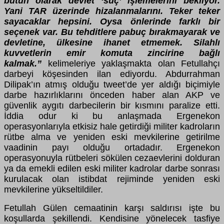
bütün olarak devlet ‘suç’ işlemelerini bekliyor.
Yani TAR üzerinde hizalanmalarını. Teker teker
sayacaklar hepsini. Oysa önlerinde farklı bir
seçenek var. Bu tehditlere pabuç bırakmayarak ve
devletine, ülkesine ihanet etmemek. Silahlı
kuvvetlerin emir komuta zincirine bağlı
kalmak.”
kelimeleriye yaklaşmakta olan Fetullahçı
darbeyi köşesinden ilan ediyordu. Abdurrahman
Dilipak’ın atmış olduğu tweet’de yer aldığı biçimiyle
darbe hazırlıklarını önceden haber alan AKP ve
güvenlik aygıtı darbecilerin bir kısmını paralize etti.
İddia odur ki bu anlaşmada Ergenekon
operasyonlarıyla etkisiz hale getirdiği militer kadroların
rütbe alma ve yeniden eski mevkilerine getirilme
vaadinin payı olduğu ortadadır. Ergenekon
operasyonuyla rütbeleri sökülen cezaevlerini dolduran
ya da emekli edilen eski militer kadrolar darbe sonrası
kurulacak olan istibdat rejiminde yeniden eski
mevkilerine yükseltildiler.
Fetullah Gülen cemaatinin karşı saldırısı işte bu
koşullarda şekillendi. Kendisine yönelecek tasfiye