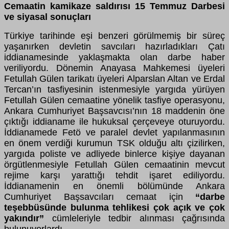
Cemaatin kamikaze saldırısı 15 Temmuz Darbesi
ve siyasal sonuçları
Türkiye tarihinde eşi benzeri görülmemiş bir süreç
yaşanırken devletin savcıları hazırladıkları Çatı
iddianamesinde yaklaşmakta olan darbe haber
veriliyordu. Dönemin Anayasa Mahkemesi üyeleri
Fetullah Gülen tarikatı üyeleri Alparslan Altan ve Erdal
Tercan’ın tasfiyesinin istenmesiyle yargıda yürüyen
Fetullah Gülen cemaatine yönelik tasfiye operasyonu,
Ankara Cumhuriyet Başsavcısı’nın 18 maddenin öne
çıktığı iddianame ile hukuksal çerçeveye oturuyordu.
İddianamede Fetö ve paralel devlet yapılanmasının
en önem verdiği kurumun TSK olduğu altı çizilirken,
yargıda poliste ve adliyede binlerce kişiye dayanan
örgütlenmesiyle Fetullah Gülen cemaatinin mevcut
rejime karşı yarattığı tehdit işaret ediliyordu.
İddianamenin en önemli bölümünde Ankara
Cumhuriyet Başsavcıları cemaat için
“darbe
teşebbüsünde bulunma tehlikesi çok açık ve çok
yakındır”
cümleleriyle tedbir alınması çağrısında