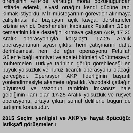
direnişinin AKP’de yarattığı moral bozukluğundan
istifade ederek, siyasi ortağını kendi gücüne tabi
kılmak istiyordu. MİT müsteşarının görevden alınmaya
çalışılması ile başlayan açık kavga, dershaneler
krizine evrildi. Dershaneleri kapatarak Fetullah Gülen
cemaatinin kitle desteğini kırmaya çalışan AKP, 17-25
Aralık operasyonuyla karşılaştı. 17-25 Aralık
operasyonunun siyasi çıktısı hem çatışmanın daha
derinleşmesi, hem de eğer operasyonu Fetullah
Gülen’e bağlı emniyet ve adalet birimleri yürütmeseydi
muhtemelen Türkiye tarihinin görüp görebileceği en
büyük yolsuzluk ve nüfuz ticareti operasyonu olacağı
gerçeğiydi. Operasyon AKP liderliğinin başarılı
yönlendirmesiyle akamete uğratıldı. Vazodaki çatlağın
büyümesi ve vazonun tamirinin imkansız hale
geldiğinin ilanı olan 17-25 Aralık yolsuzluk ve rüşvet
operasyonu, ortaya çıkan somut delillerle bugün de
tartışma konusudur.
2015 Seçim yenilgisi ve AKP’ye hayat öpücüğü:
istikşafi görüşmeler !