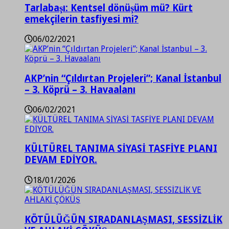
Tarlabaşı: Kentsel dönüşüm mü? Kürt
emekçilerin tasfiyesi mi?
06/02/2021
AKP’nin “Çıldırtan Projeleri”; Kanal İstanbul
– 3. Köprü – 3. Havaalanı
06/02/2021
KÜLTÜREL TANIMA SİYASİ TASFİYE PLANI
DEVAM EDİYOR.
18/01/2026
KÖTÜLÜĞÜN SIRADANLAŞMASI, SESSİZLİK