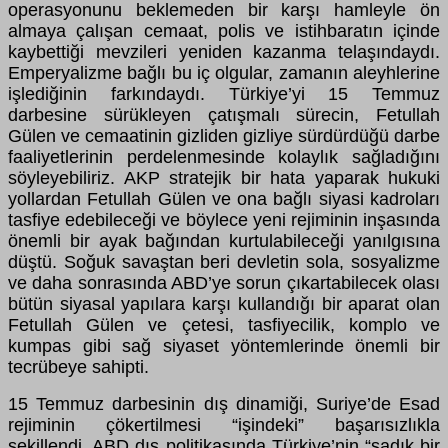
operasyonunu beklemeden bir karşı hamleyle ön
almaya çalışan cemaat, polis ve istihbaratın içinde
kaybettiği mevzileri yeniden kazanma telaşındaydı.
Emperyalizme bağlı bu iç olgular, zamanın aleyhlerine
işlediğinin farkındaydı. Türkiye’yi 15 Temmuz
darbesine sürükleyen çatışmalı sürecin, Fetullah
Gülen ve cemaatinin gizliden gizliye sürdürdüğü darbe
faaliyetlerinin perdelenmesinde kolaylık sağladığını
söyleyebiliriz. AKP stratejik bir hata yaparak hukuki
yollardan Fetullah Gülen ve ona bağlı siyasi kadroları
tasfiye edebileceği ve böylece yeni rejiminin inşasında
önemli bir ayak bağından kurtulabileceği yanılgısına
düştü. Soğuk savaştan beri devletin sola, sosyalizme
ve daha sonrasında ABD’ye sorun çıkartabilecek olası
bütün siyasal yapılara karşı kullandığı bir aparat olan
Fetullah Gülen ve çetesi, tasfiyecilik, komplo ve
kumpas gibi sağ siyaset yöntemlerinde önemli bir
tecrübeye sahipti.
15 Temmuz darbesinin dış dinamiği, Suriye’de Esad
rejiminin çökertilmesi “işindeki” başarısızlıkla
şekillendi.
ABD dış politikasında Türkiye’nin “sadık bir