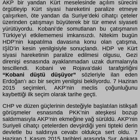
AKP bir yandan Kürt meselesinde açılım sürecini
örgütleyip Kürt siyasi hareketini paralize etmeye
çalışırken, öte yandan da Suriye’deki cihatçı çeteler
üzerinden çatışmayı büyüterek bir tür emevi siyaseti
yürütüyordu. Kobani’de somutlanan bu çatışmanın
Türkiye’yi etkilememesi imkansızdı. Nitekim bugün
HDP’nin kapatılma davasına konu olan çatışma,
IŞİD’in kesin yenilgisiyle sonuçlandı. HDP ve Kürt
siyasi hareketinin paralize edilmesi olgusu, Gezi
direnişi esnasında ayaklanmadan uzak durmalarıyla
tescillendi. Kobani ve Rojava’daki tarafgirliğini
“Kobani düştü düşüyor”
sözleriyle ilan eden
Erdoğan’ı acı bir seçim yenilgisi bekliyordu. 7 Haziran
2015 seçimleri, AKP’nin meclis çoğunluğunu
kaybettiği ilk seçim olarak tarihe geçti.
CHP ve düzen güçlerinin desteğiyle başlatılan istikşafi
görüşmeler esnasında PKK’nin ateşkesi bozup
saldırmasıyla AKP’nin ekmeğine yağ sürüldü. AKP’nin
Suriyeli cihatçı çetelerden devşirdiği yeni tipteki derin
devletle bu saldırıya cevabı oldukça sert oldu. 7
Haziran 1 Kasım 2015 tarihleri arasında Sur, Ankara