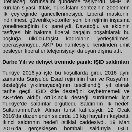
üretileceği sorunsalını gündeme taşıyordu. MHP ile
kurulan siyasi ittifak, Türk-İslam sentezinin 2000’lerin
ilk çeyreğinde güncellenmesiydi. Liberal maskenin
indirilmesi, güvenlikçi-otoriter yeni bir rejimin inşasına
yönelineceğinin ilk işaretiydi. Davutoğlu ve ekibinin
tasfiyesi bir bakıma liberal bagajın boşaltılarak bu
boşluğa ülkücü-faşist kadroların yerleştirilmesi
operasyonuydu. AKP bu hamlesiyle kendinden ümit
besleyen liberal entelejensiyayı da oyun dışına attı.
Darbe Yılı ve dehşet treninde panik: IŞID saldırıları
Türkiye 2016’ya işte bu koşullarda girdi. 2016 aynı
zamanda Suriye’de Esad rejiminin İran ve Rusya’nın
desteğiyle yıkılmayacağının tescillendiği yıl olarak
tarihe geçti. IŞID kitle desteğini kaybetmemek ve
AKP’den aldığı örtük-açık desteği sürdürmek için
Türkiye’de saldırılar örgütledi. Saldırının ilk hedefi
Sultanahmet’teki Alman turist kafilesiydi. 12 Ocak
2016’da düzenlenen saldırda 13 kişi hayatını kaybetti.
İkinci saldırının hedefi İstiklal caddesiydi. 19 Mart
2016’da gerçekleşen bombalı saldırıyla IŞİD,