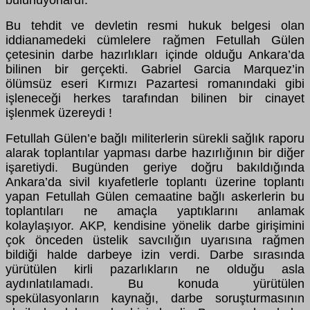
bulunuyorlardı.
Bu tehdit ve devletin resmi hukuk belgesi olan
iddianamedeki cümlelere rağmen Fetullah Gülen
çetesinin darbe hazırlıkları içinde olduğu Ankara’da
bilinen bir gerçekti. Gabriel Garcia Marquez’in
ölümsüz eseri Kırmızı Pazartesi romanındaki gibi
işleneceği herkes tarafından bilinen bir cinayet
işlenmek üzereydi !
Fetullah Gülen’e bağlı militerlerin sürekli sağlık raporu
alarak toplantılar yapması darbe hazırlığının bir diğer
işaretiydi. Bugünden geriye doğru bakıldığında
Ankara’da sivil kıyafetlerle toplantı üzerine toplantı
yapan Fetullah Gülen cemaatine bağlı askerlerin bu
toplantıları ne amaçla yaptıklarını anlamak
kolaylaşıyor. AKP, kendisine yönelik darbe girişimini
çok önceden üstelik savcılığın uyarısına rağmen
bildiği halde darbeye izin verdi. Darbe sırasında
yürütülen kirli pazarlıkların ne olduğu asla
aydınlatılamadı. Bu konuda yürütülen
spekülasyonların kaynağı, darbe soruşturmasının