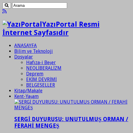
YazıPortal Resmi
İnternet Sayfasıdır
ANASAYFA
Bilim ve Teknoloji
Dosyalar
Hafıza-i Beşer
NEOLİBERALİZM
Deprem
EKİM DEVRİMİ
BELGESELLER
Kitap/Makale
Kent-Yaşam
SERGİ DUYURUSU: UNUTULMUŞ ORMAN /
FERAHİ MENGEŞ