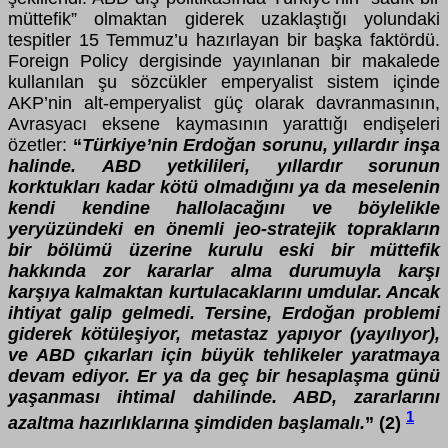
müttefik” olmaktan giderek uzaklaştığı yolundaki
tespitler 15 Temmuz’u hazırlayan bir başka faktördü.
Foreign Policy dergisinde yayınlanan bir makalede
kullanılan şu sözcükler emperyalist sistem içinde
AKP’nin alt-emperyalist güç olarak davranmasının,
Avrasyacı eksene kaymasının yarattığı endişeleri
özetler:
“
Türkiye’nin Erdoğan sorunu, yıllardır inşa
halinde. ABD yetkilileri, yıllardır sorunun
korktukları kadar kötü olmadığını ya da meselenin
kendi kendine hallolacağını ve böylelikle
yeryüzündeki en önemli jeo-stratejik toprakların
bir bölümü üzerine kurulu eski bir müttefik
hakkında zor kararlar alma durumuyla karşı
karşıya kalmaktan kurtulacaklarını umdular. Ancak
ihtiyat galip gelmedi. Tersine, Erdoğan problemi
giderek kötüleşiyor, metastaz yapıyor (yayılıyor),
ve ABD çıkarları için büyük tehlikeler yaratmaya
devam ediyor. Er ya da geç bir hesaplaşma günü
yaşanması ihtimal dahilinde. ABD, zararlarını
1
azaltma hazırlıklarına şimdiden başlamalı.
” (2)