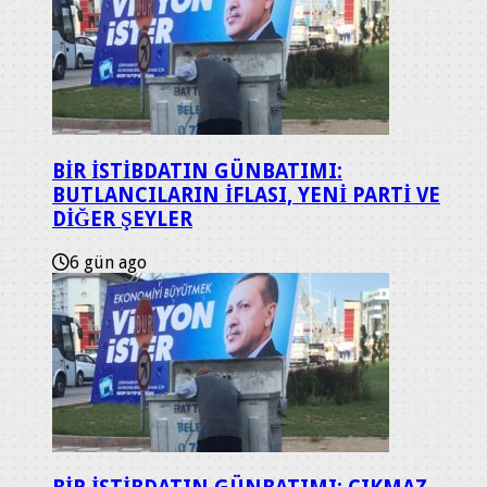
BİR İSTİBDATIN GÜNBATIMI:
BUTLANCILARIN İFLASI, YENİ PARTİ VE
DİĞER ŞEYLER
6 gün ago