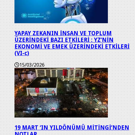
YAPAY ZEKANIN İNSAN VE TOPLUM
ÜZERİNDEKİ BAZI ETKİLERİ : YZ’NİN
EKONOMİ VE EMEK ÜZERİNDEKİ ETKİLERİ
(VI-c)
15/03/2026
19 MART ‘IN YILDÖNÜMÜ MİTİNGİ’NDEN
NOTLAR