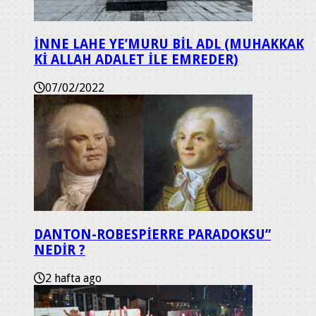
İNNE LAHE YE’MURU BİL ADL (MUHAKKAK
Kİ ALLAH ADALET İLE EMREDER)
07/02/2022
DANTON-ROBESPİERRE PARADOKSU”
NEDİR ?
2 hafta ago