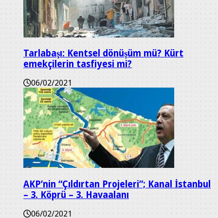
Tarlabaşı: Kentsel dönüşüm mü? Kürt
emekçilerin tasfiyesi mi?
06/02/2021
AKP’nin “Çıldırtan Projeleri”; Kanal İstanbul
– 3. Köprü – 3. Havaalanı
06/02/2021