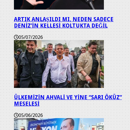
ARTIK ANLAŞILDI MI, NEDEN SADECE
DENİZ’İN KELLESİ KOLTUKTA DEĞİL
05/07/2026
ÜLKEMİZİN AHVALİ VE YİNE “SARI ÖKÜZ”
MESELESİ
05/06/2026