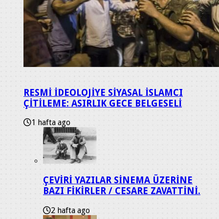
RESMİ İDEOLOJİYE SİYASAL İSLAMCI
ÇİTİLEME: ASIRLIK GECE BELGESELİ
1 hafta ago
ÇEVİRİ YAZILAR SİNEMA ÜZERİNE
BAZI FİKİRLER / CESARE ZAVATTİNİ.
2 hafta ago