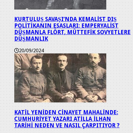
KURTULUŞ SAVAŞI’NDA KEMALİST DIŞ
POLİTİKANIN ESASLARI: EMPERYALİST
DÜŞMANLA FLÖRT, MÜTTEFİK SOVYETLERE
DÜŞMANLIK
20/09/2024
KATİL YENİDEN CİNAYET MAHALİNDE:
CUMHURİYET YAZARI ATİLLA İLHAN
TARİHİ NEDEN VE NASIL ÇARPITIYOR ?