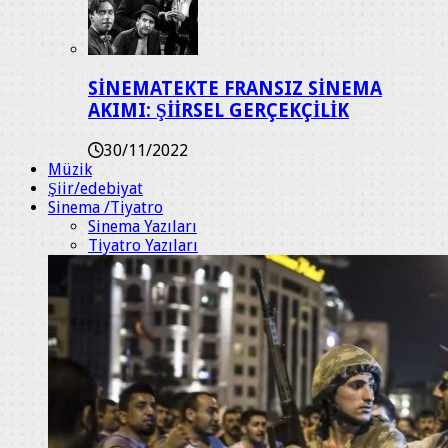
SİNEMATEKTE FRANSIZ SİNEMA
AKIMI: ŞİİRSEL GERÇEKÇİLİK
30/11/2022
Müzik
Şiir/edebiyat
Sinema /Tiyatro
Sinema Yazıları
Tiyatro Yazıları