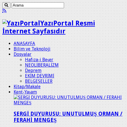
YazıPortal Resmi
İnternet Sayfasıdır
ANASAYFA
Bilim ve Teknoloji
Dosyalar
Hafıza-i Beşer
NEOLİBERALİZM
Deprem
EKİM DEVRİMİ
BELGESELLER
Kitap/Makale
Kent-Yaşam
SERGİ DUYURUSU: UNUTULMUŞ ORMAN /
FERAHİ MENGEŞ