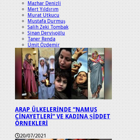
Mazhar Denizli
Mert Yıldırım
Murat Utkucu
Mustafa Durmuş
Salih Zeki Tombak
Sinan Dervişoğlu
Taner Renda
Ümit Özdemir
ARAP ÜLKELERİNDE “NAMUS
CİNAYETLERİ” VE KADINA ŞİDDET
ÖRNEKLERİ
20/07/2021