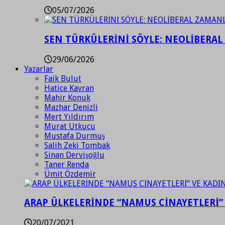
05/07/2026
SEN TÜRKÜLERİNİ SÖYLE: NEOLİBERAL
29/06/2026
Yazarlar
Faik Bulut
Hatice Kavran
Mahir Konuk
Mazhar Denizli
Mert Yıldırım
Murat Utkucu
Mustafa Durmuş
Salih Zeki Tombak
Sinan Dervişoğlu
Taner Renda
Ümit Özdemir
ARAP ÜLKELERİNDE “NAMUS CİNAYETLERİ”
20/07/2021