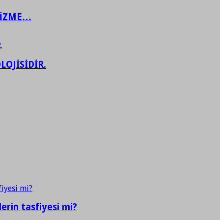
ŞİZME…
LOJİSİDİR.
erin tasfiyesi mi?