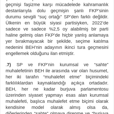
geçmişi faşizme karşı mücadelede kahramanlık
destanlarıyla dolu geçmişin şanlı FKP’sinin
durumu sevgili “suç ortağı” SP’den farklı değildir.
Ülkenin en büyük siyasi partisiyken, 2022’de
sadece ve sadece %2,5 oy alabilmiş bir parti
haline gelmiş olan FKP’de hiçbir yanlış anlamaya
yer bırakmayacak bir şekilde, seçime katılma
nedenini BEH’nin adayının ikinci tura geçmesini
engellemek olduğunu ilan etmiştir.
.
7)
SP ve FKP’nin kurumsal ve “sahte”
muhalefetinin BEH ile arasında var olan husumet,
her iki tarafın “muhalefet etme” biçimindeki
farklılıklardan kaynaklandığı açıkça ortadadır.
BEH, her ne kadar burjuva parlamentosu
üzerinden siyaset yapmayı esas alan kurumsal
muhalefeti, başlıca muhalefet etme biçimi olarak
kendisine model olarak almış olsa da,
diğerlerinden “sahte” olmaya direnme ve “burjuva