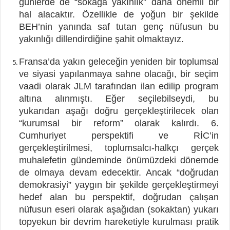
günlerde de “sokağa yakınlık” daha önemli bir
hal alacaktır. Özellikle de yoğun bir şekilde
BEH’nin yanında saf tutan genç nüfusun bu
yakınlığı dillendirdiğine şahit olmaktayız.
Fransa’da yakın geleceğin yeniden bir toplumsal
ve siyasi yapılanmaya sahne olacağı, bir seçim
vaadi olarak JLM tarafından ilan edilip program
altına alınmıştı. Eğer seçilebilseydi, bu
yukarıdan aşağı doğru gerçekleştirilecek olan
“kurumsal bir reform” olarak kalırdı. 6.
Cumhuriyet perspektifi ve RİC’in
gerçekleştirilmesi, toplumsalcı-halkçı gerçek
muhalefetin gündeminde önümüzdeki dönemde
de olmaya devam edecektir. Ancak “doğrudan
demokrasiyi” yaygın bir şekilde gerçekleştirmeyi
hedef alan bu perspektif, doğrudan çalışan
nüfusun eseri olarak aşağıdan (sokaktan) yukarı
topyekun bir devrim hareketiyle kurulması pratik