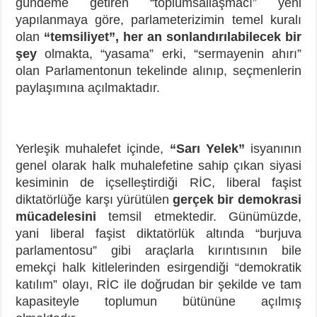
gündeme getiren “toplumsallaşmacı” yeni
yapılanmaya göre, parlameterizimin temel kuralı
olan
“temsiliyet”, her an sonlandırılabilecek bir
şey
olmakta, “yasama” erki, “sermayenin ahırı”
olan Parlamentonun tekelinde alınıp, seçmenlerin
paylaşımına açılmaktadır.
Yerleşik muhalefet içinde,
“Sarı Yelek”
isyanının
genel olarak halk muhalefetine sahip çıkan siyasi
kesiminin de içselleştirdiği RİC, liberal faşist
diktatörlüğe karşı yürütülen
gerçek bir demokrasi
mücadelesini
temsil etmektedir. Günümüzde,
yani liberal faşist diktatörlük altında “burjuva
parlamentosu” gibi araçlarla kırıntısının bile
emekçi halk kitlelerinden esirgendiği “demokratik
katılım” olayı, RİC ile doğrudan bir şekilde ve tam
kapasiteyle toplumun bütününe açılmış