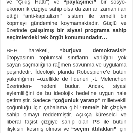
ve “Çıkış Hattı”) ve
“paylaşımcı”
bir sosyo-
ekonomik çizgiye sahip olsa da zaman zaman ilan
ettiği “anti-kapitalizmi” sistem ile temelli bir
kopmayı gündemine koymamaktadır. Güçlü ve
üzerind
e çalışılmış bir siyasi programa sahip
seçimlerdeki tek örgüt konumundadır…
BEH hareketi,
“burjuva demokrasisi”
ütopyasının toplumsal sınıfların varlığını yok
sayan saçmalığına rağmen savunma ve uygulama
peşindedir. İdeolojik planda Robespierre’e bütün
yakınlığının –özellikle de liderleri j-L Melenchon
üzerinden- nedeni budur. Ancak, siyasi
eylemliliğini de bu ideolojik hedefine uygun hale
getirmiştir. Sadece
“çoğunluk yaratıp”
milletvekili
çoğunluğu için çabalama gibi
“temel”
bir çizgiye
sahip olmayı reddetmiştir. Açıkça küreselci ve
liberal faşist çizgiye sahip olan PS ile bütün
ilişkisini kesmiş olması ve
“seçim ittifakları”
için