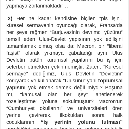
yapmaya zorlanmaktadır…
.
2)
Her ne kadar kendisine biçilen “pis işin”,
küresel sermayenin oyuncağı olarak, Fransa’da
her şeye rağmen “Burjuvazinin devrimci yüzünü”
temsil eden Ulus-Devlet yapısının yok edilişini
tamamlamak olmuş olsa da; Macron, bir “liberal
faşist” olarak yıkmaya çabaladığı aynı Ulus
Devletin bütün kurumsal yapılarını bu iş için
seferber etmekten çekinmemiştir. Zaten, “Küresel
sermaye” dediğimiz, Ulus Devletin “Devletini”
koruyarak ve kullanarak “Ulusunu” yani
toplumsal
yapısını
yok etmek demek değil miydi? Boşuna
mı, “kamusal olan her şey” lanetlenerek
“özelleştirme” yoluna sokulmuştur? Macron’un
“Cumhuriyet okullarını” ve üniversiteleri ören
yerine çevirerek, ilkokuldan sonra halk
çocuklarının
“iş yerinin yolunu tutması”
gerektiğini savunması başka ne anlama gelebilir