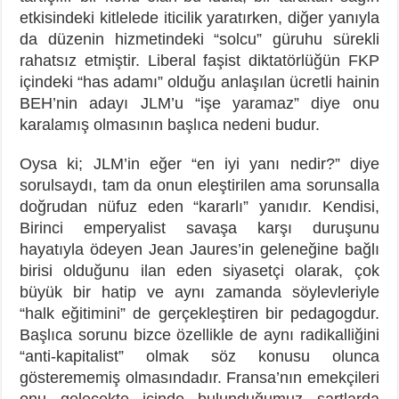
etkisindeki kitlelede iticilik yaratırken, diğer yanıyla
da düzenin hizmetindeki “solcu” güruhu sürekli
rahatsız etmiştir. Liberal faşist diktatörlüğün FKP
içindeki “has adamı” olduğu anlaşılan ücretli hainin
BEH’nin adayı JLM’u “işe yaramaz” diye onu
karalamış olmasının başlıca nedeni budur.
Oysa ki; JLM’in eğer “en iyi yanı nedir?” diye
sorulsaydı, tam da onun eleştirilen ama sorunsalla
doğrudan nüfuz eden “kararlı” yanıdır. Kendisi,
Birinci emperyalist savaşa karşı duruşunu
hayatıyla ödeyen Jean Jaures’in geleneğine bağlı
birisi olduğunu ilan eden siyasetçi olarak, çok
büyük bir hatip ve aynı zamanda söylevleriyle
“halk eğitimini” de gerçekleştiren bir pedagogdur.
Başlıca sorunu bizce özellikle de aynı radikalliğini
“anti-kapitalist” olmak söz konusu olunca
gösterememiş olmasındadır. Fransa’nın emekçileri