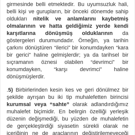
girmesinde belli etmektedir. Bu uyumsuzluk hali,
belli kişi ve gurupların, bir önceki dönemde sahip
oldukları
nitelik ve anlamlarını kaybetmiş
olmalarının ve hatta geldiğimiz yerde kendi
karşıtlarına dönüşmüş olduklarının
da
göstergeleri durumundadır. Örneğin, ya tarihin
çarkını dönüştüren “ilerici” bir konumdayken “kara
bir gerici” haline gelmişlerdir; ya da tarihsel bir
sıçramanın öznesi olabilen “devrimci” bir
konumdayken, “karşı devrimci” haline
dönüşmüşlerdir.
.
5)
Birbirlerinden kesin kes ve geri dönülmez bir
şekilde ayrışan bu iki tip muhalefetten birincisi
kurumsal veya “sahte”
olarak adlandırdığımız
muhalefet biçimidir. En belirgin özelliği yerleşik
düzenin değişmediği, bu yüzden de muhalefetin
de gerçekleştirdiği siyasetin sürekli olarak ne
içeriğinin ne de araçlarının değiştirilemeyeceği