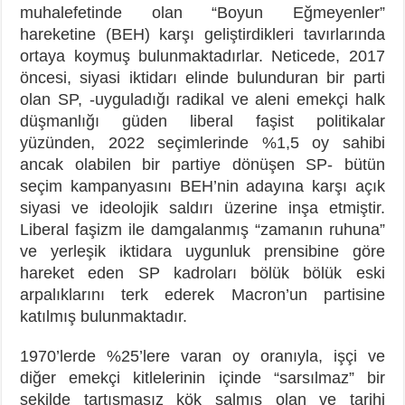
muhalefetinde olan “Boyun Eğmeyenler”
hareketine (BEH) karşı geliştirdikleri tavırlarında
ortaya koymuş bulunmaktadırlar. Neticede, 2017
öncesi, siyasi iktidarı elinde bulunduran bir parti
olan SP, -uyguladığı radikal ve aleni emekçi halk
düşmanlığı güden liberal faşist politikalar
yüzünden, 2022 seçimlerinde %1,5 oy sahibi
ancak olabilen bir partiye dönüşen SP- bütün
seçim kampanyasını BEH’nin adayına karşı açık
siyasi ve ideolojik saldırı üzerine inşa etmiştir.
Liberal faşizm ile damgalanmış “zamanın ruhuna”
ve yerleşik iktidara uygunluk prensibine göre
hareket eden SP kadroları bölük bölük eski
arpalıklarını terk ederek Macron’un partisine
katılmış bulunmaktadır.
1970’lerde %25’lere varan oy oranıyla, işçi ve
diğer emekçi kitlelerinin içinde “sarsılmaz” bir
şekilde tartışmasız kök salmış olan ve tarihi