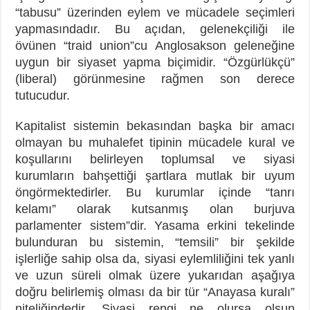
“tabusu” üzerinden eylem ve mücadele seçimleri
yapmasındadır. Bu açıdan, gelenekçiliği ile
övünen “traid union”cu Anglosakson geleneğine
uygun bir siyaset yapma biçimidir. “Özgürlükçü”
(liberal) görünmesine rağmen son derece
tutucudur.
Kapitalist sistemin bekasından başka bir amacı
olmayan bu muhalefet tipinin mücadele kural ve
koşullarını belirleyen toplumsal ve siyasi
kurumların bahşettiği şartlara mutlak bir uyum
öngörmektedirler. Bu kurumlar içinde “tanrı
kelamı” olarak kutsanmış olan burjuva
parlamenter sistem”dir. Yasama erkini tekelinde
bulunduran bu sistemin, “temsili” bir şekilde
işlerliğe sahip olsa da, siyasi eylemliliğini tek yanlı
ve uzun süreli olmak üzere yukarıdan aşağıya
doğru belirlemiş olması da bir tür “Anayasa kuralı”
niteliğindedir. Siyasi rengi ne olursa olsun