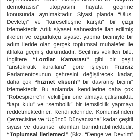
demokrasisi” ütopyasını hayata geçirme
konusunda ayrılmaktadır. Siyasi planda “Ulus-
Devletçi” ve “küreselleşme karşıtı” bir çizgi
izlemektedir. Artık siyaset sahnesinde ilan edilmiş
ilkeleri ve özgürlükçü siyaset yapma biçimiyle bir
adım ileride olan gerçek toplumsal muhalefet ile
ittifaka geçmiş durumdadır. Seçilmiş vekilleri bile,
İngiltere
“Lordlar Kamarası”
gibi bir çeşit
“aristokratik kurallara” göre işleyen Fransız
Parlamentosunun çehresini değiştirecek kadar,
daha çok
“hizmet eksenli”
bir davranış biçimi”
izlemektedir. Bu anlamda, kendilerine daha çok
“Robespierre”in vekilliğini öne almaya çalışmakta,
“kapı kulu” ve “sembolik” bir temsilcilik yapmayı
reddetmektedirler. Kendi içlerinde, Komünistinden
Çevrecisine ve “Üçüncü Dünyacısına” kadar çeşitli
siyasi ve düşünsel akımları barındırabilmektedir.
“Toplumsal ilerlemeci”
(Bkz. “Denge ve Devrim”