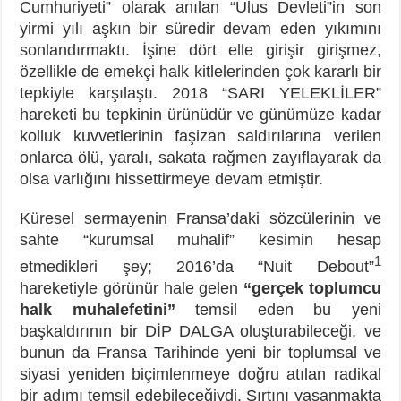
Cumhuriyeti” olarak anılan “Ulus Devleti”in son
yirmi yılı aşkın bir süredir devam eden yıkımını
sonlandırmaktı. İşine dört elle girişir girişmez,
özellikle de emekçi halk kitlelerinden çok kararlı bir
tepkiyle karşılaştı. 2018 “SARI YELEKLİLER”
hareketi bu tepkinin ürünüdür ve günümüze kadar
kolluk kuvvetlerinin faşizan saldırılarına verilen
onlarca ölü, yaralı, sakata rağmen zayıflayarak da
olsa varlığını hissettirmeye devam etmiştir.
Küresel sermayenin Fransa’daki sözcülerinin ve
sahte “kurumsal muhalif” kesimin hesap
1
etmedikleri şey; 2016’da “Nuit Debout”
hareketiyle görünür hale gelen
“gerçek toplumcu
halk muhalefetini”
temsil eden bu yeni
başkaldırının bir DİP DALGA oluşturabileceği, ve
bunun da Fransa Tarihinde yeni bir toplumsal ve
siyasi yeniden biçimlenmeye doğru atılan radikal
bir adımı temsil edebileceğiydi. Sırtını yaşanmakta