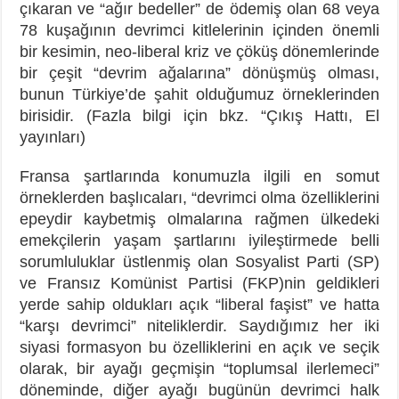
çıkaran ve “ağır bedeller” de ödemiş olan 68 veya
78 kuşağının devrimci kitlelerinin içinden önemli
bir kesimin, neo-liberal kriz ve çöküş dönemlerinde
bir çeşit “devrim ağalarına” dönüşmüş olması,
bunun Türkiye’de şahit olduğumuz örneklerinden
birisidir. (Fazla bilgi için bkz. “Çıkış Hattı, El
yayınları)
Fransa şartlarında konumuzla ilgili en somut
örneklerden başlıcaları, “devrimci olma özelliklerini
epeydir kaybetmiş olmalarına rağmen ülkedeki
emekçilerin yaşam şartlarını iyileştirmede belli
sorumluluklar üstlenmiş olan Sosyalist Parti (SP)
ve Fransız Komünist Partisi (FKP)nin geldikleri
yerde sahip oldukları açık “liberal faşist” ve hatta
“karşı devrimci” niteliklerdir. Saydığımız her iki
siyasi formasyon bu özelliklerini en açık ve seçik
olarak, bir ayağı geçmişin “toplumsal ilerlemeci”
döneminde, diğer ayağı bugünün devrimci halk