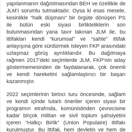
yapılanmanın dağıtılmasından BEH ve özellikle de
JLM’i sorumlu tutmaktadır. Oysa ki esas mesele,
kesinlikle “halk düşmanı” bir örgüte dönüşen PS
ile bütün eski siyasi birlikteliklerin son
bulunmasından yana tavır takınan JLM ile, bu
ittifakları kendi “kurumsal” ve “sahte” ittifak
anlayışına göre sürdürmek isteyen FKP arasındaki
uzlaşmaz görüş ayrılıklarıdır. Bu dağılmaya
rağmen 2017’deki seçimlerde JLM, FKP’nin aday
göstermemesinden de faydalanarak, çok önemli
ve kendi hareketini sağlamlaştırıcı bir başarı
kazanmıştır.
2022 seçimlerinin birinci turu öncesinde, sağlam
ve kendi içinde tutarlı öneriler içeren siyasi bir
programın etrafında, komünistinden çevrecisine
kadar birçok militan ve sivil toplum şahsiyetini
içeren “Halkçı Birlik” (Union Populaire) ittifakı
kurulmuştur. Bu ittifak, hem devletin ve hem de