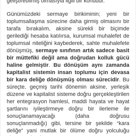
geliştirebilmiş olmasıyla ilgili bir konudur.
Günümüzdeki sermaye birikiminin; yeni bir
toplumsallaşma sürecine daha girmiş olmasını bir
tarafa bırakalım, aksine sürekli bir biçimde
gerilediği hesaba katılırsa, kurumsal muhalefet de
toplumsal niteliğini kaybederek, sahte muhalefete
dönüşmüş,
sermaye sınıfının artık sadece basit
bir müttefiki değil ama doğrudan kolluk gücü
haline gelmiştir
.
Bu dönüşüm aynı zamanda
kapitalist sistemin insan toplumu için devasa
bir kara deliğe dönüşmüş olması sürecidir
. Bu
süreçte, geçmiş tarihi dönemin aksine, yerleşik
düzene ve kapitalist sisteme doğru gerçekleştirilen
her entegrasyon hamlesi, maddi hayata ve hayat
şartlarını iyileştirmeye doğru bir ilerleme ile
sonuçlanamayacağı (daha doğrusu
sonuçlanmadığı) gibi, tersine bir şekilde “kara
deliğe” yani mutlak bir ölüme doğru yolculuğu