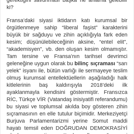
ki?
Fransa’daki siyasi iktidarın katı kurumsal bir
örgütlenmeye sahip “liberal faşist” karakterini
büyük bir sağduyu ve zihin açıklığıyla fark eden
kesim; düşünülebileceğinin aksine, “entel elit”,
“akademisyen”, vb. den oluşan kesim olmamıştır.
Tam tersine ve Fransa’nın tarihsel devrimci
geleneğine uygun olarak bu
bilinç sıçraması
“sarı
yelek” isyanı ile, bütün varlığı ile sermayeye teslim
olmuş kurumsal entellektüellerin aşağıladığı halk
kitlelerinin baş kaldırışıyla 2018’deki ilk
ayaklanmayla kendisini göstermiştir. Fransızca
RİC, Türkçe VİR (Vatandaş inisiyatifi referandumu)
bu siyasi ve toplumsal akılda boy gösteren zihin
sıçramasının en elle tutulur biçimidir. Merkeziyetçi
Burjuva Parlamentarizmi yerine Somut maddi
hayatı temsil eden DOĞRUDAN DEMOKRASİYİ