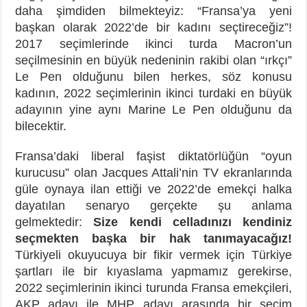
daha şimdiden bilmekteyiz: “Fransa’ya yeni
başkan olarak 2022’de bir kadını seçtireceğiz”!
2017 seçimlerinde ikinci turda Macron’un
seçilmesinin en büyük nedeninin rakibi olan “ırkçı”
Le Pen olduğunu bilen herkes, söz konusu
kadının, 2022 seçimlerinin ikinci turdaki en büyük
adayının yine aynı Marine Le Pen olduğunu da
bilecektir.
Fransa’daki liberal faşist diktatörlüğün “oyun
kurucusu” olan Jacques Attali’nin TV ekranlarında
güle oynaya ilan ettiği ve 2022’de emekçi halka
dayatılan senaryo gerçekte şu anlama
gelmektedir:
Size kendi celladınızı kendiniz
seçmekten başka bir hak tanımayacağız!
Türkiyeli okuyucuya bir fikir vermek için Türkiye
şartları ile bir kıyaslama yapmamız gerekirse,
2022 seçimlerinin ikinci turunda Fransa emekçileri,
AKP adayı ile MHP adayı arasında bir seçim