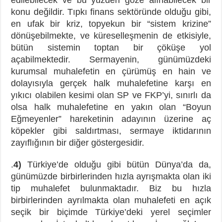
edilebilecek ve bu yüzden göze alınabilecek bir
konu değildir. Tıpkı finans sektöründe olduğu gibi,
en ufak bir kriz, topyekun bir “sistem krizine”
dönüşebilmekte, ve küreselleşmenin de etkisiyle,
bütün sistemin toptan bir çöküşe yol
açabilmektedir. Sermayenin, günümüzdeki
kurumsal muhalefetin en çürümüş en hain ve
dolayısıyla gerçek halk muhalefetine karşı en
yıkıcı olabilen kesimi olan SP ve FKP’yi, sınırlı da
olsa halk muhalefetine en yakın olan “Boyun
Eğmeyenler” hareketinin adayının üzerine aç
köpekler gibi saldırtması, sermaye iktidarının
zayıflığının bir diğer göstergesidir.
.
4)
Türkiye’de olduğu gibi bütün Dünya’da da,
günümüzde birbirlerinden hızla ayrışmakta olan iki
tip muhalefet bulunmaktadır. Biz bu hızla
birbirlerinden ayrılmakta olan muhalefeti en açık
seçik bir biçimde Türkiye’deki yerel seçimler