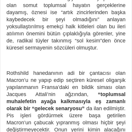
olan somut toplumsal hayatın gerçeklerine
dayamış, öznesi ise “artık zincirlerinden başka
kaybedecek bir şeyi olmadığını” anlayan
yoksullaştırılmış emekçi halk kitleleri olan bu ileri
atılımın önemini bütün çıplaklığıyla görenler, yine
de, radikal tüyler takınmış “sol kesim”den önce
küresel sermayenin sözcüleri olmuştur.
Rothshild hanedanının adi bir çantacısı olan
Macron’u ne yapıp edip seçtiren küresel oligarşik
yapılanmanın Fransa’daki en bildik siması olan
Jacques Attali’nin ağzından,
“toplumsal
muhalefetin ayağa kalkmasıyla eş zamanlı
olarak bir “gelecek senaryosu”
da ilan edilmiştir.
Pis işleri gördürmek üzere başa getirilen
Macron’un çabucak yıpranmış olması hiçbir şeyi
değiştirmeyecektir. Onun yerini kimin alacağını