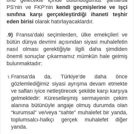
onu gelecekte içinde bulunduğumuz şartlarda
PS’nin ve FKP’nin
kendi geçmişlerine ve işçi
sınıfına karşı gerçekleştirdiği ihaneti teşhir
eden birisi
olarak hatırlayacaklardır.
.
9)
Fransa’daki seçimlerden, ülke emekçileri ve
bütün dünya devrimi açısından siyasi muhalefetin
nasıl olması gerektiğiyle ilgili daha şimdiden
önemli sonuçlar çıkarmamız mümkün hale gelmiş
bulunmaktadır:
Fransa’da da, Türkiye’de daha önce
gözlemlediğimiz siyasi ayrışma devam etmekte
ve safları iyice netleştirecek şekilde karşı karşıya
gelmektedir: Küreselleşmiş sermayenin çekim
alanına bütünüyle angaje olmuş durumda olan
“kurumsal” ve/veya “sahte” muhalefet bir yanda,
toplumsalcı-halkçı gerçek muhalefet diğer
yanda.