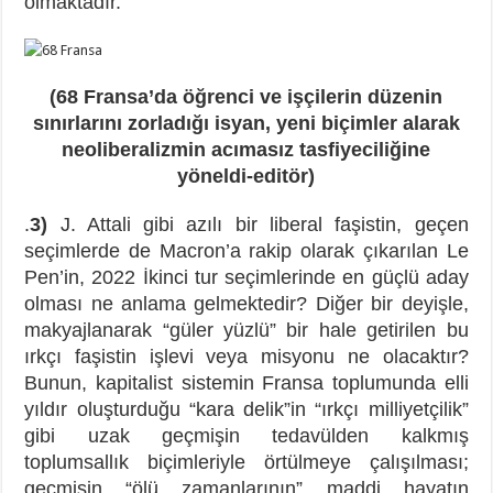
olmaktadır.
(68 Fransa’da öğrenci ve işçilerin düzenin
sınırlarını zorladığı isyan, yeni biçimler alarak
neoliberalizmin acımasız tasfiyeciliğine
yöneldi-editör)
.
3)
J. Attali gibi azılı bir liberal faşistin, geçen
seçimlerde de Macron’a rakip olarak çıkarılan Le
Pen’in, 2022 İkinci tur seçimlerinde en güçlü aday
olması ne anlama gelmektedir? Diğer bir deyişle,
makyajlanarak “güler yüzlü” bir hale getirilen bu
ırkçı faşistin işlevi veya misyonu ne olacaktır?
Bunun, kapitalist sistemin Fransa toplumunda elli
yıldır oluşturduğu “kara delik”in “ırkçı milliyetçilik”
gibi uzak geçmişin tedavülden kalkmış
toplumsallık biçimleriyle örtülmeye çalışılması;
geçmişin “ölü zamanlarının” maddi hayatın