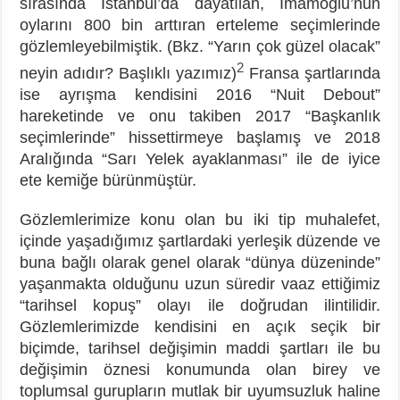
sırasında İstanbul’da dayatılan, İmamoğlu’nun
oylarını 800 bin arttıran erteleme seçimlerinde
gözlemleyebilmiştik. (Bkz. “Yarın çok güzel olacak”
2
neyin adıdır? Başlıklı yazımız)
Fransa şartlarında
ise ayrışma kendisini 2016 “Nuit Debout”
hareketinde ve onu takiben 2017 “Başkanlık
seçimlerinde” hissettirmeye başlamış ve 2018
Aralığında “Sarı Yelek ayaklanması” ile de iyice
ete kemiğe bürünmüştür.
Gözlemlerimize konu olan bu iki tip muhalefet,
içinde yaşadığımız şartlardaki yerleşik düzende ve
buna bağlı olarak genel olarak “dünya düzeninde”
yaşanmakta olduğunu uzun süredir vaaz ettiğimiz
“tarihsel kopuş” olayı ile doğrudan ilintilidir.
Gözlemlerimizde kendisini en açık seçik bir
biçimde, tarihsel değişimin maddi şartları ile bu
değişimin öznesi konumunda olan birey ve
toplumsal gurupların mutlak bir uyumsuzluk haline