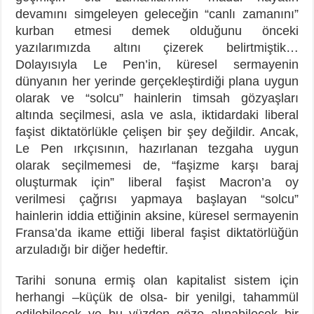
devamını simgeleyen geleceğin “canlı zamanını”
kurban etmesi demek olduğunu önceki
yazılarımızda altını çizerek belirtmiştik…
Dolayısıyla Le Pen’in, küresel sermayenin
dünyanın her yerinde gerçekleştirdiği plana uygun
olarak ve “solcu” hainlerin timsah gözyaşları
altında seçilmesi, asla ve asla, iktidardaki liberal
faşist diktatörlükle çelişen bir şey değildir. Ancak,
Le Pen ırkçısının, hazırlanan tezgaha uygun
olarak seçilmemesi de, “faşizme karşı baraj
oluşturmak için” liberal faşist Macron’a oy
verilmesi çağrısı yapmaya başlayan “solcu”
hainlerin iddia ettiğinin aksine, küresel sermayenin
Fransa’da ikame ettiği liberal faşist diktatörlüğün
arzuladığı bir diğer hedeftir.
Tarihi sonuna ermiş olan kapitalist sistem için
herhangi –küçük de olsa- bir yenilgi, tahammül