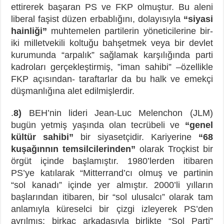
ettirerek başaran PS ve FKP olmuştur. Bu aleni
liberal faşist düzen erbablığını, dolayısıyla
“siyasi
hainliği”
muhtemelen partilerin yöneticilerine bir-
iki milletvekili koltuğu bahşetmek veya bir devlet
kurumunda “arpalık” sağlamak karşılığında parti
kadroları gerçekleştirmiş, ”iman sahibi” –özellikle
FKP açısından- taraftarlar da bu halk ve emekçi
düşmanlığına alet edilmişlerdir.
.
8)
BEH’nin lideri Jean-Luc Melenchon (JLM)
bugün yetmiş yaşında olan tecrübeli ve
“genel
kültür sahibi”
bir siyasetçidir. Kariyerine
“68
kuşağınnın temsilcilerinden”
olarak Troçkist bir
örgüt içinde başlamıştır. 1980’lerden itibaren
PS’ye katılarak “Mitterrand’cı olmuş ve partinin
“sol kanadı” içinde yer almıştır. 2000’li yılların
başlarından itibaren, bir “sol ulusalcı” olarak tam
anlamıyla küreselci bir çizgi izleyerek PS’den
ayrılmış; birkaç arkadaşıyla birlikte “Sol Parti”