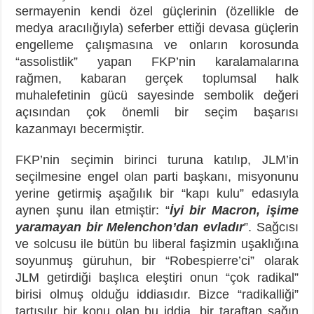
sermayenin kendi özel güçlerinin (özellikle de
medya aracılığıyla) seferber ettiği devasa güçlerin
engelleme çalışmasına ve onların korosunda
“assolistlik” yapan FKP’nin karalamalarına
rağmen, kabaran gerçek toplumsal halk
muhalefetinin gücü sayesinde sembolik değeri
açısından çok önemli bir seçim başarısı
kazanmayı becermiştir.
FKP’nin seçimin birinci turuna katılıp, JLM’in
seçilmesine engel olan parti başkanı, misyonunu
yerine getirmiş aşağılık bir “kapı kulu” edasıyla
aynen şunu ilan etmiştir: “
İyi bir Macron, işime
yaramayan bir Melenchon’dan evladır
”. Sağcısı
ve solcusu ile bütün bu liberal faşizmin uşaklığına
soyunmuş güruhun, bir “Robespierre’ci” olarak
JLM getirdiği başlıca eleştiri onun “çok radikal”
birisi olmuş olduğu iddiasıdır. Bizce “radikalliği”
tartışılır bir konu olan bu iddia, bir taraftan sağın