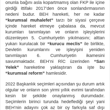
onunla bağını asla kopartmamış olan FKP ile içine
girdiği ittifakı 2017’den önce sonlandırmasının
nedeni budur. BEH hareketi, her ne kadar
“kurumsal muhalefet”
tarzı bir siyasi çerçeve
içinde hareket etmeye çabalasa da, mevcut
kurumları tanımlayan ve onların işleyişlerini
düzenleyen 5. Cumhuriyetin yıkılmasını; alttan
yukarı kurulacak bir
“kurucu meclis”
ile birlikte,
Devletin kurumlarını ve işleyişini yeniden
tanımlayan 6. Cumhuriyetin ikamesini
savunmaktadır. BEH’ni RİC üzerinden
“Sarı
Yelek”
hareketine yaklaştıran da işte bu
“kurumsal reform”
hamlesidir.
2022 Başkanlık seçimleri açısından şu durum artık
olgular ve onların son yirmi yıllık evrimi tarafından
kesin bir şekilde onaylanmış durumdadır.
Seçimlerin birinci turunda hedeflediği şeyi yani
BEH’nin adayını çok az bir oy farkıyla saf dışı