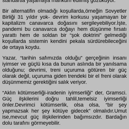
standartla yaşamaya mahkum edilmiş gözüküyor.
Bir alternatifin olmadığı koşullarda,örneğin Sovyetler
Birliği 31 yıldır yok- devrim korkusu yaşamayan bir
kapitalizm canavarca doğasını sergileyebiliyor.İşte,
pandemi bu canavarca doğayı hem düşünme fırsatı
yarattı hem de soldan bir “şok doktrini” gelmediği
koşullarda sistemin kendini pekala sürdürebileceğini
de ortaya koydu.
Yazar, “tarihin safımızda olduğu” gerçeğinin insanı
iyimser ve güçlü kısa da bunun aslında bir yanılsama
olduğunu; devrimi, treni uçuruma götüren bir güç
olarak değil, uçuruma giden trendeki bir el freni olarak
düşünmemiz gerektiğini salık veriyor.
“Aklın kötümserliği-iradenin iyimserliği” der, Gramsci.
Güç ilşkilerini doğru tahlil,temelsiz iyimserliği
önler.Devrimci kötümserlik, olsa olsa, “bir şey
yapmazsak her şey kötüye gidecek” olmalıdır.Umut
ise,mevcut güç ilişkilerinden bağımsızdır. Bardağın
dolu tarafını görmeyebilir.