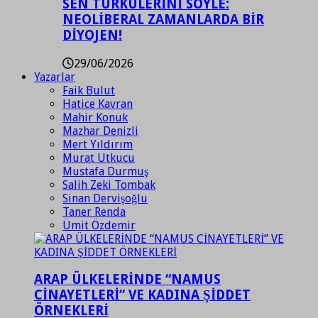
SEN TÜRKÜLERİNİ SÖYLE:
NEOLİBERAL ZAMANLARDA BİR
DİYOJEN!
29/06/2026
Yazarlar
Faik Bulut
Hatice Kavran
Mahir Konuk
Mazhar Denizli
Mert Yıldırım
Murat Utkucu
Mustafa Durmuş
Salih Zeki Tombak
Sinan Dervişoğlu
Taner Renda
Ümit Özdemir
ARAP ÜLKELERİNDE “NAMUS
CİNAYETLERİ” VE KADINA ŞİDDET
ÖRNEKLERİ