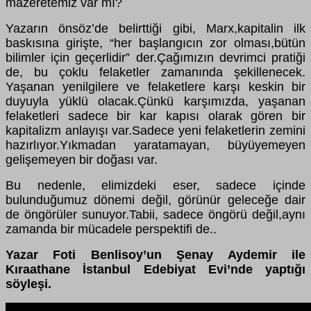
mazeretemiz var mı?
Yazarın önsöz’de belirttiği gibi, Marx,kapitalin ilk
baskısına girişte, “her başlangıcın zor olması,bütün
bilimler için geçerlidir” der.Çağımızın devrimci pratiği
de, bu çoklu felaketler zamanında şekillenecek.
Yaşanan yenilgilere ve felaketlere karşı keskin bir
duyuyla yüklü olacak.Çünkü karşımızda, yaşanan
felaketleri sadece bir kar kapısı olarak gören bir
kapitalizm anlayışı var.Sadece yeni felaketlerin zemini
hazırlıyor.Yıkmadan yaratamayan, büyüyemeyen
gelişemeyen bir doğası var.
Bu nedenle, elimizdeki eser, sadece içinde
bulunduğumuz dönemi değil, görünür geleceğe dair
de öngörüler sunuyor.Tabii, sadece öngörü değil,aynı
zamanda bir mücadele perspektifi de..
Yazar Foti Benlisoy’un Şenay Aydemir ile
Kıraathane İstanbul Edebiyat Evi’nde yaptığı
söyleşi.