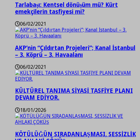
Tarlabaşı: Kentsel dönüşüm mü? Kürt
emekçilerin tasfiyesi mi?
06/02/2021
AKP’nin “Çıldırtan Projeleri”; Kanal İstanbul
– 3. Köprü – 3. Havaalanı
06/02/2021
KÜLTÜREL TANIMA SİYASİ TASFİYE PLANI
DEVAM EDİYOR.
18/01/2026
KÖTÜLÜĞÜN SIRADANLAŞMASI, SESSİZLİK