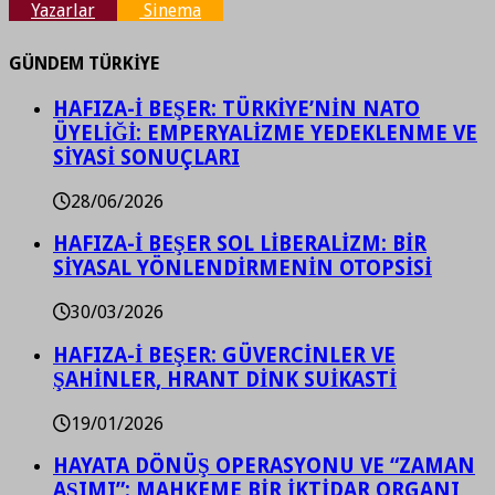
Yazarlar
Sinema
GÜNDEM TÜRKİYE
HAFIZA-İ BEŞER: TÜRKİYE’NİN NATO
ÜYELİĞİ: EMPERYALİZME YEDEKLENME VE
SİYASİ SONUÇLARI
28/06/2026
HAFIZA-İ BEŞER SOL LİBERALİZM: BİR
SİYASAL YÖNLENDİRMENİN OTOPSİSİ
30/03/2026
HAFIZA-İ BEŞER: GÜVERCİNLER VE
ŞAHİNLER, HRANT DİNK SUİKASTİ
19/01/2026
HAYATA DÖNÜŞ OPERASYONU VE “ZAMAN
AŞIMI”: MAHKEME BİR İKTİDAR ORGANI