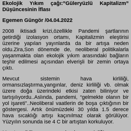
Ekolojik Yıkım çağı:”Güleryüzlü Kapitalizm”
Düşüncesinin İflası
Egemen Güngör /04.04.2022
2008 iktisadi krizi,özellikle Pandemi şartlarının
getirdiği izolasyon ortamı, Kapitalizmin eleştirisi
üzerine yapılan yayınlarda da bir artışa neden
oldu.Zira,Son dönemde de, neoliberal politikalarla
yaşanmakta olan ekolojik yıkım arasındaki bağların
teşhir edilmesi açısından elverişli bir zemin ortaya
çıktı.
Mevcut sistemin hava kirliliği,
ormansızlaştırma,yangınlar, deniz kirliliği vb. olmak
üzere doğa üzerindeki etkisi zaten biliniyor ve
tartışılıyordu..Aslında, pandemi, “gelmekte olanın bir
yol işareti”..Neoliberal vaatlerin de boşa çıktığının bir
göstergesi. Artık önümüzdeki 30 yılda 1.5 derece
hava sıcaklığı artışı kaçınılmaz olarak görülüyor.
Yüzyılın sonunda ise 4 C bir artıştan korkuluyor.