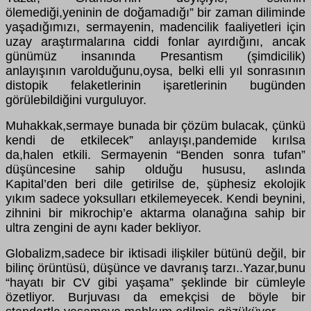
ölemediği,yeninin de doğamadığı” bir zaman diliminde
yaşadığımızı, sermayenin, madencilik faaliyetleri için
uzay araştırmalarına ciddi fonlar ayırdığını, ancak
günümüz insanında Presantism (şimdicilik)
anlayışının varolduğunu,oysa, belki elli yıl sonrasının
distopik felaketlerinin işaretlerinin bugünden
görülebildiğini vurguluyor.
Muhakkak,sermaye bunada bir çözüm bulacak, çünkü
kendi de etkilecek” anlayışı,pandemide kırılsa
da,halen etkili. Sermayenin “Benden sonra tufan”
düşüncesine sahip olduğu hususu, aslında
Kapital’den beri dile getirilse de, şüphesiz ekolojik
yıkım sadece yoksulları etkilemeyecek. Kendi beynini,
zihnini bir mikrochip’e aktarma olanağına sahip bir
ultra zengini de aynı kader bekliyor.
Globalizm,sadece bir iktisadi ilişkiler bütünü değil, bir
bilinç örüntüsü, düşünce ve davranış tarzı..Yazar,bunu
“hayatı bir CV gibi yaşama” şeklinde bir cümleyle
özetliyor. Burjuvası da emekçisi de böyle bir