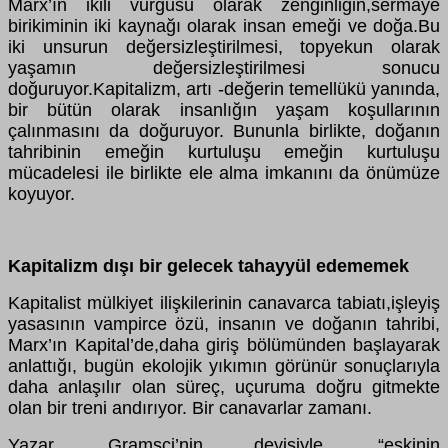
Marx’ın ikili vurgusu olarak zenginliğin,sermaye
birikiminin iki kaynağı olarak insan emeği ve doğa.Bu
iki unsurun değersizleştirilmesi, topyekun olarak
yaşamın değersizleştirilmesi sonucu
doğuruyor.Kapitalizm, artı -değerin temellükü yanında,
bir bütün olarak insanlığın yaşam koşullarının
çalınmasını da doğuruyor. Bununla birlikte, doğanın
tahribinin emeğin kurtuluşu emeğin kurtuluşu
mücadelesi ile birlikte ele alma imkanını da önümüze
koyuyor.
Kapitalizm dışı bir gelecek tahayyül edememek
Kapitalist mülkiyet ilişkilerinin canavarca tabiatı,işleyiş
yasasının vampirce özü, insanın ve doğanın tahribi,
Marx’ın Kapital’de,daha giriş bölümünden başlayarak
anlattığı, bugün ekolojik yıkımın görünür sonuçlarıyla
daha anlaşılır olan süreç, uçuruma doğru gitmekte
olan bir treni andırıyor. Bir canavarlar zamanı.
Yazar, Gramsci’nin deyişiyle, “eskinin