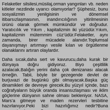
Felaketler silsilesi,müsilaj,orman yangınları vb. neden
kitleler nezdinde uyarıcı olamıyorlar? Şüphesiz, bunu
sosyalizmin yenilgisinin ve dönemsel
itibarsızlaşmasının, inandırıcılığının yitirilmesinin
ürünü olarak görmek mümkündür ve doğrudur.
Yaratıcılık ve Yıkım , kapitalizmin iki yüzüdür.Yıkım,
kapitalizmin mütemmim cüz’üdür.Felaketler, aynı
zamanda, birer mücadele alanıdır.Toplumsal
dayanışmayı artırmayı vesile kılan ve örgütlenme
olanaklarını artıran olaylardır.
Daha sıcak,daha sert ve kavurucu,daha kurak bir
dünyaya doğru gidiyoruz. Biyo çeşitlilik
azalacak.Balığın yerini daha çok denizanası alacak
örneğin. Tabii, böyle bir gezegende devlet de
burjuvazi de bugünkü gibi olmayacak.Başka güç
dinamikleri de devreye girecek.Bu yüzyıl içinde, bazı
coğrafyaların büyük oranda insansızlaşması ve iklim
göçlerine dünyanın sahne olması bekleniyor. NASA,
Mars’a gitmeye ve maden rezervleri tesbitine
hazırlanıyor.Peki bizi hazırlığımız nedir?Buna