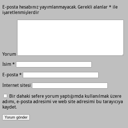
E-posta hesabınız yayımlanmayacak.
Gerekli alanlar
*
ile
işaretlenmişlerdir
Yorum
İsim
*
E-posta
*
İnternet sitesi
Bir dahaki sefere yorum yaptığımda kullanılmak üzere
adımı, e-posta adresimi ve web site adresimi bu tarayıcıya
kaydet.