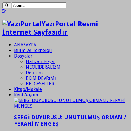
YazıPortal Resmi
İnternet Sayfasıdır
ANASAYFA
Bilim ve Teknoloji
Dosyalar
Hafıza-i Beşer
NEOLİBERALİZM
Deprem
EKİM DEVRİMİ
BELGESELLER
Kitap/Makale
Kent-Yaşam
SERGİ DUYURUSU: UNUTULMUŞ ORMAN /
FERAHİ MENGEŞ