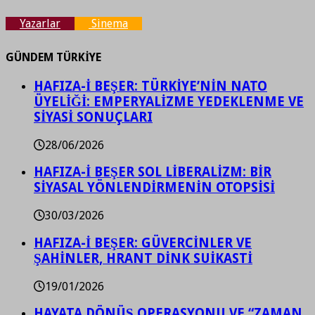
Yazarlar
Sinema
GÜNDEM TÜRKİYE
HAFIZA-İ BEŞER: TÜRKİYE’NİN NATO
ÜYELİĞİ: EMPERYALİZME YEDEKLENME VE
SİYASİ SONUÇLARI
28/06/2026
HAFIZA-İ BEŞER SOL LİBERALİZM: BİR
SİYASAL YÖNLENDİRMENİN OTOPSİSİ
30/03/2026
HAFIZA-İ BEŞER: GÜVERCİNLER VE
ŞAHİNLER, HRANT DİNK SUİKASTİ
19/01/2026
HAYATA DÖNÜŞ OPERASYONU VE “ZAMAN