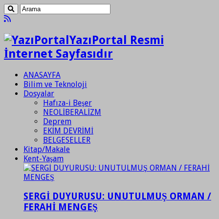
YazıPortal Resmi
İnternet Sayfasıdır
ANASAYFA
Bilim ve Teknoloji
Dosyalar
Hafıza-i Beşer
NEOLİBERALİZM
Deprem
EKİM DEVRİMİ
BELGESELLER
Kitap/Makale
Kent-Yaşam
SERGİ DUYURUSU: UNUTULMUŞ ORMAN /
FERAHİ MENGEŞ