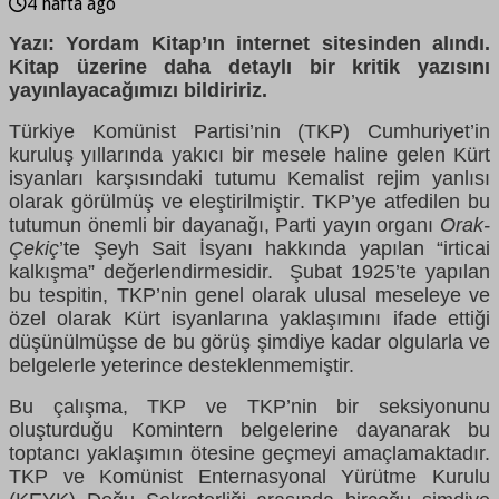
4 hafta ago
Yazı: Yordam Kitap’ın internet sitesinden alındı.
Kitap üzerine daha detaylı bir kritik yazısını
yayınlayacağımızı bildiririz.
Türkiye Komünist Partisi’nin (TKP) Cumhuriyet’in
kuruluş yıllarında yakıcı bir mesele haline gelen Kürt
isyanları karşısındaki tutumu Kemalist rejim yanlısı
olarak görülmüş ve eleştirilmiştir. TKP’ye atfedilen bu
tutumun önemli bir dayanağı, Parti yayın organı
Orak-
Çekiç
’te Şeyh Sait İsyanı hakkında yapılan “irticai
kalkışma” değerlendirmesidir. Şubat 1925’te yapılan
bu tespitin, TKP’nin genel olarak ulusal meseleye ve
özel olarak Kürt isyanlarına yaklaşımını ifade ettiği
düşünülmüşse de bu görüş şimdiye kadar olgularla ve
belgelerle yeterince desteklenmemiştir.
Bu çalışma, TKP ve TKP’nin bir seksiyonunu
oluşturduğu Komintern belgelerine dayanarak bu
toptancı yaklaşımın ötesine geçmeyi amaçlamaktadır.
TKP ve Komünist Enternasyonal Yürütme Kurulu