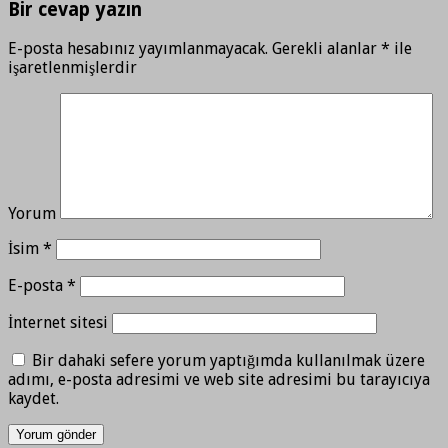
Bir cevap yazın
E-posta hesabınız yayımlanmayacak.
Gerekli alanlar
*
ile
işaretlenmişlerdir
Yorum
İsim
*
E-posta
*
İnternet sitesi
Bir dahaki sefere yorum yaptığımda kullanılmak üzere
adımı, e-posta adresimi ve web site adresimi bu tarayıcıya
kaydet.