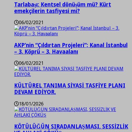
Tarlabaşı: Kentsel dönüşüm mü? Kürt
emekçilerin tasfiyesi mi?
06/02/2021
AKP’nin “Çıldırtan Projeleri”; Kanal İstanbul
– 3. Köprü – 3. Havaalanı
06/02/2021
KÜLTÜREL TANIMA SİYASİ TASFİYE PLANI
DEVAM EDİYOR.
18/01/2026
KÖTÜLÜĞÜN SIRADANLAŞMASI, SESSİZLİK