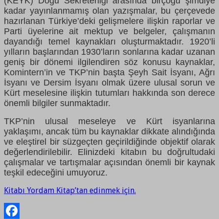
(KEYK) Doğu Sekreterliği arasında birçoğu şimdiye
kadar yayınlanmamış olan yazışmalar, bu çerçevede
hazırlanan Türkiye’deki gelişmelere ilişkin raporlar ve
Parti üyelerine ait mektup ve belgeler, çalışmanın
dayandığı temel kaynakları oluşturmaktadır. 1920’li
yılların başlarından 1930’ların sonlarına kadar uzanan
geniş bir dönemi ilgilendiren söz konusu kaynaklar,
Komintern’in ve TKP’nin başta Şeyh Sait İsyanı, Ağrı
İsyanı ve Dersim İsyanı olmak üzere ulusal sorun ve
Kürt meselesine ilişkin tutumları hakkında son derece
önemli bilgiler sunmaktadır.
TKP’nin ulusal meseleye ve Kürt isyanlarına
yaklaşımı, ancak tüm bu kaynaklar dikkate alındığında
ve eleştirel bir süzgeçten geçirildiğinde objektif olarak
değerlendirilebilir. Elinizdeki kitabın bu doğrultudaki
çalışmalar ve tartışmalar açısından önemli bir kaynak
teşkil edeceğini umuyoruz.
Kitabı Yordam Kitap’tan edinmek için.