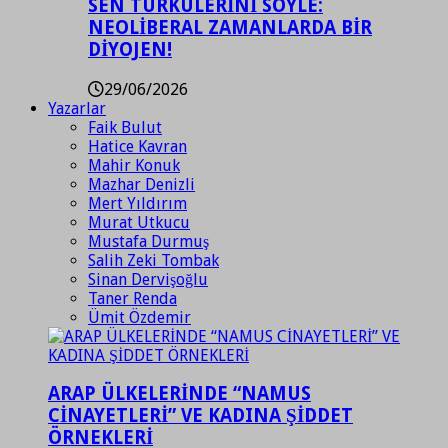
SEN TÜRKÜLERİNİ SÖYLE:
NEOLİBERAL ZAMANLARDA BİR
DİYOJEN!
29/06/2026
Yazarlar
Faik Bulut
Hatice Kavran
Mahir Konuk
Mazhar Denizli
Mert Yıldırım
Murat Utkucu
Mustafa Durmuş
Salih Zeki Tombak
Sinan Dervişoğlu
Taner Renda
Ümit Özdemir
ARAP ÜLKELERİNDE “NAMUS
CİNAYETLERİ” VE KADINA ŞİDDET
ÖRNEKLERİ