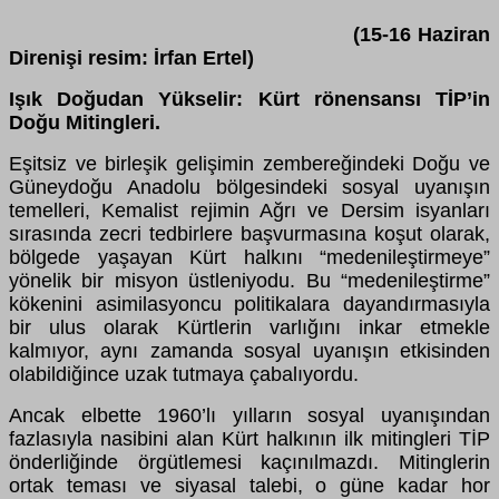
(15-16 Haziran
Direnişi resim: İrfan Ertel)
Işık Doğudan Yükselir: Kürt rönensansı TİP’in
Doğu Mitingleri.
Eşitsiz ve birleşik gelişimin zembereğindeki Doğu ve
Güneydoğu Anadolu bölgesindeki sosyal uyanışın
temelleri, Kemalist rejimin Ağrı ve Dersim isyanları
sırasında zecri tedbirlere başvurmasına koşut olarak,
bölgede yaşayan Kürt halkını “medenileştirmeye”
yönelik bir misyon üstleniyodu. Bu “medenileştirme”
kökenini asimilasyoncu politikalara dayandırmasıyla
bir ulus olarak Kürtlerin varlığını inkar etmekle
kalmıyor, aynı zamanda sosyal uyanışın etkisinden
olabildiğince uzak tutmaya çabalıyordu.
Ancak elbette 1960’lı yılların sosyal uyanışından
fazlasıyla nasibini alan Kürt halkının ilk mitingleri TİP
önderliğinde örgütlemesi kaçınılmazdı. Mitinglerin
ortak teması ve siyasal talebi, o güne kadar hor