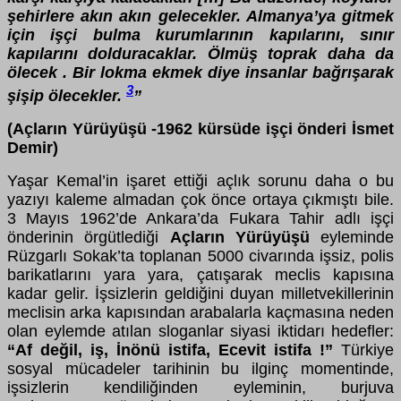
şehirlere akın akın gelecekler. Almanya’ya gitmek
için işçi bulma kurumlarının kapılarını, sınır
kapılarını dolduracaklar. Ölmüş toprak daha da
ölecek . Bir lokma ekmek diye insanlar bağrışarak
3
şişip ölecekler.
”
(Açların Yürüyüşü -1962 kürsüde işçi önderi İsmet
Demir)
Yaşar Kemal’in işaret ettiği açlık sorunu daha o bu
yazıyı kaleme almadan çok önce ortaya çıkmıştı bile.
3 Mayıs 1962’de Ankara’da Fukara Tahir adlı işçi
önderinin örgütlediği
Açların Yürüyüşü
eyleminde
Rüzgarlı Sokak’ta toplanan 5000 civarında işsiz, polis
barikatlarını yara yara, çatışarak meclis kapısına
kadar gelir. İşsizlerin geldiğini duyan milletvekillerinin
meclisin arka kapısından arabalarla kaçmasına neden
olan eylemde atılan sloganlar siyasi iktidarı hedefler:
“Af değil, iş, İnönü istifa, Ecevit istifa !”
Türkiye
sosyal mücadeler tarihinin bu ilginç momentinde,
işsizlerin kendiliğinden eyleminin, burjuva