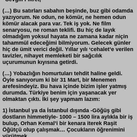
(…) Bu satırları sabahın beşinde, buz gibi odamda
yazıyorum. Ne odun, ne kömür, ne hemen odun
kömür alacak para var. Tek iş yok. Ne film
senaryosu, ne roman teklifi. Bu hiç de layık
olmadığım yoksul hayata ne zamana kadar niçin
tahammül edeceğimi bilmiyorum. Gelecek günler
hiç de ümit verici değil. Yıllar yılı ‘cehalet’e verilen
tavizler, nihayet memleketi bir sağcılık
uçurumunun kıyısına getirdi.
(…) Yobazlığın homurtuları tehdit haline geldi.
Öyle sanıyorum ki bir 31 Mart, bir Menemen
arefesindeyiz. Bu hava içinde bizim işler yatmış
durumda. Türkiye benim için yaşanacak yer
olmaktan çıktı. İki şey yapmam lazım:
1) İstanbul ya da İstanbul dışında -Göğüş gibi
dostların himmetiyle- 1000 – 1500 lira aylıkla bir iş
bulup, Orhan Kemal’i bir kenara iterek Raşit
Öğütçü olup çalışmak… Çocukların öğrenimini
yürütmek.