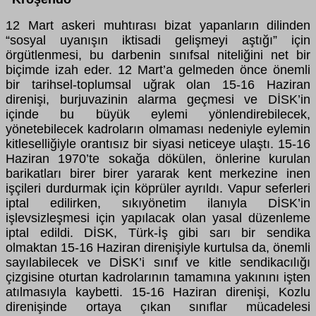
12 Mart askeri muhtırası bizat yapanların dilinden
“sosyal uyanışın iktisadi gelişmeyi aştığı” için
örgütlenmesi, bu darbenin sınıfsal niteliğini net bir
biçimde izah eder. 12 Mart’a gelmeden önce önemli
bir tarihsel-toplumsal uğrak olan 15-16 Haziran
direnişi, burjuvazinin alarma geçmesi ve DİSK’in
içinde bu büyük eylemi yönlendirebilecek,
yönetebilecek kadroların olmaması nedeniyle eylemin
kitleselliğiyle orantısız bir siyasi neticeye ulaştı. 15-16
Haziran 1970’te sokağa dökülen, önlerine kurulan
barikatları birer birer yararak kent merkezine inen
işçileri durdurmak için köprüler ayrıldı. Vapur seferleri
iptal edilirken, sıkıyönetim ilanıyla DİSK’in
işlevsizleşmesi için yapılacak olan yasal düzenleme
iptal edildi. DİSK, Türk-İş gibi sarı bir sendika
olmaktan 15-16 Haziran direnişiyle kurtulsa da, önemli
sayılabilecek ve DİSK’i sınıf ve kitle sendikacılığı
çizgisine oturtan kadrolarının tamamına yakınını işten
atılmasıyla kaybetti. 15-16 Haziran direnişi, Kozlu
direnişinde ortaya çıkan sınıflar mücadelesi