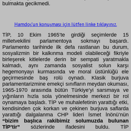
bulmakta gecikmedi.
Hamdoş’un konuşması için lütfen linke tıklayınız.
TİP, 10 Ekim 1965’te girdiği seçimlerde 15
milletvekilini parlamentoya sokmayı başardı.
Parlamento tarihinde ilk defa rastlanan bu durum,
sosyalizmin bir kalkınma modeli olabileceği fikriyle
birleşerek kitlelerde derin bir sempati yaratmakla
kalmadı, aynı zamanda sosyalist solun karşı
hegemonyayı kurmasında ve moral üstünlüğü ele
geçirmesinde baş rolü oynadı. Klasik burjuva
parlamentarizmine emekçi sınıfların meydan okuması,
1965-1970 arasında bütün Türkiye’yi sarsmaya ve
yığınların hızla sola yönelmesinde merkezi bir rol
oynamaya başladı. TİP ve muhalefetinin yarattığı etki,
kendisinden çok korkan ve çekinen burjuva saflarda
yarattığı dalgalanma CHP lideri İsmet İnönü’nün
“bizim başlıca rakibimiz solumuzda bulunan
TİP’tir”
sözlerinde ifadesini buldu. TİP