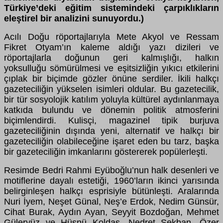
Türkiye’deki eğitim sistemindeki çarpıklıkların
eleştirel bir analizini sunuyordu.)
Acılı Doğu röportajlarıyla Mete Akyol ve Ressam
Fikret Otyam’ın kaleme aldığı yazı dizileri ve
röportajlarla doğunun geri kalmışlığı, halkın
yoksulluğu sömürülmesi ve eşitsizliğin yıkıcı etkilerini
çıplak bir biçimde gözler önüne serdiler. İkili halkçı
gazeteciliğin yükselen isimleri oldular. Bu gazetecilik,
bir tür sosyolojik katılım yoluyla kültürel aydınlanmaya
katkıda bulundu ve dönemin politik atmosferini
biçimlendirdi. Kulisçi, magazinel tipik burjuva
gazeteciliğinin dışında yeni, alternatif ve halkçı bir
gazeteciliğin olabileceğine işaret eden bu tarz, başka
bir gazeteciliğin imkanlarını göstererek popülerleşti.
Resimde Bedri Rahmi Eyüboğlu’nun halk desenleri ve
motiflerine dayalı estetiği, 1960’ların ikinci yarısında
belirginleşen halkçı esprisiyle bütünleşti. Aralarında
Nuri İyem, Neşet Günal, Neş’e Erdok, Nedim Günsür,
Cihat Burak, Aydın Ayan, Seyyit Bozdoğan, Mehmet
Güleryüz ve Hüsnü Koldaş, Nedret Sekban, Özer