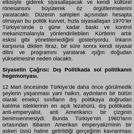
etkisiyle giderek siyasallaşacak ve kendi kültürel
rönesansını büyüterek öz örgütlenmelerini
yaratacaktı. Düzenin sahipleri açısından hesapta
olmayan bu politik kuvvet, hızla siyasallaşan 1970’ler
Türkiye’sinde o güne kadar baskı ve kontrol
mekanizmalarıyla yönlendirilebilen Kürtlerin artık
eskisi gibi yönetilemediğini gösteriyordu. İnkarın
karşısına dikilen itiraz, bir süre sonra kendi siyasal
dilini ve programını yaratarak ışığın doğudan
yükselmesine neden olacaktı.
Siyasetin Çağrısı: Dış Politikada sol politikanın
hegemonyası.
12 Mart öncesinde Türkiye’de daha önce görülmedik
şeylerin yaşanması yani halkın, aydınların bir bütün
olarak emekçi sınıfların dış politikaya doğrudan
katılma isteklerinin en açık tezahürü, dış politikada
anti-emperyalist, anti Amerikancı bir çizginin
benimsenmesiydi. Bunda Türkiye’nin 1960’ların
ortasından itibaren Amerikan emperyalizminin bir
askeri üssü haline getirildiği gerçeğinin kavranması