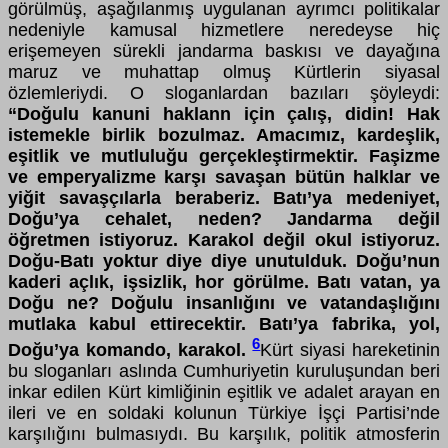
görülmüş, aşağılanmış uygulanan ayrımcı politikalar
nedeniyle kamusal hizmetlere neredeyse hiç
erişemeyen sürekli jandarma baskısı ve dayağına
maruz ve muhattap olmuş Kürtlerin siyasal
özlemleriydi. O sloganlardan bazıları şöyleydi:
“Doğulu kanuni haklann için çalış, didin! Hak
istemekle birlik bozulmaz. Amacımız, kardeşlik,
eşitlik ve mutluluğu gerçekleştirmektir. Faşizme
ve emperyalizme karşı savaşan bütün halklar ve
yiğit savaşçılarla beraberiz. Batı’ya medeniyet,
Doğu’ya cehalet, neden? Jandarma değil
öğretmen istiyoruz. Karakol değil okul istiyoruz.
Doğu-Batı yoktur diye diye unutulduk. Doğu’nun
kaderi açlık, işsizlik, hor görülme. Batı vatan, ya
Doğu ne? Doğulu insanlığını ve vatandaşlığını
mutlaka kabul ettirecektir. Batı’ya fabrika, yol,
6
Doğu’ya komando, karakol.
Kürt siyasi hareketinin
bu sloganları aslında Cumhuriyetin kuruluşundan beri
inkar edilen Kürt kimliğinin eşitlik ve adalet arayan en
ileri ve en soldaki kolunun Türkiye İşçi Partisi’nde
karşılığını bulmasıydı. Bu karşılık, politik atmosferin