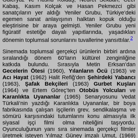
Kabaş, Kasım Kolçak ve Hasan Pekmezci gibi
sanatçıların yer aldığı Yeniler Grubu, Türkiye’deki
egemen sanat anlayışının halktan kopuk olduğu
eleştirisine bir araya gelmişti. Yeniler Grubu yeni
figüratif estetiğe dayalı yapıtlarında, yaşadıkları
2
dönemin toplumsal sorunlarını tuvallerine yansıttılar.
Sinemada toplumsal gerçekçi ürünlerin birbiri ardına
sıralandığı dönem 60’ların kültürel zenginliğine
katkıda bulundu. Sırasıyla Metin Erksan’dan
Gecelerin Ötesi
(1960),
Yılanların Öcü
(1963) ve
Acı Hayat
(1962) Halit Refiğ’den
Şehirdeki Yabancı
(1963),
Şafak Bekçileri
(1963)
Gurbet Kuşları
(1964) ve Ertem Göreç’ten
Otobüs Yolcuları
ve
Karanlıkta Uyananlar
(1965) Senaryosunu Vedat
Türkali’nin yazdığı Karanlıkta Uyananlar, bir boya
fabrikasında çalışan işçilerin grev, sendikalaşma ve
sömürü karşısındaki tutumlarını konu almasıyla ilk
siyasal işçi filmi olma niteliğini taşıyordu.
Oyunculuğunun yanı sıra sinemada gerçekçi filmler
üretmek isteyen Yılmaz Güney imzalı Umut, (1969)