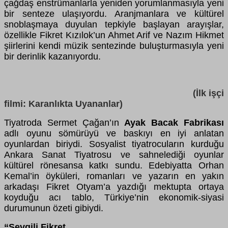
çağdaş enstrümanlarla yeniden yorumlanmasıyla yeni
bir senteze ulaşıyordu. Aranjmanlara ve kültürel
snoblaşmaya duyulan tepkiyle başlayan arayışlar,
özellikle Fikret Kızılok’un Ahmet Arif ve Nazım Hikmet
şiirlerini kendi müzik sentezinde buluşturmasıyla yeni
bir derinlik kazanıyordu.
(İlk işçi
filmi: Karanlıkta Uyananlar)
Tiyatroda Sermet Çağan’ın
Ayak Bacak Fabrikası
adlı oyunu sömürüyü ve baskıyı en iyi anlatan
oyunlardan biriydi. Sosyalist tiyatrocuların kurduğu
Ankara Sanat Tiyatrosu ve sahnelediği oyunlar
kültürel rönesansa katkı sundu. Edebiyatta Orhan
Kemal’in öyküleri, romanları ve yazarın en yakın
arkadaşı Fikret Otyam’a yazdığı mektupta ortaya
koyduğu acı tablo, Türkiye’nin ekonomik-siyasi
durumunun özeti gibiydi.
“Sevgili Fikret,