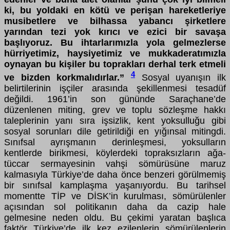
ki, bu yoldaki en kötü ve perişan hareketleriye
musibetlere ve bilhassa yabancı şirketlere
yarından tezi yok kırıcı ve ezici bir savaşa
başlıyoruz. Bu ihtarlarımızla yola gelmezlerse
hürriyetimiz, haysiyetimiz ve mukkaderatımızla
oynayan bu kişiler bu toprakları derhal terk etmeli
4
ve bizden korkmalıdırlar.”
Sosyal uyanışın ilk
belirtilerinin işçiler arasında şekillenmesi tesadüf
değildi. 1961’in son gününde Saraçhane’de
düzenlenen miting, grev ve toplu sözleşme hakkı
taleplerinin yanı sıra işsizlik, kent yoksulluğu gibi
sosyal sorunları dile getirildiği en yığınsal mitingdi.
Sınıfsal ayrışmanın derinleşmesi, yoksulların
kentlerde birikmesi, köylerdeki topraksızların ağa-
tüccar sermayesinin vahşi sömürüsüne maruz
kalmasıyla Türkiye’de daha önce benzeri görülmemiş
bir sınıfsal kamplaşma yaşanıyordu. Bu tarihsel
momentte TİP ve DİSK’in kurulması, sömürülenler
açısından sol politikanın daha da cazip hale
gelmesine neden oldu. Bu çekimi yaratan başlıca
faktör Türkiye’de ilk kez ezilenlerin sömürülenlerin