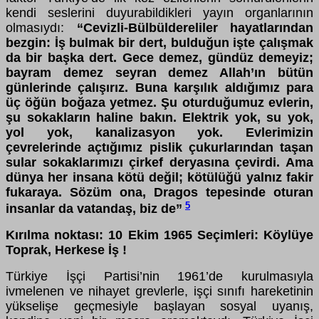
kendi seslerini duyurabildikleri yayın organlarının
olmasıydı:
“
Cevizli-Bülbüldereliler hayatlarından
bezgin: İş bulmak bir dert, bulduğun işte çalışmak
da bir başka dert. Gece demez, gündüz demeyiz;
bayram demez seyran demez Allah’ın bütün
günlerinde çalışırız. Buna karşılık aldığımız para
üç öğün boğaza yetmez. Şu oturduğumuz evlerin,
şu sokakların haline bakın. Elektrik yok, su yok,
yol yok, kanalizasyon yok. Evlerimizin
çevrelerinde açtığımız pislik çukurlarından taşan
sular sokaklarımızı çirkef deryasına çevirdi. Ama
dünya her insana kötü değil; kötülüğü yalnız fakir
fukaraya. Sözüm ona, Dragos tepesinde oturan
5
insanlar da vatandaş, biz de”
Kırılma noktası: 10 Ekim 1965 Seçimleri: Köylüye
Toprak, Herkese İş !
Türkiye İşçi Partisi’nin 1961’de kurulmasıyla
ivmelenen ve nihayet grevlerle, işçi sınıfı hareketinin
yükselişe geçmesiyle başlayan sosyal uyanış,