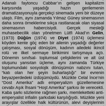
Adanalı faytoncu Cabbar’ın gelişen kapitalizm
karşısında yaşadığı hazin gerilemenin
dramatizasyonuyla gerçekçi sinemada yeni bir düzeye
ulaştı. Film, aynı zamanda Yılmaz Güney sinemasının
daha sonra örneklerine sıkça rastlanacak olan siyasal
sinemasının habercisiydi. Gerçek mesleği
muhasebecilik olan yönetmen Lütfi Akad’ın
Gelin
,
(1973)
Düğün
(1974) ve
Diyet
(1974) üçlemesi
köyden kente göç eden bir ailenin yaşadığı değerler
çatışması, sosyal dönüşüm, kadının ailedeki ikincil
rolü ve ilkel sermaye birikimini tartışmaya açtı.
Dönemin sınıfsal- toplumsal çelişkilerini ve alt üst
oluşunu yansıtan üçleme, aynı zamanda Türkiye
toplumundaki sosyolojik dönüşümün nabzını tutan,
“katı olan her şeyin buharlaştığı” bir evrenin
beyazperdedeki izdüşümüydü. Müzikte Celal İnce’nin
“Dost Amerika” adlı emperyalizm güzellemesine
cevabı Aşık İhsani “Hoşt Amerika” şarkısı ile verecekti.
Kaba şarkı sözlerine rağmen şarkı, memleketteki anti-
emperyalist infialin şarkıdaki karşılığıydı. Müzikte yeni
arayışlar özellikle halk kültürünün, alevi deyişlerinin