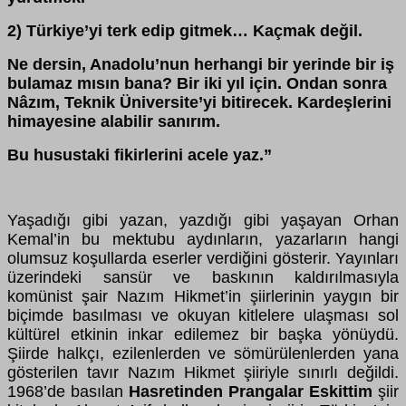
2) Türkiye’yi terk edip gitmek… Kaçmak değil.
Ne dersin, Anadolu’nun herhangi bir yerinde bir iş
bulamaz mısın bana? Bir iki yıl için. Ondan sonra
Nâzım, Teknik Üniversite’yi bitirecek. Kardeşlerini
himayesine alabilir sanırım.
Bu husustaki fikirlerini acele yaz.”
Yaşadığı gibi yazan, yazdığı gibi yaşayan Orhan
Kemal’in bu mektubu aydınların, yazarların hangi
olumsuz koşullarda eserler verdiğini gösterir. Yayınları
üzerindeki sansür ve baskının kaldırılmasıyla
komünist şair Nazım Hikmet’in şiirlerinin yaygın bir
biçimde basılması ve okuyan kitlelere ulaşması sol
kültürel etkinin inkar edilemez bir başka yönüydü.
Şiirde halkçı, ezilenlerden ve sömürülenlerden yana
gösterilen tavır Nazım Hikmet şiiriyle sınırlı değildi.
1968’de basılan
Hasretinden Prangalar Eskittim
şiir