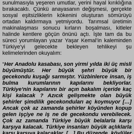
sunulmasıyla yeşeren umutlar, yerini hayal kırıklığına
bırakacaktı. Çünkü anayasanın değişmesi, gerçekte
sosyal eşitsizliklerin kökenini oluşturan sömürüyü
ortadan kaldırmaya yetmiyordu. Tarımsal üretimin
makinalaşması sonucu kırların boşalması, kitleler
halinde kentlere göçün önünü açtı. İşte tam da bu
süreci yorumlayan yazar Yaşar Kemal’in kaleminden
Türkiye’yi gelecekte bekleyen tehlikeyi şu
kelimelerinden okuyalım:
“
Her Anadolu kasabası, son yirmi yılda iki üç misli
büyümüştür. Her büyük şehri büyük bir
gecekondu kuşağı sarmıştır. Yüzbinlerce insan, iş
bulma kurumlarının kapılarını bekliyorlar.
Türkiye’nin kapılarını bir açın bakalım içeride kaç
kişi kalacak ? Azıcık gelişmekte olan büyük
şehirler şimdilik gecekonduları aç koymuyor […]
Ancak çok az zamanda şehirler köyünden kopup
gelen işçiye ne iş ne de gecekondu verebilecek.
Çok az zamanda Türkiye büyük belalarla karşı
karşıya kalacak. Türkiye insanları büyük açlıklarla
karşı karşıya kalacaklar. […] Bu düzende, köylüler