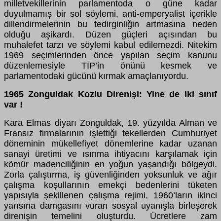
milletvekillerinin parlamentoda o güne kadar
duyulmamış bir sol söylemi, anti-emperyalist içerikle
dillendirmelerinin bu tedirginliğin artmasına neden
olduğu aşikardı. Düzen güçleri açısından bu
muhalefet tarzı ve söylemi kabul edilemezdi. Nitekim
1969 seçimlerinden önce yapılan seçim kanunu
düzenlemesiyle TİP’in önünü kesmek ve
parlamentodaki gücünü kırmak amaçlanıyordu.
1965 Zonguldak Kozlu Direnişi: Yine de iki sınıf
var !
Kara Elmas diyarı Zonguldak, 19. yüzyılda Alman ve
Fransız firmalarının işlettiği tekellerden Cumhuriyet
döneminin mükellefiyet dönemlerine kadar uzanan
sanayi üretimi ve ısınma ihtiyacını karşılamak için
kömür madenciliğinin en yoğun yaşandığı bölgeydi.
Zorla çalıştırma, iş güvenliğinden yoksunluk ve ağır
çalışma koşullarının emekçi bedenlerini tüketen
yapısıyla şekillenen çalışma rejimi, 1960’ların ikinci
yarısına damgasını vuran sosyal uyanışla birleşerek
direnişin temelini oluşturdu. Ücretlere zam