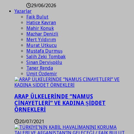
29/06/2026
Yazarlar
Faik Bulut
Hatice Kavran
Mahir Konuk
Mazhar Denizli
Mert Yıldırım
Murat Utkucu
Mustafa Durmuş
Salih Zeki Tombak
Sinan Dervişoğlu
Taner Renda
Ümit Özdemir
ARAP ÜLKELERİNDE “NAMUS
CİNAYETLERİ” VE KADINA ŞİDDET
ÖRNEKLERİ
20/07/2021