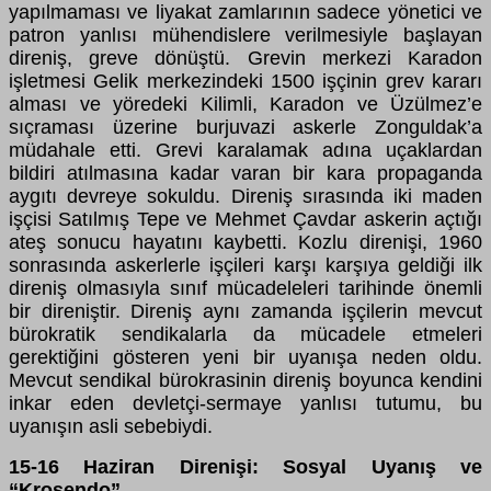
yapılmaması ve liyakat zamlarının sadece yönetici ve
patron yanlısı mühendislere verilmesiyle başlayan
direniş, greve dönüştü. Grevin merkezi Karadon
işletmesi Gelik merkezindeki 1500 işçinin grev kararı
alması ve yöredeki Kilimli, Karadon ve Üzülmez’e
sıçraması üzerine burjuvazi askerle Zonguldak’a
müdahale etti. Grevi karalamak adına uçaklardan
bildiri atılmasına kadar varan bir kara propaganda
aygıtı devreye sokuldu. Direniş sırasında iki maden
işçisi Satılmış Tepe ve Mehmet Çavdar askerin açtığı
ateş sonucu hayatını kaybetti. Kozlu direnişi, 1960
sonrasında askerlerle işçileri karşı karşıya geldiği ilk
direniş olmasıyla sınıf mücadeleleri tarihinde önemli
bir direniştir. Direniş aynı zamanda işçilerin mevcut
bürokratik sendikalarla da mücadele etmeleri
gerektiğini gösteren yeni bir uyanışa neden oldu.
Mevcut sendikal bürokrasinin direniş boyunca kendini
inkar eden devletçi-sermaye yanlısı tutumu, bu
uyanışın asli sebebiydi.
15-16 Haziran Direnişi: Sosyal Uyanış ve
“Kroşendo”