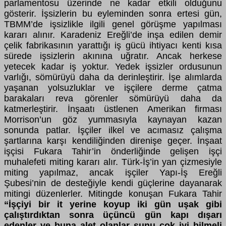
parlamentosu üzerinde ne kadar etkili olduğunu
gösterir. İşsizlerin bu eyleminden sonra ertesi gün,
TBMM’de işsizlikle ilgili genel görüşme yapılması
kararı alınır. Karadeniz Ereğli’de inşa edilen demir
çelik fabrikasının yarattığı iş gücü ihtiyacı kenti kısa
sürede işsizlerin akınına uğratır. Ancak herkese
yetecek kadar iş yoktur. Yedek işsizler ordusunun
varlığı, sömürüyü daha da derinleştirir. İşe alımlarda
yaşanan yolsuzluklar ve işçilere derme çatma
barakaları reva görenler sömürüyü daha da
katmerleştirir. İnşaatı üstlenen Amerikan firması
Morrison’un göz yummasıyla kaynayan kazan
sonunda patlar. İşçiler ilkel ve acımasız çalışma
şartlarına karşı kendiliğinden direnişe geçer. İnşaat
işçisi Fukara Tahir’in önderliğinde gelişen işçi
muhalefeti miting kararı alır. Türk-İş’in yan çizmesiyle
miting yapılmaz, ancak işçiler Yapı-İş Ereğli
Şubesi’nin de desteğiyle kendi güçlerine dayanarak
mitingi düzenlerler. Mitingde konuşan Fukara Tahir
“İşçiyi bir it yerine koyup iki gün uşak gibi
çalıştırdıktan sonra üçüncü gün kapı dışarı
edenler ve buna alet olanlar şunu çok iyi bilmeli