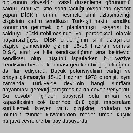
olgusunun zirvesidir. Yasal düzenleme görünümlü
saldırı, sınıf ve kitle sendikacılığı ekseninde siyaset
yapan DİSK’in önünü kesmek, sınıf uzlaşmacılığı
çizgisinin kadim sendikası Türk-İş’i hakim sendika
konumuna getirmek için planlanmıştı. Başarısı bu
saldırıyı püskürtebilmesinde ve paradoksal olarak
başarısızlığıysa
DİSK önderliğinin sınıf uzlaşmacı
çizgiye gelmesinde gizlidir. 15-16 Haziran sonrası
DİSK, sınıf ve kitle sendikacılığının ana belirleyici
sendikası olup, rüştünü ispatlarken burjuvaziye
kendisinin hesaba katılması gereken bir güç olduğunu
da ilan ediyordu. Büyük potansiyelinin varlığı ve
ortaya çıkmasıyla 15-16 Haziran 1970 direnişi, aynı
zamanda Türkiye’de devrimin hangi sınıflara
dayanması gerektiği tartışmasına da cevap veriyordu.
Bu cevabın içinden sosyalist solu imkan ve
kapasitesinin çok üzerinde türlü çeşit maceralara
sürüklemek isteyen MDD çizgisine, ordudan ve
muhtelif “zinde” kuvvetlerden medet uman küçük
burjuva çevrelere bir pay düşüyordu.