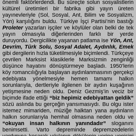
önemli faktörlerdendi. Bu süreçte solun sosyalistlerin
kültürel üretimleri bir fabrika gibi yayın üreten
yayınevleriyle (Sol, Sosyal, Ant, Bilim ve Sosyalizm,
Yön) karşılığını buldu. Türkiye İşçi Partisi’nin bastığı
Proleter
yazarları işçiler ve köylüler olan belki de tek
yayın olmasıyla diğerlerinden farklı bir yerde
duruyordu. Dergicilikte yaşanan patlama ise
Yön, Ant,
Devrim, Türk Solu, Sosyal Adalet, Aydınlık, Emek
gibi dergilerin hızla tüketilmesiyle biçimlendi. Türkçeye
çevrilen Marksist klasiklerle Marksizmin zenginliği
düşünce hayatını dönüştürmeye başladı. 1950’lerin
köy romancılığıyla başlayan aydınlanmasının gerçekçi
edebiyata yönelmesiyle hemen tamamı halkın
sorunlarıyla, dertleriyle ilgilenen bir aydın kuşağının
yetişmesine neden oldu. Deniz Gezmiş’in veciz bir
biçimde ifade ettiği
“biz hepimiz edebiyattan geldik”
sözü aslında bu gerçeğin yansımasıydı. Bu olgu ister
istemez mimariden, müziğe halktan yana aydınların
halkın sorunlarıyla hemhal olmasına neden oldu ve
“okuyan insan halkının yanındadır”
sloganını
benimsetti. Varto depreminde depremzedelerin
yardımına koşarak yıkılanın dökülenin yerine yenisini