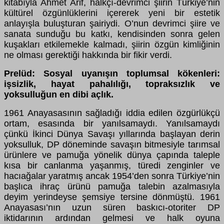
kitabıyla Ahmet Arif, halkçı-devrimci şiirin Türkiye’nin
kültürel özgünlüklerini içererek yeni bir estetik
anlayışla buluşturan şairiydi. O’nun devrimci şiire ve
sanata sunduğu bu katkı, kendisinden sonra gelen
kuşakları etkilemekle kalmadı, şiirin özgün kimliğinin
ne olması gerektiği hakkında bir fikir verdi.
Prelüd: Sosyal uyanışın toplumsal kökenleri:
işsizlik, hayat pahalılığı, topraksızlık ve
yoksulluğun en dibi açlık.
1961 Anayasasının sağladığı iddia edilen özgürlükçü
ortam, esasında bir yanılsamaydı. Yanılsamaydı
çünkü İkinci Dünya Savaşı yıllarında başlayan derin
yoksulluk, DP döneminde savaşın bitmesiyle tarımsal
ürünlere ve pamuğa yönelik dünya çapında taleple
kısa bir canlanma yaşanmış, türedi zenginler ve
hacıağalar yaratmış ancak 1954’den sonra Türkiye’nin
başlıca ihraç ürünü pamuğa talebin azalmasıyla
deyim yerindeyse şemsiye tersine dönmüştü. 1961
Anayasası’nın uzun süren baskıcı-otoriter DP
iktidarının ardından gelmesi ve halk oyuna