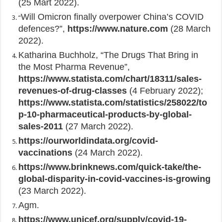
(25 Mart 2022).
Will Omicron finally overpower China’s COVID
“
defences?”,
https://www.nature.com
(28 March
2022).
Katharina Buchholz, “The Drugs That Bring in
the Most Pharma Revenue”,
https://www.statista.com/chart/18311/sales-
revenues-of-drug-classes
(4 February 2022);
https://www.statista.com/statistics/258022/to
p-10-pharmaceutical-products-by-global-
sales-2011
(27 March 2022).
https://ourworldindata.org/covid-
vaccinations
(24 March 2022).
https://www.brinknews.com/quick-take/the-
global-disparity-in-covid-vaccines-is-growing
(23 March 2022).
Agm.
https://www.unicef.org/supply/covid-19-