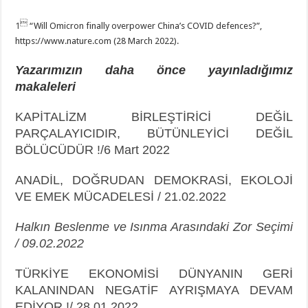

1
“Will Omicron finally overpower China’s COVID defences?”,
https://www.nature.com (28 March 2022).
Yazarımızın daha önce yayınladığımız
makaleleri
KAPİTALİZM BİRLEŞTİRİCİ DEĞİL
PARÇALAYICIDIR, BÜTÜNLEYİCİ DEĞİL
BÖLÜCÜDÜR !/6 Mart 2022
ANADİL, DOĞRUDAN DEMOKRASİ, EKOLOJİ
VE EMEK MÜCADELESİ / 21.02.2022
Halkın Beslenme ve Isınma Arasındaki Zor Seçimi
/ 09.02.2022
TÜRKİYE EKONOMİSİ DÜNYANIN GERİ
KALANINDAN NEGATİF AYRIŞMAYA DEVAM
EDİYOR !/ 28.01.2022