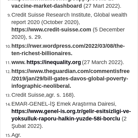
vaccine-market-dashboard
(27 Mart 2022).
Credit Suisse Research Institute, Global wealth
report 2020 (October 2020),
https://www.credit-suisse.com
(5 December
2020), s. 29.
https://rwer.wordpress.com/2022/03/08/the-
ten-richest-billionaires.
www.
https://inequality.org
(27 March 2022).
https://www.theguardian.com/commentisfree
/2019/jan/29/bill-gates-davos-global-poverty-
infographic-neoliberal.
Credit Suisse,agr. s. 168).
EMAR-GENEL-İŞ Emek Araştırma Dairesi,
https://www.genel-is.org.tr/gelir-esitsizligi-ve-
yoksulluk-raporu-halkin-yuzde-58i-borclu
(2
Şubat 2022).
Agr.