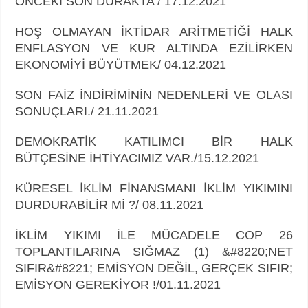
ÖNCEKİ SON DURAKTA / 17.12.2021
HOŞ OLMAYAN İKTİDAR ARİTMETİĞİ HALK
ENFLASYON VE KUR ALTINDA EZİLİRKEN
EKONOMİYİ BÜYÜTMEK/ 04.12.2021
SON FAİZ İNDİRİMİNİN NEDENLERİ VE OLASI
SONUÇLARI./ 21.11.2021
DEMOKRATİK KATILIMCI BİR HALK
BÜTÇESİNE İHTİYACIMIZ VAR./15.12.2021
KÜRESEL İKLİM FİNANSMANI İKLİM YIKIMINI
DURDURABİLİR Mİ ?/ 08.11.2021
İKLİM YIKIMI İLE MÜCADELE COP 26
TOPLANTILARINA SIĞMAZ (1) &#8220;NET
SIFIR&#8221; EMİSYON DEĞİL, GERÇEK SIFIR;
EMİSYON GEREKİYOR !/01.11.2021