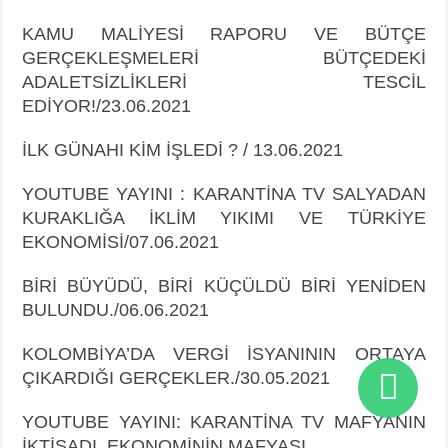
KAMU MALİYESİ RAPORU VE BÜTÇE
GERÇEKLEŞMELERİ BÜTÇEDEKİ
ADALETSİZLİKLERİ TESCİL
EDİYOR!/23.06.2021
İLK GÜNAHI KİM İŞLEDİ ? / 13.06.2021
YOUTUBE YAYINI : KARANTİNA TV SALYADAN
KURAKLIĞA İKLİM YIKIMI VE TÜRKİYE
EKONOMİSİ/07.06.2021
BİRİ BÜYÜDÜ, BİRİ KÜÇÜLDÜ BİRİ YENİDEN
BULUNDU./06.06.2021
KOLOMBİYA’DA VERGİ İSYANININ ORTAYA
ÇIKARDIĞI GERÇEKLER./30.05.2021
YOUTUBE YAYINI: KARANTİNA TV MAFYANIN
İKTİSADI, EKONOMİNİN MAFYASI