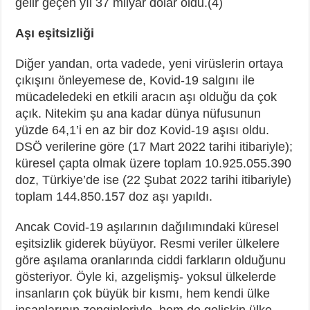
gelir geçen yıl 37 milyar dolar oldu.(4)
Aşı eşitsizliği
Diğer yandan, orta vadede, yeni virüslerin ortaya
çıkışını önleyemese de, Kovid-19 salgını ile
mücadeledeki en etkili aracın aşı olduğu da çok
açık. Nitekim şu ana kadar dünya nüfusunun
yüzde 64,1’i en az bir doz Kovid-19 aşısı oldu.
DSÖ verilerine göre (17 Mart 2022 tarihi itibariyle);
küresel çapta olmak üzere toplam 10.925.055.390
doz, Türkiye’de ise (22 Şubat 2022 tarihi itibariyle)
toplam 144.850.157 doz aşı yapıldı.
Ancak Covid-19 aşılarının dağılımındaki küresel
eşitsizlik giderek büyüyor. Resmi veriler ülkelere
göre aşılama oranlarında ciddi farkların olduğunu
gösteriyor. Öyle ki, azgelişmiş- yoksul ülkelerde
insanların çok büyük bir kısmı, hem kendi ülke
insanlarının zenginleriyle, hem de gelişkin ülke