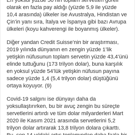
olarak en fazla pay aldığı (yüzde 5,9 ile yüzde
10,4 arasında) ülkeler ise Avustralya, Hindistan ve
Çin’in yanı sıra, İtalya ve İspanya gibi bazı Avrupa
ülkeleri (koyu kahverengi ile boyanmış ülkeler).
Diğer yandan Credit Suisse’nin bir araştırması,
2019 yılında dünyanın en zengin yüzde 1’lik
yetişkin nüfusunun toplam servetin yüzde 43,4’ünü
elinde tuttuğunu (173 trilyon dolar), buna karşılık
en yoksul yüzde 54’lük yetişkin nüfusun payına
sadece yüzde 1,4 (5,4 trilyon dolar) düştüğünü
ortaya koyuyor. (9)
Covid-19 salgını ise dünyayı daha da
yoksullaştırırken, bu bir avuç zengin bu süreçte
servetlerini artırdı ve tüm dolar milyarderleri Mart
2020 ile Kasım 2021 arasında servetlerini 5,2
trilyon dolar artırarak 13,8 trilyon dolara çıkarttı.
Bu, son 14 yıldaki artış toplamından daha fazla bir