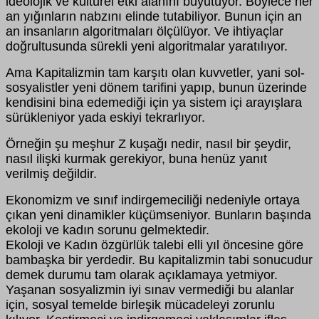
ideolojik ve kültürel etki alanını büyütüyor. Böylece her
an yığınların nabzını elinde tutabiliyor. Bunun için an
an insanların algoritmaları ölçülüyor. Ve ihtiyaçlar
doğrultusunda sürekli yeni algoritmalar yaratılıyor.
Ama Kapitalizmin tam karşıtı olan kuvvetler, yani sol-
sosyalistler yeni dönem tarifini yapıp, bunun üzerinde
kendisini bina edemediği için ya sistem içi arayışlara
sürükleniyor yada eskiyi tekrarlıyor.
Örneğin şu meşhur Z kuşağı nedir, nasıl bir şeydir,
nasıl ilişki kurmak gerekiyor, buna henüz yanıt
verilmiş değildir.
Ekonomizm ve sınıf indirgemeciliği nedeniyle ortaya
çıkan yeni dinamikler küçümseniyor. Bunların başında
ekoloji ve kadın sorunu gelmektedir.
Ekoloji ve Kadın özgürlük talebi elli yıl öncesine göre
bambaşka bir yerdedir. Bu kapitalizmin tabi sonucudur
demek durumu tam olarak açıklamaya yetmiyor.
Yaşanan sosyalizmin iyi sınav vermediği bu alanlar
için, sosyal temelde birleşik mücadeleyi zorunlu