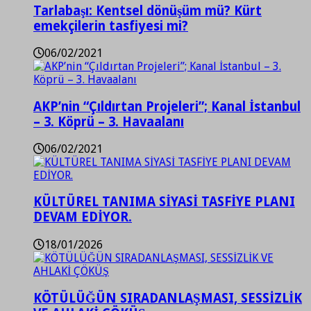
Tarlabaşı: Kentsel dönüşüm mü? Kürt
emekçilerin tasfiyesi mi?
06/02/2021
AKP’nin “Çıldırtan Projeleri”; Kanal İstanbul
– 3. Köprü – 3. Havaalanı
06/02/2021
KÜLTÜREL TANIMA SİYASİ TASFİYE PLANI
DEVAM EDİYOR.
18/01/2026
KÖTÜLÜĞÜN SIRADANLAŞMASI, SESSİZLİK