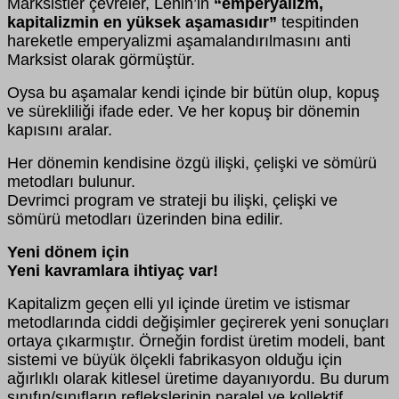
Marksistler çevreler, Lenin’in
“emperyalizm,
kapitalizmin en yüksek aşamasıdır”
tespitinden
hareketle emperyalizmi aşamalandırılmasını anti
Marksist olarak görmüştür.
Oysa bu aşamalar kendi içinde bir bütün olup, kopuş
ve sürekliliği ifade eder. Ve her kopuş bir dönemin
kapısını aralar.
Her dönemin kendisine özgü ilişki, çelişki ve sömürü
metodları bulunur.
Devrimci program ve strateji bu ilişki, çelişki ve
sömürü metodları üzerinden bina edilir.
Yeni dönem için
Yeni kavramlara ihtiyaç var!
Kapitalizm geçen elli yıl içinde üretim ve istismar
metodlarında ciddi değişimler geçirerek yeni sonuçları
ortaya çıkarmıştır. Örneğin fordist üretim modeli, bant
sistemi ve büyük ölçekli fabrikasyon olduğu için
ağırlıklı olarak kitlesel üretime dayanıyordu. Bu durum
sınıfın/sınıfların reflekslerinin paralel ve kollektif