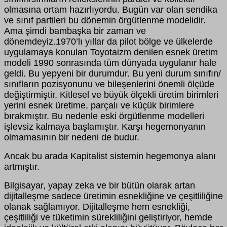
olmasına ortam hazırlıyordu. Bugün var olan sendika
ve sınıf partileri bu dönemin örgütlenme modelidir.
Ama şimdi bambaşka bir zaman ve
dönemdeyiz.1970’lı yıllar da pilot bölge ve ülkelerde
uygulamaya konulan Toyotaizm denilen esnek üretim
modeli 1990 sonrasında tüm dünyada uygulanır hale
geldi. Bu yepyeni bir durumdur. Bu yeni durum sınıfın/
sınıfların pozisyonunu ve bileşenlerini önemli ölçüde
değiştirmiştir. Kitlesel ve büyük ölçekli üretim birimleri
yerini esnek üretime, parçalı ve küçük birimlere
bırakmıştır. Bu nedenle eski örgütlenme modelleri
işlevsiz kalmaya başlamıştır. Karşı hegemonyanın
olmamasının bir nedeni de budur.
Ancak bu arada Kapitalist sistemin hegemonya alanı
artmıştır.
Bilgisayar, yapay zeka ve bir bütün olarak artan
dijitalleşme sadece üretimin esnekliğine ve çeşitliliğine
olanak sağlamıyor. Dijitalleşme hem esnekliği,
çeşitliliği ve tüketimin sürekliliğini geliştiriyor, hemde