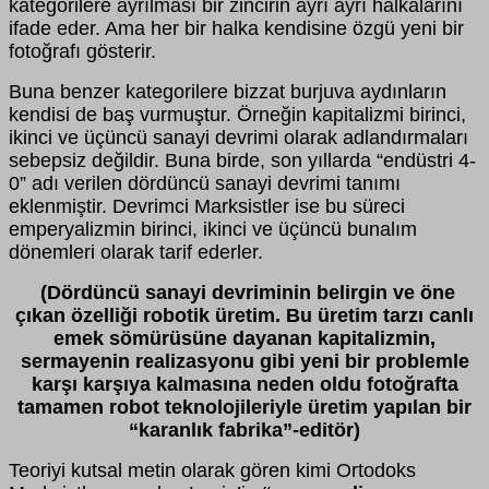
kategorilere ayrılması bir zincirin ayrı ayrı halkalarını
ifade eder. Ama her bir halka kendisine özgü yeni bir
fotoğrafı gösterir.
Buna benzer kategorilere bizzat burjuva aydınların
kendisi de baş vurmuştur. Örneğin kapitalizmi birinci,
ikinci ve üçüncü sanayi devrimi olarak adlandırmaları
sebepsiz değildir. Buna birde, son yıllarda “endüstri 4-
0” adı verilen dördüncü sanayi devrimi tanımı
eklenmiştir. Devrimci Marksistler ise bu süreci
emperyalizmin birinci, ikinci ve üçüncü bunalım
dönemleri olarak tarif ederler.
(Dördüncü sanayi devriminin belirgin ve öne
çıkan özelliği robotik üretim. Bu üretim tarzı canlı
emek sömürüsüne dayanan kapitalizmin,
sermayenin realizasyonu gibi yeni bir problemle
karşı karşıya kalmasına neden oldu fotoğrafta
tamamen robot teknolojileriyle üretim yapılan bir
“karanlık fabrika”-editör)
Teoriyi kutsal metin olarak gören kimi Ortodoks