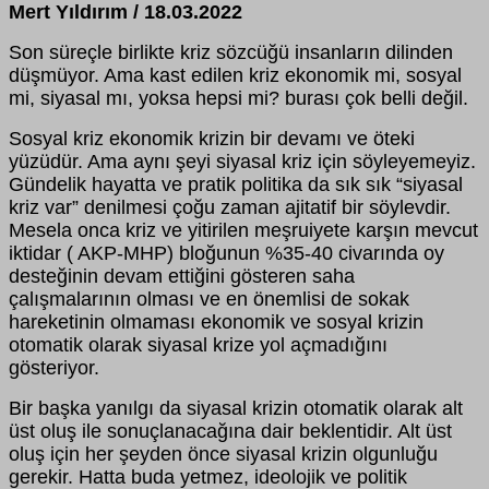
Mert Yıldırım / 18.03.2022
Son süreçle birlikte kriz sözcüğü insanların dilinden
düşmüyor. Ama kast edilen kriz ekonomik mi, sosyal
mi, siyasal mı, yoksa hepsi mi? burası çok belli değil.
Sosyal kriz ekonomik krizin bir devamı ve öteki
yüzüdür. Ama aynı şeyi siyasal kriz için söyleyemeyiz.
Gündelik hayatta ve pratik politika da sık sık “siyasal
kriz var” denilmesi çoğu zaman ajitatif bir söylevdir.
Mesela onca kriz ve yitirilen meşruiyete karşın mevcut
iktidar ( AKP-MHP) bloğunun %35-40 civarında oy
desteğinin devam ettiğini gösteren saha
çalışmalarının olması ve en önemlisi de sokak
hareketinin olmaması ekonomik ve sosyal krizin
otomatik olarak siyasal krize yol açmadığını
gösteriyor.
Bir başka yanılgı da siyasal krizin otomatik olarak alt
üst oluş ile sonuçlanacağına dair beklentidir. Alt üst
oluş için her şeyden önce siyasal krizin olgunluğu
gerekir. Hatta buda yetmez, ideolojik ve politik