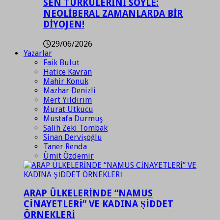
SEN TÜRKÜLERİNİ SÖYLE:
NEOLİBERAL ZAMANLARDA BİR
DİYOJEN!
29/06/2026
Yazarlar
Faik Bulut
Hatice Kavran
Mahir Konuk
Mazhar Denizli
Mert Yıldırım
Murat Utkucu
Mustafa Durmuş
Salih Zeki Tombak
Sinan Dervişoğlu
Taner Renda
Ümit Özdemir
ARAP ÜLKELERİNDE “NAMUS
CİNAYETLERİ” VE KADINA ŞİDDET
ÖRNEKLERİ