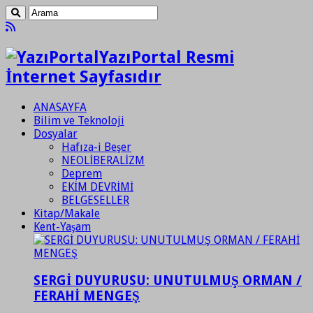
YazıPortal Resmi
İnternet Sayfasıdır
ANASAYFA
Bilim ve Teknoloji
Dosyalar
Hafıza-i Beşer
NEOLİBERALİZM
Deprem
EKİM DEVRİMİ
BELGESELLER
Kitap/Makale
Kent-Yaşam
SERGİ DUYURUSU: UNUTULMUŞ ORMAN /
FERAHİ MENGEŞ