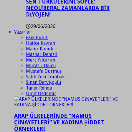
SEN TÜRKÜLERİNİ SÖYLE:
NEOLİBERAL ZAMANLARDA BİR
DİYOJEN!
29/06/2026
Yazarlar
Faik Bulut
Hatice Kavran
Mahir Konuk
Mazhar Denizli
Mert Yıldırım
Murat Utkucu
Mustafa Durmuş
Salih Zeki Tombak
Sinan Dervişoğlu
Taner Renda
Ümit Özdemir
ARAP ÜLKELERİNDE “NAMUS
CİNAYETLERİ” VE KADINA ŞİDDET
ÖRNEKLERİ