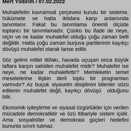
Mert Yıldırım / 07.02.2022
Muhalefetin kavramsal çerçevesi kurulu bir sisteme,
hükümete ve hatta iktidara karşı anlamında
tanımlanır. Fakat bu tanımlama önemli ölçüde
toptancı bir tanımlamadır. Çünkü bu ifade de neye,
niçin ve ne kadar muhalefet olduğu çoğu zaman belli
değildir. Hatta çoğu zaman burjuva partilerinin kayıkçı
dövüşü muhalefet olarak lanse edilir.
Söz gelimi millet ittifakı, havada uçuşan onca büyük
laflara karşın sahiden muhalefet midir? Muhalefet ise
neye, ne kadar muhalefettir? Memleketin temel
meselelerine ilişkin derli toplu bir programları
varmıdır? Az buçuk siyasetin disiplinini bilenler sözü
edilenin muhalefet değil, kayıkçı dövüşü olduğunu
bilir.
Ekonomik iyileştirme ve siyasal özgürlükler için verilen
mücadele demokratiktir ve özü itibariyle sistem içidir.
Ama sosyalistler ve demokrasi güçleri hedefini
bununla sınırlı tutmaz.