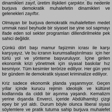
dinamikleri zayıf, üretim ilişkileri çarpıktır. Bu nedenle
burjuva demokratik muhalefetin dinamikleri ve
gelenekleri zayıftır.
Olmayan bir burjuva demokratik muhalefetten medet
ummak nasıl beyhude bir siyaset ise yine sol sapmayı
ifade eden sol sekter programları dillendirilmekte pek
sahici değildir.
Çünkü dört başı mamur faşizmin icrası ile karşı
karşıyayız. Ve bu icranın kurumsallaştırılması için her
türlü yol ve yönteme başvuruluyor. İçine girilen
ekonomik krizi yönetmek için siyasal baskılar hız
kesmiyor. Tüm kesimler terörize ediliyor. Her gün yeni
bir gündem ile demokratik siyaset kriminalize ediliyor.
Kriz sadece ekonomik planda yaşanmıyor. Geçen
yıllar içinde kurucu rejimin ideolojik ve kültürel
kodlarında da ciddi bir aşınma yaşandı. Kemalizm
yerine dışarıda Enverci, içeride Abdülhamitçi çizgi
epey bir yol aldı. Durum böyle olunca liberal siyasi
söylemlere ve pratik tutuma sahip burjuva muhalefet