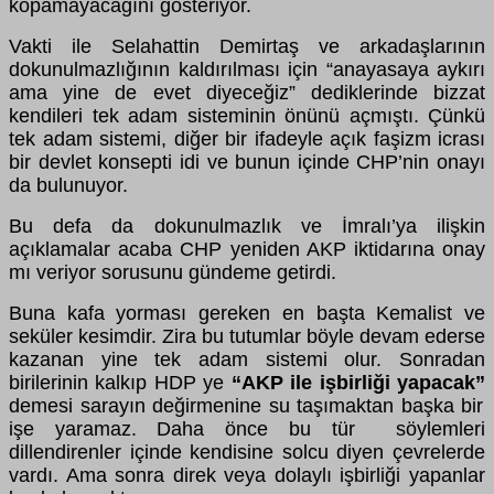
kopamayacağını gösteriyor.
Vakti ile Selahattin Demirtaş ve arkadaşlarının
dokunulmazlığının kaldırılması için “anayasaya aykırı
ama yine de evet diyeceğiz” dediklerinde bizzat
kendileri tek adam sisteminin önünü açmıştı. Çünkü
tek adam sistemi, diğer bir ifadeyle açık faşizm icrası
bir devlet konsepti idi ve bunun içinde CHP’nin onayı
da bulunuyor.
Bu defa da dokunulmazlık ve İmralı’ya ilişkin
açıklamalar acaba CHP yeniden AKP iktidarına onay
mı veriyor sorusunu gündeme getirdi.
Buna kafa yorması gereken en başta Kemalist ve
seküler kesimdir. Zira bu tutumlar böyle devam ederse
kazanan yine tek adam sistemi olur. Sonradan
birilerinin kalkıp HDP ye
“AKP ile işbirliği yapacak”
demesi sarayın değirmenine su taşımaktan başka bir
işe yaramaz. Daha önce bu tür söylemleri
dillendirenler içinde kendisine solcu diyen çevrelerde
vardı. Ama sonra direk veya dolaylı işbirliği yapanlar