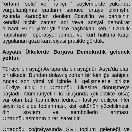
“ortanın solu” ve “halkçı ” söylemlerde yukarıda
vurguladığımız şartların sonucu ortaya çıkmıştır.
Aslında Karaoğlan denilen Ecevit’in ve partisinin
kendisi hiçbir zaman sol veya sosyal demokrat
olmadı. Bunu yirmi yıl önce başbakan iken 19 Aralık
hapishane operasyonlarında ve Kürt halkına karşı
uygulanan gözü kara siyasi pratikte gördük.
Asyatik Ülkelerde Burjuva Demokratik gelenek
yoktur.
Türkiye bir ayağı Avrupa da bir ayağı ön Asya’da olan
bir ülkedir. Bundan dolayı şizofren bir kimliğe sahiptir.
Ancak son yirmi yıl içinde ki gelişmelerle birlikte
Türkiye tipik bir Ortadoğu ülkesine dönüşmeye
başladı. Cumhuriyetin kuruluşunda (eklektikte olsa)
var olan batı teamülleri tedricen tasfiye ediliyor. Her
şeyin tek elde toplanması, kişi kültünün yüceltilmesi,
dini söylem ve sembollerin artması
Ortadoğulaşmanın birer işaretidir.
Ortadoğu coğrafyasında Sivil toplum geleneği ve