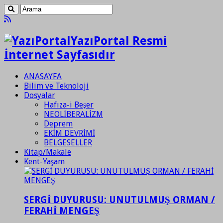
YazıPortal Resmi
İnternet Sayfasıdır
ANASAYFA
Bilim ve Teknoloji
Dosyalar
Hafıza-i Beşer
NEOLİBERALİZM
Deprem
EKİM DEVRİMİ
BELGESELLER
Kitap/Makale
Kent-Yaşam
SERGİ DUYURUSU: UNUTULMUŞ ORMAN /
FERAHİ MENGEŞ