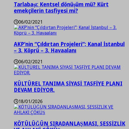
Tarlabaşı: Kentsel dönüşüm mü? Kürt
emekçilerin tasfiyesi mi?
06/02/2021
AKP’nin “Çıldırtan Projeleri”; Kanal İstanbul
– 3. Köprü – 3. Havaalanı
06/02/2021
KÜLTÜREL TANIMA SİYASİ TASFİYE PLANI
DEVAM EDİYOR.
18/01/2026
KÖTÜLÜĞÜN SIRADANLAŞMASI, SESSİZLİK