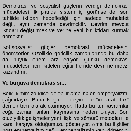
Demokrasi ve sosyalist güçlerin verdiği demokrasi
mücadelesi ilk planda sistem içi görünse de, son
tahlilde iktidarı hedeflediği için sadece muhalefet
değil, aynı zamanda devrimcidir. Devrim mevcut
iktidarı değiştirmek ve yerine yeni bir iktidarı kurmak
demektir.
Sol-sosyalist güçler demokrasi mücadelesini
önemserler. Özellikle gericilik zamanlarında bu daha
da büyük önem arz ediyor. Çünkü demokrasi
mücadelesi hem kitleleri eğitir hemde devrime mevzi
kazandırır.
Ve burjuva demokrasisi…
Belki kimimize klişe gelebilir ama halen emperyalizm
çağındayız. Buna Negri’nin deyimi ile “imparatorluk”
demek tam olarak oturmuyor. Hatta bu tür kavramlar
çoğu zaman anlam kaymasına neden oluyor. Son
otuz yıllık gelişmeler yeni ilişki ve sömürü metodları ile
karşı karşıya olduğumuzu gösteriyor. Ama bu ilişkiler
post emperyalizm değil, emperyalizmin yeni dönemini