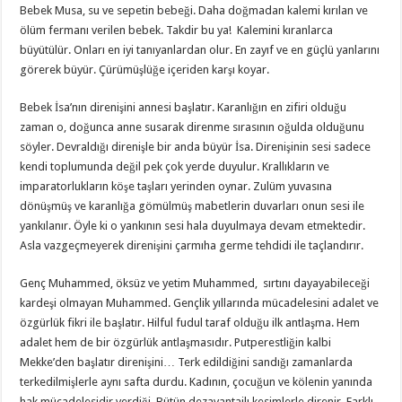
Bebek Musa, su ve sepetin bebeği. Daha doğmadan kalemi kırılan ve
ölüm fermanı verilen bebek. Takdir bu ya! Kalemini kıranlarca
büyütülür. Onları en iyi tanıyanlardan olur. En zayıf ve en güçlü yanlarını
görerek büyür. Çürümüşlüğe içeriden karşı koyar.
Bebek İsa’nın direnişini annesi başlatır. Karanlığın en zifiri olduğu
zaman o, doğunca anne susarak direnme sırasının oğulda olduğunu
söyler. Devraldığı direnişle bir anda büyür İsa. Direnişinin sesi sadece
kendi toplumunda değil pek çok yerde duyulur. Krallıkların ve
imparatorlukların köşe taşları yerinden oynar. Zulüm yuvasına
dönüşmüş ve karanlığa gömülmüş mabetlerin duvarları onun sesi ile
yankılanır. Öyle ki o yankının sesi hala duyulmaya devam etmektedir.
Asla vazgeçmeyerek direnişini çarmıha germe tehdidi ile taçlandırır.
Genç Muhammed, öksüz ve yetim Muhammed, sırtını dayayabileceği
kardeşi olmayan Muhammed. Gençlik yıllarında mücadelesini adalet ve
özgürlük fikri ile başlatır. Hilful fudul taraf olduğu ilk antlaşma. Hem
adalet hem de bir özgürlük antlaşmasıdır. Putperestliğin kalbi
Mekke’den başlatır direnişini… Terk edildiğini sandığı zamanlarda
terkedilmişlerle aynı safta durdu. Kadının, çocuğun ve kölenin yanında
hak mücadelesidir verdiği. Bütün dezavantajlı kesimlerle direnir. Farklı