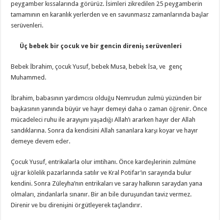
peygamber kıssalarında görürüz. İsimleri zikredilen 25 peygamberin
tamamının en karanlık yerlerden ve en savunmasız zamanlarında başlar
serüvenleri.
Üç bebek bir çocuk ve bir gencin direniş serüvenleri
Bebek İbrahim, çocuk Yusuf, bebek Musa, bebek İsa, ve genç
Muhammed.
İbrahim, babasının yardımcısı olduğu Nemrudun zulmü yüzünden bir
başkasının yanında büyür ve hayır demeyi daha o zaman öğrenir. Önce
mücadeleci ruhu ile arayışını yaşadığı Allah’ı ararken hayır der Allah
sandıklarına. Sonra da kendisini Allah sananlara karşı koyar ve hayır
demeye devem eder.
Çocuk Yusuf, entrikalarla olur imtihanı. Önce kardeşlerinin zulmüne
uğrar kölelik pazarlarında satılır ve Kral Potifar’ın sarayında bulur
kendini. Sonra Züleyha’nın entrikaları ve saray halkının saraydan yana
olmaları, zindanlarla sınanır. Bir an bile duruşundan taviz vermez.
Direnir ve bu direnişini örgütleyerek taçlandırır.