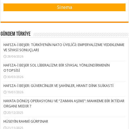
Sinema
GÜNDEM TÜRKİYE
HAFIZA-İ BEŞER: TÜRKİYE’NİN NATO ÜYELİĞİ: EMPERYALİZME YEDEKLENME
VE SİYASİ SONUÇLARI
28/06/2026
HAFIZA-İ BEŞER SOL LİBERALİZM: BİR SİYASAL YÖNLENDİRMENİN
OTOPSİSİ
30/03/2026
HAFIZA-İ BEŞER: GÜVERCİNLER VE ŞAHİNLER, HRANT DİNK SUİKASTİ
19/01/2026
HAYATA DÖNÜŞ OPERASYONU VE “ZAMAN AŞIMI”: MAHKEME BİR İKTİDAR
ORGANI MIDIR ?
20/12/2025
HÜSEYİN RAHMİ GÜRPINAR
21/11/2025