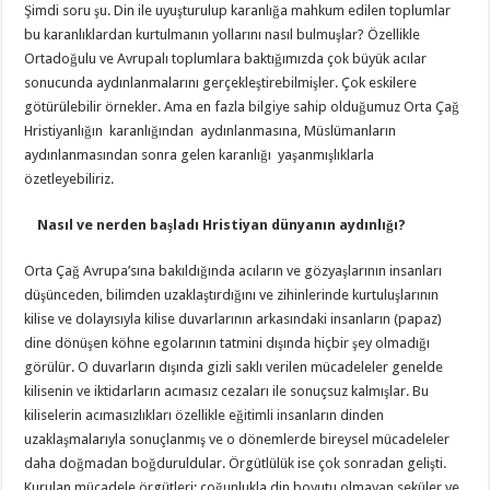
Şimdi soru şu. Din ile uyuşturulup karanlığa mahkum edilen toplumlar
bu karanlıklardan kurtulmanın yollarını nasıl bulmuşlar? Özellikle
Ortadoğulu ve Avrupalı toplumlara baktığımızda çok büyük acılar
sonucunda aydınlanmalarını gerçekleştirebilmişler. Çok eskilere
götürülebilir örnekler. Ama en fazla bilgiye sahip olduğumuz Orta Çağ
Hristiyanlığın karanlığından aydınlanmasına, Müslümanların
aydınlanmasından sonra gelen karanlığı yaşanmışlıklarla
özetleyebiliriz.
Nasıl ve nerden başladı Hristiyan dünyanın aydınlığı?
Orta Çağ Avrupa’sına bakıldığında acıların ve gözyaşlarının insanları
düşünceden, bilimden uzaklaştırdığını ve zihinlerinde kurtuluşlarının
kilise ve dolayısıyla kilise duvarlarının arkasındaki insanların (papaz)
dine dönüşen köhne egolarının tatmini dışında hiçbir şey olmadığı
görülür. O duvarların dışında gizli saklı verilen mücadeleler genelde
kilisenin ve iktidarların acımasız cezaları ile sonuçsuz kalmışlar. Bu
kiliselerin acımasızlıkları özellikle eğitimli insanların dinden
uzaklaşmalarıyla sonuçlanmış ve o dönemlerde bireysel mücadeleler
daha doğmadan boğduruldular. Örgütlülük ise çok sonradan gelişti.
Kurulan mücadele örgütleri; çoğunlukla din boyutu olmayan seküler ve