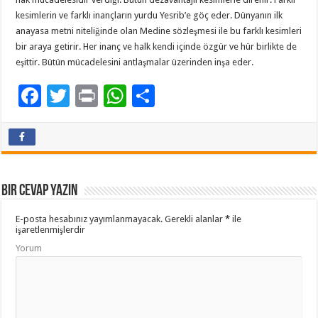
kesimlerin ve farklı inançların yurdu Yesrib’e göç eder. Dünyanın ilk
anayasa metni niteliğinde olan Medine sözleşmesi ile bu farklı kesimleri
bir araya getirir. Her inanç ve halk kendi içinde özgür ve hür birlikte de
eşittir. Bütün mücadelesini antlaşmalar üzerinden inşa eder.
F
T
Pr
W
P
ac
wi
in
h
a
e
tt
t
at
yl
b
er
sA
aş
o
p
Bir cevap yazın
o
p
E-posta hesabınız yayımlanmayacak.
Gerekli alanlar
*
ile
k
işaretlenmişlerdir
Yorum