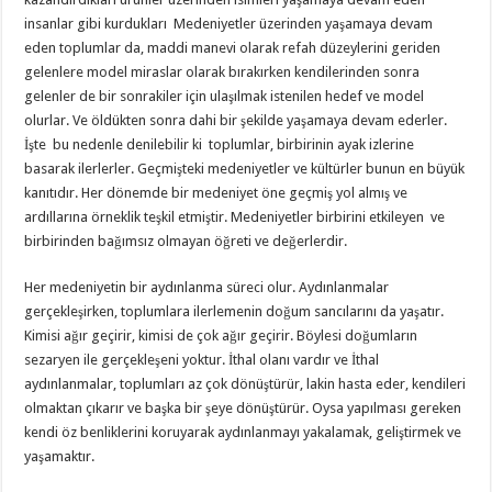
insanlar gibi kurdukları Medeniyetler üzerinden yaşamaya devam
eden toplumlar da, maddi manevi olarak refah düzeylerini geriden
gelenlere model miraslar olarak bırakırken kendilerinden sonra
gelenler de bir sonrakiler için ulaşılmak istenilen hedef ve model
olurlar. Ve öldükten sonra dahi bir şekilde yaşamaya devam ederler.
İşte bu nedenle denilebilir ki toplumlar, birbirinin ayak izlerine
basarak ilerlerler. Geçmişteki medeniyetler ve kültürler bunun en büyük
kanıtıdır. Her dönemde bir medeniyet öne geçmiş yol almış ve
ardıllarına örneklik teşkil etmiştir. Medeniyetler birbirini etkileyen ve
birbirinden bağımsız olmayan öğreti ve değerlerdir.
Her medeniyetin bir aydınlanma süreci olur. Aydınlanmalar
gerçekleşirken, toplumlara ilerlemenin doğum sancılarını da yaşatır.
Kimisi ağır geçirir, kimisi de çok ağır geçirir. Böylesi doğumların
sezaryen ile gerçekleşeni yoktur. İthal olanı vardır ve İthal
aydınlanmalar, toplumları az çok dönüştürür, lakin hasta eder, kendileri
olmaktan çıkarır ve başka bir şeye dönüştürür. Oysa yapılması gereken
kendi öz benliklerini koruyarak aydınlanmayı yakalamak, geliştirmek ve
yaşamaktır.