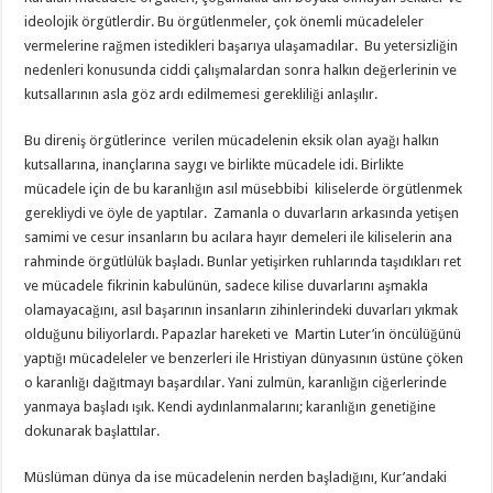
ideolojik örgütlerdir. Bu örgütlenmeler, çok önemli mücadeleler
vermelerine rağmen istedikleri başarıya ulaşamadılar. Bu yetersizliğin
nedenleri konusunda ciddi çalışmalardan sonra halkın değerlerinin ve
kutsallarının asla göz ardı edilmemesi gerekliliği anlaşılır.
Bu direniş örgütlerince verilen mücadelenin eksik olan ayağı halkın
kutsallarına, inançlarına saygı ve birlikte mücadele idi. Birlikte
mücadele için de bu karanlığın asıl müsebbibi kiliselerde örgütlenmek
gerekliydi ve öyle de yaptılar. Zamanla o duvarların arkasında yetişen
samimi ve cesur insanların bu acılara hayır demeleri ile kiliselerin ana
rahminde örgütlülük başladı. Bunlar yetişirken ruhlarında taşıdıkları ret
ve mücadele fikrinin kabulünün, sadece kilise duvarlarını aşmakla
olamayacağını, asıl başarının insanların zihinlerindeki duvarları yıkmak
olduğunu biliyorlardı. Papazlar hareketi ve Martin Luter’in öncülüğünü
yaptığı mücadeleler ve benzerleri ile Hristiyan dünyasının üstüne çöken
o karanlığı dağıtmayı başardılar. Yani zulmün, karanlığın ciğerlerinde
yanmaya başladı ışık. Kendi aydınlanmalarını; karanlığın genetiğine
dokunarak başlattılar.
Müslüman dünya da ise mücadelenin nerden başladığını, Kur’andaki