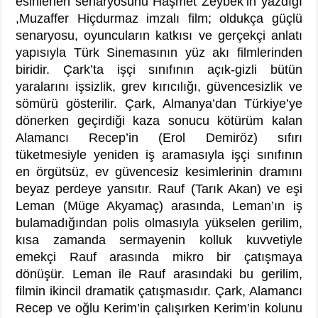
esinlenen senaryosunu Haşmet Zeybek’in yazdığı
,Muzaffer Hiçdurmaz imzalı film; oldukça güçlü
senaryosu, oyuncuların katkısı ve gerçekçi anlatı
yapısıyla Türk Sinemasının yüz akı filmlerinden
biridir. Çark’ta işçi sınıfının açık-gizli bütün
yaralarını işsizlik, grev kırıcılığı, güvencesizlik ve
sömürü gösterilir. Çark, Almanya’dan Türkiye’ye
dönerken geçirdiği kaza sonucu kötürüm kalan
Alamancı Recep’in (Erol Demiröz) sıfırı
tüketmesiyle yeniden iş aramasıyla işçi sınıfının
en örgütsüz, ev güvencesiz kesimlerinin dramını
beyaz perdeye yansıtır. Rauf (Tarık Akan) ve eşi
Leman (Müge Akyamaç) arasında, Leman’ın iş
bulamadığından polis olmasıyla yükselen gerilim,
kısa zamanda sermayenin kolluk kuvvetiyle
emekçi Rauf arasında mikro bir çatışmaya
dönüşür. Leman ile Rauf arasındaki bu gerilim,
filmin ikincil dramatik çatışmasıdır. Çark, Alamancı
Recep ve oğlu Kerim’in çalışırken Kerim’in kolunu