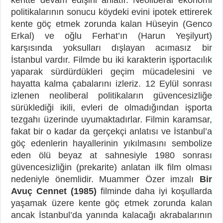
politikalarının sonucu köydeki evini ipotek ettirerek
kente göç etmek zorunda kalan Hüseyin (Genco
Erkal) ve oğlu Ferhat’ın (Harun Yeşilyurt)
karşısında yoksulları dışlayan acımasız bir
İstanbul vardır. Filmde bu iki karakterin işportacılık
yaparak sürdürdükleri geçim mücadelesini ve
hayatta kalma çabalarını izleriz. 12 Eylül sonrası
izlenen neoliberal politikaların güvencesizliğe
sürüklediği ikili, evleri de olmadığından işporta
tezgahı üzerinde uyumaktadırlar. Filmin karamsar,
fakat bir o kadar da gerçekçi anlatısı ve İstanbul’a
göç edenlerin hayallerinin yıkılmasını sembolize
eden ölü beyaz at sahnesiyle 1980 sonrası
güvencesizliğin (prekarite) anlatan ilk film olması
nedeniyle önemlidir. Muammer Özer imzalı
Bir
Avuç Cennet (1985)
filminde daha iyi koşullarda
yaşamak üzere kente göç etmek zorunda kalan
ancak İstanbul’da yanında kalacağı akrabalarının