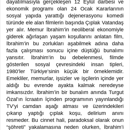
dayatılmasıyla gerçekleşen 12 Eylül darbesi ve
ekonomik programı olan 24 Ocak Kararlarının
sosyal yapıda yarattığı dejenerasyonu komedi
türünde ele alan filmlerin başında Çıplak Vatandaş
yer alır. Memur İbrahim’in neoliberal ekonomiyle
giderek ağırlaşan yaşam koşullarını anlatan film,
İbrahim’in bu zorlukları aşabilmek adına daha
fazla çalışması sonucu içine düştüğü bunalımı
yansıtır. İbrahim’in bu debelenmesi, filmde
gösterilen sosyal çevresindeki insan tipleri,
1980’ler Türkiye’sinin küçük bir örneklemidir.
Emekliler, memurlar, işsizler ve işçilerin içinde yer
aldığı bu evrende ayakta kalmak neredeyse
imkansızdır. İbrahim’in bir bunalım anında Turgut
Özal’ın İcraatın İçinden programının yayınlandığı
TV’yi camdan aşağı atması ve üzerindekileri
çıkarıp yaptığı çıplak koşu, delirium anını
resmeder. Bu cinnet hali, paradoksal olarak onun
“şöhreti” yakalamasına neden olurken, İbrahim’i