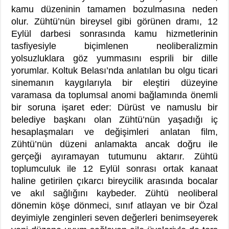
kamu düzeninin tamamen bozulmasına neden
olur. Zühtü’nün bireysel gibi görünen dramı, 12
Eylül darbesi sonrasında kamu hizmetlerinin
tasfiyesiyle biçimlenen neoliberalizmin
yolsuzluklara göz yummasını esprili bir dille
yorumlar. Koltuk Belası’nda anlatılan bu olgu ticari
sinemanın kaygılarıyla bir eleştiri düzeyine
varamasa da toplumsal anomi bağlamında önemli
bir soruna işaret eder: Dürüst ve namuslu bir
belediye başkanı olan Zühtü’nün yaşadığı iç
hesaplaşmaları ve değişimleri anlatan film,
Zühtü’nün düzeni anlamakta ancak doğru ile
gerçeği ayıramayan tutumunu aktarır. Zühtü
toplumculuk ile 12 Eylül sonrası ortak kanaat
haline getirilen çıkarcı bireycilik arasında bocalar
ve akıl sağlığını kaybeder. Zühtü neoliberal
dönemin köşe dönmeci, sınıf atlayan ve bir Özal
deyimiyle zenginleri seven değerleri benimseyerek