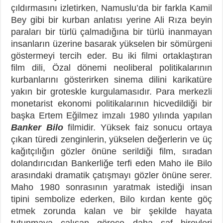
çıldırmasını izletirken, Namuslu’da bir farkla Kamil
Bey gibi bir kurban anlatısı yerine Ali Rıza beyin
paraları bir türlü çalmadığına bir türlü inanmayan
insanların üzerine basarak yükselen bir sömürgeni
göstermeyi tercih eder. Bu iki filmi ortaklaştıran
film dili, Özal dönemi neoliberal politikalarının
kurbanlarını gösterirken sinema dilini karikatüre
yakın bir groteskle kurgulamasıdır. Para merkezli
monetarist ekonomi politikalarının hicvedildiği bir
başka Ertem Eğilmez imzalı 1980 yılında yapılan
Banker Bilo
filmidir. Yüksek faiz sonucu ortaya
çıkan türedi zenginlerin, yükselen değerlerin ve üç
kağıtçılığın gözler önüne serildiği film, sıradan
dolandırıcıdan Bankerliğe terfi eden Maho ile Bilo
arasındaki dramatik çatışmayı gözler önüne serer.
Maho 1980 sonrasının yaratmak istediği insan
tipini sembolize ederken, Bilo kırdan kente göç
etmek zorunda kalan ve bir şekilde hayata
tutunmaya çalışan görece daha saf bireyleri