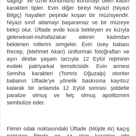
sağlığı” ve özne konumunu korumayı bilen kadın
karakteri tipler. Evin diğer bireyi Niyazi (Niyazi
Bilgiç) hayalleri peşinde koşan bir müzisyendir.
Niyazi sınıf atlamayı başaramaz ve bir müzeye
bekçi olur. Üftade evde koca bekleyen ev kızıyla
geleneksel-muhafazakar ailenin kadından
beklenen rollerini simgeler. Evin üvey babası
Recep, (Mehmet Akan) üniformalı fotoğrafları ve
aşırı dindar yaşam tarzıyla 12 Eylül rejiminin
evdeki patriyarkal temsilcisidir. Evin annesi
Semiha karakteri (Tomris Oğuzalp) otoriter
babanın Üftade’ye yönelik baskısına kayıtsız
kalarak bir anlamda 12 Eylül sonrası şiddetle
paralize olmuş ve felç olmuş apolitizmini
sembolize eder.
Filmin odak noktasındaki Üftade (Müjde Ar) kaçış
noktaları filmde en az olan karakter gibi