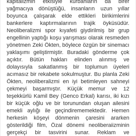
kapitalizmin etkisiyle kurbanların da birer
yağmacıya dönüştüğü, insanların uzun yıllar
boyunca çalışarak elde ettikleri birikimlerini
bankerlere kaptırmalarının trajik öyküsüdür.
Neoliberalizmi spor kıyafeti giydirilmiş bir grup
engellinin yaptığı koşu yarışması olarak resmeden
yönetmen Zeki Ökten, böylece özgün bir sinemacı
yaklaşımı geliştirmiştir. Buradaki gönderme çok
açıktır. Bütün hakları elinden alınmış ve
dolayısıyla sakatlanmış bir toplumun üyeleri
acımasız bir rekabete sokulmuştur. Bu planla Zeki
Ökten, neoliberalizmi en iyi betimleyen sahneyi
çekmeyi başarmıştır. Küçük memur ve 12
teşekkürlü Kamil Bey (Genco Erkal) karısı, iki kızı
bir küçük oğlu ve bir torunundan oluşan ailesini
emekli aylığı ile geçindirememektedir. Hemen
herkesin köşeyi dönmenin çaresini ararken
gösterildiği film, Özal dönemi neoliberaiizminin
gerçekçi bir tasvirini sunar. Reklam ve