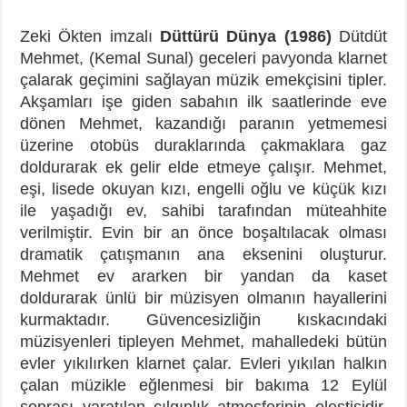
Zeki Ökten imzalı
Düttürü Dünya (1986)
Dütdüt
Mehmet, (Kemal Sunal) geceleri pavyonda klarnet
çalarak geçimini sağlayan müzik emekçisini tipler.
Akşamları işe giden sabahın ilk saatlerinde eve
dönen Mehmet, kazandığı paranın yetmemesi
üzerine otobüs duraklarında çakmaklara gaz
doldurarak ek gelir elde etmeye çalışır. Mehmet,
eşi, lisede okuyan kızı, engelli oğlu ve küçük kızı
ile yaşadığı ev, sahibi tarafından müteahhite
verilmiştir. Evin bir an önce boşaltılacak olması
dramatik çatışmanın ana eksenini oluşturur.
Mehmet ev ararken bir yandan da kaset
doldurarak ünlü bir müzisyen olmanın hayallerini
kurmaktadır. Güvencesizliğin kıskacındaki
müzisyenleri tipleyen Mehmet, mahalledeki bütün
evler yıkılırken klarnet çalar. Evleri yıkılan halkın
çalan müzikle eğlenmesi bir bakıma 12 Eylül
sonrası yaratılan çılgınlık atmosferinin eleştisidir.