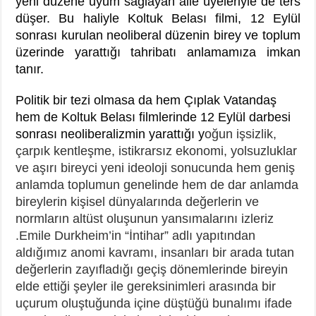
yeni düzene uyum sağlayan aile üyeleriyle de ters
düşer. Bu haliyle Koltuk Belası filmi, 12 Eylül
sonrası kurulan neoliberal düzenin birey ve toplum
üzerinde yarattığı tahribatı anlamamıza imkan
tanır.
Politik bir tezi olmasa da hem Çıplak Vatandaş
hem de Koltuk Belası filmlerinde 12 Eylül darbesi
sonrası neoliberalizmin yarattığı y
oğun işsizlik,
çarpık kentleşme, istikrarsız ekonomi, yolsuzluklar
ve aşırı bireyci yeni ideoloji sonucunda hem geniş
anlamda toplumun genelinde hem de dar anlamda
bireylerin kişisel dünyalarında değerlerin ve
normların altüst oluşunun yansımalarını izleriz
.Emile Durkheim’in “İntihar” adlı yapıtından
aldığımız anomi kavramı, insanları bir arada tutan
değerlerin zayıfladığı geçiş dönemlerinde bireyin
elde ettiği şeyler ile gereksinimleri arasında bir
uçurum oluştuğunda içine düştüğü bunalımı ifade