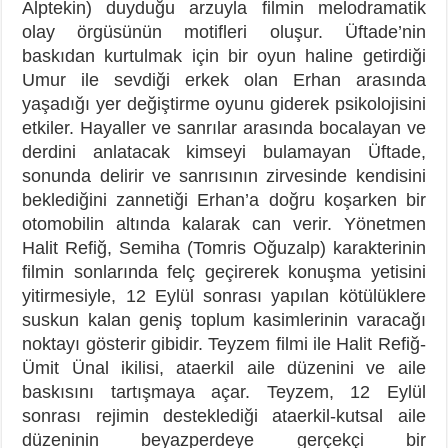
Alptekin) duyduğu arzuyla filmin melodramatik
olay örgüsünün motifleri oluşur. Üftade’nin
baskıdan kurtulmak için bir oyun haline getirdiği
Umur ile sevdiği erkek olan Erhan arasında
yaşadığı yer değiştirme oyunu giderek psikolojisini
etkiler. Hayaller ve sanrılar arasında bocalayan ve
derdini anlatacak kimseyi bulamayan Üftade,
sonunda delirir ve sanrısının zirvesinde kendisini
beklediğini zannetiği Erhan’a doğru koşarken bir
otomobilin altında kalarak can verir. Yönetmen
Halit Refiğ, Semiha (Tomris Oğuzalp) karakterinin
filmin sonlarında felç geçirerek konuşma yetisini
yitirmesiyle, 12 Eylül sonrası yapılan kötülüklere
suskun kalan geniş toplum kasimlerinin varacağı
noktayı gösterir gibidir. Teyzem filmi ile Halit Refiğ-
Ümit Ünal ikilisi, ataerkil aile düzenini ve aile
baskısını tartışmaya açar. Teyzem, 12 Eylül
sonrası rejimin desteklediği ataerkil-kutsal aile
düzeninin beyazperdeye gerçekçi bir