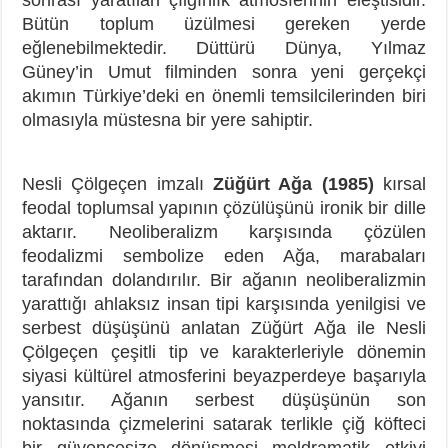
Bütün toplum üzülmesi gereken yerde
eğlenebilmektedir. Düttürü Dünya, Yılmaz
Güney’in Umut filminden sonra yeni gerçekçi
akımın Türkiye’deki en önemli temsilcilerinden biri
olmasıyla müstesna bir yere sahiptir.
Nesli Çölgeçen imzalı
Züğürt Ağa (1985)
kırsal
feodal toplumsal yapının çözülüşünü ironik bir dille
aktarır. Neoliberalizm karşısında çözülen
feodalizmi sembolize eden Ağa, marabaları
tarafından dolandırılır. Bir ağanın neoliberalizmin
yarattığı ahlaksız insan tipi karşısında yenilgisi ve
serbest düşüşünü anlatan Züğürt Ağa ile Nesli
Çölgeçen çeşitli tip ve karakterleriyle dönemin
siyasi kültürel atmosferini beyazperdeye başarıyla
yansıtır. Ağanın serbest düşüşünün son
noktasında çizmelerini satarak terlikle çiğ köfteci
bir güvencesize dönüşmesi meldramatik etkiyi