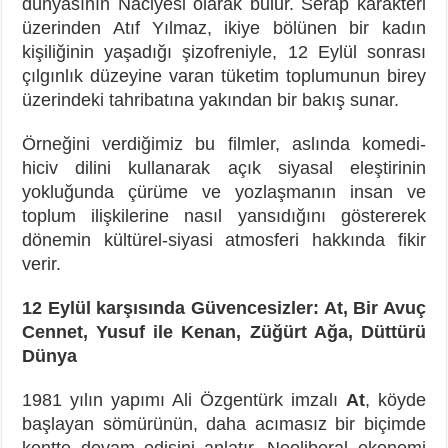
dünyasının Naciyesi olarak bulur. Serap karakteri
üzerinden Atıf Yılmaz, ikiye bölünen bir kadın
kişiliğinin yaşadığı şizofreniyle, 12 Eylül sonrası
çılgınlık düzeyine varan tüketim toplumunun birey
üzerindeki tahribatına yakından bir bakış sunar.
Örneğini verdiğimiz bu filmler, aslında komedi-
hiciv dilini kullanarak açık siyasal eleştirinin
yokluğunda çürüme ve yozlaşmanın insan ve
toplum ilişkilerine nasıl yansıdığını göstererek
dönemin kültürel-siyasi atmosferi hakkında fikir
verir.
12 Eylül karşısında Güvencesizler: At, Bir Avuç
Cennet, Yusuf ile Kenan, Züğürt Ağa, Düttürü
Dünya
1981 yılın yapımı Ali Özgentürk imzalı
At
, köyde
başlayan sömürünün, daha acımasız bir biçimde
kentte devam edişini anlatır. Neoliberal ekonomi