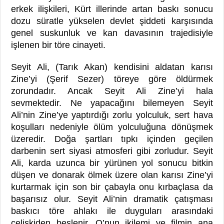
erkek ilişkileri, Kürt illerinde artan baskı sonucu
dozu süratle yükselen devlet şiddeti karşısında
genel suskunluk ve kan davasının trajedisiyle
işlenen bir töre cinayeti.
Seyit Ali, (Tarık Akan) kendisini aldatan karısı
Zine’yi (Şerif Sezer) töreye göre öldürmek
zorundadır. Ancak Seyit Ali Zine’yi hala
sevmektedir. Ne yapacağını bilemeyen Seyit
Ali’nin Zine’ye yaptırdığı zorlu yolculuk, sert hava
koşulları nedeniyle ölüm yolculuğuna dönüşmek
üzeredir. Doğa şartları tıpkı içinden geçilen
darbenin sert siyasi atmosferi gibi zorludur. Seyit
Ali, karda uzunca bir yürünen yol sonucu bitkin
düşen ve donarak ölmek üzere olan karısı Zine’yi
kurtarmak için son bir çabayla onu kırbaçlasa da
başarısız olur. Seyit Ali’nin dramatik çatışması
baskıcı töre ahlakı ile duyguları arasındaki
çelişkiden beslenir. O’nun ikilemi ve filmin ana