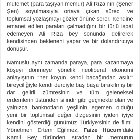
mutemet (para taşıyan memur) Ali Rıza’nın (Şener
Şen) soyulmasıyla ortaya çıkan süreci ve
toplumsal yozlaşmayı gözler önüne serer. Kendine
emanet edilen paraları çalmadığını bir türlü ispat
edemeyen Ali Rıza bey sonunda delirerek
kendisinden bekleneni yapar ve bir dolandırıcıya
dönüşür.
Namuslu aynı zamanda paraya, para kazanmaya
köşeyi dönmeye yönelik neoliberal ekonomi
anlayışının “her koyun kendi bacağından asılır”
bireyciliğiyle kendi derdiyle baş başa bırakılmış bir
dar gelirli zümresinin ve tüm geleneksel
erdemlerin üstünden silindir gibi geçmekte olan ve
yalnızca banknotların yeşilinin egemen olduğu
yeni bir toplumsal değer dizgesinin iyiden iyiye
kendini gösterdiği günümüz Türkiye’sinin de filmi.
Yönetmen Ertem Eğilmez,
Faize Hücum
‘daki
Kamil Bey türünden sıradan bir memurun