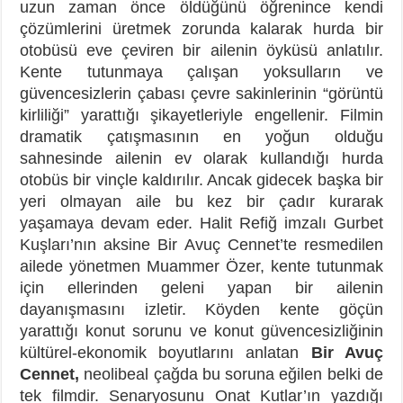
uzun zaman önce öldüğünü öğrenince kendi
çözümlerini üretmek zorunda kalarak hurda bir
otobüsü eve çeviren bir ailenin öyküsü anlatılır.
Kente tutunmaya çalışan yoksulların ve
güvencesizlerin çabası çevre sakinlerinin “görüntü
kirliliği” yarattığı şikayetleriyle engellenir. Filmin
dramatik çatışmasının en yoğun olduğu
sahnesinde ailenin ev olarak kullandığı hurda
otobüs bir vinçle kaldırılır. Ancak gidecek başka bir
yeri olmayan aile bu kez bir çadır kurarak
yaşamaya devam eder. Halit Refiğ imzalı Gurbet
Kuşları’nın aksine Bir Avuç Cennet’te resmedilen
ailede yönetmen Muammer Özer, kente tutunmak
için ellerinden geleni yapan bir ailenin
dayanışmasını izletir. Köyden kente göçün
yarattığı konut sorunu ve konut güvencesizliğinin
kültürel-ekonomik boyutlarını anlatan
Bir Avuç
Cennet,
neolibeal çağda bu soruna eğilen belki de
tek filmdir. Senaryosunu Onat Kutlar’ın yazdığı