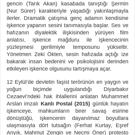
gencin (Tarık Akan) kasabada tanıştığı Şermin
(Nur Sürer) karakteriyle yaşadığı yakınlaşmayla
ilerler. Dramatik çatışma genç adamın kendisine
işkence yapanın sesini tanımasıyla başlar. Ses ve
hafızanın diyalektik ilişkisinden yürüyen film
anlatısı, işkence mağduru ile işkencecinin
yüzleşmesi gerilimiyle temposunu yükseltir.
Yönetmen Zeki Ökten, sesin hafızada açtığı ize
bakarak insan bedenini ve psikolojisini derinden
etkileyen işkence olgusunu tartışmaya açar.
12 Eylül’de devletin faşist terörünün en yaygın ve
yoğun biçimde uygulandığı Diyarbakır
Cezaevi’ndeki hak ihlallerini anlatan Muhammet
Arslan imzalı
Kanlı Postal (2015)
günlük hayatın
işkenceye, mahkumların birer savaş esirine
dönüştüğü, işkencenin dayanılmaz boyutlara
ulaşmasıyla dört tutsağın (Ferhat Kurtay, Eşref
Anyık, Mahmut Zengin ve Necmi Öner) protesto