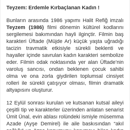
Teyzem: Erdemle Kırbaçlanan Kadın !
Bunların arasında 1986 yapımı Halit Refiğ imzalı
Teyzem (1986)
filmi dönemin kültürel kodlarını
sergilemesi bakımından hayli ilginçtir. Filmin baş
karakteri Üftade (Müjde Ar) küçük yaşta uğradığı
tacizin travmatik etkisiyle sürekli beklenti ve
hayaller içinde savrulan kadın karakteri sembolize
eder. Filmin odak noktasında yer alan Üftade’nin
varoluş sancısı, ondan beklenen çocuk sahibi
olma ve ona zorla giydirilen toplumsal cinsiyet
rolleri ile sürekli çatışıyor olması, filmin dramatik
altyapısını oluşturur.
12 Eylül sonrası kurulan ve kutsanan kutsal aileyi
çeşitli tip ve karakterler üzerinden anlatan senarist
Ümit Ünal, evin ablası rolündeki ismiyle müsemma
Azade (Ayşe Demirel) ile aile baskısından “akıl