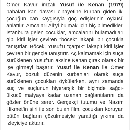
Ömer Kavur imzalı
Yusuf ile Kenan (1979)
babaları kan davası cinayetine kurban giden iki
çocuğun can kaygısıyla göç edişlerinin öyküsü
anlatılır. Amcaları Ali’yi bulmak için hiç bilmedikleri
İstanbul’a gelen çocuklar, amcalarını bulamadıları
gibi kirli işler çeviren “böcek” lakaplı bir çocukla
tanışırlar. Böcek, Yusuf’u “çarpık” lakaplı kirli işler
çeviren bir gençle tanıştırır. Aç kalmamak için suça
sürüklenen Yusuf’un aksine Kenan çırak olarak bir
işe girmeyi başarır.
Yusuf ile Kenan
ile Ömer
Kavur, bozuk düzenin kurbanları olarak suça
sürüklenen çocukları öykülerken, aynı zamanda
suç ve suçlunun hiyerarşik bir biçimde sağcı-
ülkücü mafyaya kadar uzanan bağlantılarını da
gözler önüne serer. Gerçekçi tutumu ve Nazım
Hikmet’in şiiri ile son bulan film, çocukları koruyan
bütün bağların çözülmesiyle yarattığı yıkımı da
izleyiciye aktarır.