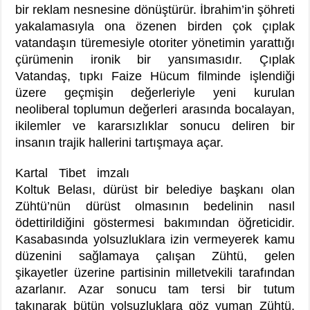
bir reklam nesnesine dönüştürür. İbrahim’in şöhreti
yakalamasıyla ona özenen birden çok çıplak
vatandaşın türemesiyle otoriter yönetimin yarattığı
çürümenin ironik bir yansımasıdır. Çıplak
Vatandaş, tıpkı Faize Hücum filminde işlendiği
üzere geçmişin değerleriyle yeni kurulan
neoliberal toplumun değerleri arasında bocalayan,
ikilemler ve kararsızlıklar sonucu deliren bir
insanın trajik hallerini tartışmaya açar.
Kartal Tibet imzalı
Koltuk Belası, dürüst bir belediye başkanı olan
Zühtü’nün dürüst olmasının bedelinin nasıl
ödettirildiğini göstermesi bakımından öğreticidir.
Kasabasında yolsuzluklara izin vermeyerek kamu
düzenini sağlamaya çalışan Zühtü, gelen
şikayetler üzerine partisinin milletvekili tarafından
azarlanır. Azar sonucu tam tersi bir tutum
takınarak bütün yolsuzluklara göz yuman Zühtü,