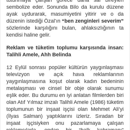
sembolize eder. Sonunda Bilo da kurulu düzene
ayak uydurarak, masumiyetini yitirir ve o da
düzenin istediği Özal’ın
“ben zenginleri severim”
sözlerinde karşılığını bulan, ahlaksızlığının ta
kendisi haline gelir.
Reklam ve tüketim toplumu karşısında insan:
Talihli Amele, Ahh Belinda
12 Eylül sonrası popüler kültürün yaygınlaşması
televizyon ve açık hava reklamlarının
yaygınlaşmasına koşut olarak kadın bedeninin
metalaşması ve cinsel bir obje olarak sunumu
eşlik eder. Bu durumu en iyi anlatan filmlerden biri
olan Atıf Yılmaz imzalı Talihli Amele (1986) tüketim
toplumunun bir inşaat işçisi olan Mehmet Ali’yi
(İlyas Salman) yaptıklarını izleriz. Sıradan bir
inşaat işçisiyken onu pazarlamaya çalışan
reklamcılarla, ondan bir “halk kahramanı”