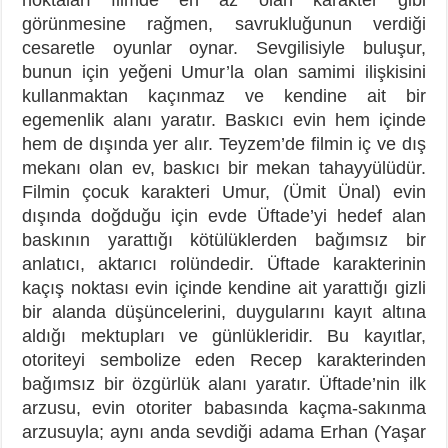
görünmesine rağmen, savrukluğunun verdiği
cesaretle oyunlar oynar. Sevgilisiyle buluşur,
bunun için yeğeni Umur’la olan samimi ilişkisini
kullanmaktan kaçınmaz ve kendine ait bir
egemenlik alanı yaratır. Baskıcı evin hem içinde
hem de dışında yer alır. Teyzem’de filmin iç ve dış
mekanı olan ev, baskıcı bir mekan tahayyülüdür.
Filmin çocuk karakteri Umur, (Ümit Ünal) evin
dışında doğduğu için evde Üftade’yi hedef alan
baskının yarattığı kötülüklerden bağımsız bir
anlatıcı, aktarıcı rolündedir. Üftade karakterinin
kaçış noktası evin içinde kendine ait yarattığı gizli
bir alanda düşüncelerini, duygularını kayıt altına
aldığı mektupları ve günlükleridir. Bu kayıtlar,
otoriteyi sembolize eden Recep karakterinden
bağımsız bir özgürlük alanı yaratır. Üftade’nin ilk
arzusu, evin otoriter babasında kaçma-sakınma
arzusuyla; aynı anda sevdiği adama Erhan (Yaşar