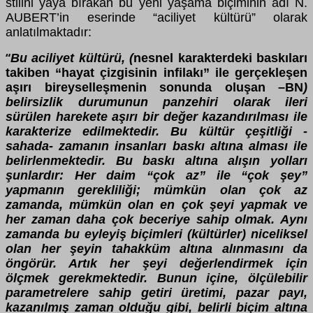
stilini yaya bırakan bu yeni yaşama biçiminin adı N.
AUBERT’in eserinde “aciliyet kültürü” olarak
anlatılmaktadır:
Bu aciliyet kültürü, (
nesnel karakterdeki baskıları
“
takiben “hayat çizgisinin infilakı” ile gerçekleşen
aşırı bireyselleşmenin sonunda oluşan –BN
)
belirsizlik durumunun panzehiri olarak ileri
sürülen harekete aşırı bir değer kazandırılması ile
karakterize edilmektedir. Bu kültür çeşitliği -
sahada- zamanın insanları baskı altına alması ile
belirlenmektedir. Bu baskı altına alışın yolları
şunlardır: Her daim “çok az” ile “çok şey”
yapmanın gerekliliği; mümkün olan çok az
zamanda, mümkün olan en çok şeyi yapmak ve
her zaman daha çok beceriye sahip olmak. Aynı
zamanda bu eyleyiş biçimleri (kültürler) niceliksel
olan her şeyin tahakküm altına alınmasını da
öngörür. Artık her şeyi değerlendirmek için
ölçmek gerekmektedir. Bunun içine, ölçülebilir
parametrelere sahip getiri üretimi, pazar payı,
kazanılmış zaman olduğu gibi, belirli biçim altına