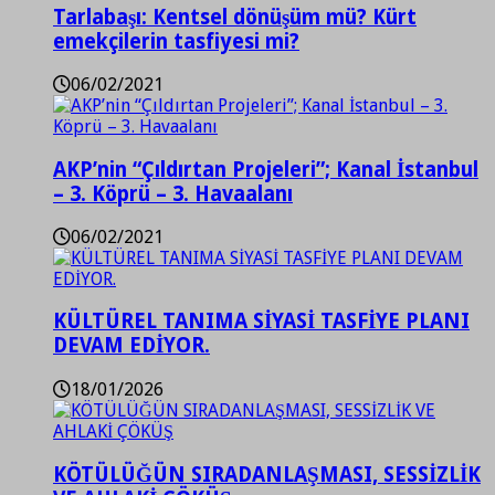
Tarlabaşı: Kentsel dönüşüm mü? Kürt
emekçilerin tasfiyesi mi?
06/02/2021
AKP’nin “Çıldırtan Projeleri”; Kanal İstanbul
– 3. Köprü – 3. Havaalanı
06/02/2021
KÜLTÜREL TANIMA SİYASİ TASFİYE PLANI
DEVAM EDİYOR.
18/01/2026
KÖTÜLÜĞÜN SIRADANLAŞMASI, SESSİZLİK