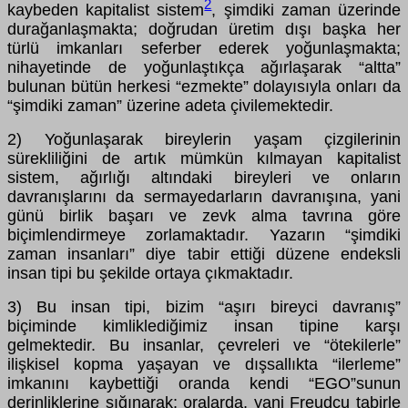
2
kaybeden kapitalist sistem
, şimdiki zaman üzerinde
durağanlaşmakta; doğrudan üretim dışı başka her
türlü imkanları seferber ederek yoğunlaşmakta;
nihayetinde de yoğunlaştıkça ağırlaşarak “altta”
bulunan bütün herkesi “ezmekte” dolayısıyla onları da
“şimdiki zaman” üzerine adeta çivilemektedir.
2) Yoğunlaşarak bireylerin yaşam çizgilerinin
sürekliliğini de artık mümkün kılmayan kapitalist
sistem, ağırlığı altındaki bireyleri ve onların
davranışlarını da sermayedarların davranışına, yani
günü birlik başarı ve zevk alma tavrına göre
biçimlendirmeye zorlamaktadır. Yazarın “şimdiki
zaman insanları” diye tabir ettiği düzene endeksli
insan tipi bu şekilde ortaya çıkmaktadır.
3) Bu insan tipi, bizim “aşırı bireyci davranış”
biçiminde kimliklediğimiz insan tipine karşı
gelmektedir. Bu insanlar, çevreleri ve “ötekilerle”
ilişkisel kopma yaşayan ve dışsallıkta “ilerleme”
imkanını kaybettiği oranda kendi “EGO”sunun
derinliklerine sığınarak; oralarda, yani Freudcu tabirle