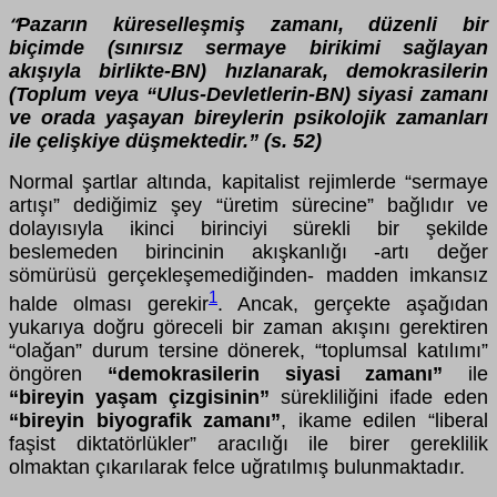
Pazarın küreselleşmiş zamanı, düzenli bir
“
biçimde (sınırsız sermaye birikimi sağlayan
akışıyla birlikte-BN) hızlanarak, demokrasilerin
(Toplum veya “Ulus-Devletlerin-BN) siyasi zamanı
ve orada yaşayan bireylerin psikolojik zamanları
ile çelişkiye düşmektedir.” (s. 52)
Normal şartlar altında, kapitalist rejimlerde “sermaye
artışı” dediğimiz şey “üretim sürecine” bağlıdır ve
dolayısıyla ikinci birinciyi sürekli bir şekilde
beslemeden birincinin akışkanlığı -artı değer
sömürüsü gerçekleşemediğinden- madden imkansız
1
halde olması gerekir
. Ancak, gerçekte aşağıdan
yukarıya doğru göreceli bir zaman akışını gerektiren
“olağan” durum tersine dönerek, “toplumsal katılımı”
öngören
“demokrasilerin siyasi zamanı”
ile
“bireyin yaşam çizgisinin”
sürekliliğini ifade eden
“bireyin biyografik
zamanı”
, ikame edilen “liberal
faşist diktatörlükler” aracılığı ile birer gereklilik
olmaktan çıkarılarak felce uğratılmış bulunmaktadır.