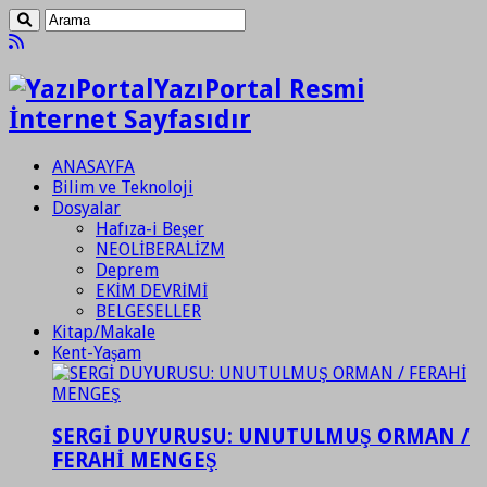
YazıPortal Resmi
İnternet Sayfasıdır
ANASAYFA
Bilim ve Teknoloji
Dosyalar
Hafıza-i Beşer
NEOLİBERALİZM
Deprem
EKİM DEVRİMİ
BELGESELLER
Kitap/Makale
Kent-Yaşam
SERGİ DUYURUSU: UNUTULMUŞ ORMAN /
FERAHİ MENGEŞ