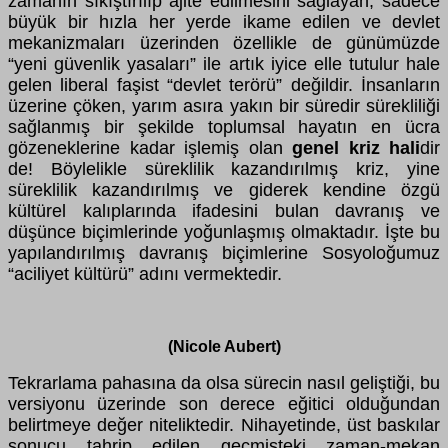
zamanın sıkıştırılıp ajite edilmesini sağlayan, sadece
büyük bir hızla her yerde ikame edilen ve devlet
mekanizmaları üzerinden özellikle de günümüzde
“yeni güvenlik yasaları” ile artık iyice elle tutulur hale
gelen liberal faşist “devlet terörü” değildir. İnsanların
üzerine çöken, yarım asıra yakın bir süredir sürekliliği
sağlanmış bir şekilde toplumsal hayatın en ücra
gözeneklerine kadar işlemiş olan
genel kriz hali
dir
de! Böylelikle süreklilik kazandırılmış kriz, yine
süreklilik kazandırılmış ve giderek kendine özgü
kültürel kalıplarında ifadesini bulan davranış ve
düşünce biçimlerinde yoğunlaşmış olmaktadır. İşte bu
yapılandırılmış davranış biçimlerine Sosyoloğumuz
“aciliyet kültürü” adını vermektedir.
(Nicole Aubert)
Tekrarlama pahasına da olsa sürecin nasıl geliştiği, bu
versiyonu üzerinde son derece eğitici olduğundan
belirtmeye değer niteliktedir. Nihayetinde, üst baskılar
sonucu tahrip edilen geçmişteki zaman-mekan