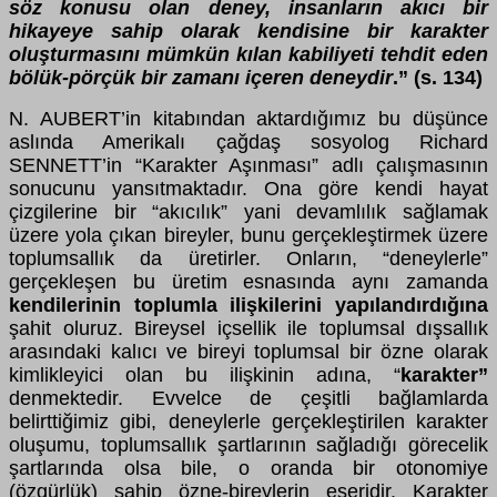
söz konusu olan deney, insanların akıcı bir
hikayeye sahip olarak kendisine bir karakter
oluşturmasını mümkün kılan kabiliyeti tehdit eden
bölük-pörçük bir zamanı içeren deneydir
.” (s. 134)
N. AUBERT’in kitabından aktardığımız bu düşünce
aslında Amerikalı çağdaş sosyolog Richard
SENNETT’in “Karakter Aşınması” adlı çalışmasının
sonucunu yansıtmaktadır. Ona göre kendi hayat
çizgilerine bir “akıcılık” yani devamlılık sağlamak
üzere yola çıkan bireyler, bunu gerçekleştirmek üzere
toplumsallık da üretirler. Onların, “deneylerle”
gerçekleşen bu üretim esnasında aynı zamanda
kendilerinin toplumla ilişkilerini yapılandırdığına
şahit oluruz. Bireysel içsellik ile toplumsal dışsallık
arasındaki kalıcı ve bireyi toplumsal bir özne olarak
kimlikleyici olan bu ilişkinin adına, “
karakter”
denmektedir. Evvelce de çeşitli bağlamlarda
belirttiğimiz gibi, deneylerle gerçekleştirilen karakter
oluşumu, toplumsallık şartlarının sağladığı görecelik
şartlarında olsa bile, o oranda bir otonomiye
(özgürlük) sahip özne-bireylerin eseridir. Karakter