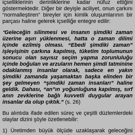
içselliklerinin derinliklerine kadar nüfuz ettiğini
göstermektedir. Diğer bir deyişle aciliyet, onun çarkını
“normalleştiren” bireyler için kimlik oluşumlarının bir
parçası haline gelerek içselliğe entegre edilir:
Geleceğin silinmesi ve insanın şimdiki zaman
“
üzerine aşırı yüklenmesi, hatta o zaman dilimi
içinde ezilmiş olması. “Ebedi şimdiki zaman”
işleyişinin çarkına kapılmış, tüketim toplumunun
sonucu olan sayısız seçim yapma zorunluluğu
içinde boğulan ve arzuların hemen şimdi tatminine
odaklanmış insanlar olarak, sadece en yakın
şimdiki zamanda yaşamaktan başka elinden bir
şey gelmeyen “şimdiki zaman insanları” haline
geldik. Dahası, “an”ın yoğunluğuna kapılmış, sırf
anın zevklerine bağlı kuvvetli duygular arayan
insanlar da olup çıktık.”
(s. 26)
Bu alıntıda ifade edilen süreç ve çeşitli düzlemlerdeki
olaylar dizini şöyle özetlenebilir:
1) Üretimden büyük ölçüde uzaklaşarak geleceğini