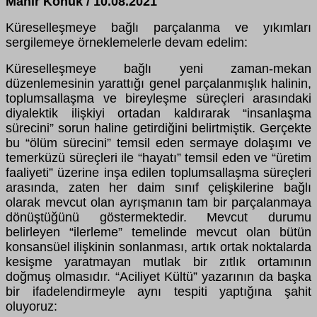
Mahir Konuk / 10.08.2021
Küreselleşmeye bağlı parçalanma ve yıkımları
sergilemeye örneklemelerle devam edelim:
Küreselleşmeye bağlı yeni zaman-mekan
düzenlemesinin yarattığı genel parçalanmışlık halinin,
toplumsallaşma ve bireyleşme süreçleri arasındaki
diyalektik ilişkiyi ortadan kaldırarak “insanlaşma
sürecini” sorun haline getirdiğini belirtmiştik. Gerçekte
bu “ölüm sürecini” temsil eden sermaye dolaşımı ve
temerküzü süreçleri ile “hayatı” temsil eden ve “üretim
faaliyeti” üzerine inşa edilen toplumsallaşma süreçleri
arasında, zaten her daim sınıf çelişkilerine bağlı
olarak mevcut olan ayrışmanın tam bir parçalanmaya
dönüştüğünü göstermektedir. Mevcut durumu
belirleyen “ilerleme” temelinde mevcut olan bütün
konsansüel ilişkinin sonlanması, artık ortak noktalarda
kesişme yaratmayan mutlak bir zıtlık ortamının
doğmuş olmasıdır. “Aciliyet Kültü” yazarının da başka
bir ifadelendirmeyle aynı tespiti yaptığına şahit
oluyoruz: