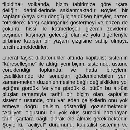
“libidinal” volkanda, bizim tabirimize göre “kara
deliğin” derinliklerinde saklanmaktadır. Böylesi bir
saplantı (veya kısır döngü) içine düşen bireyler, bazen
“ötekilere” karşı saldırganlık göstermeyi ve bazen de
çöküntü hissi ile katmerleşen gizemli zevklerin
peşinden koşmayı, geleceği olan ve yolu diğerleriyle
birbirine karışan bir yaşam çizgisine sahip olmaya
tercih etmektedirler.
Liberal faşist diktatörlükler altında kapitalist sistemin
“küreselleşme” ile aldığı yeni biçim; sistemde, üstüne
çöreklendiği toplumda ve hatta bireylerin
içselliklerinde de sonuçları gözlemlenebilen yeni
zaman-mekan düzenlenmesine bağlı değişikliklere yol
açtığını gördük. Ve yine gördük ki, bütün bu alt-üst
oluşlar tamamıyla tarihi bir biçim olan kapitalist
sistemin üstünde, onu var eden çelişkilerin onu yok
etmeye doğru gelişim gösterdiği gözlenmektedir.
“Aciliyet” olgusunu bu yok oluş sürecini hazırlayan
tarihi şartlara bağlı olarak ele almak gerekmektedir.
Şöyle ki: “aciliyet” durumunu, kapitalist sistemin ve