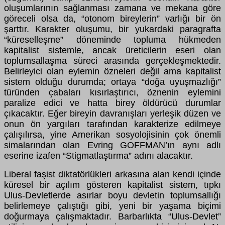
oluşumlarının sağlanması zamana ve mekana göre
göreceli olsa da, “otonom bireylerin” varlığı bir ön
şarttır. Karakter oluşumu, bir yukardaki paragrafta
“küreselleşme” döneminde topluma hükmeden
kapitalist sistemle, ancak üreticilerin eseri olan
toplumsallaşma süreci arasında gerçekleşmektedir.
Belirleyici olan eylemin özneleri değil ama kapitalist
sistem olduğu durumda; ortaya “doğa uyuşmazlığı”
türünden çabaları kısırlaştırıcı, öznenin eylemini
paralize edici ve hatta birey öldürücü durumlar
çıkacaktır. Eğer bireyin davranışları yerleşik düzen ve
onun ön yargıları tarafından karakterize edilmeye
çalışılırsa, yine Amerikan sosyolojisinin çok önemli
simalarından olan Evring GOFFMAN’ın aynı adlı
eserine izafen “Stigmatlaştırma” adını alacaktır.
Liberal faşist diktatörlükleri arkasına alan kendi içinde
küresel bir açılım gösteren kapitalist sistem, tıpkı
Ulus-Devletlerde asırlar boyu devletin toplumsallığı
belirlemeye çalıştığı gibi, yeni bir yaşama biçimi
doğurmaya çalışmaktadır. Barbarlıkta “Ulus-Devlet”