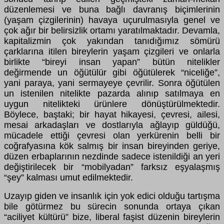
düzenlemesi ve buna bağlı davranış biçimlerinin
(yaşam çizgilerinin) havaya uçurulmasıyla genel ve
çok ağır bir belirsizlik ortamı yaratılmaktadır. Devamla,
kapitalizmin çok yakından tanıdığımız sömürü
çarklarına itilen bireylerin yaşam çizgileri ve onlarla
birlikte “bireyi insan yapan” bütün nitelikler
değirmende un öğütülür gibi öğütülerek “niceliğe”,
yani paraya, yani sermayeye çevrilir. Sonra öğütülen
un istenilen nitelikte pazarda alınıp satılmaya en
uygun nitelikteki ürünlere dönüştürülmektedir.
Böylece, baştaki; bir hayat hikayesi, çevresi, ailesi,
mesai arkadaşları ve dostlarıyla ağlayıp güldüğü,
mücadele ettiği çevresi olan yerkürenin belli bir
coğrafyasına kök salmış bir insan bireyinden geriye,
düzen erbaplarının nezdinde sadece istenildiği an yeri
değiştirilecek bir “mobilyadan” farksız eşyalaşmış
“şey” kalması umut edilmektedir.
Uzayıp giden ve insanlık için yok edici olduğu tartışma
bile götürmez bu sürecin sonunda ortaya çıkan
“aciliyet kültürü” bize, liberal faşist düzenin bireylerin