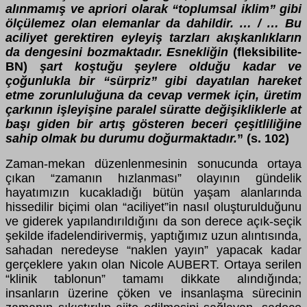
alınmamış ve apriori olarak “toplumsal iklim” gibi
ölçülemez olan elemanlar da dahildir. … / … Bu
aciliyet gerektiren eyleyiş tarzları akışkanlıkların
da dengesini bozmaktadır. Esnekliğin
(fleksibilite-
BN)
şart koştuğu şeylere olduğu kadar ve
çoğunlukla bir “sürpriz” gibi dayatılan hareket
etme zorunluluğuna da cevap vermek için, üretim
çarkının işleyişine paralel süratte değişikliklerle at
başı giden bir artış gösteren beceri çeşitliliğine
sahip olmak bu durumu doğurmaktadır.
” (s. 102)
Zaman-mekan düzenlenmesinin sonucunda ortaya
çıkan “zamanın hızlanması” olayının gündelik
hayatımızın kucakladığı bütün yaşam alanlarında
hissedilir biçimi olan “aciliyet”in nasıl oluşturulduğunu
ve giderek yapılandırıldığını da son derece açık-seçik
şekilde ifadelendirivermiş, yaptığımız uzun alıntısında,
sahadan neredeyse “naklen yayın” yapacak kadar
gerçeklere yakın olan Nicole AUBERT. Ortaya serilen
“klinik tablonun” tamamı dikkate alındığında;
insanların üzerine çöken ve insanlaşma sürecinin