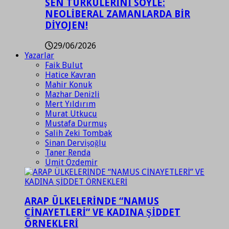
SEN TÜRKÜLERİNİ SÖYLE:
NEOLİBERAL ZAMANLARDA BİR
DİYOJEN!
29/06/2026
Yazarlar
Faik Bulut
Hatice Kavran
Mahir Konuk
Mazhar Denizli
Mert Yıldırım
Murat Utkucu
Mustafa Durmuş
Salih Zeki Tombak
Sinan Dervişoğlu
Taner Renda
Ümit Özdemir
ARAP ÜLKELERİNDE “NAMUS
CİNAYETLERİ” VE KADINA ŞİDDET
ÖRNEKLERİ