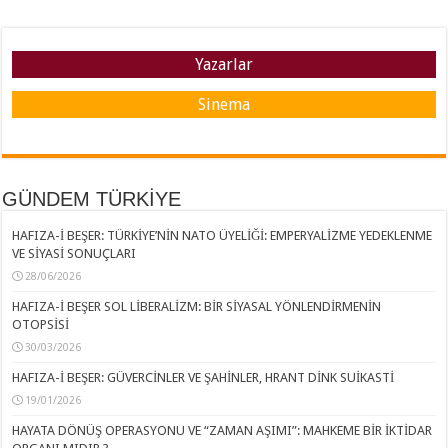
Yazarlar
Sinema
GÜNDEM TÜRKİYE
HAFIZA-İ BEŞER: TÜRKİYE’NİN NATO ÜYELİĞİ: EMPERYALİZME YEDEKLENME
VE SİYASİ SONUÇLARI
28/06/2026
HAFIZA-İ BEŞER SOL LİBERALİZM: BİR SİYASAL YÖNLENDİRMENİN
OTOPSİSİ
30/03/2026
HAFIZA-İ BEŞER: GÜVERCİNLER VE ŞAHİNLER, HRANT DİNK SUİKASTİ
19/01/2026
HAYATA DÖNÜŞ OPERASYONU VE “ZAMAN AŞIMI”: MAHKEME BİR İKTİDAR