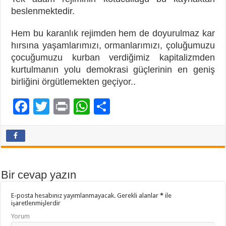
beslenmektedir.
Hem bu karanlık rejimden hem de doyurulmaz kar
hırsına yaşamlarımızı, ormanlarımızı, çoluğumuzu
çocuğumuzu kurban verdiğimiz kapitalizmden
kurtulmanın yolu demokrasi güçlerinin en geniş
birliğini örgütlemekten geçiyor..
F
T
Pr
W
P
ac
wi
in
h
a
e
tt
t
at
yl
b
er
sA
aş
o
p
Bir cevap yazın
o
p
E-posta hesabınız yayımlanmayacak.
Gerekli alanlar
*
ile
k
işaretlenmişlerdir
Yorum