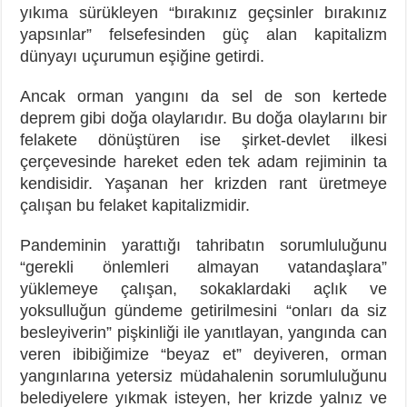
yıkıma sürükleyen “bırakınız geçsinler bırakınız
yapsınlar” felsefesinden güç alan kapitalizm
dünyayı uçurumun eşiğine getirdi.
Ancak orman yangını da sel de son kertede
deprem gibi doğa olaylarıdır. Bu doğa olaylarını bir
felakete dönüştüren ise şirket-devlet ilkesi
çerçevesinde hareket eden tek adam rejiminin ta
kendisidir. Yaşanan her krizden rant üretmeye
çalışan bu felaket kapitalizmidir.
Pandeminin yarattığı tahribatın sorumluluğunu
“gerekli önlemleri almayan vatandaşlara”
yüklemeye çalışan, sokaklardaki açlık ve
yoksulluğun gündeme getirilmesini “onları da siz
besleyiverin” pişkinliği ile yanıtlayan, yangında can
veren ibibiğimize “beyaz et” deyiveren, orman
yangınlarına yetersiz müdahalenin sorumluluğunu
belediyelere yıkmak isteyen, her krizde yalnız ve