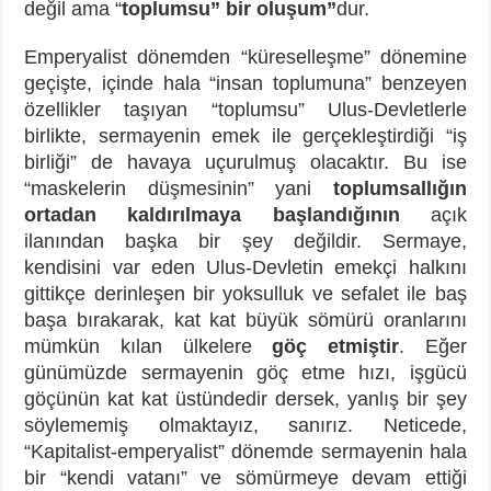
değil ama “
toplumsu” bir oluşum”
dur.
Emperyalist dönemden “küreselleşme” dönemine
geçişte, içinde hala “insan toplumuna” benzeyen
özellikler taşıyan “toplumsu” Ulus-Devletlerle
birlikte, sermayenin emek ile gerçekleştirdiği “iş
birliği” de havaya uçurulmuş olacaktır. Bu ise
“maskelerin düşmesinin” yani
toplumsallığın
ortadan kaldırılmaya başlandığının
açık
ilanından başka bir şey değildir. Sermaye,
kendisini var eden Ulus-Devletin emekçi halkını
gittikçe derinleşen bir yoksulluk ve sefalet ile baş
başa bırakarak, kat kat büyük sömürü oranlarını
mümkün kılan ülkelere
göç etmiştir
. Eğer
günümüzde sermayenin göç etme hızı, işgücü
göçünün kat kat üstündedir dersek, yanlış bir şey
söylememiş olmaktayız, sanırız. Neticede,
“Kapitalist-emperyalist” dönemde sermayenin hala
bir “kendi vatanı” ve sömürmeye devam ettiği