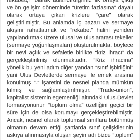
ve ön gelişim döneminde “üretim fazlasına” dayalı
olarak ortaya çıkan krizlere “çare” olarak
geliştirilmiştir. Bu anlamda iç pazarı ve sermaye
akışını rahatlatmak ve “rekabet” halini yeniden
yapılandırmak üzere ulusal ve uluslararası tekeller
(sermaye yoğunlaşmaları) oluşturulmakta, böylece
bir nevi açlık ve sefaletle birlikte “kriz ihracı” da
gerçekleştirilmiş olunmaktadır. “Kriz ihracına”
yönelik bu yeni adım diğer yandan “sınıf işbirliğini”
yani Ulus Devletlerde sermaye ile emek arasına
konulmuş “-“ işaretini de nesnel planda mümkün
kılmış ve sağlamlaştırılmıştır. “Trade-union”,
kapitalist sistemin egemenliği altındaki Ulus-Devlet
formasyonunun “toplum olma” özelliğini geçici bir
süre için de olsa korumayı gerçekleştirebilmiştir.
Ancak, nesnel olarak toplumsal sınıflara bölünmüş
olmanın devam ettiği şartlarda sınıf çelişkilerinin
askıya alınmasıyla oluşan şeyin adı bizce “toplum”