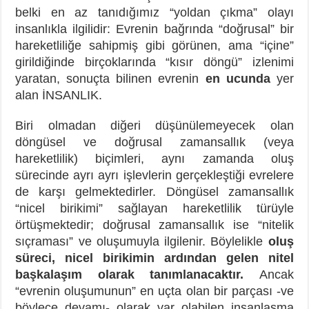
belki en az tanıdığımız “yoldan çıkma” olayı
insanlıkla ilgilidir: Evrenin bağrında “doğrusal” bir
hareketliliğe sahipmiş gibi görünen, ama “içine”
girildiğinde birçoklarında “kısır döngü” izlenimi
yaratan, sonuçta bilinen evrenin
en ucunda
yer
alan İNSANLIK.
Biri olmadan diğeri düşünülemeyecek olan
döngüsel ve doğrusal zamansallık (veya
hareketlilik) biçimleri, aynı zamanda oluş
sürecinde ayrı ayrı işlevlerin gerçekleştiği evrelere
de karşı gelmektedirler. Döngüsel zamansallık
“nicel birikimi” sağlayan hareketlilik türüyle
örtüşmektedir; doğrusal zamansallık ise “nitelik
sıçraması” ve oluşumuyla ilgilenir. Böylelikle
oluş
süreci, nicel birikimin ardından gelen nitel
başkalaşım olarak tanımlanacaktır.
Ancak
“evrenin oluşumunun” en uçta olan bir parçası -ve
böylece devamı- olarak var olabilen insanlaşma