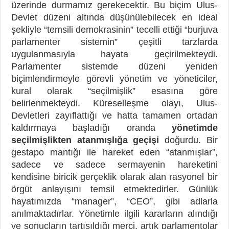
üzerinde durmamız gerekecektir. Bu biçim Ulus-
Devlet düzeni altında düşünülebilecek en ideal
şekliyle “temsili demokrasinin” tecelli ettiği “burjuva
parlamenter sistemin” çeşitli tarzlarda
uygulanmasıyla hayata geçirilmekteydi.
Parlamenter sistemde düzeni yeniden
biçimlendirmeyle görevli yönetim ve yöneticiler,
kural olarak “seçilmişlik” esasına göre
belirlenmekteydi. Küreselleşme olayı, Ulus-
Devletleri zayıflattığı ve hatta tamamen ortadan
kaldırmaya başladığı oranda
yönetimde
seçilmişlikten atanmışlığa geçişi
doğurdu. Bir
gestapo mantığı ile hareket eden “atanmışlar”,
sadece ve sadece sermayenin hareketini
kendisine biricik gerçeklik olarak alan rasyonel bir
örgüt anlayışını temsil etmektedirler. Günlük
hayatımızda “manager”, “CEO”, gibi adlarla
anılmaktadırlar. Yönetimle ilgili kararların alındığı
ve sonuçların tartışıldığı merci, artık parlamentolar