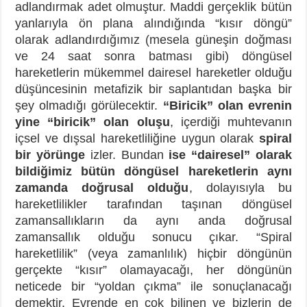
adlandırmak adet olmuştur. Maddi gerçeklik bütün
yanlarıyla ön plana alındığında “kısır döngü”
olarak adlandırdığımız (mesela güneşin doğması
ve 24 saat sonra batması gibi) döngüsel
hareketlerin mükemmel dairesel hareketler olduğu
düşüncesinin metafizik bir saplantıdan başka bir
şey olmadığı görülecektir.
“Biricik” olan evrenin
yine “biricik” olan oluşu
, içerdiği muhtevanın
içsel ve dışsal hareketliliğine uygun olarak
spiral
bir yörünge
izler. Bundan
ise “dairesel” olarak
bildiğimiz bütün döngüsel hareketlerin aynı
zamanda doğrusal olduğu
, dolayısıyla bu
hareketlilikler tarafından taşınan döngüsel
zamansallıkların da aynı anda doğrusal
zamansallık olduğu sonucu çıkar. “Spiral
hareketlilik” (veya zamanlılık) hiçbir döngünün
gerçekte “kısır” olamayacağı, her döngünün
neticede bir “yoldan çıkma” ile sonuçlanacağı
demektir. Evrende en çok bilinen ve bizlerin de