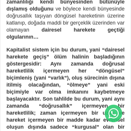
zamanlılığı kendi bünyesinden bütünüyle
dışlamış olduğunu
ve böylece kendi bünyesinde
doğrusallık taşıyan döngüsel hareketinin üzerine
katlanıp, doğada maddi bir gerçeklik üzerinden var
olamayan
dairesel harekete geçtiği
olgularının…
Kapitalist sistem için bu durum, yani “dairesel
harekete geçiş” ölüm halinin başladığının
göstergesidir: Aynı zamanda doğrusal
hareketlilik içermeyen her “döngüsel”
biçimleniş (yani “varlık”), oluş sürecinin dışına
itilmiş olacağından, “ölmeye” yani eski
biçimiyle var olma imkanını kaybetmeye
başlayacaktır. Son tahlilde bu durum, yani aynı
zamanda “doğrusallık” içermeyen bir
hareketlilik; zaman içermeyen bir uzay ve
hareket içermeyen bir madde kadar evrensel
oluşun dışında sadece “kurgusal” olan bir