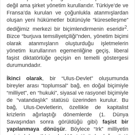
değil ama şirket yönetim kurullarıdır. Türkiye’de ve
Fransa’da kurulan ve çoğunlukla atanmışlardan
oluşan yeni hükümetler bütünüyle “küreselleşme”
2
dediğimiz merkezi bir biçimlendirmenin eseridir
.
Bizce “burjuva temsiliyetçiliği”nden, yönetim biçimi
olarak atanmışların oluşturduğu işletmelerin
yönetim kurullarının egemenliğine geçiş, liberal
faşist diktatörlüğe geçişin en temelli göstergesi
durumundadır.
İkinci olarak
, bir “Ulus-Devlet” oluşumunda
bireyler arası “toplumsal” bağ, en doğal biçimiyle
“milliyet”, en “hukuki”, siyasal ve rasyonel biçimiyle
de “vatandaşlık” statüsü üzerinden kurulur. Bu
bağ, Ulus-Devletlerin, özellikle de kapitalist
krizlerin ağırlaştığı dönemlerde (1. Dünya
Savaşından sonra görüldüğü gibi)
faşist bir
yapılanmaya dönüşür
. Böylece “Irk” milliyetin