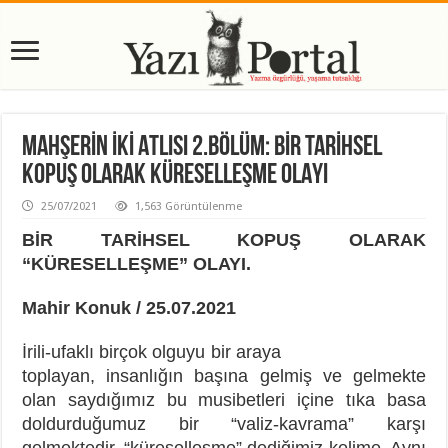
MAHŞERİN İKİ ATLISI 2.BÖLÜM: BİR TARİHSEL
KOPUŞ OLARAK KÜRESELLEŞME OLAYI
25/07/2021
1,563 Görüntülenme
BİR TARİHSEL KOPUŞ OLARAK
“KÜRESELLEŞME” OLAYI.
Mahir Konuk / 25.07.2021
İrili-ufaklı birçok olguyu bir araya
toplayan, insanlığın başına gelmiş ve gelmekte
olan saydığımız bu musibetleri içine tıka basa
doldurduğumuz bir “valiz-kavrama” karşı
gelmektedir, “küreselleşme” dediğimiz kelime. Aynı