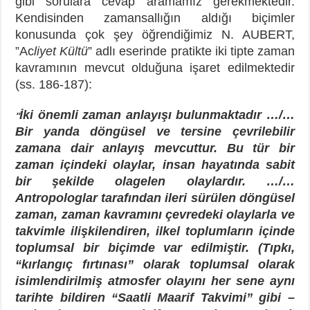
gibi sorulara cevap aramamız gerekmektedir.
Kendisinden zamansallığın aldığı biçimler
konusunda çok şey öğrendiğimiz N. AUBERT,
”Ac
liyet Kültü
” adlı eserinde pratikte iki tipte zaman
kavramının mevcut olduğuna işaret edilmektedir
(ss. 186-187):
İki önemli zaman anlayışı bulunmaktadır …/…
“
Bir yanda döngüsel ve tersine çevrilebilir
zamana dair anlayış mevcuttur. Bu tür bir
zaman içindeki olaylar, insan hayatında sabit
bir şekilde olagelen olaylardır. …/…
Antropologlar tarafından ileri sürülen döngüsel
zaman, zaman kavramını çevredeki olaylarla ve
takvimle ilişkilendiren, ilkel toplumların içinde
toplumsal bir biçimde var edilmiştir. (Tıpkı,
“kırlangıç fırtınası” olarak toplumsal olarak
isimlendirilmiş atmosfer olayını her sene aynı
tarihte bildiren “Saatli Maarif Takvimi” gibi –