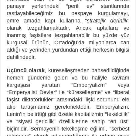
panayır yerlerindeki “perili ev” stantlarında
rastlayabileceğimiz bu pespaye kurgulamayı,
emre amade kapı kullarına “
stratejik derinlik
”
olarak tezgahlamaktadır. Ancak aptallara ve
inanmış faşistlere tezgahlanabilir bu yüzde yüz
kurgusal ürünün, Ortadoğu’da milyonlarca can
aldığı ve yerinden yurdundan ettiği herkesin bilgisi
dahilindedir.
Üçüncü olarak
, küreselleşmeden bahsedildiğinde
hemen gündeme gelen ve bu haliyle kavram
kargaşası yaratan “Emperyalizm” veya
“Emperyalist Devler” ile “küreselleşme” ve “liberal
faşist diktatörlükler” arasındaki ilişki sorununu ele
alıp tartışmamız gerekmektedir. Emperyalizm,
Lenin’in belirttiği gibi özetle kapitalizmin “tekelcilik”
ve “siyasi gericilik” özelliklerine sahip “en üst”
biçimidir. Sermayenin tekelleşme eğilimi, “serbest
rekabetçi” olarak adlandırdığımız ilk ortaya çıkış