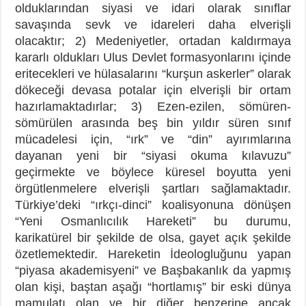
olduklarından siyasi ve idari olarak sınıflar
savaşında sevk ve idareleri daha elverişli
olacaktır; 2) Medeniyetler, ortadan kaldırmaya
kararlı oldukları Ulus Devlet formasyonlarını içinde
eritecekleri ve hülasalarını “kurşun askerler” olarak
dökeceği devasa potalar için elverişli bir ortam
hazırlamaktadırlar; 3) Ezen-ezilen, sömüren-
sömürülen arasında beş bin yıldır süren sınıf
mücadelesi için, “ırk” ve “din” ayırımlarına
dayanan yeni bir “siyasi okuma kılavuzu”
geçirmekte ve böylece küresel boyutta yeni
örgütlenmelere elverişli şartları sağlamaktadır.
Türkiye’deki “ırkçı-dinci” koalisyonuna dönüşen
“Yeni Osmanlıcılık Hareketi” bu durumu,
karikatürel bir şekilde de olsa, gayet açık şekilde
özetlemektedir. Hareketin İdeologluğunu yapan
“piyasa akademisyeni” ve Başbakanlık da yapmış
olan kişi, baştan aşağı “hortlamış” bir eski dünya
mamulatı olan ve bir diğer benzerine ancak