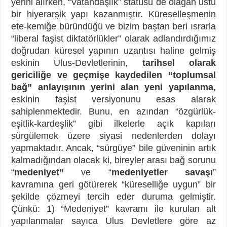
yerini alırken, “Vatandaşlık” statüsü de olağan üstü
bir hiyerarşik yapı kazanmıştır. Küreselleşmenin
ete-kemiğe büründüğü ve bizim baştan beri ısrarla
“liberal faşist diktatörlükler” olarak adlandırdığımız
doğrudan küresel yapının uzantısı haline gelmiş
eskinin Ulus-Devletlerinin,
tarihsel olarak
gericiliğe ve geçmişe kaydedilen “toplumsal
bağ” anlayışının yerini alan yeni yapılanma
,
eskinin faşist versiyonunu esas alarak
sahiplenmektedir. Bunu, en azından “özgürlük-
eşitlik-kardeşlik” gibi ilkelerle açık kapıları
sürgülemek üzere siyasi nedenlerden dolayı
yapmaktadır. Ancak, “sürgüye” bile güveninin artık
kalmadığından olacak ki, bireyler arası bağ sorunu
“
medeniyet”
ve “
medeniyetler savaşı
”
kavramına geri götürerek “küreselliğe uygun” bir
şekilde çözmeyi tercih eder duruma gelmiştir.
Çünkü: 1) “Medeniyet” kavramı ile kurulan alt
yapılanmalar sayıca Ulus Devletlere göre az