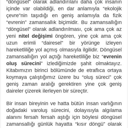
“döngüsel” olarak adlandırılanı daha çok insanın
içinde var olabildiği, en dar anlamıyla “ekolojik
çevre”nin taşıdığı en geniş anlamıyla da fizik
“evrenin” zamansallık biçimidir. Bu zamansallığın
“döngüsel” olarak adlandırılması, çok ama çok az
yeni
nitel değişimi
öngören, yine çok ama çok
uzun erimli “dairesel” bir yörünge izleyen
hareketliliğe yol açmış olmasıyla ilgilidir. Döngüsel
zamansallığın yol açtığı hareketliliğe biz “
evrenin
oluş sürecini
” izlediğimizde şahit olmaktayız.
Kitabımızın birinci bölümünde de etraflıca ortaya
koymaya çalıştığımız üzere bu “oluş süreci” çok
geniş zaman aralığı gerektiren yine çok geniş
daireler çizerek ilerleyen bir süreçtir.
Bir insan bireyinin ve hatta bütün insan varlığının
doğadaki varoluş sürecini, dolayısıyla algılama
alanını fersah fersah aştığı için böylesi döngüsel
zamansallığı günlük hayatta “kısır döngü” olarak