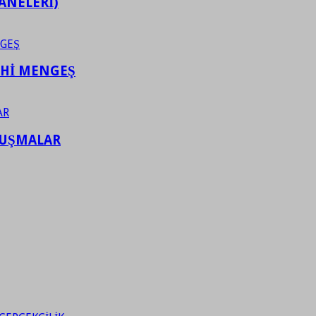
ANELERİ)
AHİ MENGEŞ
LUŞMALAR