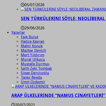
05/07/2026
SEN TÜRKÜLERİNİ SÖYLE: NEOLİBERAL
29/06/2026
Yazarlar
Faik Bulut
Hatice Kavran
Mahir Konuk
Mazhar Denizli
Mert Yıldırım
Murat Utkucu
Mustafa Durmuş
Salih Zeki Tombak
Sinan Dervişoğlu
Taner Renda
Ümit Özdemir
ARAP ÜLKELERİNDE “NAMUS CİNAYETLERİ”
20/07/2021