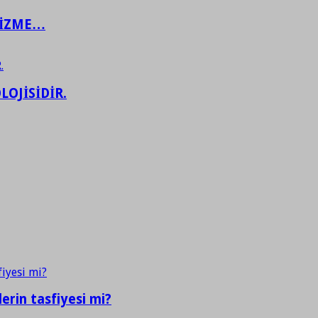
ŞİZME…
LOJİSİDİR.
erin tasfiyesi mi?