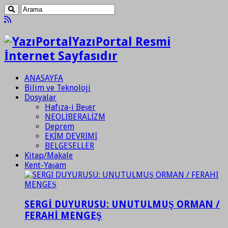
YazıPortal Resmi
İnternet Sayfasıdır
ANASAYFA
Bilim ve Teknoloji
Dosyalar
Hafıza-i Beşer
NEOLİBERALİZM
Deprem
EKİM DEVRİMİ
BELGESELLER
Kitap/Makale
Kent-Yaşam
SERGİ DUYURUSU: UNUTULMUŞ ORMAN /
FERAHİ MENGEŞ