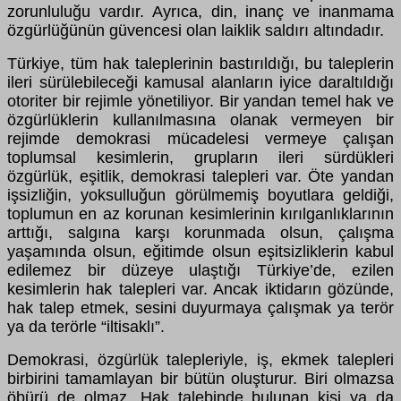
zorunluluğu vardır. Ayrıca, din, inanç ve inanmama
özgürlüğünün güvencesi olan laiklik saldırı altındadır.
Türkiye, tüm hak taleplerinin bastırıldığı, bu taleplerin
ileri sürülebileceği kamusal alanların iyice daraltıldığı
otoriter bir rejimle yönetiliyor. Bir yandan temel hak ve
özgürlüklerin kullanılmasına olanak vermeyen bir
rejimde demokrasi mücadelesi vermeye çalışan
toplumsal kesimlerin, grupların ileri sürdükleri
özgürlük, eşitlik, demokrasi talepleri var. Öte yandan
işsizliğin, yoksulluğun görülmemiş boyutlara geldiği,
toplumun en az korunan kesimlerinin kırılganlıklarının
arttığı, salgına karşı korunmada olsun, çalışma
yaşamında olsun, eğitimde olsun eşitsizliklerin kabul
edilemez bir düzeye ulaştığı Türkiye’de, ezilen
kesimlerin hak talepleri var. Ancak iktidarın gözünde,
hak talep etmek, sesini duyurmaya çalışmak ya terör
ya da terörle “iltisaklı”.
Demokrasi, özgürlük talepleriyle, iş, ekmek talepleri
birbirini tamamlayan bir bütün oluşturur. Biri olmazsa
öbürü de olmaz. Hak talebinde bulunan kişi ya da