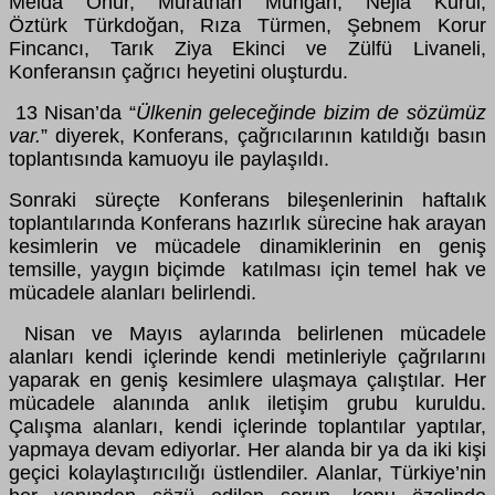
Melda Onur, Murathan Mungan, Nejla Kurul,
Öztürk Türkdoğan, Rıza Türmen, Şebnem Korur
Fincancı, Tarık Ziya Ekinci ve Zülfü Livaneli,
Konferansın çağrıcı heyetini oluşturdu.
13 Nisan’da “
Ülkenin geleceğinde bizim de sözümüz
var.
” diyerek, Konferans, çağrıcılarının katıldığı basın
toplantısında kamuoyu ile paylaşıldı.
Sonraki süreçte Konferans bileşenlerinin haftalık
toplantılarında Konferans hazırlık sürecine hak arayan
kesimlerin ve mücadele dinamiklerinin en geniş
temsille, yaygın biçimde katılması için temel hak ve
mücadele alanları belirlendi.
Nisan ve Mayıs aylarında belirlenen mücadele
alanları kendi içlerinde kendi metinleriyle çağrılarını
yaparak en geniş kesimlere ulaşmaya çalıştılar. Her
mücadele alanında anlık iletişim grubu kuruldu.
Çalışma alanları, kendi içlerinde toplantılar yaptılar,
yapmaya devam ediyorlar. Her alanda bir ya da iki kişi
geçici kolaylaştırıcılığı üstlendiler. Alanlar, Türkiye’nin