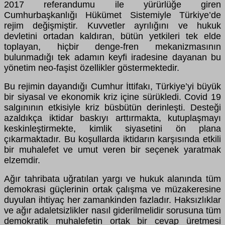
2017 referandumu ile yürürlüğe giren
Cumhurbaşkanlığı Hükümet Sistemiyle Türkiye’de
rejim değişmiştir. Kuvvetler ayrılığını ve hukuk
devletini ortadan kaldıran, bütün yetkileri tek elde
toplayan, hiçbir denge-fren mekanizmasının
bulunmadığı tek adamın keyfi iradesine dayanan bu
yönetim neo-faşist özellikler göstermektedir.
Bu rejimin dayandığı Cumhur İttifakı, Türkiye’yi büyük
bir siyasal ve ekonomik kriz içine sürükledi. Covid 19
salgınının etkisiyle kriz büsbütün derinleşti. Desteği
azaldıkça iktidar baskıyı arttırmakta, kutuplaşmayı
keskinleştirmekte, kimlik siyasetini ön plana
çıkarmaktadır. Bu koşullarda iktidarın karşısında etkili
bir muhalefet ve umut veren bir seçenek yaratmak
elzemdir.
Ağır tahribata uğratılan yargı ve hukuk alanında tüm
demokrasi güçlerinin ortak çalışma ve müzakeresine
duyulan ihtiyaç her zamankinden fazladır. Haksızlıklar
ve ağır adaletsizlikler nasıl giderilmelidir sorusuna tüm
demokratik muhalefetin ortak bir cevap üretmesi