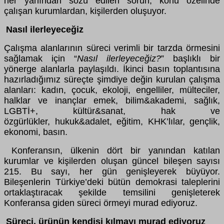
her yanından sözü edilen sorun, konu özelinde
çalışan kurumlardan, kişilerden oluşuyor.
Nasıl ilerleyeceğiz
Çalışma alanlarının süreci verimli bir tarzda örmesini
sağlamak için “
Nasıl ilerleyeceğiz?
” başlıklı bir
yönerge alanlarla paylaşıldı. İkinci basın toplantısına
hazırladığımız süreçte şimdiye değin kurulan çalışma
alanları: kadın, çocuk, ekoloji, engelliler, mülteciler,
halklar ve inançlar emek, bilim&akademi, sağlık,
LGBTİ+, kültür&sanat, hak ve
özgürlükler, hukuk&adalet, eğitim, KHK’lılar, gençlik,
ekonomi, basın.
Konferansın, ülkenin dört bir yanından katılan
kurumlar ve kişilerden oluşan güncel bileşen sayısı
215. Bu sayı, her gün genişleyerek büyüyor.
Bileşenlerin Türkiye’deki bütün demokrasi taleplerini
ortaklaştıracak şekilde temsilini genişleterek
Konferansa giden süreci örmeyi murad ediyoruz.
Süreci, ürünün kendisi kılmayı murad ediyoruz