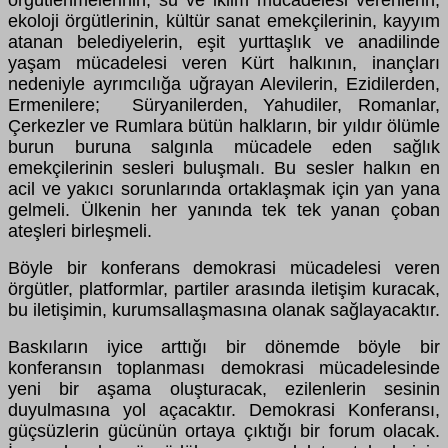
örgütlenmelerinin, su ve iklim mücadelesi verenlerin,
ekoloji örgütlerinin, kültür sanat emekçilerinin, kayyım
atanan belediyelerin, eşit yurttaşlık ve anadilinde
yaşam mücadelesi veren Kürt halkının, inançları
nedeniyle ayrımcılığa uğrayan Alevilerin, Ezidilerden,
Ermenilere; Süryanilerden, Yahudiler, Romanlar,
Çerkezler ve Rumlara bütün halkların, bir yıldır ölümle
burun buruna salgınla mücadele eden sağlık
emekçilerinin sesleri buluşmalı. Bu sesler halkın en
acil ve yakıcı sorunlarında ortaklaşmak için yan yana
gelmeli. Ülkenin her yanında tek tek yanan çoban
ateşleri birleşmeli.
Böyle bir konferans demokrasi mücadelesi veren
örgütler, platformlar, partiler arasında iletişim kuracak,
bu iletişimin, kurumsallaşmasına olanak sağlayacaktır.
Baskıların iyice arttığı bir dönemde böyle bir
konferansın toplanması demokrasi mücadelesinde
yeni bir aşama oluşturacak, ezilenlerin sesinin
duyulmasına yol açacaktır. Demokrasi Konferansı,
güçsüzlerin gücünün ortaya çıktığı bir forum olacak.