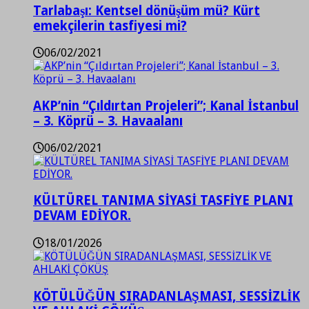
Tarlabaşı: Kentsel dönüşüm mü? Kürt
emekçilerin tasfiyesi mi?
06/02/2021
AKP’nin “Çıldırtan Projeleri”; Kanal İstanbul
– 3. Köprü – 3. Havaalanı
06/02/2021
KÜLTÜREL TANIMA SİYASİ TASFİYE PLANI
DEVAM EDİYOR.
18/01/2026
KÖTÜLÜĞÜN SIRADANLAŞMASI, SESSİZLİK