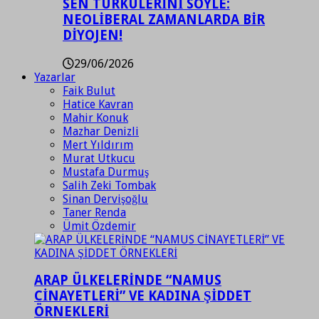
SEN TÜRKÜLERİNİ SÖYLE:
NEOLİBERAL ZAMANLARDA BİR
DİYOJEN!
29/06/2026
Yazarlar
Faik Bulut
Hatice Kavran
Mahir Konuk
Mazhar Denizli
Mert Yıldırım
Murat Utkucu
Mustafa Durmuş
Salih Zeki Tombak
Sinan Dervişoğlu
Taner Renda
Ümit Özdemir
ARAP ÜLKELERİNDE “NAMUS
CİNAYETLERİ” VE KADINA ŞİDDET
ÖRNEKLERİ