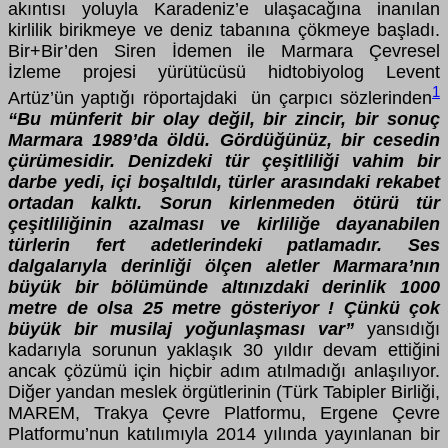
akıntısı yoluyla Karadeniz’e ulaşacağına inanılan
kirlilik birikmeye ve deniz tabanına çökmeye başladı.
Bir+Bir’den Siren İdemen ile Marmara Çevresel
İzleme projesi yürütücüsü hidtobiyolog Levent
1
Artüz’ün yaptığı röportajdaki ün çarpıcı sözlerinden
“Bu münferit bir olay değil, bir zincir, bir sonuç
Marmara 1989’da öldü. Gördüğünüz, bir cesedin
çürümesidir. Denizdeki tür çeşitliliği vahim bir
darbe yedi, içi boşaltıldı, türler arasındaki rekabet
ortadan kalktı. Sorun kirlenmeden ötürü tür
çeşitliliğinin azalması ve kirliliğe dayanabilen
türlerin fert adetlerindeki patlamadır. Ses
dalgalarıyla derinliği ölçen aletler Marmara’nın
büyük bir bölümünde altınızdaki derinlik 1000
metre de olsa 25 metre gösteriyor ! Çünkü çok
büyük bir musilaj yoğunlaşması var”
yansıdığı
kadarıyla sorunun yaklaşık 30 yıldır devam ettiğini
ancak çözümü için hiçbir adım atılmadığı anlaşılıyor.
Diğer yandan meslek örgütlerinin (Türk Tabipler Birliği,
MAREM, Trakya Çevre Platformu, Ergene Çevre
Platformu’nun katılımıyla 2014 yılında yayınlanan bir