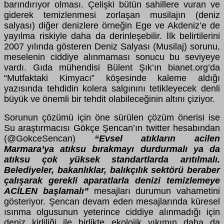
barındırıyor olması. Çelişki bütün sahillere vuran ve
giderek temizlenmesi zorlaşan musilajın (deniz
salyası) diğer denizlere örneğin Ege ve Akdeniz’e de
yayılma riskiyle daha da derinleşebilir. İlk belirtilerini
2007 yılında gösteren Deniz Salyası (Musilaj) sorunu,
meselenin ciddiye alınmaması sonucu bu seviyeye
vardı. Gıda mühendisi Bülent Şık’ın bianet.org’da
“Mutfaktaki Kimyacı” köşesinde kaleme aldığı
yazısında tehdidin kolera salgınını tetikleyecek denli
büyük ve önemli bir tehdit olabileceğinin altını çiziyor.
Sorunun çözümü için öne sürülen çözüm önerisi ise
Su araştırmacısı Gökçe Şencan’ın twitter hesabından
(@GokceSencan)
“Evsel atıkların acilen
Marmara’ya atıksu bırakmayı durdurmalı ya da
atıksu çok yüksek standartlarda arıtılmalı.
Belediyeler, bakanlıklar, balıkçılık sektörü beraber
çalışarak gerekli aparatlarla denizi temizlemeye
ACİLEN başlamalı”
mesajları durumun vahametini
gösteriyor. Şencan devam eden mesajlarında küresel
ısınma olgusunun yeterince ciddiye alınmadığı için
deniz kirliliği ile birlikte ekolojik yıkımın daha da