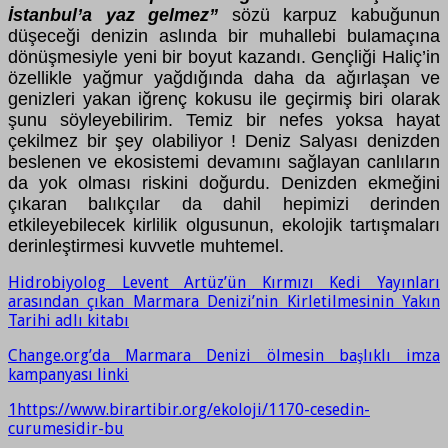
İstanbul’a yaz gelmez”
sözü karpuz kabuğunun
düşeceği denizin aslında bir muhallebi bulamaçına
dönüşmesiyle yeni bir boyut kazandı. Gençliği Haliç’in
özellikle yağmur yağdığında daha da ağırlaşan ve
genizleri yakan iğrenç kokusu ile geçirmiş biri olarak
şunu söyleyebilirim. Temiz bir nefes yoksa hayat
çekilmez bir şey olabiliyor ! Deniz Salyası denizden
beslenen ve ekosistemi devamını sağlayan canlıların
da yok olması riskini doğurdu. Denizden ekmeğini
çıkaran balıkçılar da dahil hepimizi derinden
etkileyebilecek kirlilik olgusunun, ekolojik tartışmaları
derinleştirmesi kuvvetle muhtemel.
Hidrobiyolog Levent Artüz’ün Kırmızı Kedi Yayınları
arasından çıkan Marmara Denizi’nin Kirletilmesinin Yakın
Tarihi adlı kitabı
Change.org’da Marmara Denizi ölmesin başlıklı imza
kampanyası linki
1
https://www.birartibir.org/ekoloji/1170-cesedin-
curumesidir-bu