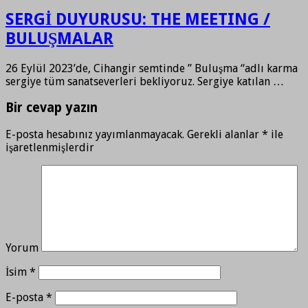
SERGİ DUYURUSU: THE MEETING /
BULUŞMALAR
26 Eylül 2023’de, Cihangir semtinde ” Buluşma “adlı karma
sergiye tüm sanatseverleri bekliyoruz. Sergiye katılan …
Bir cevap yazın
E-posta hesabınız yayımlanmayacak.
Gerekli alanlar
*
ile
işaretlenmişlerdir
Yorum
İsim
*
E-posta
*