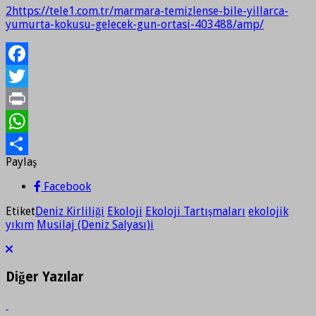
2
https://tele1.com.tr/marmara-temizlense-bile-yillarca-
yumurta-kokusu-gelecek-gun-ortasi-403488/amp/
Facebook
Twitter
Print
WhatsApp
Paylaş
Paylaş
Facebook
Etiket
Deniz Kirliliği
Ekoloji
Ekoloji Tartışmaları
ekolojik
yıkım
Musilaj (Deniz Salyası)i
Diğer Yazılar