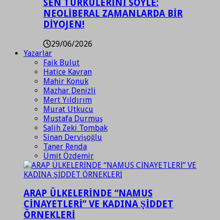
SEN TÜRKÜLERİNİ SÖYLE:
NEOLİBERAL ZAMANLARDA BİR
DİYOJEN!
29/06/2026
Yazarlar
Faik Bulut
Hatice Kavran
Mahir Konuk
Mazhar Denizli
Mert Yıldırım
Murat Utkucu
Mustafa Durmuş
Salih Zeki Tombak
Sinan Dervişoğlu
Taner Renda
Ümit Özdemir
ARAP ÜLKELERİNDE “NAMUS
CİNAYETLERİ” VE KADINA ŞİDDET
ÖRNEKLERİ