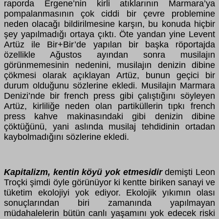
raporda Ergene’nin kirli atıklarının Marmara’ya
pompalanmasının çok ciddi bir çevre problemine
neden olacağı bildirilmesine karşın, bu konuda hiçbir
şey yapılmadığı ortaya çıktı. Öte yandan yine Levent
Artüz ile Bir+Bir’de yapılan bir başka röportajda
özellikle Ağustos ayından sonra musilajın
görünmemesinin nedenini, musilajın denizin dibine
çökmesi olarak açıklayan Artüz, bunun geçici bir
durum olduğunu sözlerine ekledi. Musilajın Marmara
Denizi’nde bir french press gibi çalıştığını söyleyen
Artüz, kirliliğe neden olan partiküllerin tıpkı french
press kahve makinasındaki gibi denizin dibine
çöktüğünü, yani aslında musilaj tehdidinin ortadan
kaybolmadığını sözlerine ekledi.
Kapitalizm, kentin köyü yok etmesidir
demişti Leon
Troçki şimdi öyle görünüyor ki kentte biriken sanayi ve
tüketim ekolojiyi yok ediyor. Ekolojik yıkımın olası
sonuçlarından biri zamanında yapılmayan
müdahalelerin bütün canlı yaşamını yok edecek riski