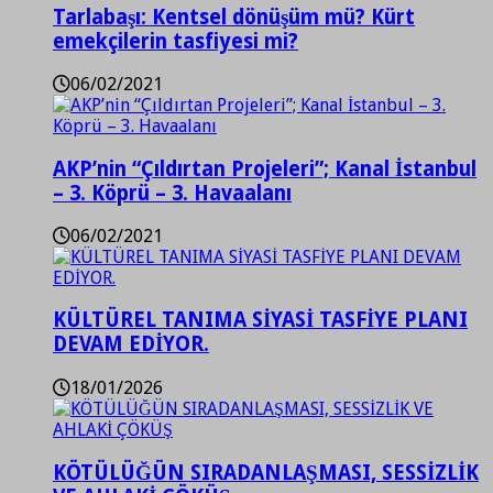
Tarlabaşı: Kentsel dönüşüm mü? Kürt
emekçilerin tasfiyesi mi?
06/02/2021
AKP’nin “Çıldırtan Projeleri”; Kanal İstanbul
– 3. Köprü – 3. Havaalanı
06/02/2021
KÜLTÜREL TANIMA SİYASİ TASFİYE PLANI
DEVAM EDİYOR.
18/01/2026
KÖTÜLÜĞÜN SIRADANLAŞMASI, SESSİZLİK