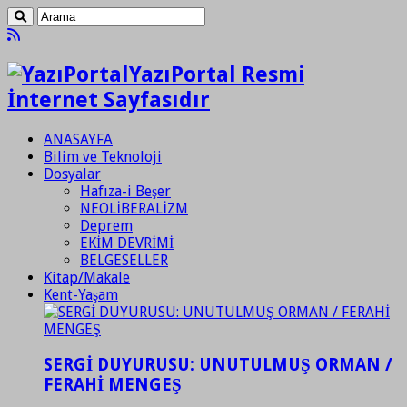
YazıPortal Resmi
İnternet Sayfasıdır
ANASAYFA
Bilim ve Teknoloji
Dosyalar
Hafıza-i Beşer
NEOLİBERALİZM
Deprem
EKİM DEVRİMİ
BELGESELLER
Kitap/Makale
Kent-Yaşam
SERGİ DUYURUSU: UNUTULMUŞ ORMAN /
FERAHİ MENGEŞ