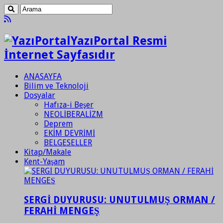
YazıPortal Resmi
İnternet Sayfasıdır
ANASAYFA
Bilim ve Teknoloji
Dosyalar
Hafıza-i Beşer
NEOLİBERALİZM
Deprem
EKİM DEVRİMİ
BELGESELLER
Kitap/Makale
Kent-Yaşam
SERGİ DUYURUSU: UNUTULMUŞ ORMAN /
FERAHİ MENGEŞ