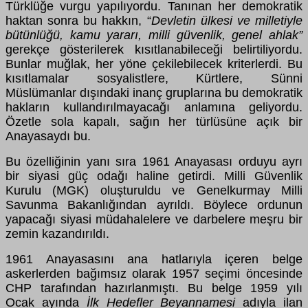
Türklüğe vurgu yapılıyordu. Tanınan her demokratik
haktan sonra bu hakkın, “
Devletin ülkesi ve milletiyle
bütünlüğü, kamu yararı, milli güvenlik, genel ahlak”
gerekçe gösterilerek kısıtlanabileceği belirtiliyordu.
Bunlar muğlak, her yöne çekilebilecek kriterlerdi. Bu
kısıtlamalar sosyalistlere, Kürtlere, Sünni
Müslümanlar dışındaki inanç gruplarına bu demokratik
hakların kullandırılmayacağı anlamına geliyordu.
Özetle sola kapalı, sağın her türlüsüne açık bir
Anayasaydı bu.
Bu özelliğinin yanı sıra 1961 Anayasası orduyu ayrı
bir siyasi güç odağı haline getirdi. Milli Güvenlik
Kurulu (MGK) oluşturuldu ve Genelkurmay Milli
Savunma Bakanlığından ayrıldı. Böylece ordunun
yapacağı siyasi müdahalelere ve darbelere meşru bir
zemin kazandırıldı.
1961 Anayasasını ana hatlarıyla içeren belge
askerlerden bağımsız olarak 1957 seçimi öncesinde
CHP tarafından hazırlanmıştı. Bu belge 1959 yılı
Ocak ayında
İlk Hedefler Beyannamesi
adıyla ilan