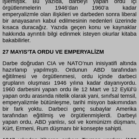
işlemiştik. Bu yazıda, darbeyi yapan ordu içi
örgütlenmelerin 1946’dan 1960’a kadar
emperyalizmle olan ilişkileri ve darbeden sonra liberal
bir anayasanın kabul edilmesinin nedenleri üzerinde
kısaca duracağız. Yazıda geçen konu ve kaynaklar
hakkında ayrıntılı bilgi edinmek isteyen okurlar kitaba
bakabilirler.
27 MAYIS’TA ORDU VE EMPERYALİZM
Darbe doğrudan CIA ve NATO’nun inisiyatifi altında
hazırlanıp yapılmıştı. Ordunun ABD tarafından
eğitilmesi ve örgütlenmesi, ordu içinde darbeci
grupların oluşması 1946 yılına kadar dayanıyordu.
1960 darbesini yapan ordu ile 12 Mart ve 12 Eylül’ü
yapan ordu arasında nitelik olarak yani, sınıfsal temsil,
emperyalizmle bütünleşme, tarihi misyon bakımından
bir fark yoktu. Darbeci genç subaylar Amerika
tarafından eğitilmiş ve örgütlenmişlerdi. Darbeyi
yapan ordu, ABD yanlısı, sol ve komünizm düşmanı,
Kürt, Ermeni, Rum düşmanı bir konsepte sahipti.