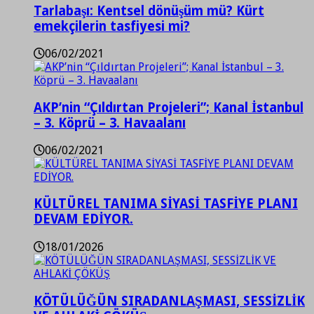
Tarlabaşı: Kentsel dönüşüm mü? Kürt
emekçilerin tasfiyesi mi?
06/02/2021
AKP’nin “Çıldırtan Projeleri”; Kanal İstanbul
– 3. Köprü – 3. Havaalanı
06/02/2021
KÜLTÜREL TANIMA SİYASİ TASFİYE PLANI
DEVAM EDİYOR.
18/01/2026
KÖTÜLÜĞÜN SIRADANLAŞMASI, SESSİZLİK