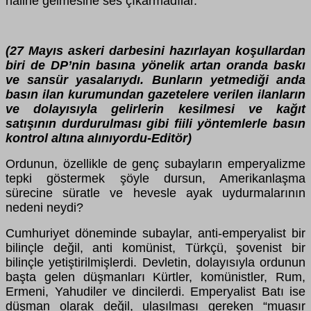
haline gelmesine ses çıkarmadılar.
(27 Mayıs askeri darbesini hazırlayan koşullardan
biri de DP’nin basına yönelik artan oranda baskı
ve sansür yasalarıydı. Bunların yetmediği anda
basın ilan kurumundan gazetelere verilen ilanların
ve dolayısıyla gelirlerin kesilmesi ve kağıt
satışının durdurulması gibi fiili yöntemlerle basın
kontrol altına alınıyordu-Editör)
Ordunun, özellikle de genç subayların emperyalizme
tepki göstermek şöyle dursun, Amerikanlaşma
sürecine süratle ve hevesle ayak uydurmalarının
nedeni neydi?
Cumhuriyet döneminde subaylar, anti-emperyalist bir
bilinçle değil, anti komünist, Türkçü, şovenist bir
bilinçle yetiştirilmişlerdi. Devletin, dolayısıyla ordunun
başta gelen düşmanları Kürtler, komünistler, Rum,
Ermeni, Yahudiler ve dincilerdi. Emperyalist Batı ise
düşman olarak değil, ulaşılması gereken “muasır