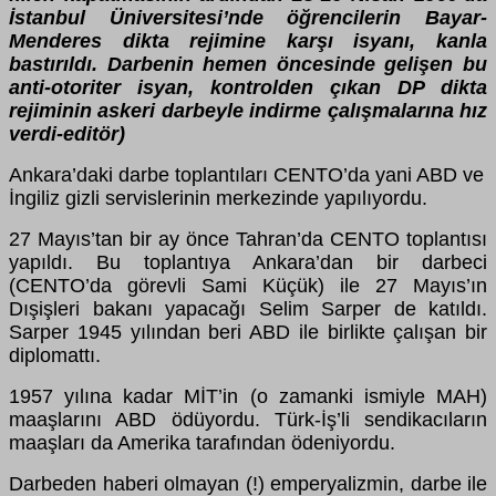
İstanbul Üniversitesi’nde öğrencilerin Bayar-
Menderes dikta rejimine karşı isyanı, kanla
bastırıldı. Darbenin hemen öncesinde gelişen bu
anti-otoriter isyan, kontrolden çıkan DP dikta
rejiminin askeri darbeyle indirme çalışmalarına hız
verdi-editör)
Ankara’daki darbe toplantıları CENTO’da yani ABD ve
İngiliz gizli servislerinin merkezinde yapılıyordu.
27 Mayıs’tan bir ay önce Tahran’da CENTO toplantısı
yapıldı. Bu toplantıya Ankara’dan bir darbeci
(CENTO’da görevli Sami Küçük) ile 27 Mayıs’ın
Dışişleri bakanı yapacağı Selim Sarper de katıldı.
Sarper 1945 yılından beri ABD ile birlikte çalışan bir
diplomattı.
1957 yılına kadar MİT’in (o zamanki ismiyle MAH)
maaşlarını ABD ödüyordu. Türk-İş’li sendikacıların
maaşları da Amerika tarafından ödeniyordu.
Darbeden haberi olmayan (!) emperyalizmin, darbe ile