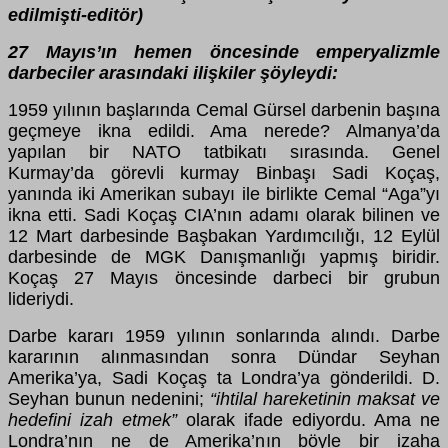
edilmişti-editör)
27 Mayıs’ın hemen öncesinde emperyalizmle
darbeciler arasındaki ilişkiler şöyleydi:
1959 yılının başlarında Cemal Gürsel darbenin başına
geçmeye ikna edildi. Ama nerede? Almanya’da
yapılan bir NATO tatbikatı sırasında. Genel
Kurmay’da görevli kurmay Binbaşı Sadi Koçaş,
yanında iki Amerikan subayı ile birlikte Cemal “Aga”yı
ikna etti. Sadi Koçaş CIA’nın adamı olarak bilinen ve
12 Mart darbesinde Başbakan Yardımcılığı, 12 Eylül
darbesinde de MGK Danışmanlığı yapmış biridir.
Koçaş 27 Mayıs öncesinde darbeci bir grubun
lideriydi.
Darbe kararı 1959 yılının sonlarında alındı. Darbe
kararının alınmasından sonra Dündar Seyhan
Amerika’ya, Sadi Koçaş ta Londra’ya gönderildi. D.
Seyhan bunun nedenini;
“ihtilal hareketinin maksat ve
hedefini izah etmek”
olarak ifade ediyordu. Ama ne
Londra’nın ne de Amerika’nın böyle bir izaha