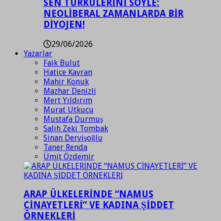
SEN TÜRKÜLERİNİ SÖYLE:
NEOLİBERAL ZAMANLARDA BİR
DİYOJEN!
29/06/2026
Yazarlar
Faik Bulut
Hatice Kavran
Mahir Konuk
Mazhar Denizli
Mert Yıldırım
Murat Utkucu
Mustafa Durmuş
Salih Zeki Tombak
Sinan Dervişoğlu
Taner Renda
Ümit Özdemir
ARAP ÜLKELERİNDE “NAMUS
CİNAYETLERİ” VE KADINA ŞİDDET
ÖRNEKLERİ