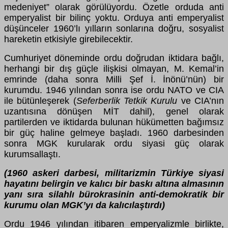
medeniyet” olarak görülüyordu. Özetle orduda anti
emperyalist bir bilinç yoktu. Orduya anti emperyalist
düşünceler 1960’lı yılların sonlarına doğru, sosyalist
hareketin etkisiyle girebilecektir.
Cumhuriyet döneminde ordu doğrudan iktidara bağlı,
herhangi bir dış güçle ilişkisi olmayan, M. Kemal’in
emrinde (daha sonra Milli Şef İ. İnönü’nün) bir
kurumdu. 1946 yılından sonra ise ordu NATO ve CIA
ile bütünleşerek (
Seferberlik Tetkik Kurulu
ve CIA’nın
uzantısına dönüşen MİT dahil), genel olarak
partilerden ve iktidarda bulunan hükümetten bağımsız
bir güç haline gelmeye başladı. 1960 darbesinden
sonra MGK kurularak ordu siyasi güç olarak
kurumsallaştı.
(1960 askeri darbesi, militarizmin Türkiye siyasi
hayatını belirgin ve kalıcı bir baskı altına almasının
yanı sıra silahlı bürokrasinin anti-demokratik bir
kurumu olan MGK’yı da kalıcılaştırdı)
Ordu 1946 yılından itibaren emperyalizmle birlikte,