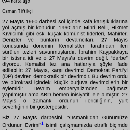
4 hafta ago
Osman Tiftikçi
27 Mayıs 1960 darbesi sol içinde kafa karışıklıklarına
yol açmış bir konudur. 1960’ların Mihri Belli, Hikmet
Kıvılcımlı gibi eski kuşak komünist liderleri, Mahirler,
Denizler ve bunların devamcıları, 27 Mayıs
konusunda dönemin Kemalistleri tarafından ileri
sürülen tezleri savunmuşlardır. İbrahim Kaypakkaya
bir istisna idi ve o 27 Mayıs’a devrim değil, “darbe”
diyordu. Kemalist tez ana hatlarıyla şöyle ifade
edilebilir: 27 Mayıs, karşı devrimci Demokrat Parti’yi
(DP) deviren demokratik bir devrimdir. Bu devrim ordu
ve bürokrasi içindeki küçük burjuva devrimcilerin bir
eylemidir. Devrim emperyalizmden bağımsız
yapılmıştır ama ABD hemen inisiyatifi ele almıştır. 27
Mayıs o zamanki ordunun ilericiliğinin, yurt
severliğinin bir göstergesidir.
Biz 27 Mayıs darbesini, “Osmanlı’dan Günümüze
1
Ordunun Evrimi”
isimli çalışmamızda etraflı biçimde