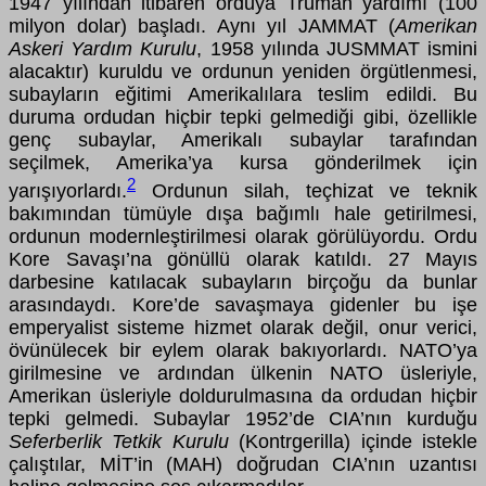
1947 yılından itibaren orduya Truman yardımı (100
milyon dolar) başladı. Aynı yıl JAMMAT (
Amerikan
Askeri Yardım Kurulu
, 1958 yılında JUSMMAT ismini
alacaktır) kuruldu ve ordunun yeniden örgütlenmesi,
subayların eğitimi Amerikalılara teslim edildi. Bu
duruma ordudan hiçbir tepki gelmediği gibi, özellikle
genç subaylar, Amerikalı subaylar tarafından
seçilmek, Amerika’ya kursa gönderilmek için
2
yarışıyorlardı.
Ordunun silah, teçhizat ve teknik
bakımından tümüyle dışa bağımlı hale getirilmesi,
ordunun modernleştirilmesi olarak görülüyordu. Ordu
Kore Savaşı’na gönüllü olarak katıldı. 27 Mayıs
darbesine katılacak subayların birçoğu da bunlar
arasındaydı. Kore’de savaşmaya gidenler bu işe
emperyalist sisteme hizmet olarak değil, onur verici,
övünülecek bir eylem olarak bakıyorlardı. NATO’ya
girilmesine ve ardından ülkenin NATO üsleriyle,
Amerikan üsleriyle doldurulmasına da ordudan hiçbir
tepki gelmedi. Subaylar 1952’de CIA’nın kurduğu
Seferberlik Tetkik Kurulu
(Kontrgerilla) içinde istekle
çalıştılar, MİT’in (MAH) doğrudan CIA’nın uzantısı