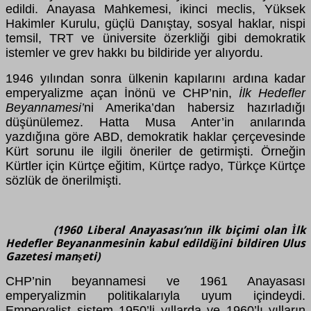
edildi. Anayasa Mahkemesi, ikinci meclis, Yüksek
Hakimler Kurulu, güçlü Danıştay, sosyal haklar, nispi
temsil, TRT ve üniversite özerkliği gibi demokratik
istemler ve grev hakkı bu bildiride yer alıyordu.
1946 yılından sonra ülkenin kapılarını ardına kadar
emperyalizme açan İnönü ve CHP’nin,
İlk Hedefler
Beyannamesi’
ni Amerika’dan habersiz hazırladığı
düşünülemez. Hatta Musa Anter’in anılarında
yazdığına göre ABD, demokratik haklar çerçevesinde
Kürt sorunu ile ilgili öneriler de getirmişti. Örneğin
Kürtler için Kürtçe eğitim, Kürtçe radyo, Türkçe Kürtçe
sözlük de önerilmişti.
(1960 Liberal Anayasası’nın ilk biçimi olan İlk
Hedefler Beyananmesinin kabul edildiğini bildiren Ulus
Gazetesi manşeti)
CHP’nin beyannamesi ve 1961 Anayasası
emperyalizmin politikalarıyla uyum içindeydi.
Emperyalist sistem 1950’li yıllarda ve 1960’lı yılların