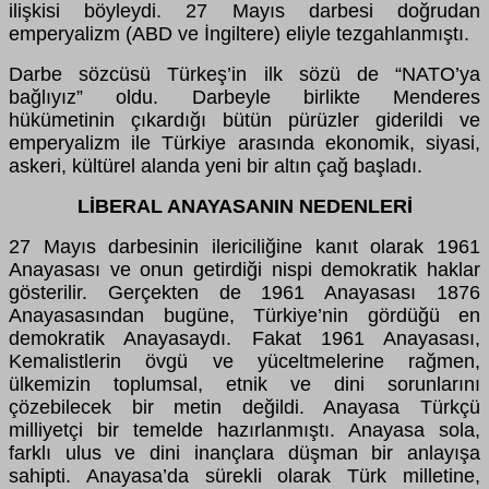
ilişkisi böyleydi. 27 Mayıs darbesi doğrudan
emperyalizm (ABD ve İngiltere) eliyle tezgahlanmıştı.
Darbe sözcüsü Türkeş’in ilk sözü de “NATO’ya
bağlıyız” oldu. Darbeyle birlikte Menderes
hükümetinin çıkardığı bütün pürüzler giderildi ve
emperyalizm ile Türkiye arasında ekonomik, siyasi,
askeri, kültürel alanda yeni bir altın çağ başladı.
LİBERAL ANAYASANIN NEDENLERİ
27 Mayıs darbesinin ilericiliğine kanıt olarak 1961
Anayasası ve onun getirdiği nispi demokratik haklar
gösterilir. Gerçekten de 1961 Anayasası 1876
Anayasasından bugüne, Türkiye’nin gördüğü en
demokratik Anayasaydı. Fakat 1961 Anayasası,
Kemalistlerin övgü ve yüceltmelerine rağmen,
ülkemizin toplumsal, etnik ve dini sorunlarını
çözebilecek bir metin değildi. Anayasa Türkçü
milliyetçi bir temelde hazırlanmıştı. Anayasa sola,
farklı ulus ve dini inançlara düşman bir anlayışa
sahipti. Anayasa’da sürekli olarak Türk milletine,