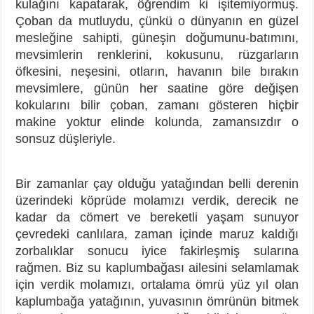
kulağını kapatarak, öğrendim ki işitemiyormuş.
Çoban da mutluydu, çünkü o dünyanın en güzel
mesleğine sahipti, güneşin doğumunu-batımını,
mevsimlerin renklerini, kokusunu, rüzgarların
öfkesini, neşesini, otların, havanın bile bırakın
mevsimlere, günün her saatine göre değişen
kokularını bilir çoban, zamanı gösteren hiçbir
makine yoktur elinde kolunda, zamansızdır o
sonsuz düşleriyle.
Bir zamanlar çay olduğu yatağından belli derenin
üzerindeki köprüde molamızı verdik, derecik ne
kadar da cömert ve bereketli yaşam sunuyor
çevredeki canlılara, zaman içinde maruz kaldığı
zorbalıklar sonucu iyice fakirleşmiş sularına
rağmen. Biz su kaplumbağası ailesini selamlamak
için verdik molamızı, ortalama ömrü yüz yıl olan
kaplumbağa yatağının, yuvasının ömrünün bitmek