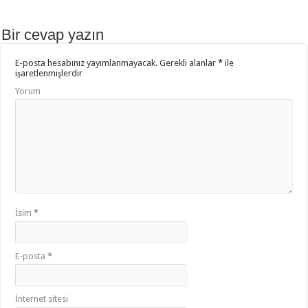
k
r
s
l
Bir cevap yazın
A
a
p
ş
E-posta hesabınız yayımlanmayacak.
Gerekli alanlar
*
ile
işaretlenmişlerdir
p
Yorum
İsim
*
E-posta
*
İnternet sitesi