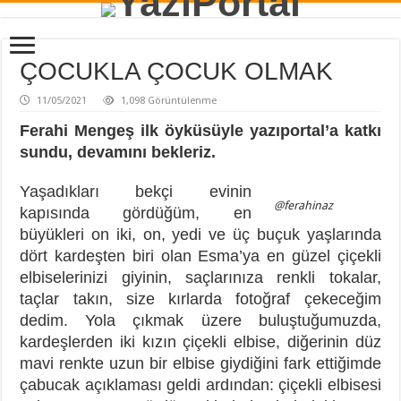
ÇOCUKLA ÇOCUK OLMAK
11/05/2021
1,098 Görüntülenme
Ferahi Mengeş ilk öyküsüyle yazıportal’a katkı
sundu, devamını bekleriz.
Yaşadıkları bekçi evinin
@ferahinaz
kapısında gördüğüm, en
büyükleri on iki, on, yedi ve üç buçuk yaşlarında
dört kardeşten biri olan Esma’ya en güzel çiçekli
elbiselerinizi giyinin, saçlarınıza renkli tokalar,
taçlar takın, size kırlarda fotoğraf çekeceğim
dedim. Yola çıkmak üzere buluştuğumuzda,
kardeşlerden iki kızın çiçekli elbise, diğerinin düz
mavi renkte uzun bir elbise giydiğini fark ettiğimde
çabucak açıklaması geldi ardından: çiçekli elbisesi