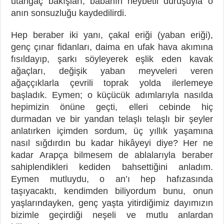
utangaç bakışları, babanın heybetli duruşuyla o
anın sonsuzluğu kaydedilirdi.
Hep beraber iki yanı, çakal eriği (yaban eriği),
genç çınar fidanları, daima en ufak hava akımına
fısıldayıp, şarkı söyleyerek eşlik eden kavak
ağaçları, değişik yaban meyveleri veren
ağaççıklarla çevrili toprak yolda ilerlemeye
başladık. Eymen; o küçücük adımlarıyla nasılda
hepimizin önüne geçti, elleri cebinde hiç
durmadan ve bir yandan telaşlı telaşlı bir şeyler
anlatırken içimden sordum, üç yıllık yaşamına
nasıl sığdırdın bu kadar hikâyeyi diye? Her ne
kadar Arapça bilmesem de ablalarıyla beraber
sahiplendikleri kediden bahsettiğini anladım.
Eymen mutluydu, o an’ı hep hafızasında
taşıyacaktı, kendimden biliyordum bunu, onun
yaşlarındayken, genç yaşta yitirdiğimiz dayımızın
bizimle geçirdiği neşeli ve mutlu anlardan