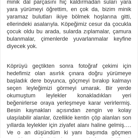
minik dal parçasını hiç kaldırmadan suları yara
yara yürümeyi öğrettim, en çok da, bizim minik
yaramaz bulutları ikiye bölmek hoşlarına gitti,
ellerindeki asalarıyla. Köpeğimiz cesur da çocukla
çocuk oldu bu arada, sularda zıplamalar, çamura
bulanmalar, çimenlerde yuvarlanmalar keyfine
diyecek yok.
Köprüyü geçtikten sonra fotoğraf çekimi için
hedefimiz olan asırlık çınara doğru yürümeye
başladık dere boyunca, göçmeyi bırakıp kalmayı
seçen leyleğimizi görmeyi umarak. Bir yerde
okumuştum leylekler konakladıkları yeri
beğenirlerse oraya yerleşmeye karar verirlermiş.
Besin kaynakları açısından zengin ve kolay
ulaşılabilir alanlar, özellikle kentin çöp alanları son
yıllarda leylekler için ziyafet alanı haline gelmiş.…
Ve o an düşündüm ki yanı başımda göçmen