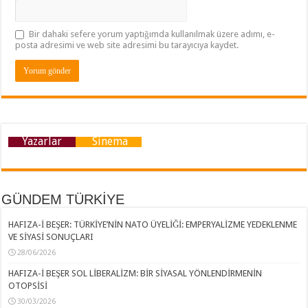
Bir dahaki sefere yorum yaptığımda kullanılmak üzere adımı, e-
posta adresimi ve web site adresimi bu tarayıcıya kaydet.
Yazarlar
Sinema
GÜNDEM TÜRKİYE
HAFIZA-İ BEŞER: TÜRKİYE’NİN NATO ÜYELİĞİ: EMPERYALİZME YEDEKLENME
VE SİYASİ SONUÇLARI
28/06/2026
HAFIZA-İ BEŞER SOL LİBERALİZM: BİR SİYASAL YÖNLENDİRMENİN
OTOPSİSİ
30/03/2026