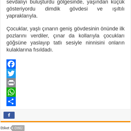
sevdalıyı buluşturdu gölgesinde, yaşından küçük
gösteriyordu dimdik gövdesi ve ışıltılı
yapraklarıyla.
Çocuklar, yaşlı çınarın geniş gövdesinin önünde ilk
pozlarını verdiler, çınar da kollarıyla çocukları
göğsüne yaslayıp tatlı sesiyle ninnisini onların
kulaklarına fısıldadı.
F
a
T
c
w
P
e
i
r
W
b
t
i
h
P
o
t
n
a
a
Etiket
ÖYKÜ
o
e
t
t
y