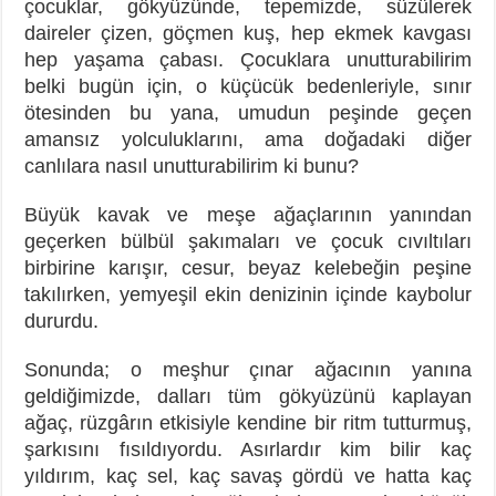
çocuklar, gökyüzünde, tepemizde, süzülerek
daireler çizen, göçmen kuş, hep ekmek kavgası
hep yaşama çabası. Çocuklara unutturabilirim
belki bugün için, o küçücük bedenleriyle, sınır
ötesinden bu yana, umudun peşinde geçen
amansız yolculuklarını, ama doğadaki diğer
canlılara nasıl unutturabilirim ki bunu?
Büyük kavak ve meşe ağaçlarının yanından
geçerken bülbül şakımaları ve çocuk cıvıltıları
birbirine karışır, cesur, beyaz kelebeğin peşine
takılırken, yemyeşil ekin denizinin içinde kaybolur
dururdu.
Sonunda; o meşhur çınar ağacının yanına
geldiğimizde, dalları tüm gökyüzünü kaplayan
ağaç, rüzgârın etkisiyle kendine bir ritm tutturmuş,
şarkısını fısıldıyordu. Asırlardır kim bilir kaç
yıldırım, kaç sel, kaç savaş gördü ve hatta kaç